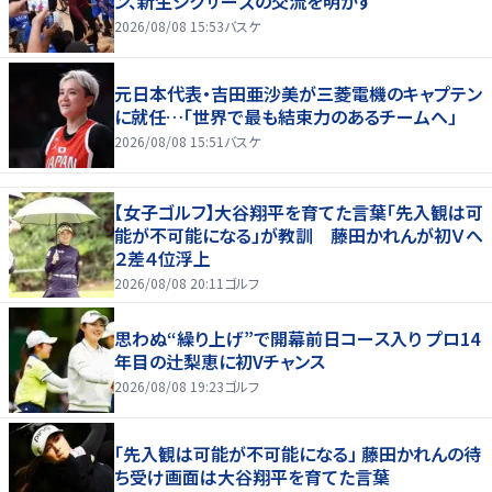
ン、新生シクサーズの交流を明かす
2026/08/08 15:53
バスケ
元日本代表・吉田亜沙美が三菱電機のキャプテン
に就任…「世界で最も結束力のあるチームへ」
2026/08/08 15:51
バスケ
【女子ゴルフ】大谷翔平を育てた言葉「先入観は可
能が不可能になる」が教訓 藤田かれんが初Ｖへ
２差４位浮上
2026/08/08 20:11
ゴルフ
思わぬ“繰り上げ”で開幕前日コース入り プロ14
年目の辻梨恵に初Vチャンス
2026/08/08 19:23
ゴルフ
「先入観は可能が不可能になる」 藤田かれんの待
ち受け画面は大谷翔平を育てた言葉