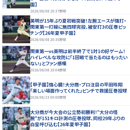
園】
2026/08/08 20:37
野球
英明が15年ぶり夏初戦突破！左腕エースが強打・
関東第一打線に無四球完投、被安打3の圧巻ピッ
チング【26年夏甲子園】
2026/08/08 20:35
野球
関東第一vs英明は前半終了で1対1の好ゲーム！
ハイレベルな攻防に「1回戦で当たるのはもったい
ない」とファン感嘆
2026/08/08 20:04
野球
【甲子園】強心臓！大分商・プロ注目の平田玲翔
「楽しい場面作ってくれた」ピンチで救援圧巻投球
2026/06/23 00:00
野球
大分商が今大会の公立勢初勝利！"大分の怪
腕"が151キロ計測の圧巻投球、同校29年ぶりの
白星呼び込む【26年夏甲子園】