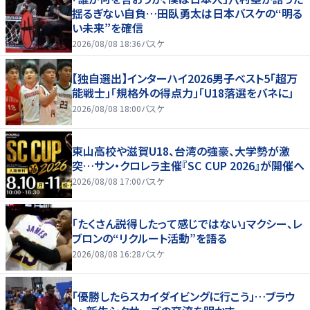
揺るぎない自負…田臥勇太は日本バスケの“明る
い未来”を確信
2026/08/08 18:36
バスケ
【独自選出】インターハイ2026男子ベスト5「超万
能戦士」「規格外の得点力」「U18落選をバネに」
2026/08/08 18:00
バスケ
東山高校や滋賀U18、台湾の強豪、大学勢が激
突…サン・クロレラ主催『SC CUP 2026』が開催へ
2026/08/08 17:00
バスケ
「たくさん説得したって感じではない」マクシー、レ
ブロンの“リクルート活動”を語る
2026/08/08 16:28
バスケ
「優勝したらスカイダイビングに行こう」…ブラウ