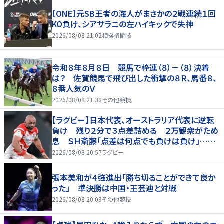
【ONE】元SB王者の海人がまさかの２戦連続１回
KO負け、シアサラニの左ハイキックで失神
2026/08/08 21:02
相撲格闘技
令和８年８月８日 競馬で枠連（８）－（８）決着
は？ 佐賀競馬で飛び出した衝撃の８Ｒ、馬番８、
８番人気のＶ
2026/08/08 21:38
その他競技
【ラグビー】日本代表、オーストラリア代表に逆転
負け 残り２分で３点差詰める ２万観衆がため
息 ＳＨ斎藤「点差は何点でも負けは負け」…前
半にＳＯ伊藤龍が先制トライ、３２ー３５で惜敗
2026/08/08 20:57
ラグビー
張本美和が４強進出「勝ち切ることができて良か
った」 準決勝は中国・王芸迪と対戦
2026/08/08 20:08
その他競技