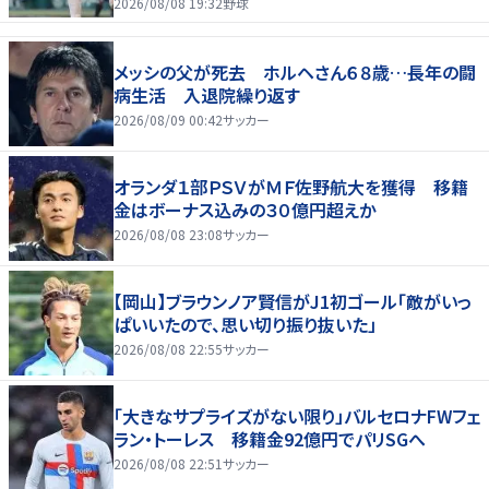
2026/08/08 19:32
野球
メッシの父が死去 ホルヘさん６８歳…長年の闘
病生活 入退院繰り返す
2026/08/09 00:42
サッカー
オランダ１部ＰＳＶがＭＦ佐野航大を獲得 移籍
金はボーナス込みの３０億円超えか
2026/08/08 23:08
サッカー
【岡山】ブラウンノア賢信がJ1初ゴール「敵がいっ
ぱいいたので、思い切り振り抜いた」
2026/08/08 22:55
サッカー
「大きなサプライズがない限り」バルセロナFWフェ
ラン・トーレス 移籍金92億円でパリSGへ
2026/08/08 22:51
サッカー