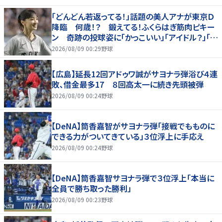
「どんどん若返ってる！」話題の美人アナが東京Ｄ
降臨 何歳！？ 鍛えてる！ふくらはぎ筋肉ピキー
ン 奇跡の投球姿に「かっこいい」「アイドル？」「女
神」
2026/08/09 00:29
野球
【広島】延長12回アドゥワ誠がサヨナラ弾浴び４連
敗、借金最多17 ８回高太一に続き先頭被弾
2026/08/09 00:24
野球
【DeNA】筒香嘉智がサヨナラ弾「接戦でもものに
できる力がついてきている」３位浮上に手応え
2026/08/09 00:24
野球
【DeNA】筒香嘉智サヨナラ弾で３位浮上「本当に
全員で勝ち取った勝利」
2026/08/09 00:23
野球