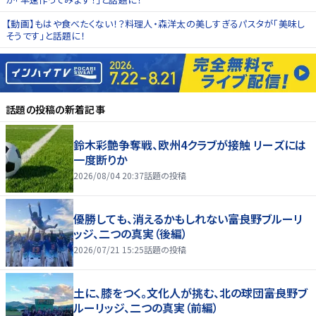
【動画】もはや食べたくない！？料理人・森洋太の美しすぎるパスタが「美味し
そうです」と話題に！
話題の投稿
の新着記事
鈴木彩艶争奪戦、欧州4クラブが接触 リーズには
一度断りか
2026/08/04 20:37
話題の投稿
優勝しても、消えるかもしれない――富良野ブルーリ
ッジ、二つの真実（後編）
2026/07/21 15:25
話題の投稿
土に、膝をつく。文化人が挑む、北の球団――富良野ブ
ルーリッジ、二つの真実（前編）