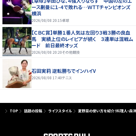
【卓球】早田ひな、４強入りならず 中国の左のエ
ース蒯曼に１-４で敗れる…ＷＴＴチャンピオンズ
横浜
2026/08/08 20:15
卓球
【ＣＢＣ賞】単勝１番人気は左回り３戦３勝の良血
馬 実績上位のレイピアが続く ３連単は混戦ム
ード 前日最終オッズ
2026/08/08 20:20
その他競技
石田実莉 逆転勝ちでインハイV
2026/08/08 17:40
テニス
TOP
話題の投稿
ライフスタイル
夏野菜の使い方を紹介！料理人・森洋