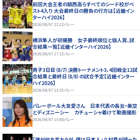
前回大会王者の鎮西高らすべてのシード校がベ
スト4入り 大会最終日の勝負の行方は【近畿イン
ターハイ2026】
2026/08/07 22:22
バレー
横浜隼人が初優勝 女子最終順位と個人賞、試
合結果一覧【近畿インターハイ2026】
2026/08/07 17:23
バレー
男子3日目（8/7）決勝トーナメント3、4回戦全12試
合結果と最終日（8/8）の試合予定【近畿インター
ハイ2026】
2026/08/07 15:25
バレー
バレーボール大友愛さん 日本代表の長女・美空
とディズニーシー カチューシャ着けて動画撮影
2026/08/07 15:08
バレー
「誰が何を言おうが、僕は日本人」八村塁が語った