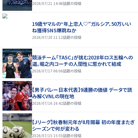
2026/07/21 14:48
話題の投稿
19歳ヤマルの“年上恋人♡”ガルシア、50万いい
ね獲得SNS爆跳ねか
2026/07/20 11:12
話題の投稿
競泳チーム「TASC」が挑む2028年ロス五輪への
道。堀之内コーチの人間性に惹かれて結成
2026/07/17 06:06
話題の投稿
【男子バレー日本代表】9連勝の価値 データで読
み解くVNLの現在地
2026/07/16 16:42
話題の投稿
【Jリーグ】秋春制元年が8月開幕 初の年度またぎ
シーズンで何が変わる
2026/07/15 15:55
話題の投稿