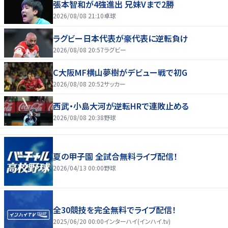
張本智和が4強進出 兄妹Vまで2勝
2026/08/08 21:10
卓球
ラグビー日本代表が豪代表に逆転負け
2026/08/08 20:57
ラグビー
C大阪MF横山夢樹がデビュー戦で初G
2026/08/08 20:52
サッカー
西武・小島大河が逆転HRで連敗止める
2026/08/08 20:38
野球
夏の甲子園 全試合無料ライブ配信！
2026/04/13 00:00
野球
全30競技を完全無料でライブ配信！
2025/06/20 00:00
インターハイ(インハイ.tv)