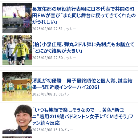
長友佑都の現役続行表明に日本代表で共闘の町
田ＦＷが喜び「また同じ舞台に戻ってきてくれたの
がうれしい」
2026/08/08 22:51
サッカー
【柏】小泉佳穂、弾丸ミドル弾に先制点もお膳立て
「とにかく結果が大きい」
2026/08/08 22:50
サッカー
清風が初優勝 男子最終順位と個人賞、試合結
果一覧【近畿インターハイ2026】
2026/08/08 18:01
バレー
「いつも笑顔で楽しそうなので…」黄色“新ユ
ニ”着用の19歳バドミントン女子に「CMきそう」フ
ァン続々反応
2026/08/08 16:10
バレー