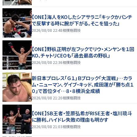
【ONE】海人をKOしたシアサラニ「キックかパンチ
で反撃する時に腕が下がる。そこを狙った」
2026/08/08 22:48
相撲格闘技
【ONE】野杁正明が左フックでリウ・メンヤンを１回
KO、チャトリCEOも「過去最高の野杁」
2026/08/08 22:36
相撲格闘技
新日本プロレス「Ｇ１」Ｂブロック「大混戦」…カラ
ム・ニューマン、ゲイブ・キッド、成田蓮が「勝ち点１
０」で首位タイ…８・８横浜全成績
2026/08/08 21:20
相撲格闘技
【ONE】SB王者・笠原弘希がRISE王者・塩川琉斗
に勝利、ハイドレ失敗の理由も明かす
2026/08/08 21:03
相撲格闘技