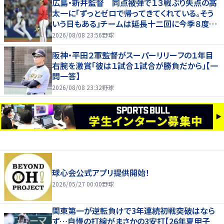
広島・新井監督 同点被弾で１３戦ぶり失点の高
太一に「ずっとゼロで帰ってきてくれている。そう
いう日もある」チームは延長十二回に今季８度目
サヨナラ負け
2026/08/08 23:56
野球
阪神・平田２軍監督がスーパーリリーフの１年目
右腕を激賞「彼は１試合１試合が勝負だから」【一
問一答】
2026/08/08 23:32
野球
球心会公式アプリ提供開始！
2026/05/27 00:00
野球
関東第一が逆転負けで3年連続初戦突破はなら
ず…自慢の打線がまさかの3安打【26年夏甲子