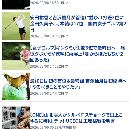
2026/08/08 18:50
ゴルフ
安田祐香と吉沢柚月が首位に並び、1打差3位に
金田久美子、河本結は17位 国内女子ゴルフ第2
日
2026/08/08 18:06
ゴルフ
【女子ゴルフ】キンクミが１差３位で最終日へ 痛
恨ダボからＶ戦線に再浮上「棚からぼたもちが２
回あった」
2026/08/08 17:52
ゴルフ
最終日は初の首位＆最終組 吉澤柚月は初優勝へ
「やるべきことをやりたい」
2026/08/08 17:47
ゴルフ
【ONE】山北渓人がケルベロスチョークで田上こ
ゆるに勝利、チャトリCEOは王座挑戦を明言
2026/08/09 00:18
相撲格闘技