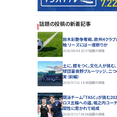
話題の投稿
の新着記事
鈴木彩艶争奪戦、欧州4クラブ
触 リーズには一度断りか
2026/08/04 20:37
話題の投稿
土に、膝をつく。文化人が挑む
球団――富良野ブルーリッジ、二
実（前編）
2026/07/21 14:48
話題の投稿
競泳チーム「TASC」が挑む20
ロス五輪への道。堀之内コー
間性に惹かれて結成
2026/07/17 06:06
話題の投稿