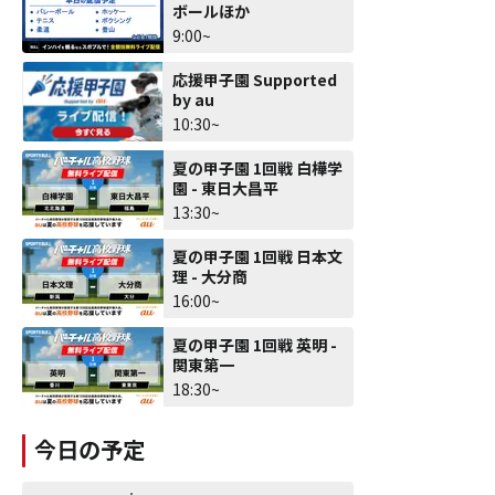
ボールほか
9:00~
応援甲子園 Supported
by au
10:30~
夏の甲子園 1回戦 白樺学
園 - 東日大昌平
13:30~
夏の甲子園 1回戦 日本文
理 - 大分商
16:00~
夏の甲子園 1回戦 英明 -
関東第一
18:30~
今日の予定