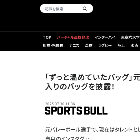
TOP
バーチャル高校野球
インターハイ
東京六大学
相撲・格闘技
テニス
卓球
ラグビー
陸上
水泳
「ずっと温めていたバッグ」
入りのバッグを披露！
2025.07.30 11:36
元バレーボール選手で、現在はタレントとしても活
自身のインスタグ…