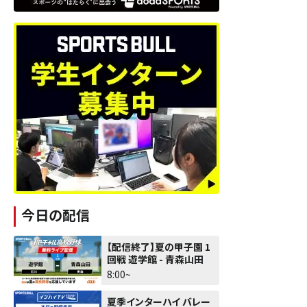
今日の配信
【配信終了】夏の甲子園 1
回戦 遊学館 - 青森山田
8:00~
夏季インターハイ バレー