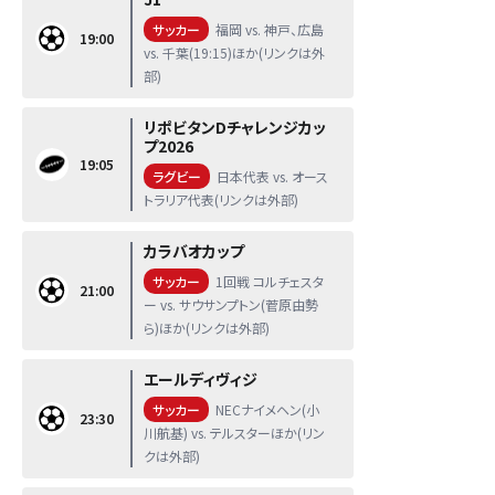
サッカー
福岡 vs. 神戸、広島
19:00
vs. 千葉(19:15)ほか(リンクは外
部)
リポビタンDチャレンジカッ
プ2026
19:05
ラグビー
日本代表 vs. オース
トラリア代表(リンクは外部)
カラバオカップ
サッカー
1回戦 コルチェスタ
21:00
ー vs. サウサンプトン(菅原由勢
ら)ほか(リンクは外部)
エールディヴィジ
サッカー
NECナイメヘン(小
23:30
川航基) vs. テルスターほか(リン
クは外部)