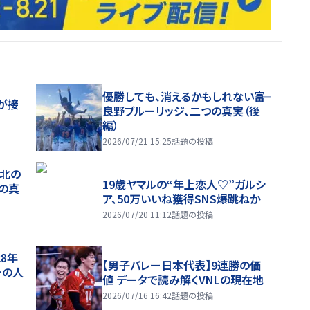
優勝しても、消えるかもしれない――富
が接
良野ブルーリッジ、二つの真実（後
編）
2026/07/21 15:25
話題の投稿
、北の
19歳ヤマルの“年上恋人♡”ガルシ
つの真
ア、50万いいね獲得SNS爆跳ねか
2026/07/20 11:12
話題の投稿
28年
【男子バレー日本代表】9連勝の価
チの人
値 データで読み解くVNLの現在地
2026/07/16 16:42
話題の投稿