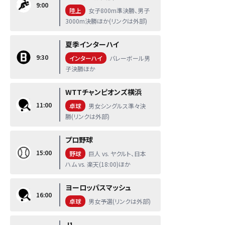
9:00
陸上
女子800m準決勝、男子
3000m決勝ほか(リンクは外部)
夏季インターハイ
9:30
インターハイ
バレーボール男
子決勝ほか
WTTチャンピオンズ横浜
11:00
卓球
男女シングルス準々決
勝(リンクは外部)
プロ野球
15:00
野球
巨人 vs. ヤクルト、日本
ハム vs. 楽天(18:00)ほか
ヨーロッパスマッシュ
16:00
卓球
男女予選(リンクは外部)
J1