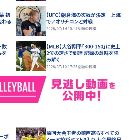
幕 初
【UFC】朝倉海の次戦が決定 上海
変わる
でアオリチロンと対戦
2026/07/14 15:19
話題の投稿
ー敗
【MLB】大谷翔平「300-150」に史上
みを
2位の速さで到達 記録の意味を読
み解く
2026/07/10 17:26
話題の投稿
前回大会王者の鎮西高らすべての
レーボ
シード校がベスト4入り 大会最終日