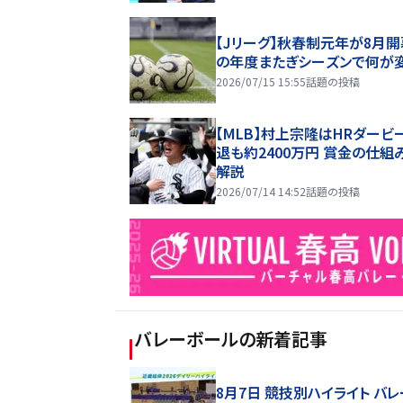
【Jリーグ】秋春制元年が8月開
の年度またぎシーズンで何が
2026/07/15 15:55
話題の投稿
【MLB】村上宗隆はHRダービ
退も約2400万円 賞金の仕組
解説
2026/07/14 14:52
話題の投稿
バレーボール
の新着記事
8月7日 競技別ハイライト バ