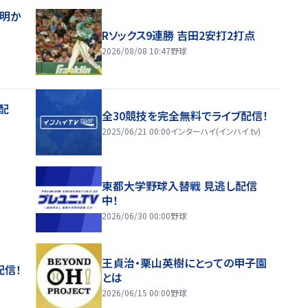
督明か
Rソックス9連勝 吉田2安打2打点
2026/08/08 10:47
野球
配
全30競技を完全無料でライブ配信！
2025/06/21 00:00
インターハイ(インハイ.tv)
東都大学野球入替戦 見逃し配信
中！
2026/06/30 00:00
野球
王貞治・栗山英樹にとっての甲子園
配信！
とは
2026/06/15 00:00
野球