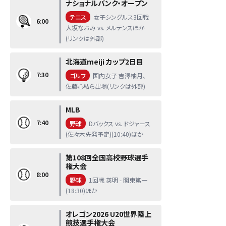
ナショナルバンク・オープン
テニス
女子シングルス3回戦
6:00
大坂なおみ vs. メルテンスほか
(リンクは外部)
北海道meiji カップ2日目
7:30
ゴルフ
国内女子 吉澤柚月、
佐藤心結ら出場(リンクは外部)
MLB
7:40
野球
Dバックス vs. ドジャース
(佐々木先発予定)(10:40)ほか
第108回全国高校野球選手
権大会
8:00
野球
1回戦 英明 - 関東第一
(18:30)ほか
オレゴン2026 U20世界陸上
競技選手権大会