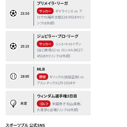
プリメイラ・リーガ
サッカー
ギマラインス vs. ア
23:30
ロウカ(福井太智)(26:00)ほか(リ
ンクは外部)
ジュピラー・プロ・リーグ
サッカー
シント=トロイデン
25:15
(谷口彰悟ら) vs. ロンメルSK(27:
45)ほか(リンクは外部)
MLB
28:05
野球
Rソックス(吉田正尚) vs.
アスレチックス(29:10)ほか
ウィンダム選手権3日目
未定
ゴルフ
米国男子 松山英樹、
久常涼ら出場(リンクは外部)
スポーツブル 公式SNS