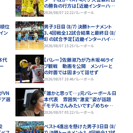
の勝負の行方は【近畿インターハイ
2026】
2026/08/07 22:22
バレーボール
順位
男子3日目（8/7）決勝トーナメント
イン
3、4回戦全12試合結果と最終日（8/
8）の試合予定【近畿インターハイ20
26】
2026/08/07 15:25
バレーボール
本代
【バレー】佐藤淑乃が乃木坂46ライ
シー
ブ観戦 動画を公開 メンバーと
の対面では固まって話せず
2026/08/07 10:46
バレーボール
がVN
「誰かと思って…」元バレーボール日
ジア選
本代表 雰囲気“激変”姿が話題
「モデルさんみたいです」「めちゃキ
レイ」
2026/08/07 05:22
バレーボール
校
ベスト4進出を懸けた男子3日目（8/
どベス
7）決勝トーナメント3、4回戦全12試