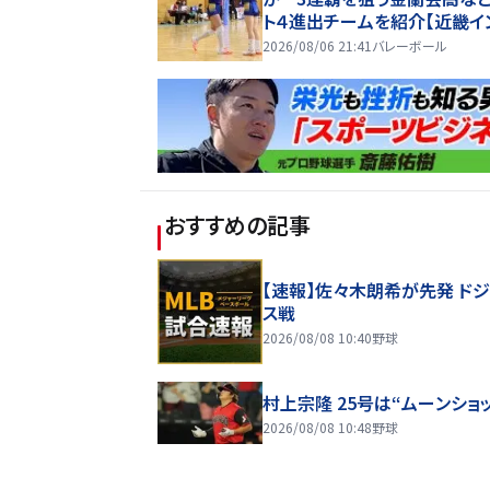
ト４進出チームを紹介【近畿イ
ーハイ2026】
2026/08/06 21:41
バレーボール
おすすめの記事
【速報】佐々木朗希が先発 ド
ス戦
2026/08/08 10:40
野球
村上宗隆 25号は“ムーンショッ
2026/08/08 10:48
野球