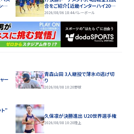
ンタ
合をご紹介【近畿インターハイ202
6】
2026/08/06 18:44
バレーボール
青森山田 3人継投で薄氷の逃げ切
ジャー
り
2026/08/08 10:20
野球
ト”
久保凛が決勝進出 U20世界選手権
2026/08/08 10:20
陸上