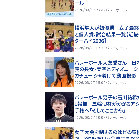
ール
2026/08/07 22:42
バレーボール
横浜隼人が初優勝 女子最終
と個人賞、試合結果一覧【近畿
ターハイ2026】
2026/08/07 17:23
バレーボール
バレーボール大友愛さん 日
表の長女・美空とディズニー
カチューシャ着けて動画撮影
2026/08/07 15:08
バレーボール
バレーボール男子の石川祐希
L報告 五輪切符がかかるア
手権へ「そしてここから」
2026/08/07 10:08
バレーボール
女子大会を制するのはどの高
か 3連覇を狙う金蘭会高な