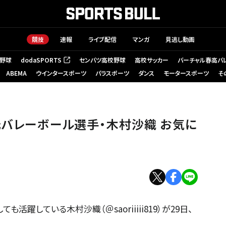
競技
速報
ライブ配信
マンガ
見逃し動画
野球
dodaSPORTS
センバツ高校野球
高校サッカー
バーチャル春高バ
（新しいタブで開く）
ABEMA
ウインタースポーツ
パラスポーツ
ダンス
モータースポーツ
そ
元バレーボール選手・木村沙織 お気に
躍している木村沙織（＠saoriiiii819）が29日、