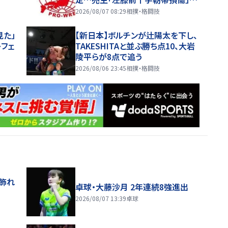
場で
2026/08/07 08:29
相撲・格闘技
見た」
【新日本】ボルチンが辻陽太を下し、
レフェ
TAKESHITAと並ぶ勝ち点10、大岩
陵平らが8点で追う
2026/08/06 23:45
相撲・格闘技
飾れ
卓球・大藤沙月 2年連続8強進出
2026/08/07 13:39
卓球