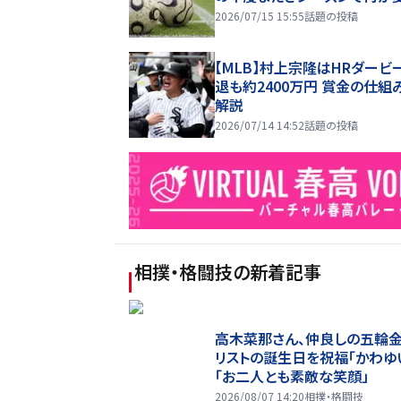
2026/07/15 15:55
話題の投稿
【MLB】村上宗隆はHRダービ
退も約2400万円 賞金の仕組
解説
2026/07/14 14:52
話題の投稿
相撲・格闘技
の新着記事
高木菜那さん、仲良しの五輪
リストの誕生日を祝福「かわゆ
「お二人とも素敵な笑顔」
2026/08/07 14:20
相撲・格闘技