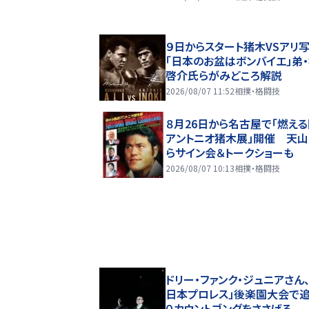
９日からスタート猪木VSアリ
「日本のお盆はボンバイエ」弟
啓介氏らがみどころ解説
2026/08/07 11:52
相撲・格闘技
８月26日から名古屋で「燃え
アントニオ猪木展」開催 天
らサイン会＆トークショーも
2026/08/07 10:13
相撲・格闘技
ドリー・ファンク・ジュニアさん、
日本プロレス」後楽園大会で
０カウントゴングをささげる