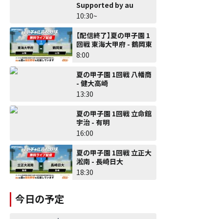
Supported by au
10:30~
【配信終了】夏の甲子園 1
回戦 東海大甲府 - 鶴岡東
8:00
夏の甲子園 1回戦 八幡商
- 健大高崎
13:30
夏の甲子園 1回戦 立命館
宇治 - 有明
16:00
夏の甲子園 1回戦 立正大
淞南 - 長崎日大
18:30
今日の予定