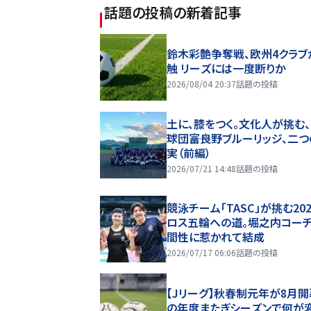
話題の投稿
の新着記事
鈴木彩艶争奪戦、欧州4クラブ
触 リーズには一度断りか
2026/08/04 20:37
話題の投稿
土に、膝をつく。文化人が挑む
球団――富良野ブルーリッジ、二
実（前編）
2026/07/21 14:48
話題の投稿
競泳チーム「TASC」が挑む20
ロス五輪への道。堀之内コー
間性に惹かれて結成
2026/07/17 06:06
話題の投稿
【Jリーグ】秋春制元年が8月開
の年度またぎシーズンで何が