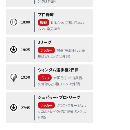
ンクは外部)
プロ野球
18:00
野球
DeNA vs. 広島、日本ハ
ム vs. 楽天ほか
Jリーグ
19:25
サッカー
開幕 横浜FM vs. 鹿
島ほか(リンクは外部)
ウィンダム選手権2日目
19:50
ゴルフ
米国男子 松山英樹、
久常涼ら出場(リンクは外部)
ジュピラー・プロ・リーグ
サッカー
クラブ・ブルージュ v
27:45
s. コルトレイク(倍井謙)(リンクは
外部)