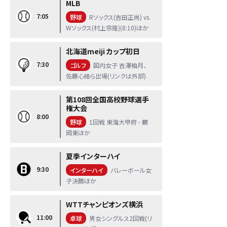
MLB
7:05
野球
Rソックス(吉田正尚) vs.
Wソックス(村上宗隆)(8:10)ほか
北海道meiji カップ初日
7:30
ゴルフ
国内女子 吉澤柚月、
佐藤心結ら出場(リンクは外部)
第108回全国高校野球選手
権大会
8:00
野球
1回戦 東海大甲府 - 鶴
岡東ほか
夏季インターハイ
9:30
インターハイ
バレーボール女
子決勝ほか
WTTチャンピオンズ横浜
11:00
卓球
男女シングルス2回戦(リ