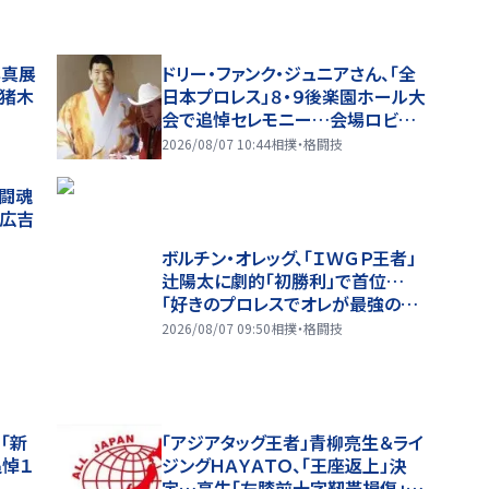
写真展
ドリー・ファンク・ジュニアさん、「全
・猪木
日本プロレス」８・９後楽園ホール大
会で追悼セレモニー…会場ロビー
に献花台を設置
2026/08/07 10:44
相撲・格闘技
る闘魂
山広吉
ボルチン・オレッグ、「ＩＷＧＰ王者」
辻陽太に劇的「初勝利」で首位…
「好きのプロレスでオレが最強の選
手になりたいから！」…８・６後楽園
2026/08/07 09:50
相撲・格闘技
全成績
「新
「アジアタッグ王者」青柳亮生＆ライ
追悼１
ジングＨＡＹＡＴＯ、「王座返上」決
定…亮生「左膝前十字靭帯損傷」欠