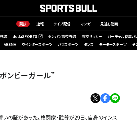
競技
速報
ライブ配信
マンガ
見逃し動画
野球
dodaSPORTS
センバツ高校野球
高校サッカー
バーチャル春高バ
（新しいタブで開く）
ABEMA
ウインタースポーツ
パラスポーツ
ダンス
モータースポーツ
そ
ボンビーガール”
誓いの証があった。格闘家・武尊が29日、自身のインス