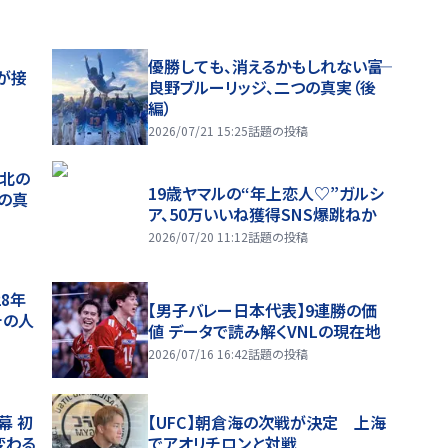
優勝しても、消えるかもしれない――富
が接
良野ブルーリッジ、二つの真実（後
編）
2026/07/21 15:25
話題の投稿
、北の
19歳ヤマルの“年上恋人♡”ガルシ
つの真
ア、50万いいね獲得SNS爆跳ねか
2026/07/20 11:12
話題の投稿
28年
【男子バレー日本代表】9連勝の価
チの人
値 データで読み解くVNLの現在地
2026/07/16 16:42
話題の投稿
幕 初
【UFC】朝倉海の次戦が決定 上海
変わる
でアオリチロンと対戦