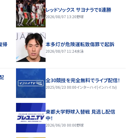
レッドソックス サヨナラで8連勝
2026/08/07 13:20
野球
復帰
本多灯が危険運転致傷罪で起訴
2026/08/07 11:24
水泳
配
全30競技を完全無料でライブ配信！
2025/06/23 00:00
インターハイ(インハイ.tv)
東都大学野球入替戦 見逃し配信
中！
2026/06/30 00:00
野球