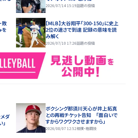
2026/07/14 15:19
話題の投稿
ー敗
【MLB】大谷翔平「300-150」に史上
みを
2位の速さで到達 記録の意味を読
み解く
2026/07/10 17:26
話題の投稿
ボクシング那須川天心が井上拓真
との再戦チケット告知 「面白いで
金メダ
すからワクワクさせますから」
い」
2026/08/07 12:52
相撲・格闘技