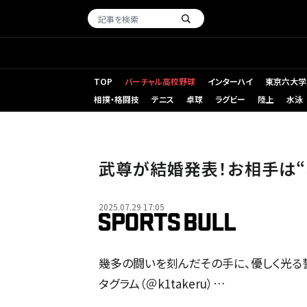
TOP
バーチャル高校野球
インターハイ
東京六大学
相撲・格闘技
テニス
卓球
ラグビー
陸上
水泳
武尊が結婚発表！お相手は“
2025.07.29 17:05
幾多の闘いを刻んだその手に、優しく光る
タグラム（＠k1takeru）…