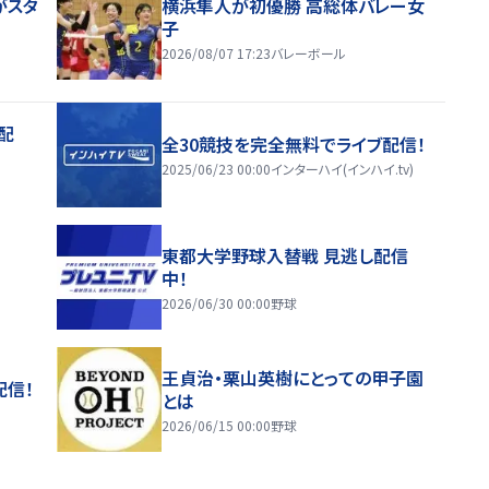
がスタ
横浜隼人が初優勝 高総体バレー女
子
2026/08/07 17:23
バレーボール
配
全30競技を完全無料でライブ配信！
2025/06/23 00:00
インターハイ(インハイ.tv)
東都大学野球入替戦 見逃し配信
中！
2026/06/30 00:00
野球
王貞治・栗山英樹にとっての甲子園
配信！
とは
2026/06/15 00:00
野球