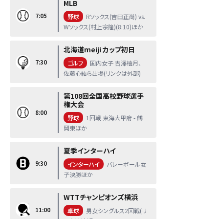
MLB
7:05
野球
Rソックス(吉田正尚) vs.
Wソックス(村上宗隆)(8:10)ほか
北海道meiji カップ初日
7:30
ゴルフ
国内女子 吉澤柚月、
佐藤心結ら出場(リンクは外部)
第108回全国高校野球選手
権大会
8:00
野球
1回戦 東海大甲府 - 鶴
岡東ほか
夏季インターハイ
9:30
インターハイ
バレーボール女
子決勝ほか
WTTチャンピオンズ横浜
11:00
卓球
男女シングルス2回戦(リ