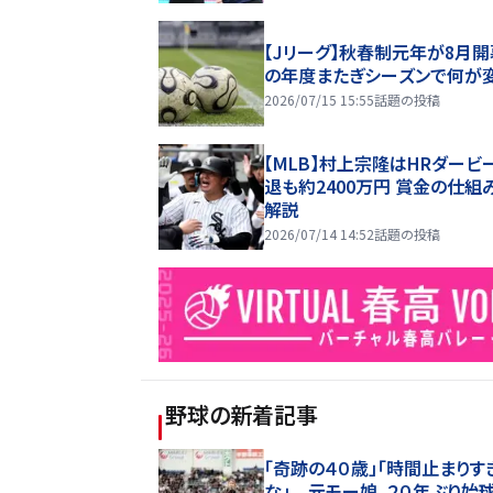
【Jリーグ】秋春制元年が8月開
の年度またぎシーズンで何が
2026/07/15 15:55
話題の投稿
【MLB】村上宗隆はHRダービ
退も約2400万円 賞金の仕組
解説
2026/07/14 14:52
話題の投稿
野球
の新着記事
「奇跡の４０歳」「時間止まりす
な」 元モー娘。２０年ぶり始