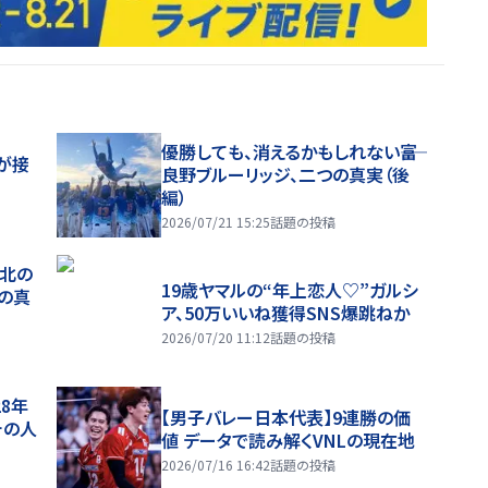
優勝しても、消えるかもしれない――富
が接
良野ブルーリッジ、二つの真実（後
編）
2026/07/21 15:25
話題の投稿
、北の
19歳ヤマルの“年上恋人♡”ガルシ
つの真
ア、50万いいね獲得SNS爆跳ねか
2026/07/20 11:12
話題の投稿
28年
【男子バレー日本代表】9連勝の価
チの人
値 データで読み解くVNLの現在地
2026/07/16 16:42
話題の投稿