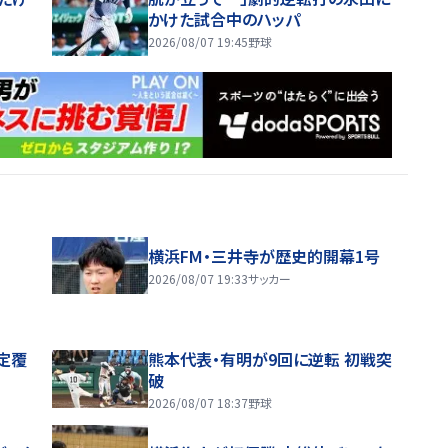
かけた試合中のハッパ
2026/08/07 19:45
野球
横浜FM・三井寺が歴史的開幕1号
2026/08/07 19:33
サッカー
定覆
熊本代表・有明が9回に逆転 初戦突
破
2026/08/07 18:37
野球