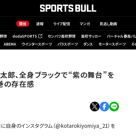
競技
速報
ライブ配信
マンガ
見逃し動画
野球
dodaSPORTS
センバツ高校野球
高校サッカー
バーチャル春高バ
（新しいタブで開く）
ABEMA
ウインタースポーツ
パラスポーツ
ダンス
モータースポーツ
そ
太郎、全身ブラックで“紫の舞台”を
圧巻の存在感
のインスタグラム（@kotarokiyomiya_21）を