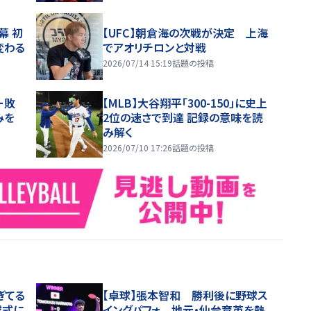
幕 初
【UFC】朝倉海の次戦が決定 上海
変わる
でアオリチロンと対戦
2026/07/14 15:19
話題の投稿
ー敗
【MLB】大谷翔平「300-150」に史上
みを
2位の速さで到達 記録の意味を読
み解く
2026/07/10 17:26
話題の投稿
ぎてる
【卓球】張本智和 勝利後に野球ス
球式に
イングパフォ 地元・仙台育英を熱