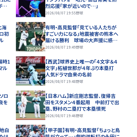
ぴんさ
烈応援「家が近いので…」
2026/08/07 19:55
野球
北海
有明・高見監督「見ている人たちが
ロ初
すごい力になる」地震被害の熊本へ
ル
届ける勝利 球場の大声援に感謝
「全員が手をたたいてくれて。涙出そ
2026/08/07 19:49
野球
うに」
場時1
【西武】球界史上唯一の「４文字＆４
マル
文字」柘植世那が４年ぶり本塁打
人気ドラマ由来の名前
2026/08/07 19:48
野球
号ソロ
【日本ハム】新庄剛志監督、復帰吉
良を
田をスタメン４番起用 中前打で出
塁、野村の二塁打で本塁憤死
2026/08/07 19:46
野球
聖地白
【甲子園】有明・高見監督「ちょっと鳥
たけ
肌が立って…」劇的逆転打の永田に