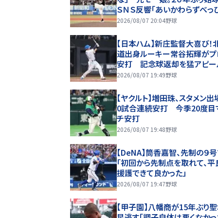
ＳＮＳ反響「あいかわらずべっ
んじゃのう」「お美しかった…」
2026/08/07 20:04
野球
【日本ハム】新庄監督大喜び！
道出身ルーキー常谷拓輝がプ
安打 記念球返却を猛アピー
2026/08/07 19:49
野球
【ヤクルト】増田珠、スタメン出
0試合連続安打 今季20度目
チ安打
2026/08/07 19:48
野球
【DeNA】筒香嘉智、先制の９
「初回から先制点を取れて、平
援護できて良かった」
2026/08/07 19:47
野球
【甲子園】八幡商が15年ぶり
星逃す「調子自体は悪くなかっ