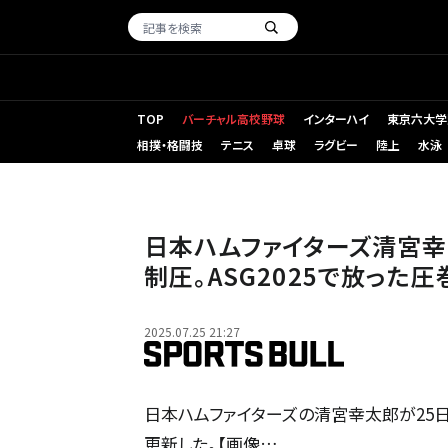
TOP
バーチャル高校野球
インターハイ
東京六大学
相撲・格闘技
テニス
卓球
ラグビー
陸上
水泳
日本ハムファイターズ清宮幸
制圧。ASG2025で放った
2025.07.25 21:27
日本ハムファイターズの清宮幸太郎が25日に自身
更新した。【画像…