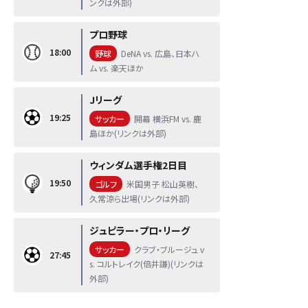
ンクは外部)
プロ野球
18:00
野球
DeNA vs. 広島、日本ハ
ム vs. 楽天ほか
Jリーグ
19:25
サッカー
開幕 横浜FM vs. 鹿
島ほか(リンクは外部)
ウィンダム選手権2日目
19:50
ゴルフ
米国男子 松山英樹、
久常涼ら出場(リンクは外部)
ジュピラー・プロ・リーグ
サッカー
クラブ・ブルージュ v
27:45
s. コルトレイク(倍井謙)(リンクは
外部)