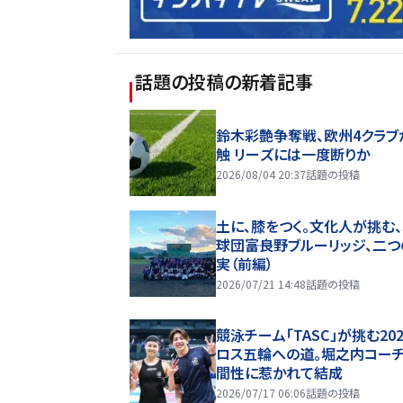
話題の投稿
の新着記事
鈴木彩艶争奪戦、欧州4クラブ
触 リーズには一度断りか
2026/08/04 20:37
話題の投稿
土に、膝をつく。文化人が挑む
球団――富良野ブルーリッジ、二
実（前編）
2026/07/21 14:48
話題の投稿
競泳チーム「TASC」が挑む20
ロス五輪への道。堀之内コー
間性に惹かれて結成
2026/07/17 06:06
話題の投稿