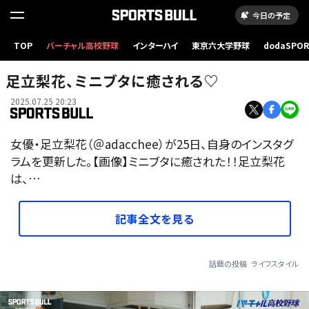
今日の予定
TOP
バーチャル高校野球
インターハイ
東京六大学野球
dodaSPO
（新しいタブ
足立梨花、ミニブタに癒される♡
2025.07.25 20:23
女優・足立梨花（＠adacchee）が25日、自身のインスタグ
ラムを更新した。【画像】ミニブタに癒された！！足立梨花
は、…
記事全文を見る
話題の投稿
ライフスタイル