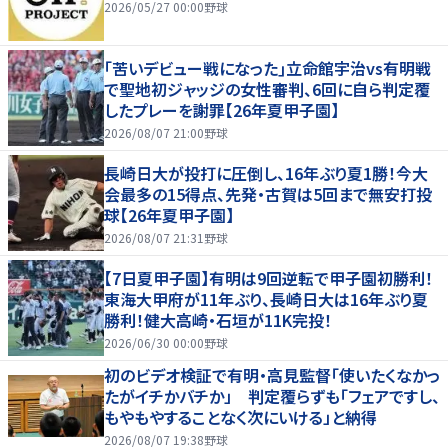
2026/05/27 00:00
野球
｢苦いデビュー戦になった｣立命館宇治vs有明戦
で聖地初ジャッジの女性審判、6回に自ら判定覆
したプレーを謝罪【26年夏甲子園】
2026/08/07 21:00
野球
長崎日大が投打に圧倒し、16年ぶり夏1勝！今大
会最多の15得点、先発・古賀は5回まで無安打投
球【26年夏甲子園】
2026/08/07 21:31
野球
【7日夏甲子園】有明は9回逆転で甲子園初勝利！
東海大甲府が11年ぶり、長崎日大は16年ぶり夏
勝利！健大高崎・石垣が11K完投！
2026/06/30 00:00
野球
初のビデオ検証で有明・高見監督「使いたくなかっ
たがイチかバチか」 判定覆らずも「フェアですし、
もやもやすることなく次にいける」と納得
2026/08/07 19:38
野球