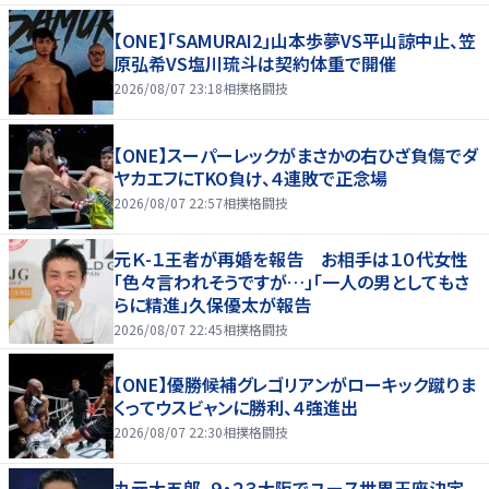
【ONE】「SAMURAI2」山本歩夢VS平山諒中止、笠
原弘希VS塩川琉斗は契約体重で開催
2026/08/07 23:18
相撲格闘技
【ONE】スーパーレックがまさかの右ひざ負傷でダ
ヤカエフにTKO負け、４連敗で正念場
2026/08/07 22:57
相撲格闘技
元Ｋ-１王者が再婚を報告 お相手は１０代女性
「色々言われそうですが…」「一人の男としてもさ
らに精進」久保優太が報告
2026/08/07 22:45
相撲格闘技
【ONE】優勝候補グレゴリアンがローキック蹴りま
くってウスビャンに勝利、４強進出
2026/08/07 22:30
相撲格闘技
丸元大五郎、９・２３大阪でユース世界王座決定