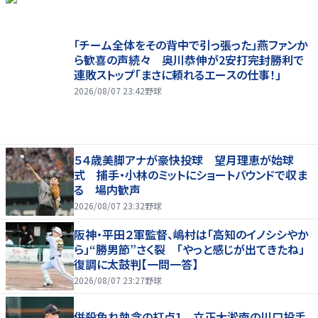
「チーム全体をその背中で引っ張った」燕ファンか
ら歓喜の声続々 奥川恭伸が2安打完封勝利で
連敗ストップ「まさに頼れるエースの仕事！」
2026/08/07 23:42
野球
５４歳美脚アナが豪快投球 望月理恵が始球
式 捕手・小林のミットにショートバウンドで収ま
る 場内歓声
2026/08/07 23:32
野球
阪神・平田２軍監督、嶋村は「高知のイノシシやか
ら」“勝男節”さく裂 「やっと感じが出てきたね」
復調に太鼓判【一問一答】
2026/08/07 23:27
野球
併殺免れ執念の打点1 立正大淞南の川口投手