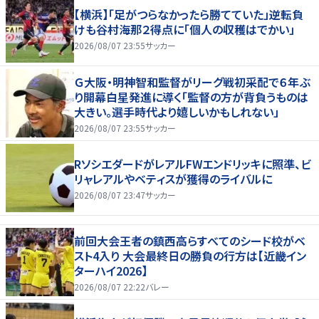
【横浜】「足がつらなかったら勝てていた」逆転負
けも谷村海那２得点に「個人の収穫はでかい」
2026/08/07 23:55
サッカー
Ｇ大阪・明神智和監督がリーグ戦初采配で６年ぶ
り開幕白星発進に導く「監督の方が背負うものは
大きい。選手時代より嬉しいかもしれない」
2026/08/07 23:55
サッカー
RソシエダードがレアルFWエンドリッキに照準、ビ
リャレアルやベティスが獲得のライバルに
2026/08/07 23:47
サッカー
前回大会王者の鎮西高らすべてのシード校がベ
スト4入り 大会最終日の勝負の行方は【近畿イン
ターハイ2026】
2026/08/07 22:22
バレー