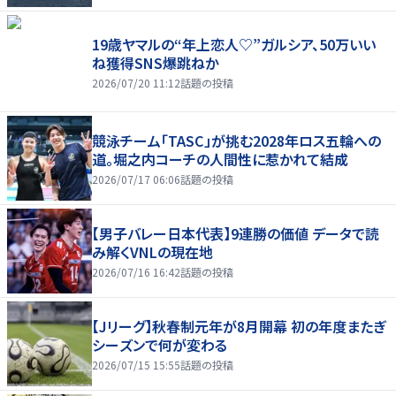
19歳ヤマルの“年上恋人♡”ガルシア、50万いい
ね獲得SNS爆跳ねか
2026/07/20 11:12
話題の投稿
競泳チーム「TASC」が挑む2028年ロス五輪への
道。堀之内コーチの人間性に惹かれて結成
2026/07/17 06:06
話題の投稿
【男子バレー日本代表】9連勝の価値 データで読
み解くVNLの現在地
2026/07/16 16:42
話題の投稿
【Jリーグ】秋春制元年が8月開幕 初の年度またぎ
シーズンで何が変わる
2026/07/15 15:55
話題の投稿