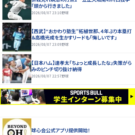
「頭から行きました」
2026/08/07 23:10
野球
【西武】“おかわり塾生”柘植世那、４年ぶり本塁打
＆高橋光成を生かすリードも「悔しいです」
2026/08/07 23:09
野球
【日本ハム】達孝太「ちょっと成長したな」失策がら
みのピンチ切り抜け納得
2026/08/07 22:57
野球
球心会公式アプリ提供開始！