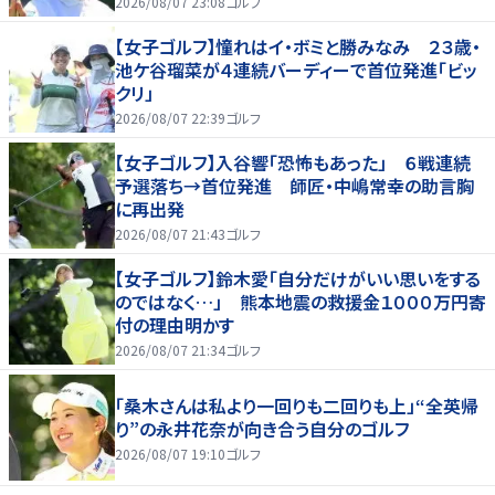
2026/08/07 23:08
ゴルフ
【女子ゴルフ】憧れはイ・ボミと勝みなみ ２３歳・
池ケ谷瑠菜が４連続バーディーで首位発進「ビッ
クリ」
2026/08/07 22:39
ゴルフ
【女子ゴルフ】入谷響「恐怖もあった」 ６戦連続
予選落ち→首位発進 師匠・中嶋常幸の助言胸
に再出発
2026/08/07 21:43
ゴルフ
【女子ゴルフ】鈴木愛「自分だけがいい思いをする
のではなく…」 熊本地震の救援金１０００万円寄
付の理由明かす
2026/08/07 21:34
ゴルフ
「桑木さんは私より一回りも二回りも上」“全英帰
り”の永井花奈が向き合う自分のゴルフ
2026/08/07 19:10
ゴルフ