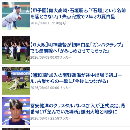
【甲子園】健大高崎・石垣聡志「『石垣』という名前
を落とさない」１失点完投で２年ぶり夏白星
2026/08/07 19:30
野球
【Ｇ大阪】明神監督が初陣白星「ガンバクラップ」
でも最前線へ「かみしめさせてもらった」
2026/08/08 00:09
サッカー
【浦和】新加入の南野遥海が途中出場で初ゴー
ル、古巣からの一撃に「今後につながる」
2026/08/08 00:00
サッカー
冨安健洋のクリスタルパレス加入が正式決定、背
番号17「望んでいた場所」鎌田大地と同僚に
2026/08/07 23:58
サッカー