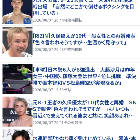
戦出場 「自然にどこかで倒せるボクシングを目
指している」
2026/08/07 20:44
相撲格闘技
【RIZIN】久保優太が10代一般女性との再婚発表
「色々言われそうですが…生温かく見守って」
2026/08/07 20:28
相撲格闘技
【卓球】日本勢６人が８強進出 大藤沙月は昨年
女王・中国勢、篠塚大登は世界４位に挑戦 準決
勝で張本智和ＶＳ松島輝空が実現なるか」
2026/08/07 19:58
卓球
元Ｋ-１王者の久保優太が１０代女性と再婚 ＳＮ
Ｓで報告「色々言われそうですが…」も「いつも一
番近くで支えてくれる彼女と共に、笑顔あふれる
家庭を築いていきたい」
2026/08/07 20:01
その他競技
水連幹部「かなり重く受け止めている」 競泳・本