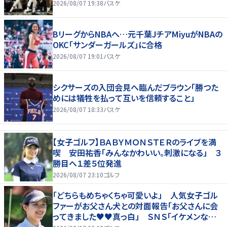
2026/08/07 19:38
バスケ
BリーグからNBAへ…元千葉JチアMiyuがNBAの
OKC「サンダーガールズ」に合格
2026/08/07 19:01
バスケ
シクサーズの入団会見へ臨んだブラウン「勝つた
めには犠牲を払って互いを信頼すること」
2026/08/07 18:33
バスケ
【女子ゴルフ】ＢＡＢＹＭＯＮＳＴＥＲのライブを満
喫 安田祐香「みんなかわいい。刺激になる」 ３
勝目へ１差５位発進
2026/08/07 23:10
ゴルフ
「どちらもめちゃくちゃ可愛いよ」 人気女子ゴル
ファーがお父さん犬との対面報告「お父さんに会
ってきました♥♥真っ白」 ＳＮＳ「イケメンなお
父さん」「白戸家入りするんですか？」