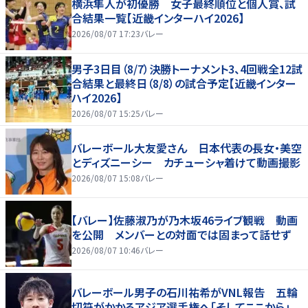
横浜隼人が初優勝 女子最終順位と個人賞、試
合結果一覧【近畿インターハイ2026】
2026/08/07 17:23
バレー
男子3日目（8/7）決勝トーナメント3、4回戦全12試
合結果と最終日（8/8）の試合予定【近畿インター
ハイ2026】
2026/08/07 15:25
バレー
バレーボール大友愛さん 日本代表の長女・美空
とディズニーシー カチューシャ着けて動画撮影
2026/08/07 15:08
バレー
【バレー】佐藤淑乃が乃木坂46ライブ観戦 動画
を公開 メンバーとの対面では固まって話せず
2026/08/07 10:46
バレー
バレーボール男子の石川祐希がVNL報告 五輪
切符がかかるアジア選手権へ「そしてここから」