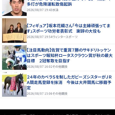
多灯が危険運転致傷起訴
2026/08/07 19:43
水泳
【フィギュア】坂本花織さん「今は主婦頑張ってま
す」スポーツ功労者表彰式 謝辞の大役も
2026/08/07 19:54
ウィンタースポーツ
【注目馬動向】佐賀で重賞７勝のサキドリトッケン
はスポーツ報知杯ロータスクラウン賞が秋の最大
目標 ２冠奪取を目指す
2026/08/07 16:02
その他競技
２４年のカペラＳを制したガビーズシスターがＪＲ
Ａ競走馬登録を抹消 今後は大井競馬に移籍予
定
2026/08/07 15:06
その他競技