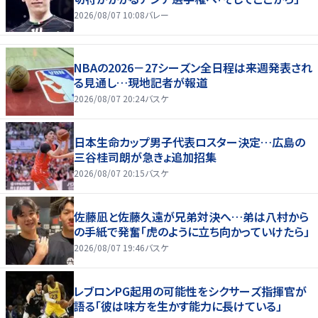
2026/08/07 10:08
バレー
NBAの2026－27シーズン全日程は来週発表され
る見通し…現地記者が報道
2026/08/07 20:24
バスケ
日本生命カップ男子代表ロスター決定…広島の
三谷桂司朗が急きょ追加招集
2026/08/07 20:15
バスケ
佐藤凪と佐藤久遠が兄弟対決へ…弟は八村から
の手紙で発奮「虎のように立ち向かっていけたら」
2026/08/07 19:46
バスケ
レブロンPG起用の可能性をシクサーズ指揮官が
語る「彼は味方を生かす能力に長けている」