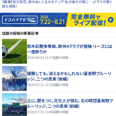
【画像】足立梨花、謎のぬいぐるみをアップ「私の後ろの席に…」ドラマの第2
話も告知！
話題の投稿
の新着記事
鈴木彩艶争奪戦、欧州4クラブが接触 リーズには
一度断りか
2026/08/04 20:37
話題の投稿
優勝しても、消えるかもしれない――富良野ブルーリ
ッジ、二つの真実（後編）
2026/07/21 15:25
話題の投稿
土に、膝をつく。文化人が挑む、北の球団――富良野ブ
ルーリッジ、二つの真実（前編）
2026/07/21 14:48
話題の投稿