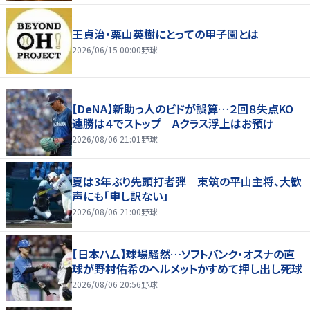
王貞治・栗山英樹にとっての甲子園とは
2026/06/15 00:00
野球
【DeNA】新助っ人のビドが誤算…２回８失点KO
連勝は４でストップ Aクラス浮上はお預け
2026/08/06 21:01
野球
夏は3年ぶり先頭打者弾 東筑の平山主将、大歓
声にも「申し訳ない」
2026/08/06 21:00
野球
【日本ハム】球場騒然…ソフトバンク・オスナの直
球が野村佑希のヘルメットかすめて押し出し死球
2026/08/06 20:56
野球