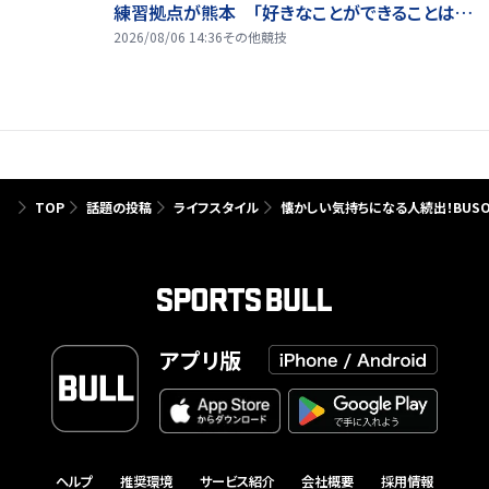
練習拠点が熊本 「好きなことができることは当
たり前じゃない」
2026/08/06 14:36
その他競技
TOP
話題の投稿
ライフスタイル
懐かしい気持ちになる人続出！BUSO
アプリ版
ヘルプ
推奨環境
サービス紹介
会社概要
採用情報