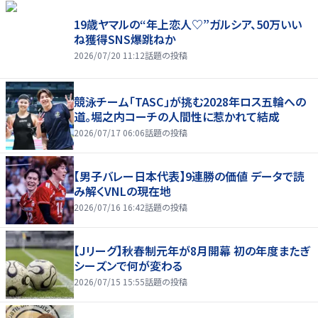
19歳ヤマルの“年上恋人♡”ガルシア、50万いい
ね獲得SNS爆跳ねか
2026/07/20 11:12
話題の投稿
競泳チーム「TASC」が挑む2028年ロス五輪への
道。堀之内コーチの人間性に惹かれて結成
2026/07/17 06:06
話題の投稿
【男子バレー日本代表】9連勝の価値 データで読
み解くVNLの現在地
2026/07/16 16:42
話題の投稿
【Jリーグ】秋春制元年が8月開幕 初の年度またぎ
シーズンで何が変わる
2026/07/15 15:55
話題の投稿