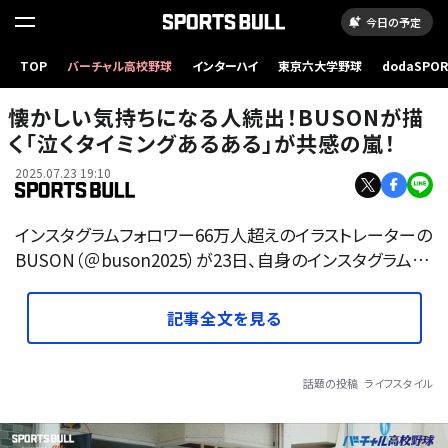
今日の予定
TOP
バーチャル高校野球
インターハイ
東京六大学野球
dodaSPO
（新しいタブ
懐かしい気持ちになる人続出！BUSONが描
く「泣くタイミングあるある」が共感の嵐！
2025.07.23 19:10
インスタグラムフォロワー66万人超えのイラストレーターの
BUSON（＠buson2025）が23日、自身のインスタグラム…
記事全文を見る
話題の投稿
ライフスタイル