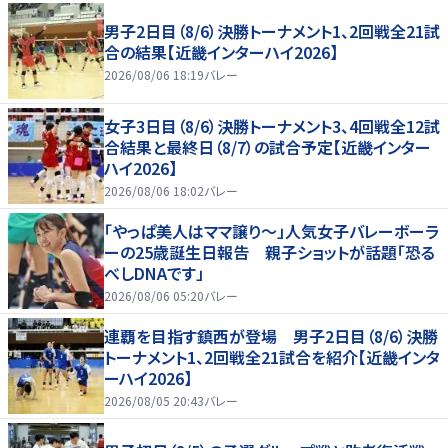
男子2日目（8/6）決勝トーナメント1、2回戦全21試
合の結果【近畿インターハイ2026】
2026/08/06 18:19
バレー
女子3日目（8/6）決勝トーナメント3、4回戦全12試
合結果と最終日（8/7）の試合予定【近畿インター
ハイ2026】
2026/08/06 18:02
バレー
「やっぱ美人はママ譲り～」人気女子バレーボーラ
ーの25歳誕生日報告 親子ショットが話題「恐る
べしDNAです」
2026/08/06 05:20
バレー
連覇を目指す鎮西が登場 男子2日目（8/6）決勝
トーナメント1、2回戦全21試合を紹介【近畿インタ
ーハイ2026】
2026/08/05 20:43
バレー