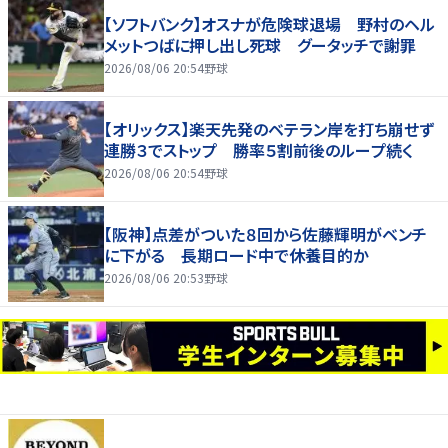
【ソフトバンク】オスナが危険球退場 野村のヘル
メットつばに押し出し死球 グータッチで謝罪
2026/08/06 20:54
野球
【オリックス】楽天先発のベテラン岸を打ち崩せず
連勝３でストップ 勝率５割前後のループ続く
2026/08/06 20:54
野球
【阪神】点差がついた８回から佐藤輝明がベンチ
に下がる 長期ロード中で休養目的か
2026/08/06 20:53
野球