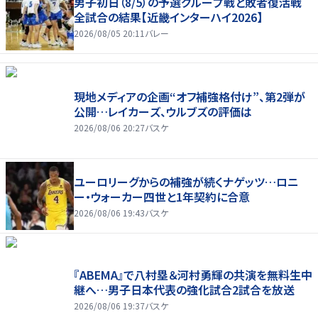
男子初日（8/5）の予選グループ戦と敗者復活戦
全試合の結果【近畿インターハイ2026】
2026/08/05 20:11
バレー
現地メディアの企画“オフ補強格付け”、第2弾が
公開…レイカーズ、ウルブズの評価は
2026/08/06 20:27
バスケ
ユーロリーグからの補強が続くナゲッツ…ロニ
ー・ウォーカー四世と1年契約に合意
2026/08/06 19:43
バスケ
『ABEMA』で八村塁＆河村勇輝の共演を無料生中
継へ…男子日本代表の強化試合2試合を放送
2026/08/06 19:37
バスケ