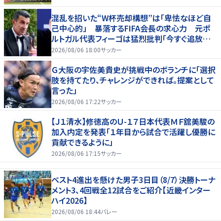
混乱を招いた“W杯売却構想”は「卑怯なほど自
己中心的」 暴落するFIFA会長の求心力 元ポ
ルトガル代表フィーゴは猛烈批判「今すぐ追放す
べきだ」
2026/08/06 18:00
サッカー
Ｇ大阪の宇佐美貴史が挑戦中のボランチに「選択
肢を持てたり、チャレンジができれば。提案として
言った」
2026/08/06 17:22
サッカー
【Ｊ１清水】修徳高のＵ-１７日本代表ＭＦ舘美駿の
加入内定を発表「１年目から試合で活躍し優勝に
貢献できるように」
2026/08/06 17:15
サッカー
ベスト4進出を懸けた男子3日目（8/7）決勝トーナ
メント3、4回戦全12試合をご紹介【近畿インター
ハイ2026】
2026/08/06 18:44
バレー