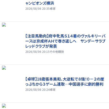
ャンピオンズ横浜
2026/08/06 20:35
卓球
【注目馬動向】府中牝馬Ｓ１４着のヴァルキリーバ
ースは京成杯ＡＨで巻き返しへ サンデーサラブ
レッドクラブが発表
2026/08/06 20:15
その他競技
【卓球】18歳張本美和、大逆転で８強！０－２の崖
っぷちから３ゲーム連取…中国選手に劇的勝利
2026/08/06 20:24
卓球