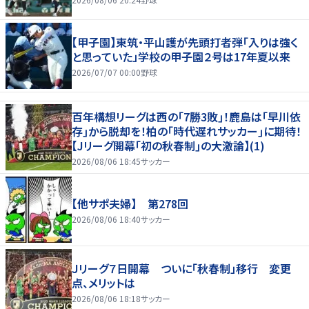
【甲子園】東筑・平山護が先頭打者弾「入りは強く
と思っていた」学校の甲子園２号は17年夏以来
2026/07/07 00:00
野球
百年構想リーグは西の｢7勝3敗｣！鹿島は｢早川依
存｣から脱却を！柏の｢時代遅れサッカー｣に期待！
【Jリーグ開幕｢初の秋春制｣の大激論】(1)
2026/08/06 18:45
サッカー
【他サポ夫婦】 第278回
2026/08/06 18:40
サッカー
Ｊリーグ７日開幕 ついに「秋春制」移行 変更
点、メリットは
2026/08/06 18:18
サッカー