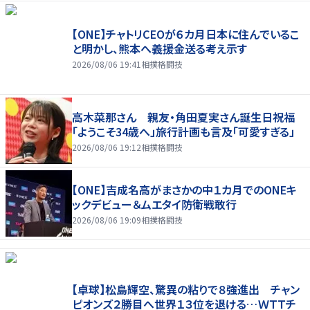
【ONE】チャトリCEOが６カ月日本に住んでいるこ
と明かし、熊本へ義援金送る考え示す
2026/08/06 19:41
相撲格闘技
高木菜那さん 親友・角田夏実さん誕生日祝福
「ようこそ34歳へ」旅行計画も言及「可愛すぎる」
2026/08/06 19:12
相撲格闘技
【ONE】吉成名高がまさかの中１カ月でのONEキ
ックデビュー＆ムエタイ防衛戦敢行
2026/08/06 19:09
相撲格闘技
【卓球】松島輝空、驚異の粘りで８強進出 チャン
ピオンズ２勝目へ世界１３位を退ける…ＷＴＴチ