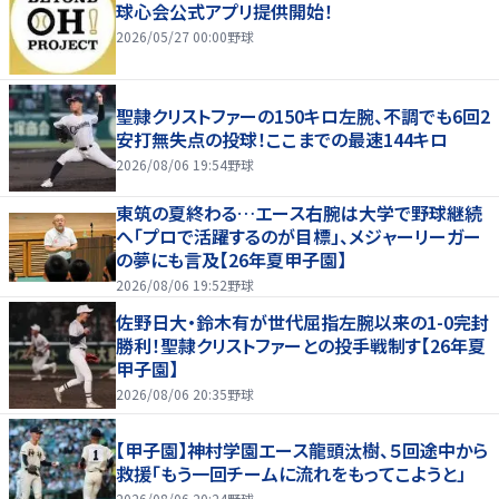
球心会公式アプリ提供開始！
2026/05/27 00:00
野球
聖隷クリストファーの150キロ左腕、不調でも6回2
安打無失点の投球！ここまでの最速144キロ
2026/08/06 19:54
野球
東筑の夏終わる…エース右腕は大学で野球継続
へ「プロで活躍するのが目標」、メジャーリーガー
の夢にも言及【26年夏甲子園】
2026/08/06 19:52
野球
佐野日大・鈴木有が世代屈指左腕以来の1-0完封
勝利！聖隷クリストファーとの投手戦制す【26年夏
甲子園】
2026/08/06 20:35
野球
【甲子園】神村学園エース龍頭汰樹、５回途中から
救援「もう一回チームに流れをもってこようと」
2026/08/06 20:24
野球