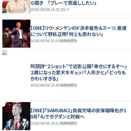
ら聞き 「プレーで恩返ししたい」
2026/08/06 16:35
ゴルフ
【ONE】リウ・メンヤンのド派手髪色＆スーツ、態度
について野杁正明「何とも思わない」
2026/08/06 21:03
相撲格闘技
阿部詩“２ショット”で近影公開「幸せにするぞ〜」
２歳になった愛犬をギュッ！「人形かと」「どっちも
かわいすぎる」
2026/08/06 20:40
相撲格闘技
【ONE】「SAMURAI2」負傷欠場の安保瑠輝也が1
0月「4」でボグダンと対戦へ
2026/08/06 20:01
相撲格闘技