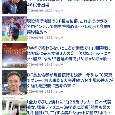
４６試合出場
2026/08/08 15:08
サッカー
現役続行決断のＤＦ長友佑都、これまでの歩み…
名門インテルで副主将務める…ＦＣ東京と今季も
契約延長へ
2026/08/08 14:57
サッカー
「Ｗ杯で終わらないところが素敵です」Ｊ開幕戦、
観客席に美人女優２人の姿 笑顔２ショットにネ
ット騒然「なぬ！？普通の席で」「めちゃめちゃ最上
級に可愛すぎ」
2026/08/08 14:47
サッカー
ＤＦ長友佑都が現役続行を決断 今季もＦＣ東京
でプレー、前人未到５大会連続Ｗ杯出場の鉄人が
引退も選択肢に熟考の末に
2026/08/08 14:37
サッカー
「全力でびしょ濡れに！！」２８歳サッカー日本代表
美女、猛暑ディズニー満喫姿に反響「顔面も髪の
毛も犠牲にして」ずぶ濡れショットに騒然「水も滴