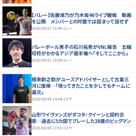
【バレー】佐藤淑乃が乃木坂46ライブ観戦 動画
を公開 メンバーとの対面では固まって話せず
2026/08/07 10:46
バレー
バレーボール男子の石川祐希がVNL報告 五輪
切符がかかるアジア選手権へ「そしてここから」
2026/08/07 10:08
バレー
根來新之助がユースアドバイザーとして古巣三
河に復帰…「培ってきたことを少しでもチームに
還元」
2026/08/08 14:44
バスケ
山形ワイヴァンズがダコタ・クイーンと契約合
意…過去に5カ国でプレーした28歳のビッグマン
2026/08/08 13:55
バスケ