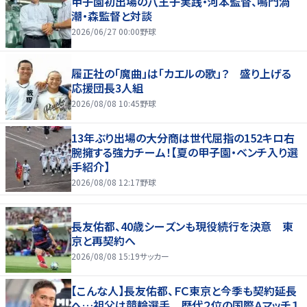
甲子園初出場の八王子実践・河本監督、鳴門渦
潮・森監督と対談
2026/06/27 00:00
野球
履正社の「魔曲」は「カエルの歌」？ 盛り上げる
応援団長3人組
2026/08/08 10:45
野球
13年ぶり出場の大分商は世代屈指の152キロ右
腕擁する強力チーム！【夏の甲子園・ベンチ入り選
手紹介】
2026/08/08 12:17
野球
長友佑都、40歳シーズンも現役続行を決意 東
京と再契約へ
2026/08/08 15:19
サッカー
【こんな人】長友佑都、ＦＣ東京と今季も契約延長
へ…祖父は競輪選手 歴代２位の国際Ａマッチ１