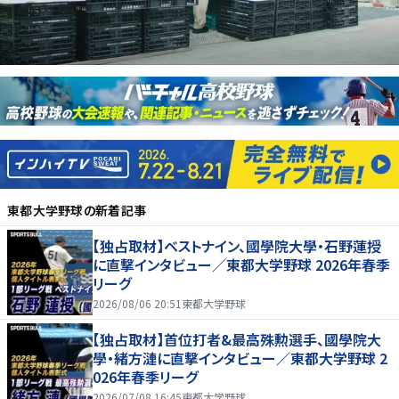
東都大学野球
の新着記事
【独占取材】ベストナイン、國學院大學・石野蓮授
に直撃インタビュー／東都大学野球 2026年春季
リーグ
2026/08/06 20:51
東都大学野球
【独占取材】首位打者&最高殊勲選手、國學院大
學・緒方漣に直撃インタビュー／東都大学野球 2
026年春季リーグ
2026/07/08 16:45
東都大学野球