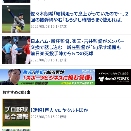
佐々木朗希「結構走って息上がっていたので…」２
回の被弾悔やむ「もう少し時間うまく使えれば」
2026/08/08 15:14
野球
日本ハム・新庄監督、楽天・吉井監督がメンバー
交換で話し込む 新庄監督が「５」示す場面も
前日楽天投手陣から５つの死球
2026/08/08 15:13
野球
おすすめの記事
【速報】巨人 vs. ヤクルトほか
2026/08/08 15:00
野球