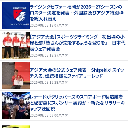
ライジングゼファー福岡が2026－27シーズンの
ロスター決定を発表…外国籍及びアジア特別枠
を総入れ替え
2026/08/08 13:07
バスケ
【アジア大会】スポーツクライミング 初出場の小
屋松恋「皆さんが恋をするような登りを」 日本代
表ウェア発表会
2026/08/08 12:37
バスケ
アジア大会の公式ウェア発表 Shigekix「スイッ
チ入る」伝統模様にファイアリーレッド
2026/08/08 12:28
バスケ
レナードがクリッパーズのスコアボード製造業者
と秘密裏にスポンサー契約か‬…新たなサラリーキ
ャップ迂回説
2026/08/08 09:00
バスケ