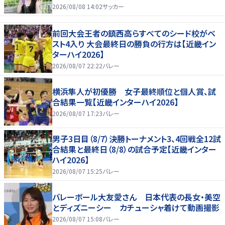
る」「女優さんかと」
2026/08/08 14:02
サッカー
前回大会王者の鎮西高らすべてのシード校がベ
スト4入り 大会最終日の勝負の行方は【近畿イン
ターハイ2026】
2026/08/07 22:22
バレー
横浜隼人が初優勝 女子最終順位と個人賞、試
合結果一覧【近畿インターハイ2026】
2026/08/07 17:23
バレー
男子3日目（8/7）決勝トーナメント3、4回戦全12試
合結果と最終日（8/8）の試合予定【近畿インター
ハイ2026】
2026/08/07 15:25
バレー
バレーボール大友愛さん 日本代表の長女・美空
とディズニーシー カチューシャ着けて動画撮影
2026/08/07 15:08
バレー