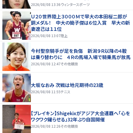
2026/08/08 13:36
ウィンタースポーツ
Ｕ２０世界陸上３０００Ｍで早大の本田桜二郎が
銅メダル！ 中大の簡子傑は６位入賞 早大の新
妻遼己は１１位
2026/08/08 13:07
陸上
今村聖奈騎手が足を負傷 新潟９Ｒ以降の４鞍
は乗り替わりに ４Ｒの馬場入場で騎乗馬が放馬
2026/08/08 12:47
その他競技
大坂なおみ 次戦は地元期待の23歳
2026/08/08 11:55
テニス
【ブレイキン】Shigekixがアジア大会連覇へ「心を
ワクワク躍らせる」32年ぶり自国開催
2026/08/08 12:26
その他競技