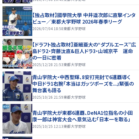
【独占取材】國學院大學 中井遥次郎に直撃インタ
ビュー／東都大学野球 2026年春季リーグ
2026/07/04 18:58
東都大学野球
【ドラフト独占取材】亜細亜大の“ダブルエース”広
島ドラ2・齊藤汰直&巨人ドラ3・山城京平 運命
の一日に密着
2025/12/28 21:53
東都大学野球
青山学院大・中西聖輝、8安打完封で6連覇導く
中日ドラ1右腕「本当はガッツポーズを...」緊張の
舞台裏も語る
2025/10/26 21:59
東都大学野球
青山学院大が東都6連覇、DeNA1位指名の小田
康一郎は神宮大会へ意気込む「日本一を取る」
2025/10/25 12:13
東都大学野球