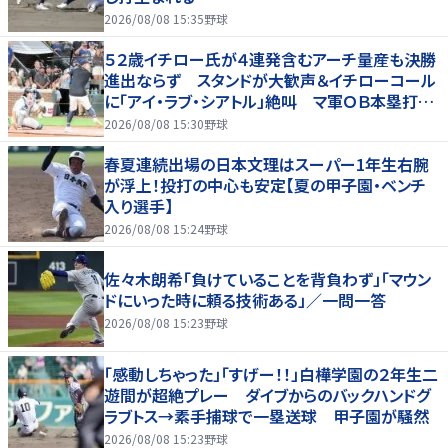
2026/08/08 15:35
野球
５２歳イチロー氏が４連発含むアーチ量産も決勝
進出ならず スタンドが大歓声＆イチローコール
に「アイ・ラブ・シアトル」絶叫 マ軍ＯＢ本塁打競
争に登場
2026/08/08 15:30
野球
春夏連続出場の日本文理はスーパー1年生右腕
が浮上！投打の中心も安定【夏の甲子園・ベンチ
入り選手】
2026/08/08 15:24
野球
佐々木朗希「負けていることを背負わず」「マウン
ドにいった時に頼る技術ある」／一問一答
2026/08/08 15:23
野球
「感動しちゃった」「すげー！！」白樺学園の２年生二
遊間が超絶プレー ダイブからのバックハンドグ
ラブトス→素手捕球で一塁送球 甲子園が騒然
2026/08/08 15:23
野球