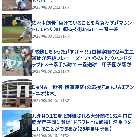
入り選手】
2026/08/08 15:24
野球
佐々木朗希「負けていることを背負わず」「マウン
ドにいった時に頼る技術ある」／一問一答
2026/08/08 15:23
野球
「感動しちゃった」「すげー！！」白樺学園の２年生二
遊間が超絶プレー ダイブからのバックハンドグ
ラブトス→素手捕球で一塁送球 甲子園が騒然
2026/08/08 15:23
野球
ＤｅＮＡ 恒例「横濱漢祭」の応援元帥に「ＡＩアン
トニオ猪木」
2026/08/08 15:18
野球
九州NO.1右腕と評価される大分商の152キロ右
腕が甲子園に登場！ドラフト上位候補に名乗りを
上げることができるか【26年夏甲子園】
2026/08/08 15:17
野球