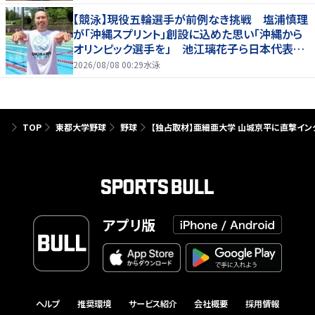
【競泳】現役五輪選手が前例なき挑戦 塩浦慎理
が「沖縄スプリント」創設に込めた思い「沖縄から
オリンピック選手を」 池江璃花子ら日本代表も
参戦
2026/08/08 00:29
水泳
TOP
東都大学野球
野球
【独占取材】亜細亜大学 山城京平に直撃イ
アプリ版
ヘルプ
推奨環境
サービス紹介
会社概要
採用情報