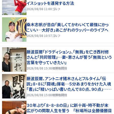
イスショットを連発する方法
2026/08/08 11:00
ゴルフ
桑木志帆が告白「美しくてかわいくて最強にかっ
こいい…大好き」あこがれのラッパーのライブへ
2026/08/08 10:57
ゴルフ
藤波辰爾「ドラディション」、「無我」を亡き西村修
さんと「共同管理」…妻・恵さんが誓う「無我という
言葉を守っていきたい」
2026/08/08 15:38
相撲格闘技
藤波辰爾、アントニオ猪木さんとフルタイム「伝
説」８・８に「闘魂」揮毫…５分あまりをかけた入魂
「書」に「精いっぱい書いたんで８０点、９０点」…
「人間・藤波辰爾展」開催
2026/08/08 15:08
相撲格闘技
３０年ぶり「８・８・８の日」 に新十両・時不動が末
広がりの関取人生を誓う 「秋場所は全勝優勝目