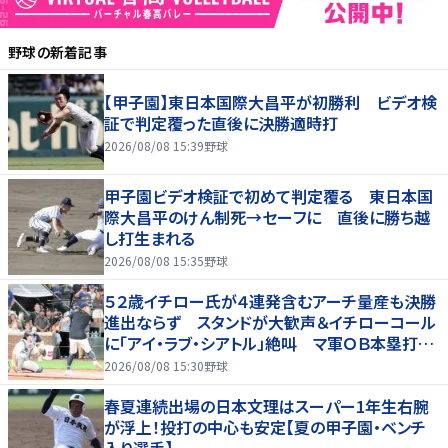
野球
の新着記事
【甲子園】東日本国際大昌平が初勝利 ビデオ検
証で判定覆った直後に決勝適時打
2026/08/08 15:39
野球
甲子園ビデオ検証で初めて判定覆る 東日本国
際大昌平のけん制死→セーフに 直後に勝ち越
し打生まれる
2026/08/08 15:35
野球
５２歳イチロー氏が４連発含むアーチ量産も決勝
進出ならず スタンドが大歓声＆イチローコール
に「アイ・ラブ・シアトル」絶叫 マ軍ＯＢ本塁打競
争に登場
2026/08/08 15:30
野球
春夏連続出場の日本文理はスーパー1年生右腕
が浮上！投打の中心も安定【夏の甲子園・ベンチ