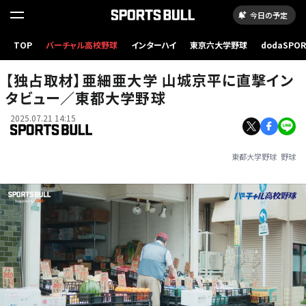
今日の予定
TOP
バーチャル高校野球
インターハイ
東京六大学野球
dodaSPO
（新しいタブ
【独占取材】亜細亜大学 山城京平に直撃イン
タビュー／東都大学野球
2025.07.21 14:15
東都大学野球
野球