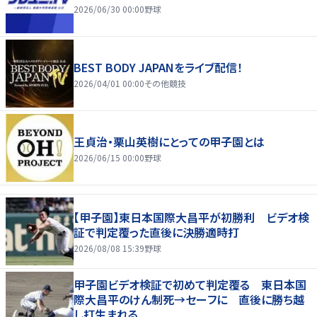
2026/06/30 00:00
野球
BEST BODY JAPANをライブ配信！
2026/04/01 00:00
その他競技
王貞治・栗山英樹にとっての甲子園とは
2026/06/15 00:00
野球
【甲子園】東日本国際大昌平が初勝利 ビデオ検
証で判定覆った直後に決勝適時打
2026/08/08 15:39
野球
甲子園ビデオ検証で初めて判定覆る 東日本国
際大昌平のけん制死→セーフに 直後に勝ち越
し打生まれる