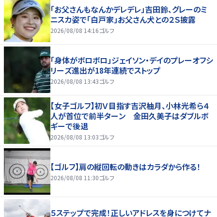
「お父さんもなんかデレデレ」吉田鈴、グレーのミ
ニスカ姿で「白戸家」お父さん犬との２Ｓ披露
2026/08/08 14:16
ゴルフ
「身体がボロボロ」ジェイソン・デイのプレーオフシ
リーズ進出が18年連続でストップ
2026/08/08 13:43
ゴルフ
【女子ゴルフ】初Ｖ目指す吉沢柚月、小林光希ら４
人が首位で前半ターン 金田久美子はダブルボ
ギーで後退
2026/08/08 13:03
ゴルフ
【ゴルフ】肩の縦回転の動きはカラダから作る！
2026/08/08 11:30
ゴルフ
５ステップで完成！正しいアドレスを身につけてナ