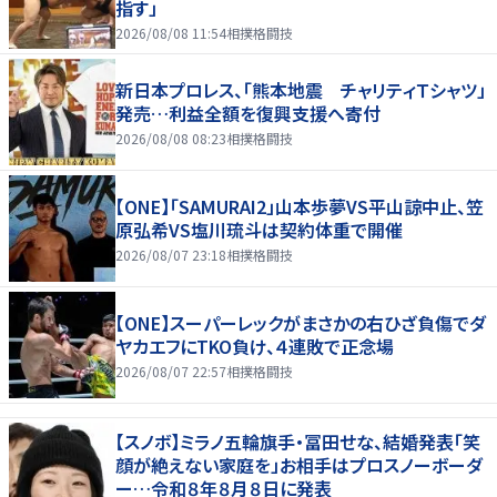
指す」
2026/08/08 11:54
相撲格闘技
新日本プロレス、「熊本地震 チャリティＴシャツ」
発売…利益全額を復興支援へ寄付
2026/08/08 08:23
相撲格闘技
【ONE】「SAMURAI2」山本歩夢VS平山諒中止、笠
原弘希VS塩川琉斗は契約体重で開催
2026/08/07 23:18
相撲格闘技
【ONE】スーパーレックがまさかの右ひざ負傷でダ
ヤカエフにTKO負け、４連敗で正念場
2026/08/07 22:57
相撲格闘技
【スノボ】ミラノ五輪旗手・冨田せな、結婚発表「笑
顔が絶えない家庭を」お相手はプロスノーボーダ
ー…令和８年８月８日に発表