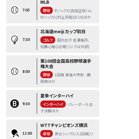
MLB
7:05
野球
Rソックス(吉田正尚) vs.
Wソックス(村上宗隆)(8:10)ほか
北海道meiji カップ初日
7:30
ゴルフ
国内女子 吉澤柚月、
佐藤心結ら出場(リンクは外部)
第108回全国高校野球選手
権大会
8:00
野球
1回戦 東海大甲府 - 鶴
岡東ほか
夏季インターハイ
9:30
インターハイ
バレーボール女
子決勝ほか
WTTチャンピオンズ横浜
11:00
卓球
男女シングルス2回戦(リ