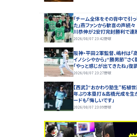
「チーム全体をその背中で引っ
た」燕ファンから歓喜の声続々
川恭伸が2安打完封勝利で連
ップ「まさに頼れるエースの仕事
2026/08/07 23:42
野球
阪神・平田２軍監督、嶋村は「
イノシシやから」“勝男節”さ
「やっと感じが出てきたね」復
鼓判【一問一答】
2026/08/07 23:27
野球
【西武】“おかわり塾生”柘植世
年ぶり本塁打＆高橋光成を生
ードも「悔しいです」
2026/08/07 23:09
野球