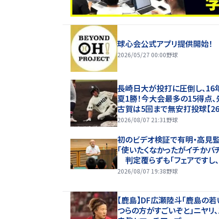
球心会公式アプリ提供開始！
2026/05/27 00:00
野球
長崎日大が投打に圧倒し、16
夏1勝！今大会最多の15得点、
古賀は5回まで無安打投球【2
甲子園】
2026/08/07 21:31
野球
初のビデオ検証で有明・高見
「使いたくなかったがイチかバ
判定覆らずも「フェアですし
もやすることなく次にいける」
2026/08/07 19:38
野球
【鹿島】DF広瀬陸斗「鹿島の若
つらの方がすごいぞと」ニヤリ