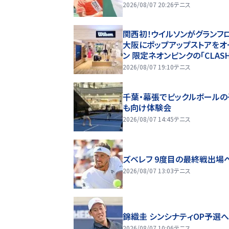
2026/08/07 20:26
テニス
関西初！ウイルソンがグランフ
大阪にポップアップストアをオ
ン 限定ネオンピンクの「CLAS
洗練されたスポーツウェアを
2026/08/07 19:10
テニス
千葉・幕張でピックルボールの
も向け体験会
2026/08/07 14:45
テニス
ズベレフ 9度目の最終戦出場
2026/08/07 13:03
テニス
錦織圭 シンシナティOP予選
2026/08/07 10:06
テニス