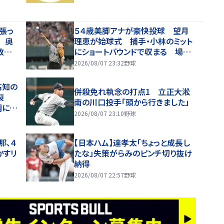
張っ
５４歳美脚アナが豪快投球 望月
 奥
理恵が始球式 捕手・小林のミット
敗スト
にショートバウンドで収まる 場内
！」
歓声
2026/08/07 23:32
野球
高知の
併殺免れ執念の打点1 立正大淞
く裂
南の川口投手「頭から行きました」
調に太
2026/08/07 23:10
野球
那、４
【日本ハム】達孝太「ちょっと成長し
かすリ
たな」失策がらみのピンチ切り抜け
納得
2026/08/07 22:57
野球