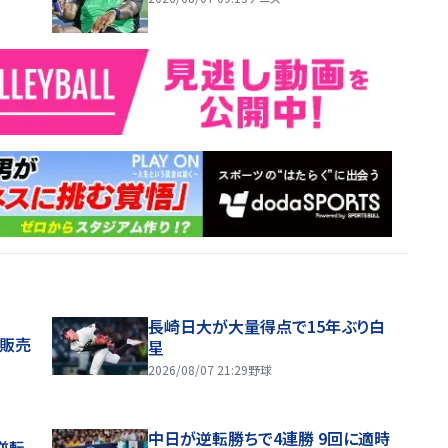
長崎日大が大量得点で15年ぶり白
般販売
星
2026/08/07 21:29
野球
中日が逆転勝ちで4連勝 9回に適時
逆転