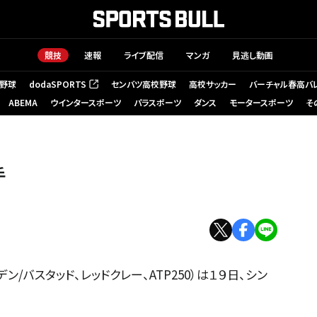
競技
速報
ライブ配信
マンガ
見逃し動画
野球
dodaSPORTS
センバツ高校野球
高校サッカー
バーチャル春高バ
（新しいタブで開く）
ABEMA
ウインタースポーツ
パラスポーツ
ダンス
モータースポーツ
そ
手
/バスタッド、レッドクレー、ATP250）は１９日、シン