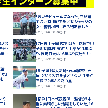
｢苦いデビュー戦になった｣立命館
宇治vs有明戦で聖地初ジャッジの
女性審判、6回に自ら判定覆したプ
レーを謝罪【26年夏甲子園】
2026/08/07 21:00
野球
年ぶり
【7日夏甲子園】有明は9回逆転で甲
先発・
子園初勝利！東海大甲府が11年ぶ
6年夏
り、長崎日大は16年ぶり夏勝利！健
大高崎・石垣が11K完投！
2026/06/30 00:00
野球
監督
【甲子園】健大高崎・石垣聡志「『石
チか」
垣』という名前を落とさない」１失点
、もや
完投で２年ぶり夏白星
と納得
2026/08/07 19:30
野球
いや
【横浜】日本代表森保一監督が「本
、三井
当に素晴らしい活躍をしていた」16