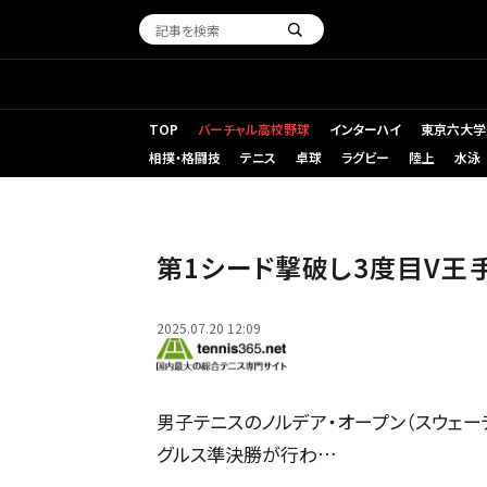
TOP
バーチャル高校野球
インターハイ
東京六大学
相撲・格闘技
テニス
卓球
ラグビー
陸上
水泳
第1シード撃破し3度目V王
2025.07.20 12:09
男子テニスのノルデア・オープン（スウェーデン
グルス準決勝が行わ…