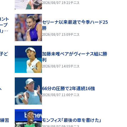
2026/08/07 19:21
テニス
ロント
セリーナ以来最速で今季ハード25
ープ
勝
H」や
2026/08/07 15:09
テニス
展開
子ど
加藤未唯ペアがヴィーナス組に勝
利
2026/08/07 14:05
テニス
へ
66分の圧勝で2年連続16強
2026/08/07 11:00
テニス
へ練習
モンフィス「最後の章を書けた」
2026/08/07 09:15
テニス