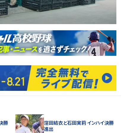
決勝
窪田結衣と石田実莉 インハイ決勝
進出