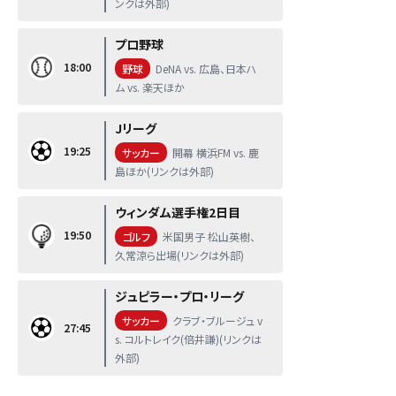
ンクは外部)
プロ野球
18:00
野球
DeNA vs. 広島、日本ハ
ム vs. 楽天ほか
Jリーグ
19:25
サッカー
開幕 横浜FM vs. 鹿
島ほか(リンクは外部)
ウィンダム選手権2日目
19:50
ゴルフ
米国男子 松山英樹、
久常涼ら出場(リンクは外部)
ジュピラー・プロ・リーグ
サッカー
クラブ・ブルージュ v
27:45
s. コルトレイク(倍井謙)(リンクは
外部)