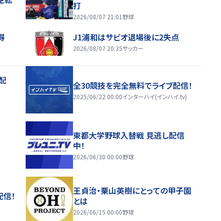
打
2026/08/07 21:01
野球
得
J1浦和はサビオ退場後に2失点
2026/08/07 20:35
サッカー
配
全30競技を完全無料でライブ配信！
2025/06/22 00:00
インターハイ(インハイ.tv)
東都大学野球入替戦 見逃し配信
中！
2026/06/30 00:00
野球
王貞治・栗山英樹にとっての甲子園
配信！
とは
2026/06/15 00:00
野球