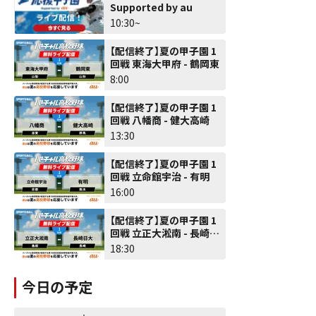
Supported by au
10:30~
【配信終了】夏の甲子園 1
回戦 東海大甲府 - 鶴岡東
8:00
【配信終了】夏の甲子園 1
回戦 八幡商 - 健大高崎
13:30
【配信終了】夏の甲子園 1
回戦 立命館宇治 - 有明
16:00
【配信終了】夏の甲子園 1
回戦 立正大淞南 - 長崎日
大
18:30
今日の予定