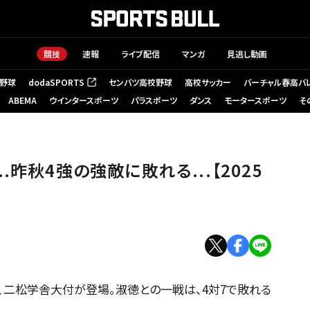
競技
速報
ライブ配信
マンガ
見逃し動画
野球
dodaSPORTS
センバツ高校野球
高校サッカー
バーチャル春高バ
（新しいタブで開く）
ABEMA
ウインタースポーツ
パラスポーツ
ダンス
モータースポーツ
そ
昨秋4強の強敵に敗れる...【2025
、二松学舎大付が登場。淑徳との一戦は、4対7で敗れる