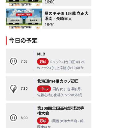
16:00
夏の甲子園 1回戦 立正大
淞南 - 長崎日大
18:30
今日の予定
MLB
7:05
野球
Rソックス(吉田正尚) vs.
Wソックス(村上宗隆)(8:10)ほか
北海道meiji カップ初日
7:30
ゴルフ
国内女子 吉澤柚月、
佐藤心結ら出場(リンクは外部)
第108回全国高校野球選手
権大会
8:00
野球
1回戦 東海大甲府 - 鶴
岡東ほか