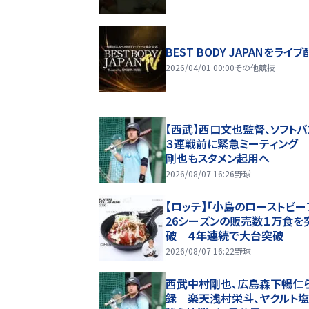
BEST BODY JAPANをライブ
2026/04/01 00:00
その他競技
【西武】西口文也監督、ソフトバ
３連戦前に緊急ミーティング
剛也もスタメン起用へ
2026/08/07 16:26
野球
【ロッテ】「小島のローストビー
26シーズンの販売数１万食を
破 ４年連続で大台突破
2026/08/07 16:22
野球
西武中村剛也、広島森下暢仁
録 楽天浅村栄斗、ヤクルト