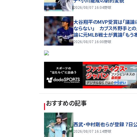
テ・小川龍成の劇的変貌
2026/08/07 16:04
野球
大谷翔平のMVP受賞は「議論
ならない」 カブス外野手との
論に元MLB戦士が異論「もう
打を打たなくたっていい」
2026/08/07 16:00
野球
おすすめの記事
西武・中村剛也らが登録 7日
2026/08/07 16:14
野球