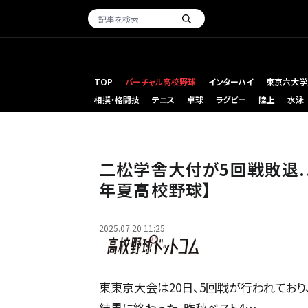
TOP
バーチャル高校野球
インターハイ
東京六大学
相撲・格闘技
テニス
卓球
ラグビー
陸上
水泳
二松学舎大付・市原監督 ※写真は過去の取材より
二松学舎大付が5回戦敗退...
年夏高校野球】
2025.07.20 11:25
東東京大会は20日、5回戦が行われており
結果に終わった。昨秋ベスト4…