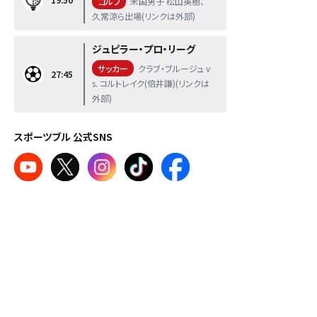
ゴルフ
米国男子 松山英樹、
久常涼ら出場(リンクは外部)
ジュピラー・プロ・リーグ
サッカー
クラブ・ブルージュ v
27:45
s. コルトレイク(倍井謙)(リンクは
外部)
スポーツブル 公式SNS