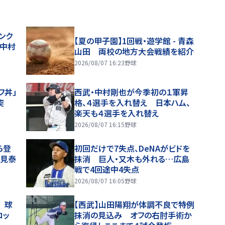
ンク
【夏の甲子園】1回戦・遊学館 - 青森
 中村
山田 両校の地方大会戦績を紹介
2026/08/07 16:23
野球
フ丼」
西武・中村剛也が今季初の１軍昇
突
格、４選手を入れ替え 日本ハム、
楽天も４選手を入れ替え
2026/08/07 16:15
野球
ら登
初回だけで7失点、DeNAがビドを
塩見泰
抹消 巨人・又木も外れる…広島
戦で4回途中4失点
2026/08/07 16:05
野球
 球
【西武】山田陽翔が体調不良で特例
ロッ
抹消の見込み オフの右肘手術か