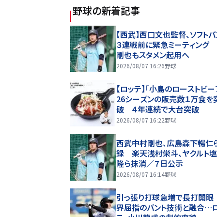
野球
の新着記事
【西武】西口文也監督、ソフトバ
３連戦前に緊急ミーティング
剛也もスタメン起用へ
2026/08/07 16:26
野球
【ロッテ】「小島のローストビー
26シーズンの販売数１万食を
破 ４年連続で大台突破
2026/08/07 16:22
野球
西武中村剛也、広島森下暢仁
録 楽天浅村栄斗、ヤクルト
隆ら抹消／７日公示
2026/08/07 16:14
野球
引っ張り打球急増で長打開眼
界屈指のバント技術と融合…