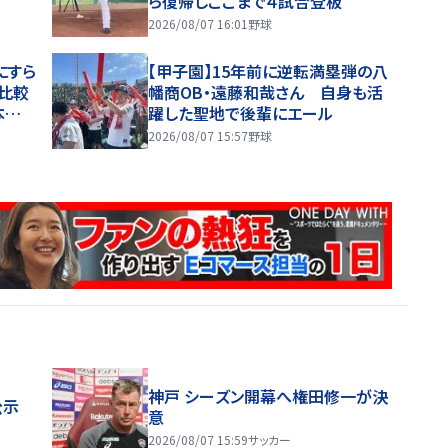
ら復帰しここまで４試合登板
2026/08/07 16:01
野球
にすら
【甲子園】15年前に逆転満塁弾の八
比較
幡商OB・遠藤和哉さん 自身も活
本塁
躍した聖地で後輩にエール
2026/08/07 15:57
野球
神戸 シーズン開幕へ権田修一が決
公示
意
2026/08/07 15:59
サッカー