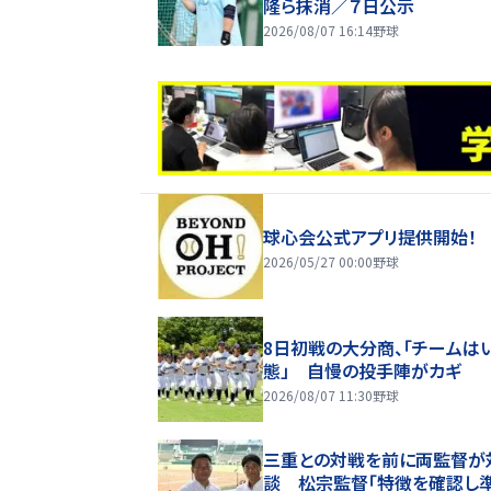
隆ら抹消／７日公示
2026/08/07 16:14
野球
球心会公式アプリ提供開始！
2026/05/27 00:00
野球
8日初戦の大分商、「チームは
態」 自慢の投手陣がカギ
2026/08/07 11:30
野球
三重との対戦を前に両監督が
談 松宗監督「特徴を確認し