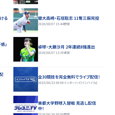
届ける
健大高崎・石垣聡志 11奪三振完投
2026/08/07 15:44
野球
感」
卓球・大藤沙月 2年連続8強進出
2026/08/07 13:39
卓球
配
全30競技を完全無料でライブ配信！
2025/06/23 00:00
インターハイ(インハイ.tv)
東都大学野球入替戦 見逃し配信
中！
2026/06/30 00:00
野球