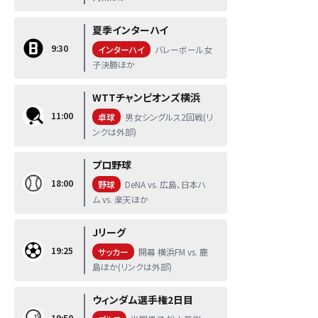
夏季インターハイ
9:30
インターハイ
バレーボール女
子決勝ほか
WTTチャンピオンズ横浜
11:00
卓球
男女シングルス2回戦(リ
ンクは外部)
プロ野球
18:00
野球
DeNA vs. 広島、日本ハ
ム vs. 楽天ほか
Jリーグ
19:25
サッカー
開幕 横浜FM vs. 鹿
島ほか(リンクは外部)
ウィンダム選手権2日目
19:50