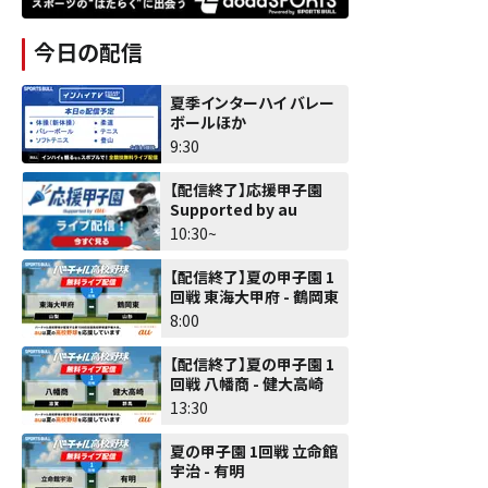
今日の配信
夏季インターハイ バレー
ボールほか
9:30
【配信終了】応援甲子園
Supported by au
10:30~
【配信終了】夏の甲子園 1
回戦 東海大甲府 - 鶴岡東
8:00
【配信終了】夏の甲子園 1
回戦 八幡商 - 健大高崎
13:30
夏の甲子園 1回戦 立命館
宇治 - 有明