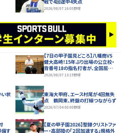
戦で4回途中4失点
2026/08/07 16:05
野球
【7日の甲子園見どころ】八幡商VS
健大高崎！15年ぶり出場の公立校・
背番号18の指名打者が、全国屈指
の投手陣に挑む
2026/08/07 13:19
野球
いい状
東海大甲府、エース村尾が4回無失
点 鶴岡東、終盤の打線つながらず
2026/07/04 00:00
野球
対
【夏の甲子園2026】聖隷クリストファ
準備す
ー・高部陸の「２回加速する」規格外