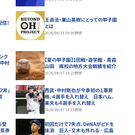
王貞治・栗山英樹にとっての甲子園
配信！
とは
2026/06/15 00:00
野球
ンク
【夏の甲子園】1回戦・遊学館 - 青森
 中村
山田 両校の地方大会戦績を紹介
2026/08/07 16:23
野球
フ丼」
西武・中村剛也が今季初の１軍昇
突
格、４選手を入れ替え 日本ハム、
楽天も４選手を入れ替え
2026/08/07 16:15
野球
ら登
初回だけで7失点、DeNAがビドを
塩見泰
抹消 巨人・又木も外れる…広島