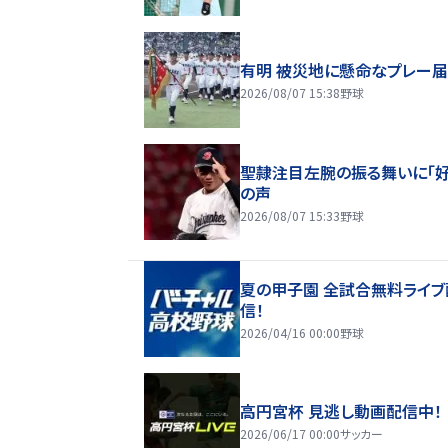
有明 被災地に懸命なプレー
2026/08/07 15:38
野球
聖隷注目左腕の振る舞いに「好
の声
2026/08/07 15:33
野球
夏の甲子園 全試合無料ライブ
信！
2026/04/16 00:00
野球
高円宮杯 見逃し動画配信中！
2026/06/17 00:00
サッカー