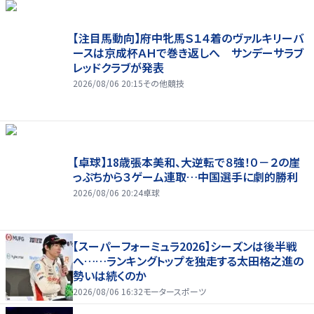
【注目馬動向】府中牝馬Ｓ１４着のヴァルキリーバ
ースは京成杯ＡＨで巻き返しへ サンデーサラブ
レッドクラブが発表
2026/08/06 20:15
その他競技
【卓球】18歳張本美和、大逆転で８強！０－２の崖
っぷちから３ゲーム連取…中国選手に劇的勝利
2026/08/06 20:24
卓球
【スーパーフォーミュラ2026】シーズンは後半戦
へ……ランキングトップを独走する太田格之進の
勢いは続くのか
2026/08/06 16:32
モータースポーツ