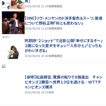
男」
2026/08/06 21:29
相撲格闘技
【ONE】リウ・メンヤンのド派手髪色＆スーツ、態度
について野杁正明「何とも思わない」
2026/08/06 21:03
相撲格闘技
阿部詩“２ショット”で近影公開「幸せにするぞ〜」
２歳になった愛犬をギュッ！「人形かと」「どっちも
かわいすぎる」
2026/08/06 20:40
相撲格闘技
【卓球】松島輝空、驚異の粘りで８強進出 チャン
ピオンズ２勝目へ世界１３位を退ける…ＷＴＴチ
ャンピオンズ横浜
2026/08/06 20:35
卓球