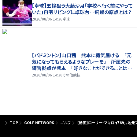
【卓球】五輪狙う大藤沙月「学校へ行く前にやって
いた」自宅リビングに卓球台…飛躍の原点とは？
2026/08/06 14:36
卓球
【バドミントン】山口茜 熊本に勇気届ける 「元
気になってもらえるようなプレーを」 所属先の
練習拠点が熊本 「好きなことができることは当
たり前じゃない」
2026/08/06 14:36
その他競技
TOP
GOLF NETWORK
ゴルフ
【動画】ローリー・マキロイ「69」、地