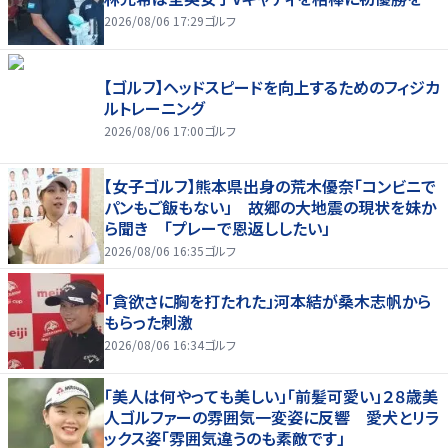
2026/08/06 17:29
ゴルフ
【ゴルフ】ヘッドスピードを向上するためのフィジカ
ルトレーニング
2026/08/06 17:00
ゴルフ
【女子ゴルフ】熊本県出身の荒木優奈「コンビニで
パンもご飯もない」 故郷の大地震の現状を妹か
ら聞き 「プレーで恩返ししたい」
2026/08/06 16:35
ゴルフ
「貪欲さに胸を打たれた」河本結が桑木志帆から
もらった刺激
2026/08/06 16:34
ゴルフ
「美人は何やっても美しい」「前髪可愛い」２８歳美
人ゴルファーの雰囲気一変姿に反響 愛犬とリラ
ックス姿「雰囲気違うのも素敵です」