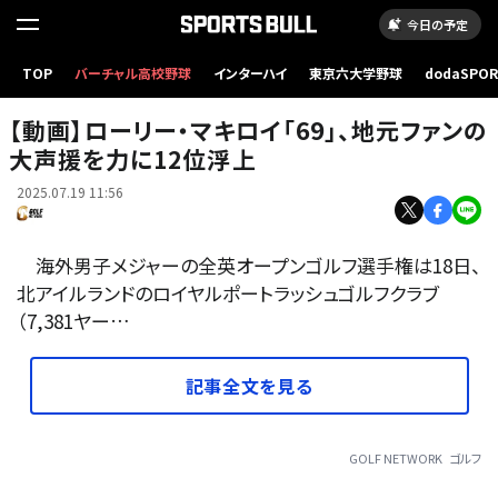
今日の予定
TOP
バーチャル高校野球
インターハイ
東京六大学野球
dodaSPO
【動画】ローリー・マキロイ「69」、地元ファンの大声援を力に12位浮上
（新しいタブ
【動画】ローリー・マキロイ「69」、地元ファンの
大声援を力に12位浮上
2025.07.19 11:56
海外男子メジャーの全英オープンゴルフ選手権は18日、
北アイルランドのロイヤルポートラッシュゴルフクラブ
（7,381ヤー…
記事全文を見る
GOLF NETWORK
ゴルフ