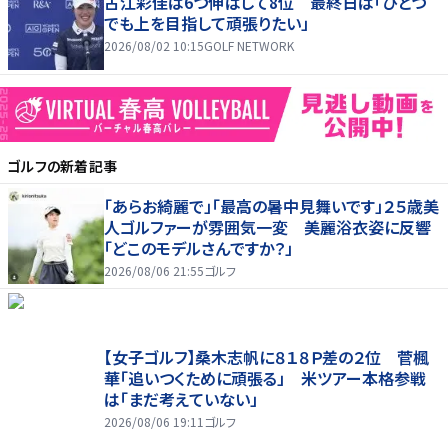
古江彩佳は6つ伸ばして8位 最終日は「ひとつ
でも上を目指して頑張りたい」
2026/08/02 10:15
GOLF NETWORK
ゴルフ
の新着記事
「あらお綺麗で」「最高の暑中見舞いです」２５歳美
人ゴルファーが雰囲気一変 美麗浴衣姿に反響
「どこのモデルさんですか？」
2026/08/06 21:55
ゴルフ
【女子ゴルフ】桑木志帆に８１８Ｐ差の２位 菅楓
華「追いつくために頑張る」 米ツアー本格参戦
は「まだ考えていない」
2026/08/06 19:11
ゴルフ