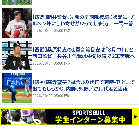
【広島】新井監督、先発の早期降板続く状況に「ブ
ルペン陣にしわ寄せがいってしまう」／一問一答
2026/08/07 05:00
野球
【西武】桑原将志の１軍合流目安は「８月中旬」と
西口監督 長谷川信哉は中旬以降で２軍実戦へ
2026/08/07 05:00
野球
【阪神】高寺望夢７試合ぶり代打で適時打「どこで
出てもしっかり」内野、外野、代打、代走と活躍
2026/08/07 05:00
野球