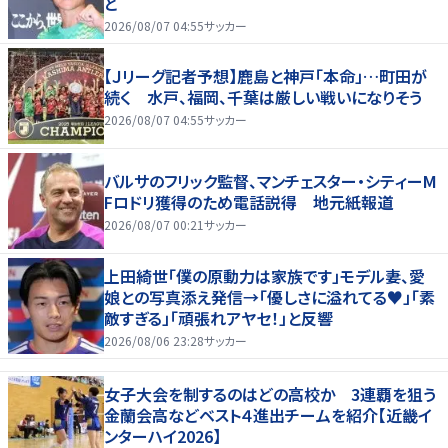
ど
2026/08/07 04:55
サッカー
【Ｊリーグ記者予想】鹿島と神戸「本命」…町田が
続く 水戸、福岡、千葉は厳しい戦いになりそう
2026/08/07 04:55
サッカー
バルサのフリック監督、マンチェスター・シティーM
Fロドリ獲得のため電話説得 地元紙報道
2026/08/07 00:21
サッカー
上田綺世「僕の原動力は家族です」モデル妻、愛
娘との写真添え発信→「優しさに溢れてる♥」「素
敵すぎる」「頑張れアヤセ！」と反響
2026/08/06 23:28
サッカー
女子大会を制するのはどの高校か 3連覇を狙う
金蘭会高などベスト４進出チームを紹介【近畿イ
ンターハイ2026】