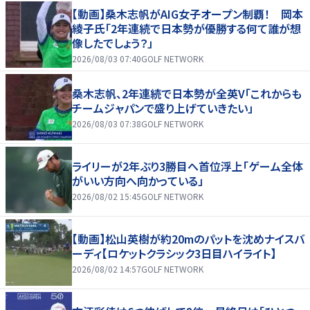
【動画】桑木志帆がAIG女子オープン制覇！ 岡本
綾子氏「2年連続で日本勢が優勝する何て誰が想
像したでしょう？」
2026/08/03 07:40
GOLF NETWORK
桑木志帆、2年連続で日本勢が全英V「これからも
チームジャパンで盛り上げていきたい」
2026/08/03 07:38
GOLF NETWORK
ライリーが2年ぶり3勝目へ首位浮上「ゲーム全体
がいい方向へ向かっている」
2026/08/02 15:45
GOLF NETWORK
【動画】松山英樹が約20mのパットを沈めナイスバ
ーディ【ロケットクラシック3日目ハイライト】
2026/08/02 14:57
GOLF NETWORK