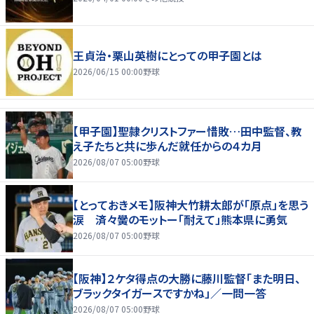
王貞治・栗山英樹にとっての甲子園とは
2026/06/15 00:00
野球
【甲子園】聖隷クリストファー惜敗…田中監督、教
え子たちと共に歩んだ就任からの４カ月
2026/08/07 05:00
野球
【とっておきメモ】阪神大竹耕太郎が「原点」を思う
涙 済々黌のモットー「耐えて」熊本県に勇気
2026/08/07 05:00
野球
【阪神】２ケタ得点の大勝に藤川監督「また明日、
ブラックタイガースですかね」／一問一答
2026/08/07 05:00
野球