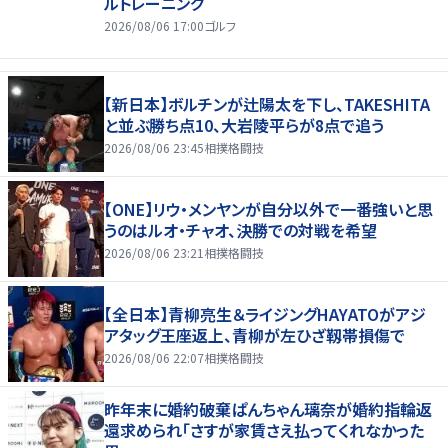
ルトレーニング
2026/08/06 17:00
ゴルフ
【新日本】ボルチンが辻陽太を下し、TAKESHITA
と並ぶ勝ち点10、大岩陵平らが8点で追う
2026/08/06 23:45
相撲格闘技
【ONE】リウ・メンヤンが自分以外で一番強いと思
うのはルオ・チャオ、決勝での対戦を希望
2026/08/06 23:21
相撲格闘技
【全日本】青柳亮生＆ライジングHAYATOがアジ
アタッグ王座返上、青柳が左ひざ靱帯損傷で
2026/08/06 22:07
相撲格闘技
昨年末に婚約破棄ぱんちゃん璃奈が婚約指輪返
還求められ「さすが家賃さえ払ってくれなかった