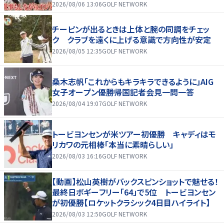
2026/08/06 13:06
GOLF NETWORK
チーピンが出るときは上体と腕の同調をチェッ
ク クラブを遠くに上げる意識で方向性が安定
2026/08/05 12:35
GOLF NETWORK
桑木志帆「これからもキラキラできるように」AIG
女子オープン優勝帰国記者会見一問一答
2026/08/04 19:07
GOLF NETWORK
トービヨンセンが米ツアー初優勝 キャディはモ
リカワの元相棒「本当に素晴らしい」
2026/08/03 16:16
GOLF NETWORK
【動画】松山英樹がバックスピンショットで魅せる！
最終日ボギーフリー「64」で5位 トービヨンセン
が初優勝【ロケットクラシック4日目ハイライト】
2026/08/03 12:50
GOLF NETWORK