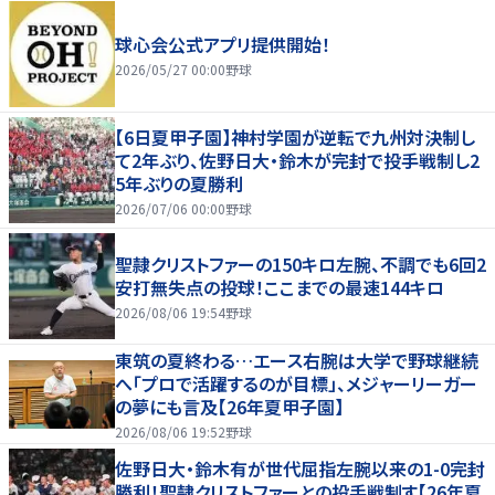
球心会公式アプリ提供開始！
2026/05/27 00:00
野球
【6日夏甲子園】神村学園が逆転で九州対決制し
て2年ぶり、佐野日大・鈴木が完封で投手戦制し2
5年ぶりの夏勝利
2026/07/06 00:00
野球
聖隷クリストファーの150キロ左腕、不調でも6回2
安打無失点の投球！ここまでの最速144キロ
2026/08/06 19:54
野球
東筑の夏終わる…エース右腕は大学で野球継続
へ「プロで活躍するのが目標」、メジャーリーガー
の夢にも言及【26年夏甲子園】
2026/08/06 19:52
野球
佐野日大・鈴木有が世代屈指左腕以来の1-0完封
勝利！聖隷クリストファーとの投手戦制す【26年夏