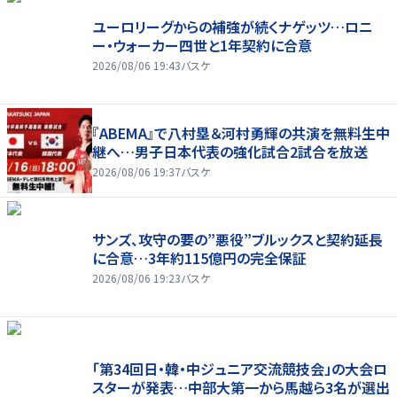
ユーロリーグからの補強が続くナゲッツ…ロニ
ー・ウォーカー四世と1年契約に合意
2026/08/06 19:43
バスケ
『ABEMA』で八村塁＆河村勇輝の共演を無料生中
継へ…男子日本代表の強化試合2試合を放送
2026/08/06 19:37
バスケ
サンズ、攻守の要の”悪役”ブルックスと契約延長
に合意…3年約115億円の完全保証
2026/08/06 19:23
バスケ
「第34回日・韓・中ジュニア交流競技会」の大会ロ
スターが発表…中部大第一から馬越ら3名が選出