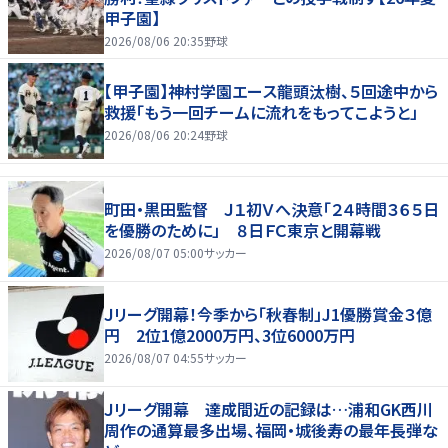
甲子園】
2026/08/06 20:35
野球
【甲子園】神村学園エース龍頭汰樹、５回途中から
救援「もう一回チームに流れをもってこようと」
2026/08/06 20:24
野球
町田・黒田監督 Ｊ１初Ｖへ決意「２４時間３６５日
を優勝のために」 ８日ＦＣ東京と開幕戦
2026/08/07 05:00
サッカー
Ｊリーグ開幕！今季から「秋春制」J1優勝賞金３億
円 2位1億2000万円、3位6000万円
2026/08/07 04:55
サッカー
Ｊリーグ開幕 達成間近の記録は…浦和GK西川
周作の通算最多出場、福岡・城後寿の最年長弾な