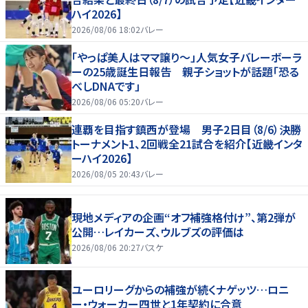
ハイ2026】
2026/08/06 18:02
バレー
「やっぱ美人はママ譲り～」人気女子バレーボーラ
ーの25歳誕生日報告 親子ショットが話題「恐る
べしDNAです」
2026/08/06 05:20
バレー
連覇を目指す鎮西が登場 男子2日目（8/6）決勝
トーナメント1、2回戦全21試合を紹介【近畿インタ
ーハイ2026】
2026/08/05 20:43
バレー
現地メディアの企画“オフ補強格付け”、第2弾が
公開…レイカーズ、ウルブズの評価は
2026/08/06 20:27
バスケ
ユーロリーグからの補強が続くナゲッツ…ロニ
ー・ウォーカー四世と1年契約に合意