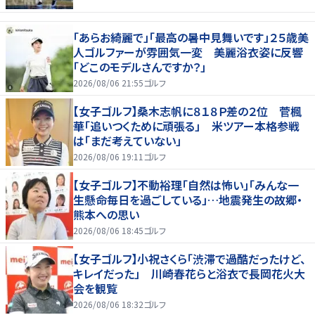
「あらお綺麗で」「最高の暑中見舞いです」２５歳美
人ゴルファーが雰囲気一変 美麗浴衣姿に反響
「どこのモデルさんですか？」
2026/08/06 21:55
ゴルフ
【女子ゴルフ】桑木志帆に８１８Ｐ差の２位 菅楓
華「追いつくために頑張る」 米ツアー本格参戦
は「まだ考えていない」
2026/08/06 19:11
ゴルフ
【女子ゴルフ】不動裕理「自然は怖い」「みんな一
生懸命毎日を過ごしている」…地震発生の故郷・
熊本への思い
2026/08/06 18:45
ゴルフ
【女子ゴルフ】小祝さくら「渋滞で過酷だったけど、
キレイだった」 川崎春花らと浴衣で長岡花火大
会を観覧
2026/08/06 18:32
ゴルフ