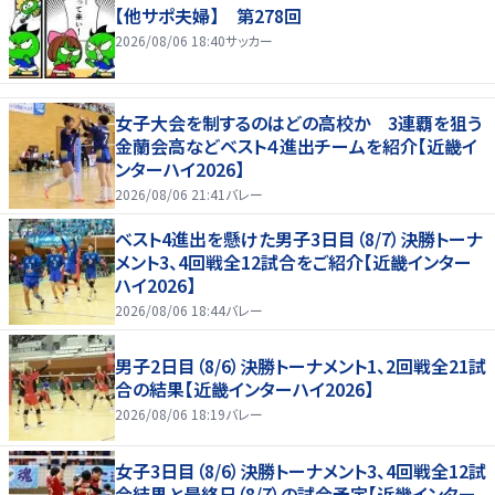
【他サポ夫婦】 第278回
2026/08/06 18:40
サッカー
女子大会を制するのはどの高校か 3連覇を狙う
金蘭会高などベスト４進出チームを紹介【近畿イ
ンターハイ2026】
2026/08/06 21:41
バレー
ベスト4進出を懸けた男子3日目（8/7）決勝トーナ
メント3、4回戦全12試合をご紹介【近畿インター
ハイ2026】
2026/08/06 18:44
バレー
男子2日目（8/6）決勝トーナメント1、2回戦全21試
合の結果【近畿インターハイ2026】
2026/08/06 18:19
バレー
女子3日目（8/6）決勝トーナメント3、4回戦全12試
合結果と最終日（8/7）の試合予定【近畿インター