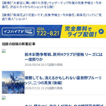
【画像】「大都会に舞い降りた天使」ウェザーマップ所属の気象予報士・今井
春花、渋谷スカイからのショットを公開！
【画像】「紫陽花より可愛いです」気象予報士・今井春花、紫陽花バックに"見
返り美人"ショット！
話題の投稿
の新着記事
鈴木彩艶争奪戦、欧州4クラブが接触 リーズには
一度断りか
2026/08/04 20:37
話題の投稿
優勝しても、消えるかもしれない――富良野ブルーリ
ッジ、二つの真実（後編）
2026/07/21 15:25
話題の投稿
土に、膝をつく。文化人が挑む、北の球団――富良野ブ