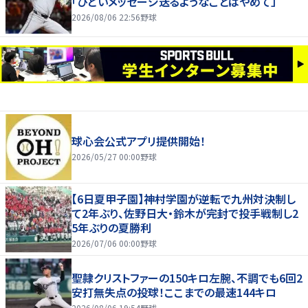
「ひどいメッセージ送るようなことはやめて」
2026/08/06 22:56
野球
球心会公式アプリ提供開始！
2026/05/27 00:00
野球
【6日夏甲子園】神村学園が逆転で九州対決制し
て2年ぶり、佐野日大・鈴木が完封で投手戦制し2
5年ぶりの夏勝利
2026/07/06 00:00
野球
聖隷クリストファーの150キロ左腕、不調でも6回2
安打無失点の投球！ここまでの最速144キロ
2026/08/06 19:54
野球