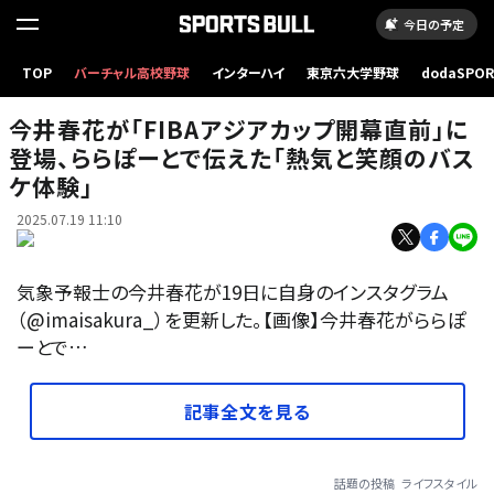
今日の予定
TOP
バーチャル高校野球
インターハイ
東京六大学野球
dodaSPO
（新しいタブ
今井春花が「FIBAアジアカップ開幕直前」に
登場、ららぽーとで伝えた「熱気と笑顔のバス
ケ体験」
2025.07.19 11:10
気象予報士の今井春花が19日に自身のインスタグラム
（@imaisakura_）を更新した。【画像】今井春花がららぽ
ーとで…
記事全文を見る
話題の投稿
ライフスタイル