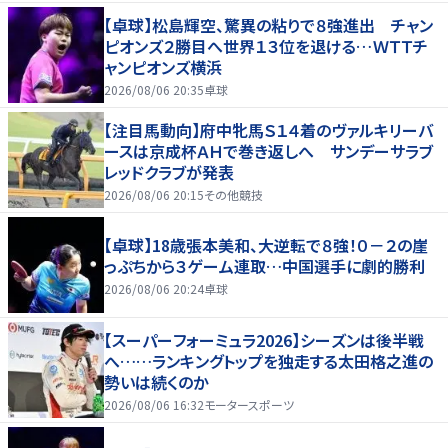
【卓球】松島輝空、驚異の粘りで８強進出 チャン
ピオンズ２勝目へ世界１３位を退ける…ＷＴＴチ
ャンピオンズ横浜
2026/08/06 20:35
卓球
【注目馬動向】府中牝馬Ｓ１４着のヴァルキリーバ
ースは京成杯ＡＨで巻き返しへ サンデーサラブ
レッドクラブが発表
2026/08/06 20:15
その他競技
【卓球】18歳張本美和、大逆転で８強！０－２の崖
っぷちから３ゲーム連取…中国選手に劇的勝利
2026/08/06 20:24
卓球
【スーパーフォーミュラ2026】シーズンは後半戦
へ……ランキングトップを独走する太田格之進の
勢いは続くのか
2026/08/06 16:32
モータースポーツ