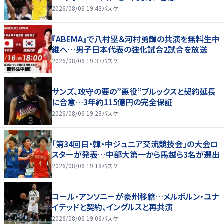
2026/08/06 19:43
バスケ
『ABEMA』で八村塁＆河村勇輝の共演を無料生中
継へ…男子日本代表の強化試合2試合を放送
2026/08/06 19:37
バスケ
サンズ、攻守の要の”悪役”ブルックスと契約延長
に合意…3年約115億円の完全保証
2026/08/06 19:23
バスケ
「第34回日・韓・中ジュニア交流競技会」の大会ロ
スターが発表…中部大第一から馬越ら3名が選出
2026/08/06 19:18
バスケ
コール・アンソニーが豪州移籍…メルボルン・ユナ
イテッドと契約、イングルスと再共演
2026/08/06 19:06
バスケ