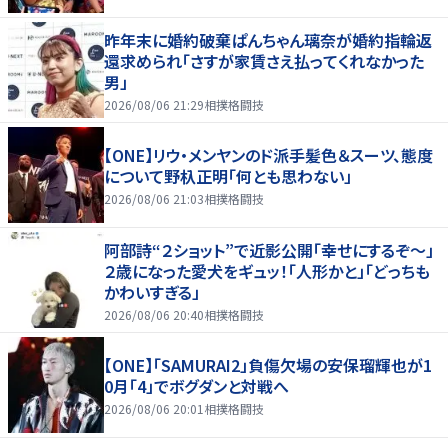
昨年末に婚約破棄ぱんちゃん璃奈が婚約指輪返
還求められ「さすが家賃さえ払ってくれなかった
男」
2026/08/06 21:29
相撲格闘技
【ONE】リウ・メンヤンのド派手髪色＆スーツ、態度
について野杁正明「何とも思わない」
2026/08/06 21:03
相撲格闘技
阿部詩“２ショット”で近影公開「幸せにするぞ〜」
２歳になった愛犬をギュッ！「人形かと」「どっちも
かわいすぎる」
2026/08/06 20:40
相撲格闘技
【ONE】「SAMURAI2」負傷欠場の安保瑠輝也が1
0月「4」でボグダンと対戦へ
2026/08/06 20:01
相撲格闘技