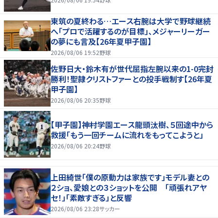
東筑の夏終わる…エース右腕は大学で野球継続
へ「プロで活躍するのが目標」、メジャーリーガー
の夢にも言及【26年夏甲子園】
2026/08/06 19:52
野球
佐野日大・鈴木有が世代屈指左腕以来の1-0完封
勝利！聖隷クリストファーとの投手戦制す【26年夏
甲子園】
2026/08/06 20:35
野球
【甲子園】神村学園エース龍頭汰樹、５回途中から
救援「もう一回チームに流れをもってこようと」
2026/08/06 20:24
野球
上田綺世「僕の原動力は家族です」モデル妻との
２ショ、愛娘との３ショットを公開 「頑張れアヤ
セ！」「素敵すぎる」と反響
2026/08/06 23:28
サッカー