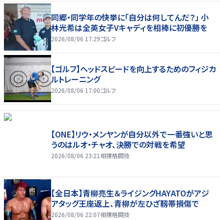
同郷・同学年の快挙に「自分は何してんだ？」 小
林光希は全英女子Vキャディを相棒に初優勝を
2026/08/06 17:29
ゴルフ
【ゴルフ】ヘッドスピードを向上するためのフィジカ
ルトレーニング
2026/08/06 17:00
ゴルフ
【ONE】リウ・メンヤンが自分以外で一番強いと思
うのはルオ・チャオ、決勝での対戦を希望
2026/08/06 23:21
相撲格闘技
【全日本】青柳亮生＆ライジングHAYATOがアジ
アタッグ王座返上、青柳が左ひざ靱帯損傷で
2026/08/06 22:07
相撲格闘技