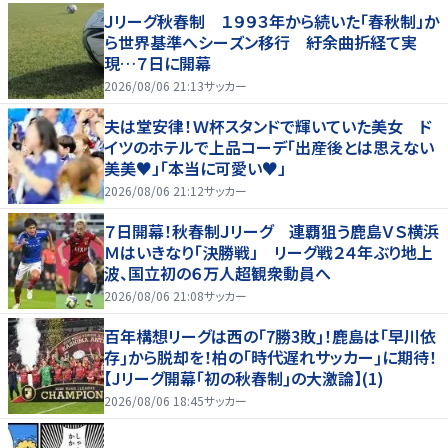
Ｊリーグ秋春制 １９９３年から続いた「春秋制」か
ら世界基準へシーズン移行 紆余曲折経て実
現…７日に開幕
2026/08/06 21:13
サッカー
夫は堂安律！Ｗ杯スタンドで輝いていた美女 ド
イツのホテルで上品コーデ「出産後とは思えない
美美♥」「本当に可愛い♥」
2026/08/06 21:12
サッカー
７日開幕！秋春制Ｊリーグ 連覇狙う鹿島ＶＳ横浜
Ｍはいきなり「決勝戦」 リーグ戦２４年ぶり地上
波、国立初の６万人超観衆動員へ
2026/08/06 21:08
サッカー
百年構想リーグは西の｢7勝3敗｣！鹿島は｢早川依
存｣から脱却を！柏の｢時代遅れサッカー｣に期待！
【Jリーグ開幕｢初の秋春制｣の大激論】(1)
2026/08/06 18:45
サッカー