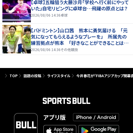
【卓球】五輪狙う大藤沙月「学校へ行く前にやって
いた」自宅リビングに卓球台…飛躍の原点とは？
2026/08/06 14:36
卓球
【バドミントン】山口茜 熊本に勇気届ける 「元
気になってもらえるようなプレーを」 所属先の
練習拠点が熊本 「好きなことができることは当
たり前じゃない」
2026/08/06 14:36
その他競技
TOP
話題の投稿
ライフスタイル
今井春花が「FIBAアジアカップ開幕
アプリ版