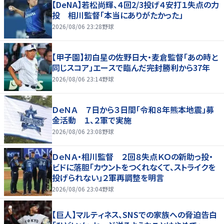
【DeNA】若松尚輝、４回2/3投げ４安打１失点の力
投 相川監督「本当にありがたかった」
2026/08/06 23:28
野球
【甲子園】初白星の佐野日大・麦倉監督「あの時と
同じスコア」エースで臨んだ完封勝利から37年
2026/08/06 23:14
野球
ＤｅＮＡ ７日から３日間「令和８年熊本地震」募
金活動 １、２軍で実施
2026/08/06 23:08
野球
ＤｅＮＡ・相川監督 ２回８失点ＫＯの新助っ投・
ビドに落胆「カウントをつくれなくて、ストライクを
投げられない」２軍再調整を明言
2026/08/06 23:04
野球
【巨人】マルティネス、SNSでの家族への脅迫告白