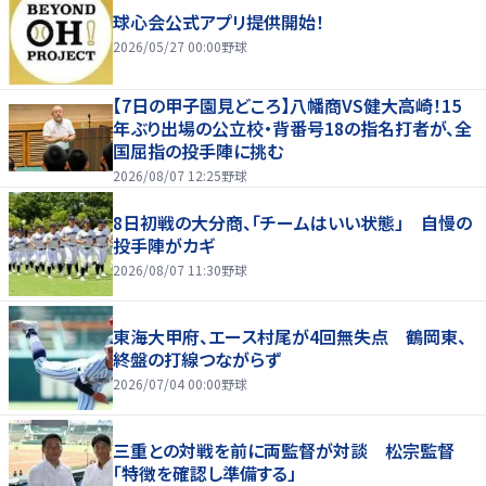
球心会公式アプリ提供開始！
2026/05/27 00:00
野球
【7日の甲子園見どころ】八幡商VS健大高崎！15
年ぶり出場の公立校・背番号18の指名打者が、全
国屈指の投手陣に挑む
2026/08/07 12:25
野球
8日初戦の大分商、「チームはいい状態」 自慢の
投手陣がカギ
2026/08/07 11:30
野球
東海大甲府、エース村尾が4回無失点 鶴岡東、
終盤の打線つながらず
2026/07/04 00:00
野球
三重との対戦を前に両監督が対談 松宗監督
「特徴を確認し準備する」