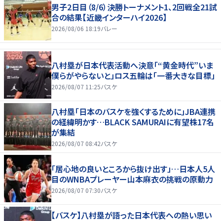
男子2日目（8/6）決勝トーナメント1、2回戦全21試
合の結果【近畿インターハイ2026】
2026/08/06 18:19
バレー
八村塁が日本代表活動へ決意「“黄金時代”いま
僕らがやらないと」ロス五輪は「一番大きな目標」
2026/08/07 11:25
バスケ
八村塁「日本のバスケを強くするために」JBA連携
の経緯明かす…BLACK SAMURAIに有望株17名
が集結
2026/08/07 08:42
バスケ
「居心地の良いところから抜け出す」…日本人5人
目のWNBAプレーヤー山本麻衣の挑戦の原動力
2026/08/07 07:30
バスケ
【バスケ】八村塁が語った日本代表への熱い思い