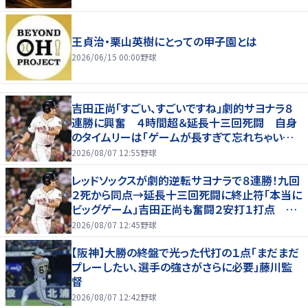
王貞治・栗山英樹にとっての甲子園とは
2026/06/15 00:00
野球
吉田正尚「すごい、すごいですね」劇的サヨナラ８
連勝に興奮 ４時間超＆延長十三回死闘 自身
のタイムリーは「ゲームが長すぎて忘れちゃいまし
た」
2026/08/07 12:55
野球
レッドソックスが劇的逆転サヨナラで８連勝！九回
２死から同点→延長十三回死闘に終止符「本当に
ビッグゲーム」吉田正尚も奮闘２安打１打点 靴
下対決で驚異のスイープ
2026/08/07 12:45
野球
【阪神】大勝の終盤で光った代打の１点「まだまだ
プレーしたい、選手の強さがさらに必要」藤川監
督
2026/08/07 12:42
野球