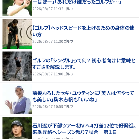
ーばぼー」「あれだけ嫌だったゴルフが…」
2026/08/07 11:32
ゴルフ
【ゴルフ】ヘッドスピードを上げるための身体の使
い方
2026/08/07 11:30
ゴルフ
ゴルフの「シングル」って何？ 初心者向けに意味と
すごさを解説します。
2026/08/07 11:00
ゴルフ
前髪おろしたセキ・ユウティンに「美人は何やって
も美しい」桑木志帆も「いいね」
2026/08/07 10:59
ゴルフ
石川遼が下部ツアー初Ｖへ４打差12位で好発進、
来季昇格へシーズン残り７試合 第１日
2026/08/07 10:54
ゴルフ