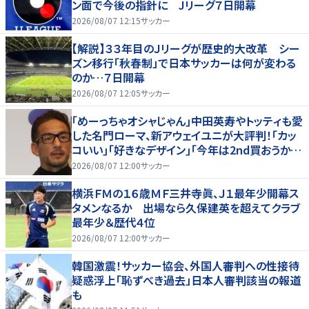
ン面で今後の指針に Jリーグ７日開幕
2026/08/07 12:15
サッカー
【解説】３３年目のＪリーグが歴史的大改革 シー
ズン移行「秋春制」で日本サッカーは何が変わる
のか…７日開幕
2026/08/07 12:05
サッカー
｢めーっちゃオシャじゃん｣中田英寿やトッティも愛
した名門ローマ、新アウェイユニが大評判！｢カッ
コいい｣｢好きなデザイン｣｢今年は2nd買おうか
な｣
2026/08/07 12:00
サッカー
横浜ＦＭの１６歳ＭＦ三井寺眞、Ｊ１最年少開幕ス
タメンなるか 出場なら久保建英を超えてクラブ
最年少＆歴代４位
2026/08/07 12:00
サッカー
韓国激震！サッカー協会、外国人審判への性接待
疑惑浮上「恥ずべき過去」日本人審判該当の報道
も