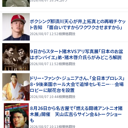
ボクシング那須川天心が井上拓真との再戦チケッ
ト告知 「面白いですからワクワクさせますから」
2026/08/07 12:52
相撲格闘技
９日からスタート猪木VSアリ写真展「日本のお盆
はボンバイエ」弟・猪木啓介氏らがみどころ解説
2026/08/07 11:52
相撲格闘技
ドリー・ファンク・ジュニアさん、「全日本プロレス」
８・９後楽園ホール大会で追悼セレモニー…会場
ロビーに献花台を設置
2026/08/07 10:44
相撲格闘技
８月26日から名古屋で「燃える闘魂アントニオ猪
木展」開催 天山広吉らサイン会＆トークショー
も
2026/08/07 10:13
相撲格闘技