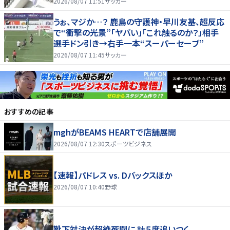
2026/08/07 11:51
サッカー
うぉ、マジか…？ 鹿島の守護神・早川友基、超反応
で“衝撃の光景”「ヤバい」「これ触るのか？」相手
選手ドン引き→右手一本“スーパーセーブ”
2026/08/07 11:45
サッカー
おすすめの記事
mghがBEAMS HEARTで店舗展開
2026/08/07 12:30
スポーツビジネス
【速報】パドレス vs. Dバックスほか
2026/08/07 10:40
野球
靴下対決が超絶死闘に 計５度追いつく