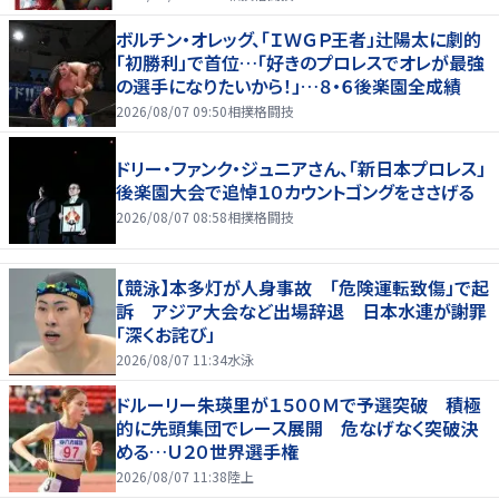
ボルチン・オレッグ、「ＩＷＧＰ王者」辻陽太に劇的
「初勝利」で首位…「好きのプロレスでオレが最強
の選手になりたいから！」…８・６後楽園全成績
2026/08/07 09:50
相撲格闘技
ドリー・ファンク・ジュニアさん、「新日本プロレス」
後楽園大会で追悼１０カウントゴングをささげる
2026/08/07 08:58
相撲格闘技
【競泳】本多灯が人身事故 「危険運転致傷」で起
訴 アジア大会など出場辞退 日本水連が謝罪
「深くお詫び」
2026/08/07 11:34
水泳
ドルーリー朱瑛里が１５００Ｍで予選突破 積極
的に先頭集団でレース展開 危なげなく突破決
める…Ｕ２０世界選手権
2026/08/07 11:38
陸上