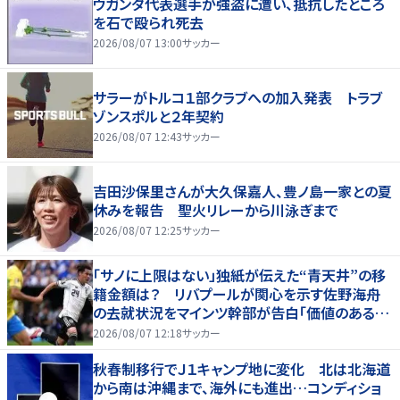
ウガンダ代表選手が強盗に遭い、抵抗したところ
を石で殴られ死去
2026/08/07 13:00
サッカー
サラーがトルコ１部クラブへの加入発表 トラブ
ゾンスポルと２年契約
2026/08/07 12:43
サッカー
吉田沙保里さんが大久保嘉人、豊ノ島一家との夏
休みを報告 聖火リレーから川泳ぎまで
2026/08/07 12:25
サッカー
「サノに上限はない」独紙が伝えた“青天井”の移
籍金額は？ リバプールが関心を示す佐野海舟
の去就状況をマインツ幹部が告白「価値のあるも
のになる」
2026/08/07 12:18
サッカー
秋春制移行でＪ１キャンプ地に変化 北は北海道
から南は沖縄まで、海外にも進出…コンディショ