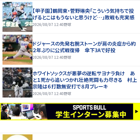
【甲子園】鶴岡東・菅野琳央「こういう気持ちで投
げるとこはもうないと思うけど…」敗戦も充実感
2026/08/07 12:40
野球
ドジャースの先発右腕ストーンが肩の炎症から約
２年ぶりに公式戦復帰 傘下3Aで好投
2026/08/07 12:40
野球
ホワイトソックスが悪夢の逆転サヨナラ負け あ
と１死から追いつかれ壮絶死闘も力尽きる 村上
宗隆は６打数無安打で８月ブレーキ
2026/08/07 12:40
野球