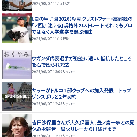
2026/08/07 11:15
野球
【夏の甲子園2026】聖隷クリストファー・高部陸の
「２回加速する」規格外のストレート それでもプロ
ではなく大学進学を選ぶ理由
2026/08/07 11:10
野球
ウガンダ代表選手が強盗に遭い、抵抗したところ
を石で殴られ死去
2026/08/07 13:00
サッカー
サラーがトルコ１部クラブへの加入発表 トラブ
ゾンスポルと２年契約
2026/08/07 12:43
サッカー
吉田沙保里さんが大久保嘉人、豊ノ島一家との夏
休みを報告 聖火リレーから川泳ぎまで
2026/08/07 12:25
サッカー