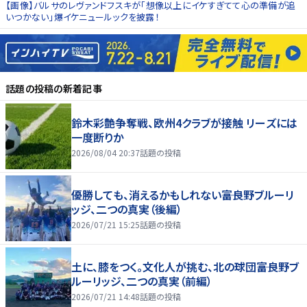
【画像】バルサのレヴァンドフスキが「想像以上にイケすぎてて心の準備が追
いつかない」爆イケニュールックを披露！
話題の投稿
の新着記事
鈴木彩艶争奪戦、欧州4クラブが接触 リーズには
一度断りか
2026/08/04 20:37
話題の投稿
優勝しても、消えるかもしれない――富良野ブルーリ
ッジ、二つの真実（後編）
2026/07/21 15:25
話題の投稿
土に、膝をつく。文化人が挑む、北の球団――富良野ブ
ルーリッジ、二つの真実（前編）
2026/07/21 14:48
話題の投稿