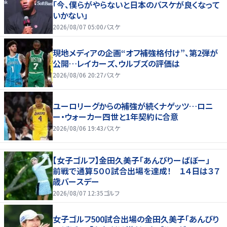
「今、僕らがやらないと日本のバスケが良くなって
いかない」
2026/08/07 05:00
バスケ
現地メディアの企画“オフ補強格付け”、第2弾が
公開…レイカーズ、ウルブズの評価は
2026/08/06 20:27
バスケ
ユーロリーグからの補強が続くナゲッツ…ロニ
ー・ウォーカー四世と1年契約に合意
2026/08/06 19:43
バスケ
【女子ゴルフ】金田久美子「あんびりーばぼー」
前戦で通算５００試合出場を達成！ １４日は３７
歳バースデー
2026/08/07 12:35
ゴルフ
女子ゴルフ500試合出場の金田久美子「あんびり