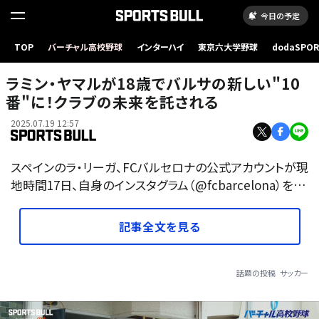
今日の予定
TOP
バーチャル高校野球
インターハイ
東京六大学野球
dodaSPO
（新しいタブ
ラミン・ヤマルが18歳でバルサの新しい"10
番"に！クラブの未来を託される
2025.07.19 12:57
スペインのラ・リーガ、FCバルセロナの公式アカウントが現
地時間17日、自身のインスタグラム（@fcbarcelona）を…
記事全文を見る
話題の投稿
サッカー