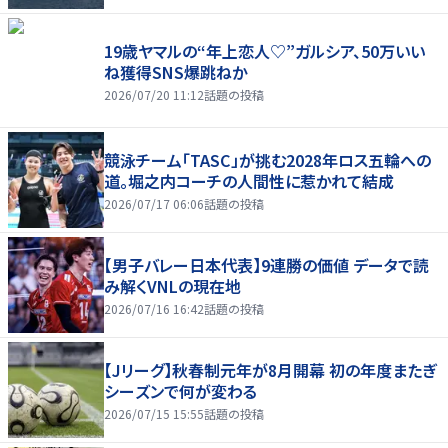
19歳ヤマルの“年上恋人♡”ガルシア、50万いい
ね獲得SNS爆跳ねか
2026/07/20 11:12
話題の投稿
競泳チーム「TASC」が挑む2028年ロス五輪への
道。堀之内コーチの人間性に惹かれて結成
2026/07/17 06:06
話題の投稿
【男子バレー日本代表】9連勝の価値 データで読
み解くVNLの現在地
2026/07/16 16:42
話題の投稿
【Jリーグ】秋春制元年が8月開幕 初の年度またぎ
シーズンで何が変わる
2026/07/15 15:55
話題の投稿