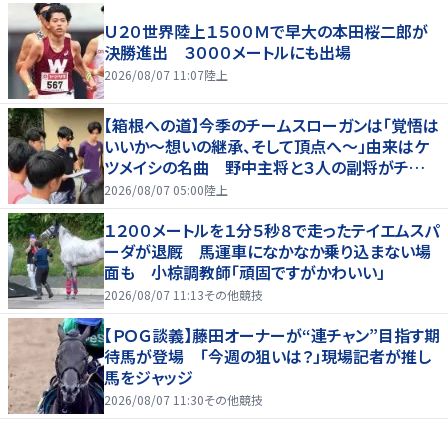
Ｕ２０世界陸上１５００Ｍで早大の本田桜二郎が
決勝進出 ３０００メートルにも出場
2026/08/07 11:07
陸上
【箱根への道】今季のチームスローガンは「覚悟は
いいか～想いの継承、そして頂点へ～」由来はケ
ツメイシの名曲 野中主将と３人の副将がチーム
を引っ張る…夏合宿特集第１弾、国学院大
2026/08/07 05:00
陸上
１２００メートルを１分５秒８で走ったテイエムスパ
ーダが退厩 馬運車になかなか乗り込まない場
面も 小椋調教師「頑固ですがかわいい」
2026/08/07 11:13
その他競技
【ＰＯＧ談義】藤田オーナーが“連チャン”目指す期
待馬が登場 「今週の狙いは？」現場記者が推し
馬をジャッジ
2026/08/07 11:30
その他競技