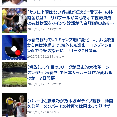
「サノに上限はない」独紙が伝えた“青天井”の移
籍金額は？ リバプールが関心を示す佐野海舟
の去就状況をマインツ幹部が告白「価値のあるも
のになる」
2026/08/07 12:18
サッカー
秋春制移行でＪ１キャンプ地に変化 北は北海道
から南は沖縄まで、海外にも進出…コンディショ
ン面で今後の指針に Jリーグ７日開幕
2026/08/07 12:15
サッカー
【解説】３３年目のＪリーグが歴史的大改革 シー
ズン移行「秋春制」で日本サッカーは何が変わる
のか…７日開幕
2026/08/07 12:05
サッカー
【バレー】佐藤淑乃が乃木坂46ライブ観戦 動画
を公開 メンバーとの対面では固まって話せず
2026/08/07 10:46
バレー