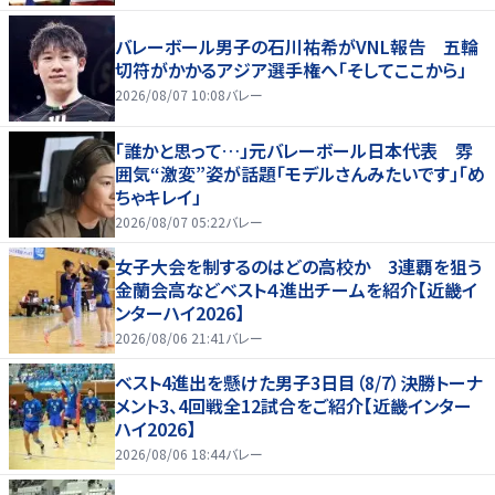
バレーボール男子の石川祐希がVNL報告 五輪
切符がかかるアジア選手権へ「そしてここから」
2026/08/07 10:08
バレー
「誰かと思って…」元バレーボール日本代表 雰
囲気“激変”姿が話題「モデルさんみたいです」「め
ちゃキレイ」
2026/08/07 05:22
バレー
女子大会を制するのはどの高校か 3連覇を狙う
金蘭会高などベスト４進出チームを紹介【近畿イ
ンターハイ2026】
2026/08/06 21:41
バレー
ベスト4進出を懸けた男子3日目（8/7）決勝トーナ
メント3、4回戦全12試合をご紹介【近畿インター
ハイ2026】
2026/08/06 18:44
バレー