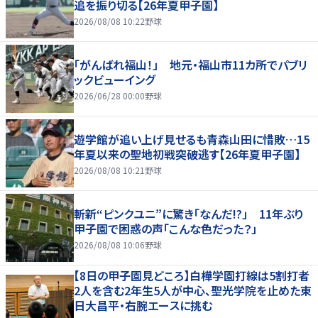
追を振り切る【26年夏甲子園】
2026/08/08 10:22
野球
「がんばれ福山！」 地元・福山市11カ所でパブリ
ックビューイング
2026/06/28 00:00
野球
遊学館が追い上げ見せるも青森山田に惜敗…15
年夏以来の聖地初戦突破逃す【26年夏甲子園】
2026/08/08 10:21
野球
斬新“ピンクユニ”に驚き「なんだ!?」 11年ぶり
甲子園で困惑の声「こんな色だった？」
2026/08/08 10:06
野球
【8日の甲子園見どころ】白樺学園打線は5割打者
2人を含む2年生5人が中心、聖光学院を止めた東
日大昌平・右腕エースに挑む