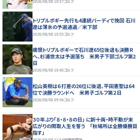
2026/08/08 10:57
ゴルフ
トリプルボギー先行も4連続バーディで挽回 石川
遼は薄氷の予選通過／米下部
2026/08/08 10:55
ゴルフ
痛恨トリプルボギーで石川遼65位後退も決勝Ｒ
へ、杉浦悠太は予選落ち 米男子下部ゴルフ第2
日
2026/08/08 10:45
ゴルフ
松山英樹は６打差の26位に後退、平田憲聖は64
位で決勝ラウンドへ 米男子ゴルフ第２日
2026/08/08 09:56
ゴルフ
３０年ぶり「８・８・８の日」 に新十両・時不動が末
広がりの関取人生を誓う 「秋場所は全勝優勝目
指す」
2026/08/08 11:54
相撲格闘技