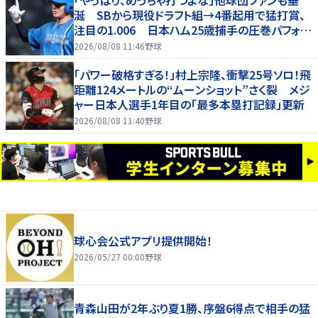
涎 SBから現役ドラフト組→4番起用で猛打賞、
注目の1.006 日本ハム25歳捕手の圧巻パフォが
話題「しかし、どこで使うかだな」
2026/08/08 11:46
野球
「パワー破格すぎる！」村上宗隆、衝撃25号ソロ！飛
距離124メートルの“ムーンショット”さく裂 メジ
ャー日本人選手1年目の「最多本塁打記録」更新
2026/08/08 11:40
野球
球心会公式アプリ提供開始！
2026/05/27 00:00
野球
青森山田が2年ぶり夏1勝、序盤6得点で相手の猛