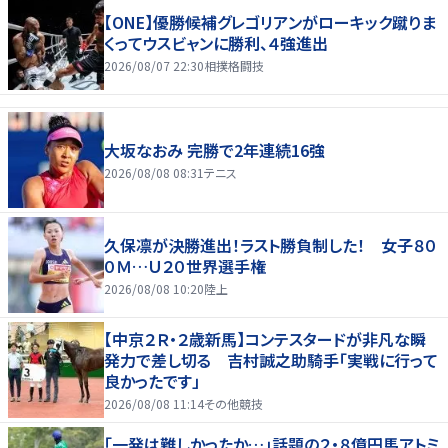
【ONE】優勝候補グレゴリアンがローキック蹴りま
くってウスビャンに勝利、４強進出
2026/08/07 22:30
相撲格闘技
大坂なおみ 完勝で2年連続16強
2026/08/08 08:31
テニス
久保凛が決勝進出！ラスト勝負制した！ 女子８０
０Ｍ…Ｕ２０世界選手権
2026/08/08 10:20
陸上
【中京２Ｒ・２歳新馬】コンテスタードが非凡な瞬
発力で差し切る 吉村誠之助騎手「実戦に行って
良かったです」
2026/08/08 11:14
その他競技
「一発は難しかったか…」話題の２・８億円馬アトミ