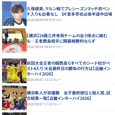
久保建英、ケルン戦でプレシーズンマッチ初ベン
チ入りも出番なし DF喜多壱也は後半途中出場
2026/08/08 09:55
サッカー
【横浜】16歳三井寺眞チームの全３得点に絡む
も…王者鹿島相手に開幕戦勝利ならず
2026/08/08 08:01
サッカー
前回大会王者の鎮西高らすべてのシード校がベ
スト4入り 大会最終日の勝負の行方は【近畿イン
ターハイ2026】
2026/08/07 22:22
バレー
横浜隼人が初優勝 女子最終順位と個人賞、試
合結果一覧【近畿インターハイ2026】
2026/08/07 17:23
バレー