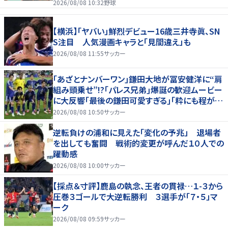
2026/08/08 10:32
野球
【横浜】「ヤバい」鮮烈デビュー16歳三井寺眞、SN
S注目 人気漫画キャラと「見間違え」も
2026/08/08 11:55
サッカー
｢あざとナンバーワン｣鎌田大地が冨安健洋に“肩
組み頭乗せ”!?｢パレス兄弟｣爆誕の歓迎ムービー
に大反響｢最後の鎌田可愛すぎる｣｢粋にも程があ
る！」
2026/08/08 10:50
サッカー
逆転負けの浦和に見えた「変化の予兆」 退場者
を出しても奮闘 戦術的変更が呼んだ１０人での
躍動感
2026/08/08 10:00
サッカー
【採点＆寸評】鹿島の執念、王者の貫禄…１-３から
圧巻３ゴールで大逆転勝利 ３選手が「７・５」マ
ーク
2026/08/08 09:59
サッカー