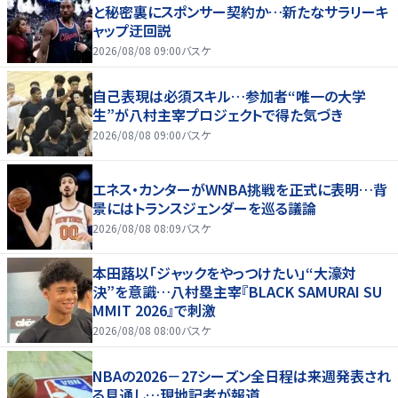
と秘密裏にスポンサー契約か‬…新たなサラリーキ
ャップ迂回説
2026/08/08 09:00
バスケ
自己表現は必須スキル…参加者“唯一の大学
生”が八村主宰プロジェクトで得た気づき
2026/08/08 09:00
バスケ
エネス・カンターがWNBA挑戦を正式に表明…背
景にはトランスジェンダーを巡る議論
2026/08/08 08:09
バスケ
本田蕗以「ジャックをやっつけたい」“大濠対
決”を意識…八村塁主宰『BLACK SAMURAI SU
MMIT 2026』で刺激
2026/08/08 08:00
バスケ
NBAの2026－27シーズン全日程は来週発表され
る見通し…現地記者が報道