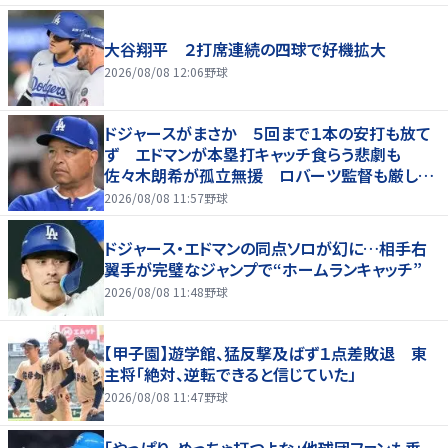
大谷翔平 ２打席連続の四球で好機拡大
2026/08/08 12:06
野球
ドジャースがまさか ５回まで１本の安打も放て
ず エドマンが本塁打キャッチ食らう悲劇も
佐々木朗希が孤立無援 ロバーツ監督も厳しい
表情
2026/08/08 11:57
野球
ドジャース・エドマンの同点ソロが幻に…相手右
翼手が完璧なジャンプで“ホームランキャッチ”
2026/08/08 11:48
野球
【甲子園】遊学館、猛反撃及ばず１点差敗退 東
主将「絶対、逆転できると信じていた」
2026/08/08 11:47
野球
「やっぱり、めっちゃ打つよな」他球団ファンも垂