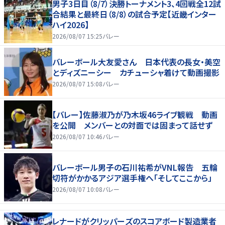
男子3日目（8/7）決勝トーナメント3、4回戦全12試
合結果と最終日（8/8）の試合予定【近畿インター
ハイ2026】
2026/08/07 15:25
バレー
バレーボール大友愛さん 日本代表の長女・美空
とディズニーシー カチューシャ着けて動画撮影
2026/08/07 15:08
バレー
【バレー】佐藤淑乃が乃木坂46ライブ観戦 動画
を公開 メンバーとの対面では固まって話せず
2026/08/07 10:46
バレー
バレーボール男子の石川祐希がVNL報告 五輪
切符がかかるアジア選手権へ「そしてここから」
2026/08/07 10:08
バレー
レナードがクリッパーズのスコアボード製造業者