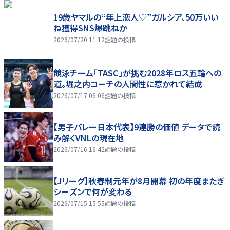
19歳ヤマルの“年上恋人♡”ガルシア、50万いい
ね獲得SNS爆跳ねか
2026/07/20 11:12
話題の投稿
競泳チーム「TASC」が挑む2028年ロス五輪への
道。堀之内コーチの人間性に惹かれて結成
2026/07/17 06:06
話題の投稿
【男子バレー日本代表】9連勝の価値 データで読
み解くVNLの現在地
2026/07/16 16:42
話題の投稿
【Jリーグ】秋春制元年が8月開幕 初の年度またぎ
シーズンで何が変わる
2026/07/15 15:55
話題の投稿