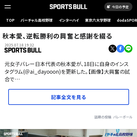
今日の予定
TOP
バーチャル高校野球
インターハイ
東京六大学野球
dodaSPO
（新しいタブ
秋本愛、逆転勝利の興奮と感謝を綴る
2025.07.18 19:32
元女子バレー日本代表の秋本愛が、18日に自身のインス
タグラム(＠ai_dayooon)を更新した。【画像】大興奮の試
合で…
記事全文を見る
話題の投稿
バレーボール