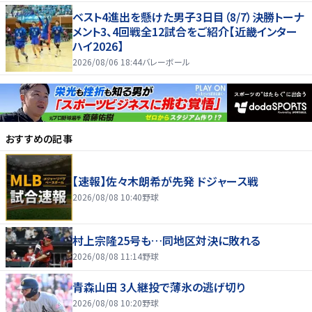
ベスト4進出を懸けた男子3日目（8/7）決勝トーナ
メント3、4回戦全12試合をご紹介【近畿インター
ハイ2026】
2026/08/06 18:44
バレーボール
おすすめの記事
【速報】佐々木朗希が先発 ドジャース戦
2026/08/08 10:40
野球
村上宗隆25号も…同地区対決に敗れる
2026/08/08 11:14
野球
青森山田 3人継投で薄氷の逃げ切り
2026/08/08 10:20
野球