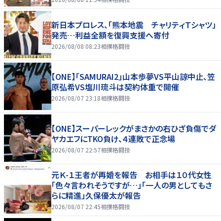
新日本プロレス、「熊本地震 チャリティＴシャツ」
発売…利益全額を復興支援へ寄付
2026/08/08 08:23
相撲格闘技
【ONE】「SAMURAI2」山本歩夢VS平山諒中止、笠
原弘希VS塩川琉斗は契約体重で開催
2026/08/07 23:18
相撲格闘技
【ONE】スーパーレックがまさかの右ひざ負傷でダ
ヤカエフにTKO負け、４連敗で正念場
2026/08/07 22:57
相撲格闘技
元Ｋ-１王者が再婚を報告 お相手は１０代女性
「色々言われそうですが…」「一人の男としてもさ
らに精進」久保優太が報告
2026/08/07 22:45
相撲格闘技