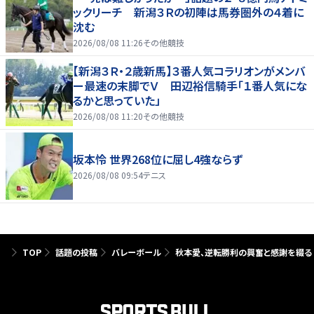
ックリーチ 新潟３Ｒの初陣は馬券圏外の４着に
沈む
2026/08/08 11:26
その他競技
【新潟３Ｒ・２歳新馬】３番人気コラリオンがメンバ
ー最速の末脚でＶ 田辺裕信騎手「１番人気にな
るかと思っていた」
2026/08/08 11:20
その他競技
坂本怜 世界268位に屈し4強ならず
2026/08/08 09:54
テニス
TOP
話題の投稿
バレーボール
秋本愛、逆転勝利の興奮と感謝を綴る