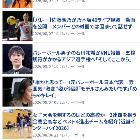
2026/08/07 15:08
バレーボール
【バレー】佐藤淑乃が乃木坂46ライブ観戦 動画
を公開 メンバーとの対面では固まって話せず
2026/08/07 10:46
バレーボール
バレーボール男子の石川祐希がVNL報告 五輪
切符がかかるアジア選手権へ「そしてここから」
2026/08/07 10:08
バレーボール
「誰かと思って…」元バレーボール日本代表 雰
囲気“激変”姿が話題「モデルさんみたいです」「め
ちゃキレイ」
2026/08/07 05:22
バレーボール
女子大会を制するのはどの高校か 3連覇を狙う
金蘭会高などベスト４進出チームを紹介【近畿イ
ンターハイ2026】
2026/08/06 21:41
バレーボール