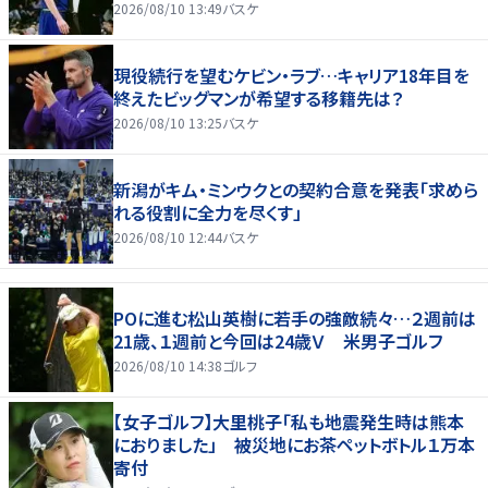
2026/08/10 13:49
バスケ
現役続行を望むケビン・ラブ…キャリア18年目を
終えたビッグマンが希望する移籍先は？
2026/08/10 13:25
バスケ
新潟がキム・ミンウクとの契約合意を発表「求めら
れる役割に全力を尽くす」
2026/08/10 12:44
バスケ
POに進む松山英樹に若手の強敵続々…２週前は
21歳、１週前と今回は24歳Ｖ 米男子ゴルフ
2026/08/10 14:38
ゴルフ
【女子ゴルフ】大里桃子「私も地震発生時は熊本
におりました」 被災地にお茶ペットボトル１万本
寄付