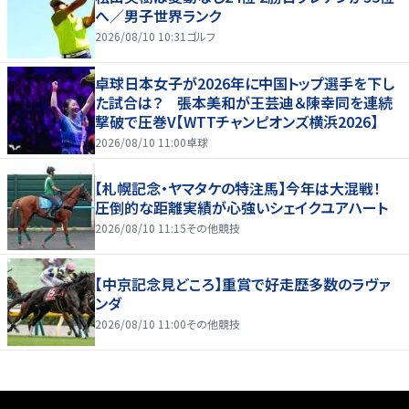
へ／男子世界ランク
2026/08/10 10:31
ゴルフ
卓球日本女子が2026年に中国トップ選手を下し
た試合は？ 張本美和が王芸迪＆陳幸同を連続
撃破で圧巻V【WTTチャンピオンズ横浜2026】
2026/08/10 11:00
卓球
【札幌記念・ヤマタケの特注馬】今年は大混戦！
圧倒的な距離実績が心強いシェイクユアハート
2026/08/10 11:15
その他競技
【中京記念見どころ】重賞で好走歴多数のラヴァ
ンダ
2026/08/10 11:00
その他競技