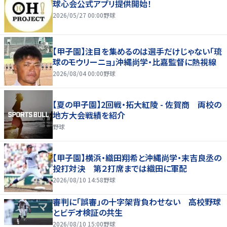
球心会公式アプリ提供開始！
2026/05/27 00:00
野球
【甲子園】注目を集めるのは選手だけじゃない「琉
球のモウリーニョ」沖縄尚学・比嘉監督に熱視線
2026/08/04 00:00
野球
【夏の甲子園】2回戦・拓大紅陵 - 佐賀商 両校の
地方大会戦績を紹介
野球
【甲子園】横浜・織田翔希と沖縄尚学・末吉良丞の
投打対決 第２打席までは織田に軍配
2026/08/10 14:58
野球
審判に「誤審」の十字架背負わせない 高校野球
とビデオ検証の共生
2026/08/10 15:00
野球