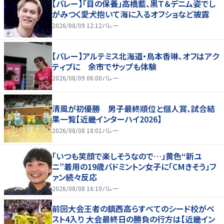
【バレー】「目の保養」高橋藍、黒Ｔ＆デニム姿でし
がみつく愛犬抱いて海に入るオフショなど披露
2026/08/09 12:12
バレー
【バレー】アルテミス北海道・鳥本香琳、オフはアク
ティブに 余市でサップも体験
2026/08/09 06:00
バレー
清風が初優勝 男子最終順位と個人賞、試合結
果一覧【近畿インターハイ2026】
2026/08/08 18:01
バレー
「いつも笑顔で楽しそうなので…」黄色“新ユ
ニ”着用の19歳バドミントン女子に「CMきそう」フ
ァン続々反応
2026/08/08 16:10
バレー
前回大会王者の鎮西高らすべてのシード校がベ
スト4入り 大会最終日の勝負の行方は【近畿イン