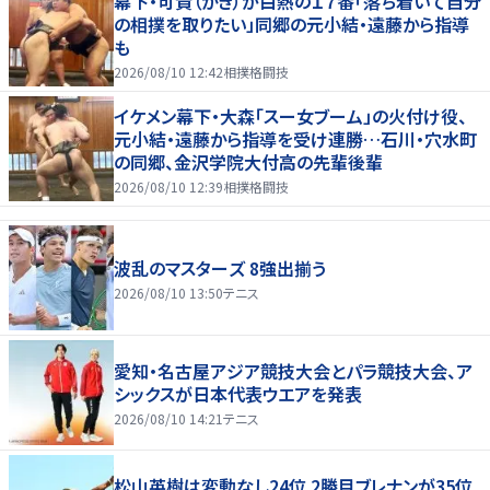
幕下・可貴（かき）が白熱の１７番「落ち着いて自分
の相撲を取りたい」同郷の元小結・遠藤から指導
も
2026/08/10 12:42
相撲格闘技
イケメン幕下・大森「スー女ブーム」の火付け役、
元小結・遠藤から指導を受け連勝…石川・穴水町
の同郷、金沢学院大付高の先輩後輩
2026/08/10 12:39
相撲格闘技
波乱のマスターズ 8強出揃う
2026/08/10 13:50
テニス
愛知・名古屋アジア競技大会とパラ競技大会、ア
シックスが日本代表ウエアを発表
2026/08/10 14:21
テニス
松山英樹は変動なし24位 2勝目ブレナンが35位