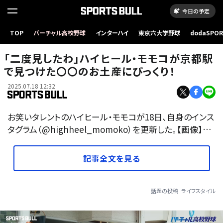
今日の予定
TOP
バーチャル高校野球
インターハイ
東京六大学野球
dodaSPO
（新しいタブ
「二度見したわ」ハイヒール・モモコが京都駅
で見つけた〇〇のお土産にびっくり！
2025.07.18 12:32
お笑いタレントのハイヒール・モモコが18日、自身のインス
タグラム（@highheel_momoko）を更新した。【画像】…
記事全文を見る
話題の投稿
ライフスタイル