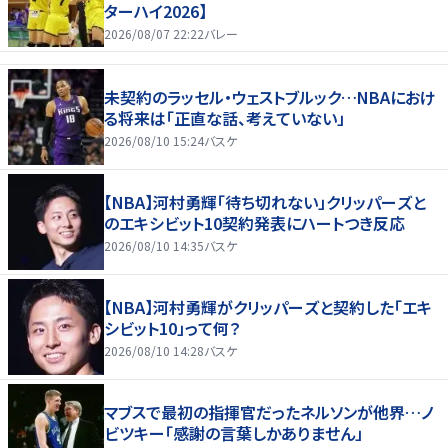
ターハイ2026】
2026/08/07 22:22
バレー
未契約のラッセル・ウェストブルック…NBAにおけ
る将来は「正直な話、考えていない」
2026/08/10 15:24
バスケ
【NBA】河村勇輝「待ち切れない」クリッパーズと
のエキシビット10契約発表にハートつき反応
2026/08/10 14:35
バスケ
【NBA】河村勇輝がクリッパーズと契約した「エキ
シビット10」って何？
2026/08/10 14:28
バスケ
マブスで最初の指揮官だったネルソンが他界…ノ
ビツキー「感謝の言葉しかありません」