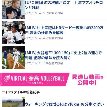
【UFC】朝倉海の次戦が決定 上海でアオリチロ
ンと対戦
2026/07/14 15:19
話題の投稿
【MLB】村上宗隆はHRダービー敗退も約2400万
円 賞金の仕組みを解説
2026/07/14 14:52
話題の投稿
【MLB】大谷翔平「300-150」に史上2位の速さで
到達 記録の意味を読み解く
2026/07/10 17:26
話題の投稿
ライフスタイル
の新着記事
ウォーキングで痩せるには？何km・何分歩けばい