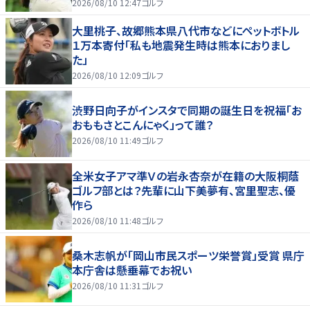
2026/08/10 12:47
ゴルフ
大里桃子、故郷熊本県八代市などにペットボトル
１万本寄付「私も地震発生時は熊本におりまし
た」
2026/08/10 12:09
ゴルフ
渋野日向子がインスタで同期の誕生日を祝福「お
おももさとこんにゃく」って誰？
2026/08/10 11:49
ゴルフ
全米女子アマ準Ｖの岩永杏奈が在籍の大阪桐蔭
ゴルフ部とは？先輩に山下美夢有、宮里聖志、優
作ら
2026/08/10 11:48
ゴルフ
桑木志帆が「岡山市民スポーツ栄誉賞」受賞 県庁
本庁舎は懸垂幕でお祝い
2026/08/10 11:31
ゴルフ