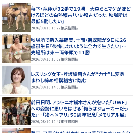
幕下・竜翔が３２番で１９勝 大森らとマゲがほど
けるほどの白熱稽古「いい稽古だった。秋場所は
最低５勝したい」
2026/08/10 15:22
相撲格闘技
秋場所で新入幕確実、十両・朝翠龍が９日に２６
歳誕生日「後悔しないように全力で生きたい」…
先場所は東十両筆頭で１１勝
2026/08/10 15:07
相撲格闘技
レスリング女王・登坂絵莉さんが“力士”に変身
まわし締め相撲稽古に臨む
2026/08/10 14:08
相撲格闘技
前田日明、アントニオ猪木さんが抱いた「ＵＷＦ」
への姿勢に思いをはせる「俺らはジョーカーだっ
た」…「猪木×アリ」５０周年記念「メモリアル展」
2026/08/10 12:47
相撲格闘技