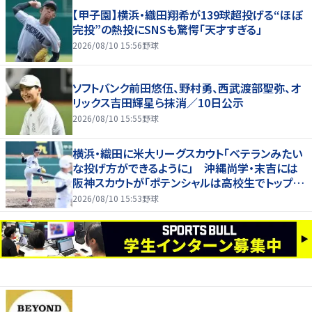
【甲子園】横浜・織田翔希が139球超投げる“ほぼ
完投”の熱投にSNSも驚愕「天才すぎる」
2026/08/10 15:56
野球
ソフトバンク前田悠伍、野村勇、西武渡部聖弥、オ
リックス吉田輝星ら抹消／10日公示
2026/08/10 15:55
野球
横浜・織田に米大リーグスカウト「ベテランみたい
な投げ方ができるように」 沖縄尚学・末吉には
阪神スカウトが「ポテンシャルは高校生でトップク
ラス」
2026/08/10 15:53
野球