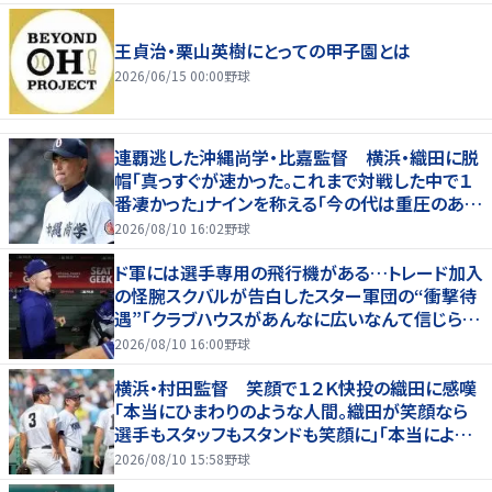
王貞治・栗山英樹にとっての甲子園とは
2026/06/15 00:00
野球
連覇逃した沖縄尚学・比嘉監督 横浜・織田に脱
帽「真っすぐが速かった。これまで対戦した中で１
番凄かった」ナインを称える「今の代は重圧のある
中でよく甲子園に帰ってきた」
2026/08/10 16:02
野球
ド軍には選手専用の飛行機がある…トレード加入
の怪腕スクバルが告白したスター軍団の“衝撃待
遇”「クラブハウスがあんなに広いなんて信じられ
ない」
2026/08/10 16:00
野球
横浜・村田監督 笑顔で１２Ｋ快投の織田に感嘆
「本当にひまわりのような人間。織田が笑顔なら
選手もスタッフもスタンドも笑顔に」「本当によく
投げてくれた」
2026/08/10 15:58
野球