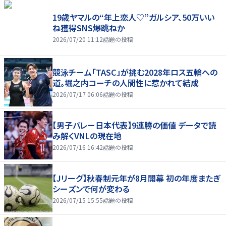
19歳ヤマルの“年上恋人♡”ガルシア、50万いい
ね獲得SNS爆跳ねか
2026/07/20 11:12
話題の投稿
競泳チーム「TASC」が挑む2028年ロス五輪への
道。堀之内コーチの人間性に惹かれて結成
2026/07/17 06:06
話題の投稿
【男子バレー日本代表】9連勝の価値 データで読
み解くVNLの現在地
2026/07/16 16:42
話題の投稿
【Jリーグ】秋春制元年が8月開幕 初の年度またぎ
シーズンで何が変わる
2026/07/15 15:55
話題の投稿