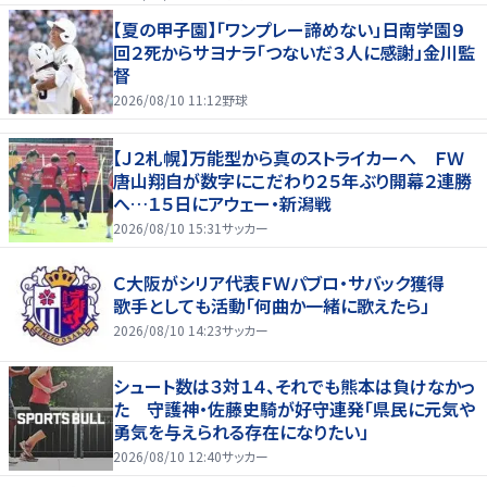
【夏の甲子園】「ワンプレー諦めない」日南学園９
回２死からサヨナラ「つないだ３人に感謝」金川監
督
2026/08/10 11:12
野球
【Ｊ２札幌】万能型から真のストライカーへ ＦＷ
唐山翔自が数字にこだわり２５年ぶり開幕２連勝
へ…１５日にアウェー・新潟戦
2026/08/10 15:31
サッカー
Ｃ大阪がシリア代表ＦＷパブロ・サバック獲得
歌手としても活動「何曲か一緒に歌えたら」
2026/08/10 14:23
サッカー
シュート数は３対１４、それでも熊本は負けなかっ
た 守護神・佐藤史騎が好守連発「県民に元気や
勇気を与えられる存在になりたい」
2026/08/10 12:40
サッカー