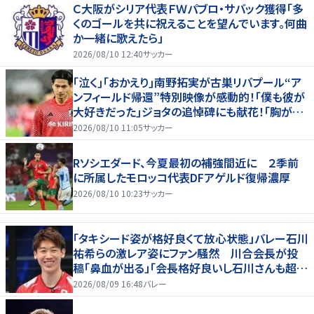
Ｃ大阪がシリア代表ＦＷパブロ・サバック獲得「多
くのゴールを共に祝えることを望んでいます。何曲
か一緒に歌えたら」
2026/08/10 12:40
サッカー
｢泣く｣｢おかえり｣南野拓実が古巣リバプール“ア
ンフィールド帰還”特別映像が感動的！｢僕も彼が
大好きだった｣ジョタの追悼碑にも献花！｢胸が熱
くなります…｣
2026/08/10 11:05
サッカー
Rソシエダード、今夏最初の補強間近に ２季前
に所属したモロッコ代表DFアゲルド復帰濃厚
2026/08/10 10:23
サッカー
「タキシード姿が格好良くて放心状態」バレー石川
祐希らの激レア姿にファン騒然 川合会長が投
稿「鼻血が出る」「会長格好良いし石川さんも超格
好いい」
2026/08/09 16:48
バレー