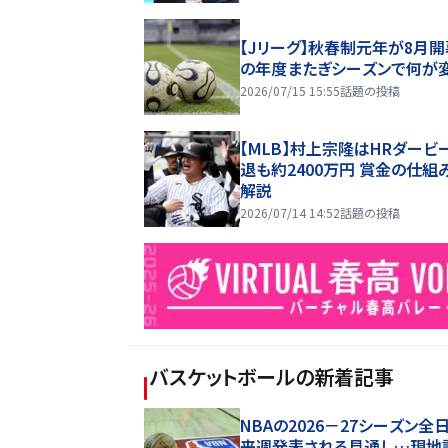
【Jリーグ】秋春制元年が8月開
の年度またぎシーズンで何が
2026/07/15 15:55
話題の投稿
【MLB】村上宗隆はHRダービ
退も約2400万円 賞金の仕組
解説
2026/07/14 14:52
話題の投稿
バスケットボール
の新着記事
NBAの2026－27シーズン全
来週発表される見通し…現地