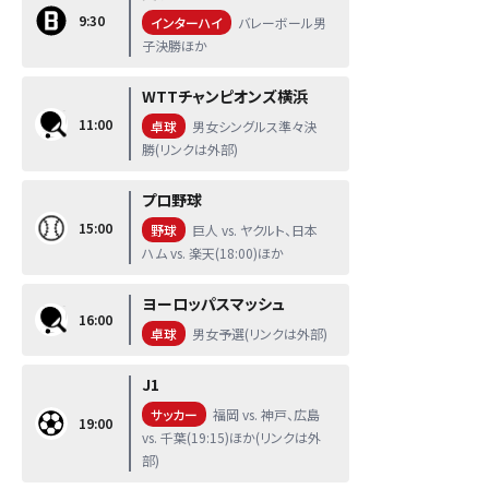
9:30
インターハイ
バレーボール男
子決勝ほか
WTTチャンピオンズ横浜
11:00
卓球
男女シングルス準々決
勝(リンクは外部)
プロ野球
15:00
野球
巨人 vs. ヤクルト、日本
ハム vs. 楽天(18:00)ほか
ヨーロッパスマッシュ
16:00
卓球
男女予選(リンクは外部)
J1
サッカー
福岡 vs. 神戸、広島
19:00
vs. 千葉(19:15)ほか(リンクは外
部)