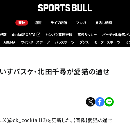
競技
速報
ライブ配信
マンガ
見逃し動画
野球
dodaSPORTS
センバツ高校野球
高校サッカー
バーチャル春高バ
（新しいタブで開く）
ABEMA
ウインタースポーツ
パラスポーツ
ダンス
モータースポーツ
そ
︎」車いすバスケ・北田千尋が愛猫の通せ
@ck_cocktail13)を更新した。【画像】愛猫の通せ