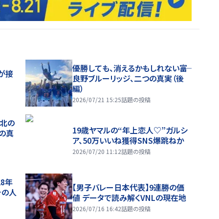
優勝しても、消えるかもしれない――富
が接
良野ブルーリッジ、二つの真実（後
編）
2026/07/21 15:25
話題の投稿
、北の
19歳ヤマルの“年上恋人♡”ガルシ
つの真
ア、50万いいね獲得SNS爆跳ねか
2026/07/20 11:12
話題の投稿
28年
【男子バレー日本代表】9連勝の価
チの人
値 データで読み解くVNLの現在地
2026/07/16 16:42
話題の投稿