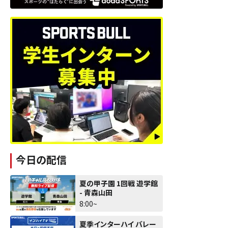
今日の配信
夏の甲子園 1回戦 遊学館
- 青森山田
8:00~
夏季インターハイ バレー