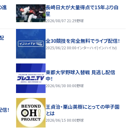
の進
長崎日大が大量得点で15年ぶり白
星
2026/08/07 21:29
野球
配
全30競技を完全無料でライブ配信！
2025/06/22 00:00
インターハイ(インハイ.tv)
東都大学野球入替戦 見逃し配信
中！
2026/06/30 00:00
野球
王貞治・栗山英樹にとっての甲子園
配信！
とは
2026/06/15 00:00
野球