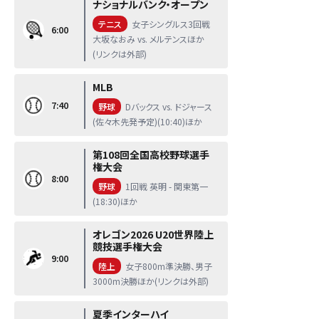
ナショナルバンク・オープン
テニス
女子シングルス3回戦
6:00
大坂なおみ vs. メルテンスほか
(リンクは外部)
MLB
7:40
野球
Dバックス vs. ドジャース
(佐々木先発予定)(10:40)ほか
第108回全国高校野球選手
権大会
8:00
野球
1回戦 英明 - 関東第一
(18:30)ほか
オレゴン2026 U20世界陸上
競技選手権大会
9:00
陸上
女子800m準決勝、男子
3000m決勝ほか(リンクは外部)
夏季インターハイ