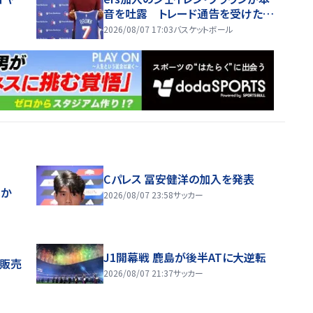
音を吐露 トレード通告を受けた時
は「スマホを放り投げた」
2026/08/07 17:03
バスケットボール
Cパレス 冨安健洋の加入を発表
ほか
2026/08/07 23:58
サッカー
J1開幕戦 鹿島が後半ATに大逆転
般販売
2026/08/07 21:37
サッカー