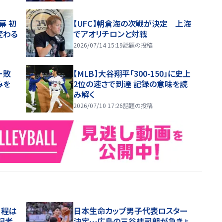
幕 初
【UFC】朝倉海の次戦が決定 上海
変わる
でアオリチロンと対戦
2026/07/14 15:19
話題の投稿
ー敗
【MLB】大谷翔平「300-150」に史上
みを
2位の速さで到達 記録の意味を読
み解く
2026/07/10 17:26
話題の投稿
日程は
日本生命カップ男子代表ロスター
記者
決定…広島の三谷桂司朗が急きょ