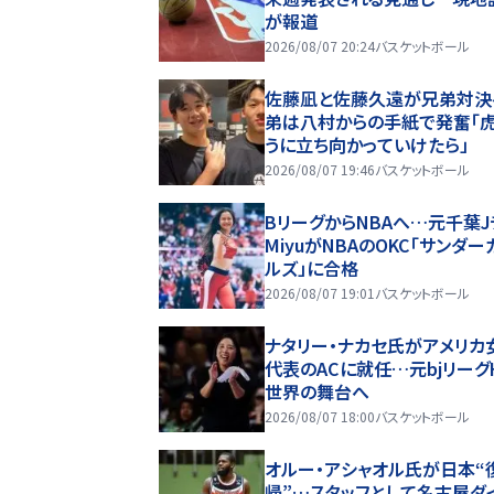
が報道
2026/08/07 20:24
バスケットボール
佐藤凪と佐藤久遠が兄弟対決
弟は八村からの手紙で発奮「
うに立ち向かっていけたら」
2026/08/07 19:46
バスケットボール
BリーグからNBAへ…元千葉J
MiyuがNBAのOKC「サンダー
ルズ」に合格
2026/08/07 19:01
バスケットボール
ナタリー・ナカセ氏がアメリカ
代表のACに就任…元bjリーグ
世界の舞台へ
2026/08/07 18:00
バスケットボール
オルー・アシャオル氏が日本“
帰”…スタッフとして名古屋ダ