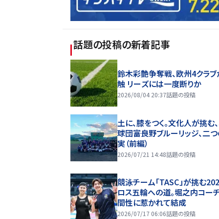
話題の投稿
の新着記事
鈴木彩艶争奪戦、欧州4クラブ
触 リーズには一度断りか
2026/08/04 20:37
話題の投稿
土に、膝をつく。文化人が挑む
球団――富良野ブルーリッジ、二
実（前編）
2026/07/21 14:48
話題の投稿
競泳チーム「TASC」が挑む20
ロス五輪への道。堀之内コー
間性に惹かれて結成
2026/07/17 06:06
話題の投稿