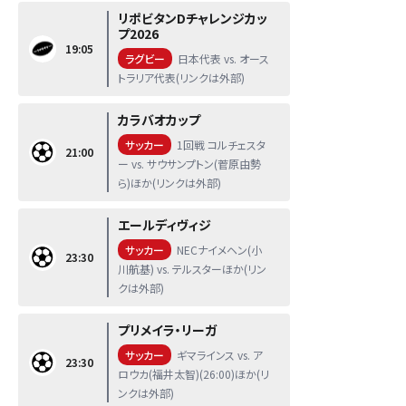
リポビタンDチャレンジカッ
プ2026
19:05
ラグビー
日本代表 vs. オース
トラリア代表(リンクは外部)
カラバオカップ
サッカー
1回戦 コルチェスタ
21:00
ー vs. サウサンプトン(菅原由勢
ら)ほか(リンクは外部)
エールディヴィジ
サッカー
NECナイメヘン(小
23:30
川航基) vs. テルスターほか(リン
クは外部)
プリメイラ・リーガ
サッカー
ギマラインス vs. ア
23:30
ロウカ(福井太智)(26:00)ほか(リ
ンクは外部)