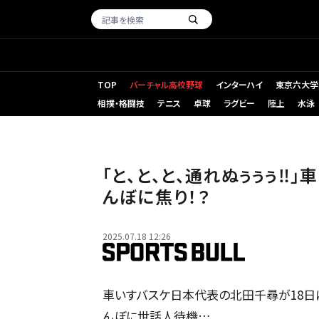
TOP
バーチャル高校野球
インターハイ
東京六大学
相撲・格闘技
テニス
卓球
ラグビー
陸上
水泳
「と、と、と、通れぬぅぅぅ‼
んぼに焦り！？
2025.07.18 12:26
車いすバスケ日本代表の北田千尋が18日にX(
んぼに世話人待機…