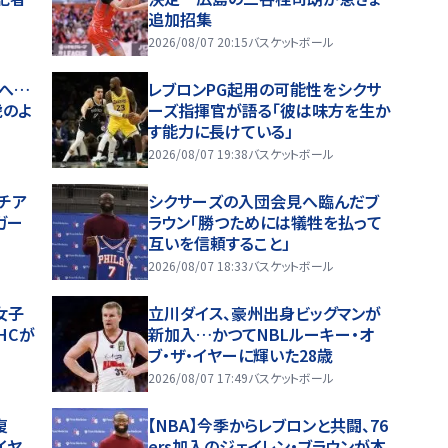
追加招集
2026/08/07 20:15
バスケットボール
へ…
レブロンPG起用の可能性をシクサ
虎のよ
ーズ指揮官が語る「彼は味方を生か
す能力に長けている」
2026/08/07 19:38
バスケットボール
チア
シクサーズの入団会見へ臨んだブ
ガー
ラウン「勝つためには犠牲を払って
互いを信頼すること」
2026/08/07 18:33
バスケットボール
女子
立川ダイス、豪州出身ビッグマンが
HCが
新加入…かつてNBLルーキー・オ
ブ・ザ・イヤーに輝いた28歳
2026/08/07 17:49
バスケットボール
復
【NBA】今季からレブロンと共闘、76
イヤ
ers加入のジェイレン・ブラウンが本