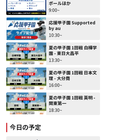
ボールほか
9:00~
応援甲子園 Supported
by au
10:30~
夏の甲子園 1回戦 白樺学
園 - 東日大昌平
13:30~
夏の甲子園 1回戦 日本文
理 - 大分商
16:00~
夏の甲子園 1回戦 英明 -
関東第一
18:30~
今日の予定