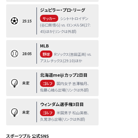
ジュピラー・プロ・リーグ
サッカー
シント=トロイデン
25:15
(谷口彰悟ら) vs. ロンメルSK(27:
45)ほか(リンクは外部)
MLB
28:05
野球
Rソックス(吉田正尚) vs.
アスレチックス(29:10)ほか
北海道meiji カップ2日目
未定
ゴルフ
国内女子 吉澤柚月、
佐藤心結ら出場(リンクは外部)
ウィンダム選手権3日目
未定
ゴルフ
米国男子 松山英樹、
久常涼ら出場(リンクは外部)
スポーツブル 公式SNS