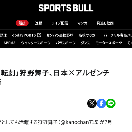
競技
速報
ライブ配信
マンガ
見逃し動画
野球
dodaSPORTS
センバツ高校野球
高校サッカー
バーチャル春高バ
（新しいタブで開く）
ABEMA
ウインタースポーツ
パラスポーツ
ダンス
モータースポーツ
そ
逆転劇」狩野舞子、日本×アルゼンチ
告
ても活躍する狩野舞子（@kanochan715）が7月