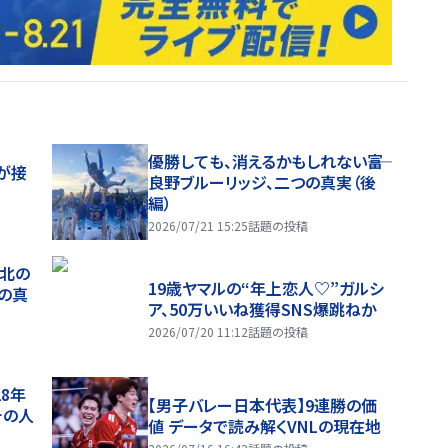
優勝しても、消えるかもしれない――富
が接
良野ブルーリッジ、二つの真実（後
編）
2026/07/21 15:25
話題の投稿
、北の
19歳ヤマルの“年上恋人♡”ガルシ
つの真
ア、50万いいね獲得SNS爆跳ねか
2026/07/20 11:12
話題の投稿
28年
【男子バレー日本代表】9連勝の価
チの人
値 データで読み解くVNLの現在地