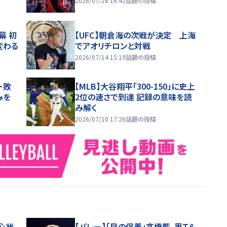
2026/07/16 16:42
話題の投稿
幕 初
【UFC】朝倉海の次戦が決定 上海
変わる
でアオリチロンと対戦
2026/07/14 15:19
話題の投稿
ー敗
【MLB】大谷翔平「300-150」に史上
みを
2位の速さで到達 記録の意味を読
み解く
2026/07/10 17:26
話題の投稿
心状
【バレー】「目の保養」高橋藍、黒Ｔ＆