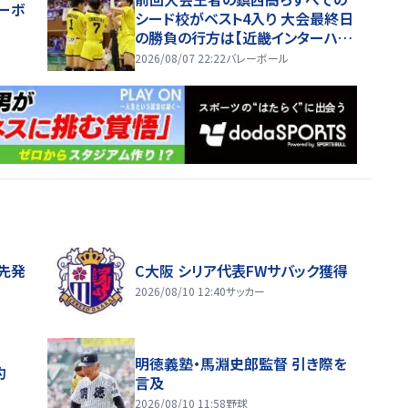
レーボ
シード校がベスト4入り 大会最終日
の勝負の行方は【近畿インターハイ
2026】
2026/08/07 22:22
バレーボール
先発
C大阪 シリア代表FWサバック獲得
2026/08/10 12:40
サッカー
明徳義塾・馬淵史郎監督 引き際を
約
言及
2026/08/10 11:58
野球