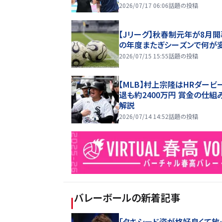
2026/07/17 06:06
話題の投稿
【Jリーグ】秋春制元年が8月開
の年度またぎシーズンで何が
2026/07/15 15:55
話題の投稿
【MLB】村上宗隆はHRダービ
退も約2400万円 賞金の仕組
解説
2026/07/14 14:52
話題の投稿
バレーボール
の新着記事
「タキシード姿が格好良くて放