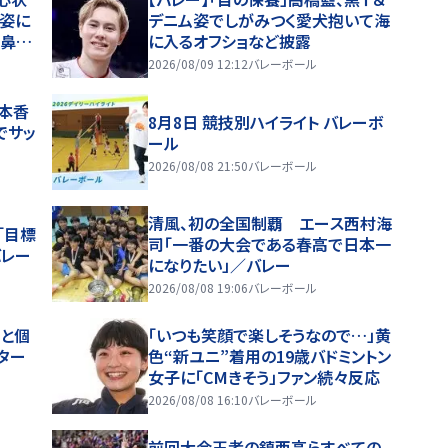
ア姿に
デニム姿でしがみつく愛犬抱いて海
「鼻血
に入るオフショなど披露
さん
2026/08/09 12:12
バレーボール
鳥本香
8月8日 競技別ハイライト バレーボ
でサッ
ール
2026/08/08 21:50
バレーボール
清風、初の全国制覇 エース西村海
「目標
司「一番の大会である春高で日本一
バレー
になりたい」／バレー
2026/08/08 19:06
バレーボール
と個
「いつも笑顔で楽しそうなので…」黄
ター
色“新ユニ”着用の19歳バドミントン
女子に「CMきそう」ファン続々反応
2026/08/08 16:10
バレーボール
前回大会王者の鎮西高らすべての