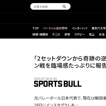
TOP
バーチャル高校野球
インターハイ
東京六大学
相撲・格闘技
テニス
卓球
ラグビー
陸上
水泳
「2セットダウンから奇跡の
ン戦を臨場感たっぷりに報
2025.07.18 01:43
元バレーボール日本代表で、現在は解説者とし
18日にインスタグラムを…