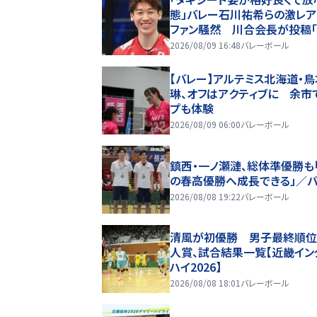
態」バレー石川祐希らの激レ
ファン騒然 川合会長が投稿
が出る」「会長格好良いし石川
2026/08/09 16:48
バレーボール
も超格好いい」
【バレー】アルテミス北海道・
琳、オフはアクティブに 余市
プも体験
2026/08/09 06:00
バレーボール
鎮西・一ノ瀬漣、総体準優勝も
の春高優勝へ成長できる」／
2026/08/08 19:22
バレーボール
清風が初優勝 男子最終順位
人賞、試合結果一覧【近畿イン
ハイ2026】
2026/08/08 18:01
バレーボール