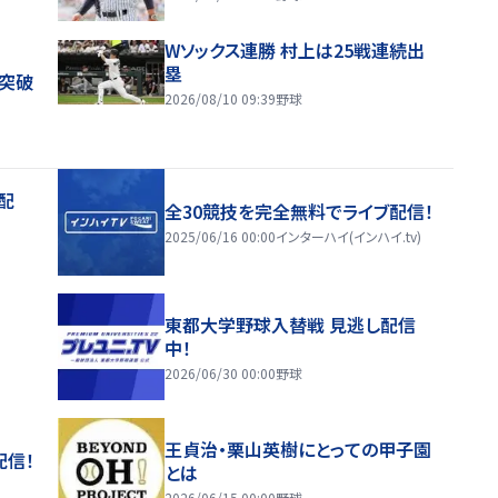
Wソックス連勝 村上は25戦連続出
塁
戦突破
2026/08/10 09:39
野球
配
全30競技を完全無料でライブ配信！
2025/06/16 00:00
インターハイ(インハイ.tv)
東都大学野球入替戦 見逃し配信
中！
2026/06/30 00:00
野球
王貞治・栗山英樹にとっての甲子園
配信！
とは
2026/06/15 00:00
野球