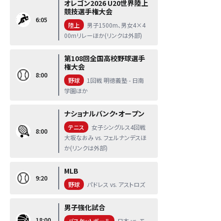
オレゴン2026 U20世界陸上
競技選手権大会
6:05
陸上
男子1500m、男女4×4
00mリレーほか(リンクは外部)
第108回全国高校野球選手
権大会
8:00
野球
1回戦 明徳義塾 - 日南
学園ほか
ナショナルバンク・オープン
テニス
女子シングルス4回戦
8:00
大坂なおみ vs. フェルナンデスほ
か(リンクは外部)
MLB
9:20
野球
パドレス vs. アストロズ
男子強化試合
18:00
バスケットボール
日本 vs. モ