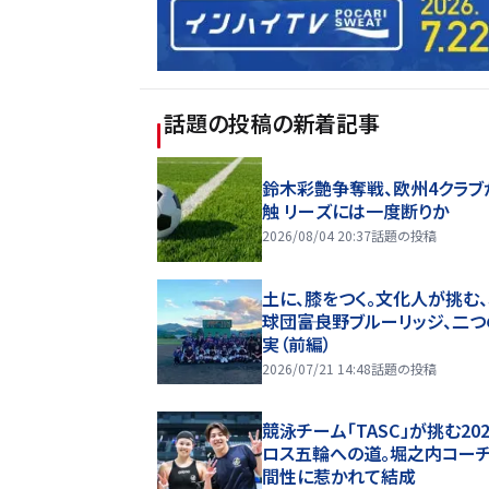
話題の投稿
の新着記事
鈴木彩艶争奪戦、欧州4クラブ
触 リーズには一度断りか
2026/08/04 20:37
話題の投稿
土に、膝をつく。文化人が挑む
球団――富良野ブルーリッジ、二
実（前編）
2026/07/21 14:48
話題の投稿
競泳チーム「TASC」が挑む20
ロス五輪への道。堀之内コー
間性に惹かれて結成