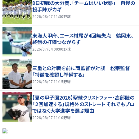
8日初戦の大分商、「チームはいい状態」 自慢の
投手陣がカギ
2026/08/07 11:30
野球
東海大甲府、エース村尾が4回無失点 鶴岡東、
終盤の打線つながらず
2026/07/04 00:00
野球
三重との対戦を前に両監督が対談 松宗監督
「特徴を確認し準備する」
2026/08/07 11:15
野球
【夏の甲子園2026】聖隷クリストファー・高部陸の
「２回加速する」規格外のストレート それでもプロ
ではなく大学進学を選ぶ理由
2026/08/07 11:10
野球