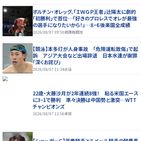
ボルチン・オレッグ、「ＩＷＧＰ王者」辻陽太に劇的
「初勝利」で首位…「好きのプロレスでオレが最強
の選手になりたいから！」…８・６後楽園全成績
2026/08/07 09:50
相撲格闘技
【競泳】本多灯が人身事故 「危険運転致傷」で起
訴 アジア大会など出場辞退 日本水連が謝罪
「深くお詫び」
2026/08/07 11:34
水泳
22歳・大藤沙月が2年連続8強！ 粘る米国エース
に3−1で勝利 準々決勝は中国勢と激突…WTT
チャンピオンズ
2026/08/07 12:56
卓球
【シャーガーＣ】武豊騎手とルメール騎手の騎乗馬