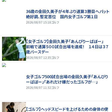
36歳の金田久美子が４年ぶり通算３勝目へパット
絶好調、暫定首位 国内女子ゴルフ第１日
2026/08/07 15:18
ゴルフ
【女子ゴルフ】金田久美子「あんびりーばぼー」
前戦で通算５００試合出場を達成！ １４日は３７
歳バースデー
2026/08/07 12:35
ゴルフ
女子ゴルフ500試合出場の金田久美子「あんびり
ーばぼー」「あれだけ嫌だったゴルフが…」
2026/08/07 11:32
ゴルフ
【ゴルフ】ヘッドスピードを上げるための身体の使