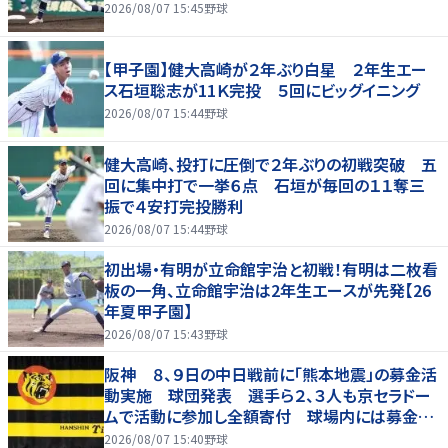
2026/08/07 15:45
野球
【甲子園】健大高崎が２年ぶり白星 ２年生エー
ス石垣聡志が11Ｋ完投 ５回にビッグイニング
2026/08/07 15:44
野球
健大高崎、投打に圧倒で２年ぶりの初戦突破 五
回に集中打で一挙６点 石垣が毎回の１１奪三
振で４安打完投勝利
2026/08/07 15:44
野球
初出場・有明が立命館宇治と初戦！有明は二枚看
板の一角、立命館宇治は2年生エースが先発【26
年夏甲子園】
2026/08/07 15:43
野球
阪神 ８、９日の中日戦前に「熊本地震」の募金活
動実施 球団発表 選手ら２、３人も京セラドー
ムで活動に参加し全額寄付 球場内には募金箱
も設置
2026/08/07 15:40
野球