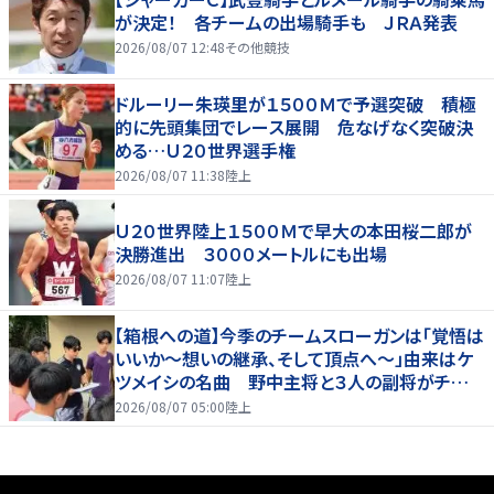
が決定！ 各チームの出場騎手も ＪＲＡ発表
2026/08/07 12:48
その他競技
ドルーリー朱瑛里が１５００Ｍで予選突破 積極
的に先頭集団でレース展開 危なげなく突破決
める…Ｕ２０世界選手権
2026/08/07 11:38
陸上
Ｕ２０世界陸上１５００Ｍで早大の本田桜二郎が
決勝進出 ３０００メートルにも出場
2026/08/07 11:07
陸上
【箱根への道】今季のチームスローガンは「覚悟は
いいか～想いの継承、そして頂点へ～」由来はケ
ツメイシの名曲 野中主将と３人の副将がチーム
を引っ張る…夏合宿特集第１弾、国学院大
2026/08/07 05:00
陸上