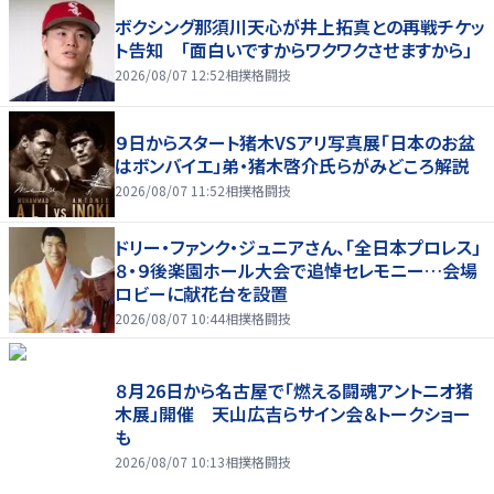
ボクシング那須川天心が井上拓真との再戦チケッ
ト告知 「面白いですからワクワクさせますから」
2026/08/07 12:52
相撲格闘技
９日からスタート猪木VSアリ写真展「日本のお盆
はボンバイエ」弟・猪木啓介氏らがみどころ解説
2026/08/07 11:52
相撲格闘技
ドリー・ファンク・ジュニアさん、「全日本プロレス」
８・９後楽園ホール大会で追悼セレモニー…会場
ロビーに献花台を設置
2026/08/07 10:44
相撲格闘技
８月26日から名古屋で「燃える闘魂アントニオ猪
木展」開催 天山広吉らサイン会＆トークショー
も
2026/08/07 10:13
相撲格闘技