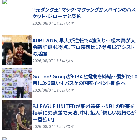
“元ダンク王”マック・マクラングがスペインのバス
ケット・ジローナと契約
2026/08/07 14:29
バスケ
AUBL2026、早大が逆転で4強入り…松本秦が大
会新記録41得点、下山瑛司は17得点12アシスト
の活躍
2026/08/07 13:54
バスケ
Go Too! GroupがFIBAと提携を締結…愛知で10
月に3x3車いすバスケの国際イベント開催へ
2026/08/07 13:02
バスケ
B.LEAGUE UNITEDが豪州遠征…NBLの強豪を
相手に53点差で大敗、中村拓人「悔しい気持ちが
一番強い」
2026/08/07 12:50
バスケ