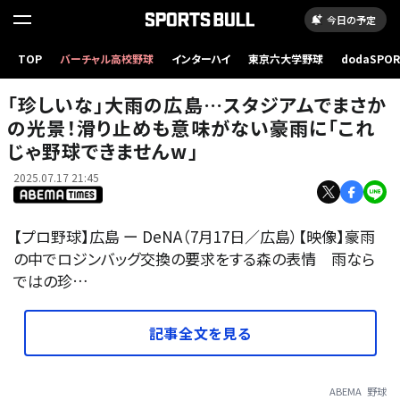
今日の予定
「珍しいな」大雨の広島…スタジアムでまさかの光景！滑り止めも意味がない豪雨に「これじ
TOP
バーチャル高校野球
インターハイ
東京六大学野球
dodaSPO
ゃ野球できませんw」
（新しいタブ
「珍しいな」大雨の広島…スタジアムでまさか
の光景！滑り止めも意味がない豪雨に「これ
じゃ野球できませんw」
2025.07.17 21:45
【プロ野球】広島 ー DeNA（7月17日／広島）【映像】豪雨
の中でロジンバッグ交換の要求をする森の表情 雨なら
ではの珍…
記事全文を見る
ABEMA
野球