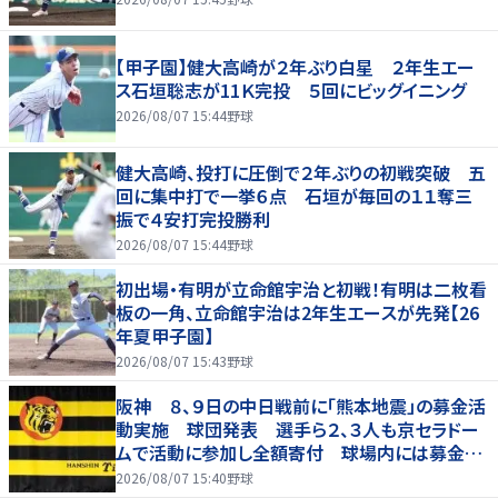
【甲子園】健大高崎が２年ぶり白星 ２年生エー
ス石垣聡志が11Ｋ完投 ５回にビッグイニング
2026/08/07 15:44
野球
健大高崎、投打に圧倒で２年ぶりの初戦突破 五
回に集中打で一挙６点 石垣が毎回の１１奪三
振で４安打完投勝利
2026/08/07 15:44
野球
初出場・有明が立命館宇治と初戦！有明は二枚看
板の一角、立命館宇治は2年生エースが先発【26
年夏甲子園】
2026/08/07 15:43
野球
阪神 ８、９日の中日戦前に「熊本地震」の募金活
動実施 球団発表 選手ら２、３人も京セラドー
ムで活動に参加し全額寄付 球場内には募金箱
も設置
2026/08/07 15:40
野球