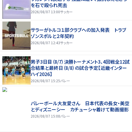
を石で殴られ死去
2026/08/07 13:00
サッカー
サラーがトルコ１部クラブへの加入発表 トラブ
ゾンスポルと２年契約
2026/08/07 12:43
サッカー
男子3日目（8/7）決勝トーナメント3、4回戦全12試
合結果と最終日（8/8）の試合予定【近畿インター
ハイ2026】
2026/08/07 15:25
バレー
バレーボール大友愛さん 日本代表の長女・美空
とディズニーシー カチューシャ着けて動画撮影
2026/08/07 15:08
バレー