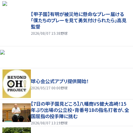
【甲子園】有明が被災地に懸命なプレー届ける
「僕たちのプレーを見て勇気付けられたら」高見
監督
2026/08/07 15:38
野球
球心会公式アプリ提供開始！
2026/05/27 00:00
野球
【7日の甲子園見どころ】八幡商VS健大高崎！15
年ぶり出場の公立校・背番号18の指名打者が、全
国屈指の投手陣に挑む
2026/08/07 13:19
野球