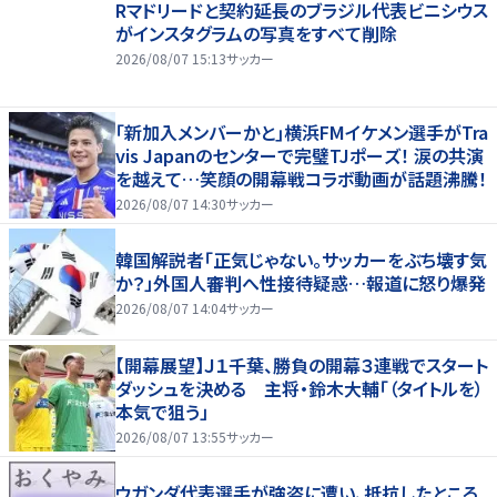
Rマドリードと契約延長のブラジル代表ビニシウス
がインスタグラムの写真をすべて削除
2026/08/07 15:13
サッカー
｢新加入メンバーかと｣横浜FMイケメン選手がTra
vis Japanのセンターで完璧TJポーズ！ 涙の共演
を越えて…笑顔の開幕戦コラボ動画が話題沸騰！
2026/08/07 14:30
サッカー
韓国解説者「正気じゃない。サッカーをぶち壊す気
か？」外国人審判へ性接待疑惑…報道に怒り爆発
2026/08/07 14:04
サッカー
【開幕展望】Ｊ１千葉、勝負の開幕３連戦でスタート
ダッシュを決める 主将・鈴木大輔「（タイトルを）
本気で狙う」
2026/08/07 13:55
サッカー
ウガンダ代表選手が強盗に遭い、抵抗したところ