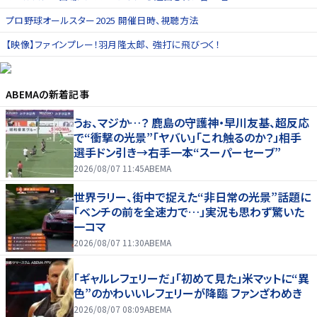
プロ野球オールスター2025 開催日時、視聴方法
【映像】ファインプレー！羽月隆太郎、 強打に飛びつく！
ABEMA
の新着記事
うぉ、マジか…？ 鹿島の守護神・早川友基、超反応
で“衝撃の光景”「ヤバい」「これ触るのか？」相手
選手ドン引き→右手一本“スーパーセーブ”
2026/08/07 11:45
ABEMA
世界ラリー、街中で捉えた“非日常の光景”話題に
「ベンチの前を全速力で…」実況も思わず驚いた
一コマ
2026/08/07 11:30
ABEMA
「ギャルレフェリーだ」「初めて見た」米マットに“異
色”のかわいいレフェリーが降臨 ファンざわめき
2026/08/07 08:09
ABEMA