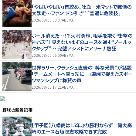
「やばいやばい」首絞め、吐血…米マットで戦慄の
大暴走…ファン“ドン引き” 「普通に危険技」
2026/08/06 09:07
ABEMA
ボール消えた…！？ 河村勇輝、相手を欺く“衝撃の
神パス”！ 見えないはずのコースを通す“ノールッ
クタップ”… 完璧アシストにアリーナ熱狂
2026/08/06 06:00
ABEMA
世界ラリー、クラッシュ直後の“粋な光景”が話題
「チームメートへ真っ先に…」道端で捉えたスポー
ツマンシップに称賛の声
2026/08/05 17:21
ABEMA
野球
の新着記事
【甲子園】八幡商は15年ぶり勝利ならず 健大高
崎のエース石垣聡志攻略できず完敗