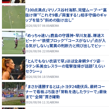
「100点満点」マリノス谷村海那、完璧ムーブ→“裏
抜け弾”「これぞ9番」「興奮する！」相手守備のギャ
ップを狙う”斜めの抜け出し”
2026/08/07 06:00
ABEMA
「めっちゃ速い」鹿島の守護神・早川友基、爆速ス
ピード→“鉄壁ブロック”「コースがない」「点が入
る気がしない」驚異の判断力と飛び出しでビッグ
セーブ
2026/08/06 22:00
ABEMA
「とんでもない衣装で草」ほぼ全身網タイツ姿…
ラテン系美女レスラーの電撃復帰が話題「えらい
セクシー」
2026/08/06 18:59
ABEMA
「まさか連勝するとは」トヨタ24歳伏兵、最終コー
ナーで看板ぶち抜き「常軌を逸したラリーで」最後
まで“全開”貫き躍動
2026/08/06 11:31
ABEMA