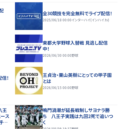
配
全30競技を完全無料でライブ配信！
2025/06/18 00:00
インターハイ(インハイ.tv)
東都大学野球入替戦 見逃し配信
中！
2026/06/30 00:00
野球
王貞治・栗山英樹にとっての甲子園
配信！
とは
2026/06/15 00:00
野球
八王
鳴門渦潮が延長戦制しサヨナラ勝
エース
ち 八王子実践は九回2死で追いつ
呼び
く
2026/08/09 19:37
野球