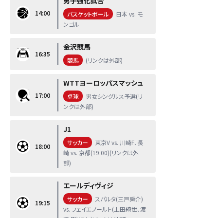
男子強化試合
14:00
バスケットボール
日本 vs. モ
ンゴル
金沢競馬
16:35
競馬
(リンクは外部)
WTTヨーロッパスマッシュ
17:00
卓球
男女シングルス予選(リ
ンクは外部)
J1
サッカー
東京V vs. 川崎F、長
18:00
崎 vs. 京都(19:00)(リンクは外
部)
エールディヴィジ
サッカー
スパルタ(三戸舜介)
19:15
vs. フェイエノールト(上田綺世、渡