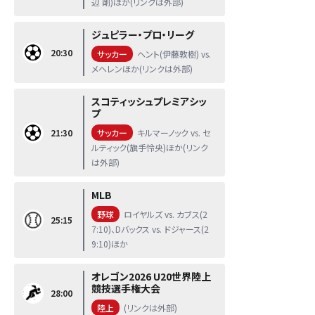
辺 剛)ほか(リンクは外部)
ジュピラー・プロ・リーグ
20:30
サッカー
ヘント(伊藤敦樹) vs.
メヘレンほか(リンクは外部)
スコティッシュプレミアシッ
プ
21:30
サッカー
キルマーノック vs. セ
ルティック(旗手怜央)ほか(リンク
は外部)
MLB
野球
ロイヤルズ vs. カブス(2
25:15
7:10)、Dバックス vs. ドジャース(2
9:10)ほか
オレゴン2026 U20世界陸上
競技選手権大会
28:00
陸上
(リンクは外部)