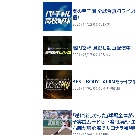
夏の甲子園 全試合無料ライブ
信！
2026/04/12 00:00
野球
高円宮杯 見逃し動画配信中！
2026/06/17 00:00
サッカー
BEST BODY JAPANをライブ
2026/04/01 00:00
その他競技
「逆に楽しかった」球場全体が
子実践ムードも…鳴門渦潮・
右腕が強心臓でサヨナラ勝利
込む【26年夏甲子園】
2026/08/09 19:39
野球