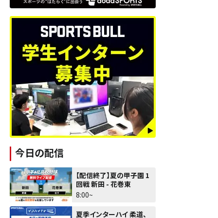
今日の配信
【配信終了】夏の甲子園 1
回戦 新田 - 花巻東
8:00~
夏季インターハイ 柔道、