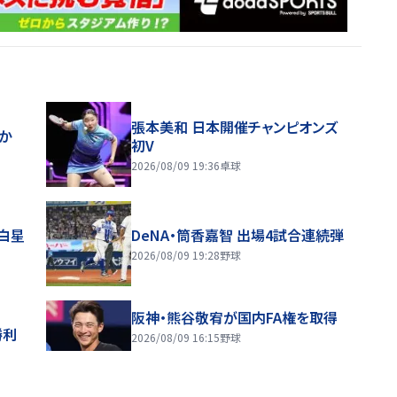
張本美和 日本開催チャンピオンズ
ほか
初V
2026/08/09 19:36
卓球
り白星
DeNA・筒香嘉智 出場4試合連続弾
2026/08/09 19:28
野球
阪神・熊谷敬宥が国内FA権を取得
勝利
2026/08/09 16:15
野球