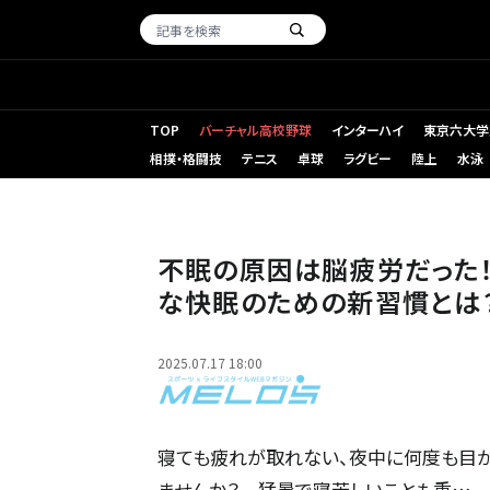
TOP
バーチャル高校野球
インターハイ
東京六大学
相撲・格闘技
テニス
卓球
ラグビー
陸上
水泳
不眠の原因は脳疲労だった！【心療内科医が解説】 現代人
不眠の原因は脳疲労だった！
な快眠のための新習慣とは
2025.07.17 18:00
寝ても疲れが取れない、夜中に何度も目
ませんか？ 猛暑で寝苦しいことも重…