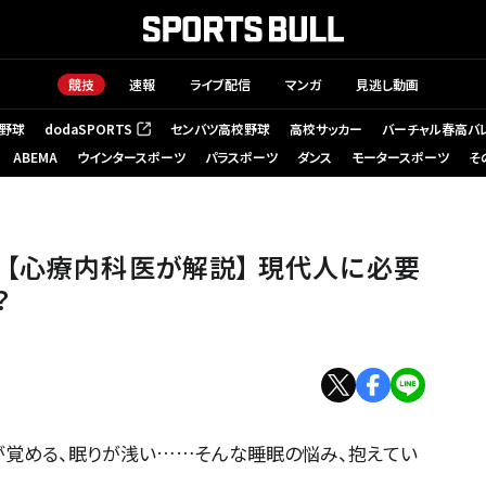
競技
速報
ライブ配信
マンガ
見逃し動画
野球
dodaSPORTS
センバツ高校野球
高校サッカー
バーチャル春高バ
（新しいタブで開く）
ABEMA
ウインタースポーツ
パラスポーツ
ダンス
モータースポーツ
そ
に必要な快眠のための新習慣とは？
【心療内科医が解説】 現代人に必要
？
が覚める、眠りが浅い……そんな睡眠の悩み、抱えてい