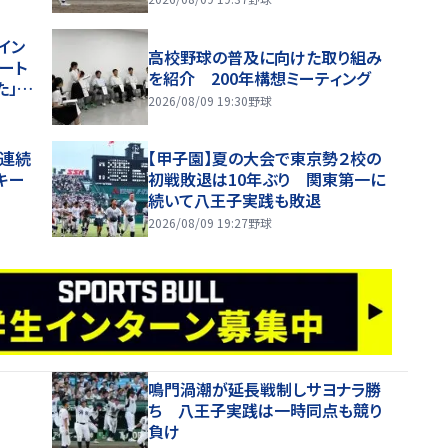
イン
高校野球の普及に向けた取り組み
ート
を紹介 200年構想ミーティング
」【2
2026/08/09 19:30
野球
合連続
【甲子園】夏の大会で東京勢２校の
キー
初戦敗退は10年ぶり 関東第一に
続いて八王子実践も敗退
2026/08/09 19:27
野球
鳴門渦潮が延長戦制しサヨナラ勝
ち 八王子実践は一時同点も競り
負け