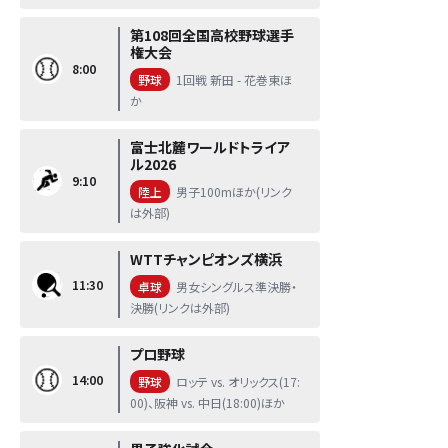
第108回全国高校野球選手
権大会
8:00
野球
1回戦 新田 - 花巻東ほ
か
富士北麓ワールドトライア
ル2026
9:10
陸上
男子100mほか(リンク
は外部)
WTTチャンピオンズ横浜
11:30
卓球
男女シングルス準決勝・
決勝(リンクは外部)
プロ野球
14:00
野球
ロッテ vs. オリックス(17:
00)、阪神 vs. 中日(18:00)ほか