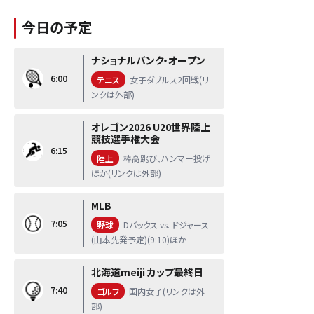
今日の予定
ナショナルバンク・オープン
6:00
テニス
女子ダブルス2回戦(リ
ンクは外部)
オレゴン2026 U20世界陸上
競技選手権大会
6:15
陸上
棒高跳び、ハンマー投げ
ほか(リンクは外部)
MLB
7:05
野球
Dバックス vs. ドジャース
(山本先発予定)(9:10)ほか
北海道meiji カップ最終日
7:40
ゴルフ
国内女子(リンクは外
部)