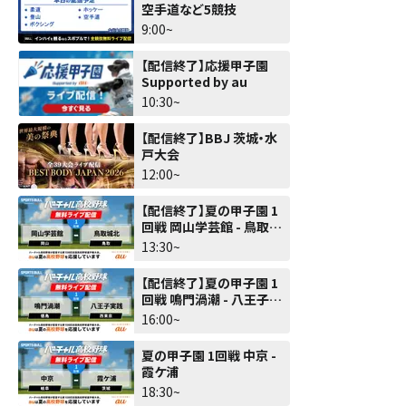
空手道など5競技
9:00~
【配信終了】応援甲子園
Supported by au
10:30~
【配信終了】BBJ 茨城・水
戸大会
12:00~
【配信終了】夏の甲子園 1
回戦 岡山学芸館 - 鳥取城
北
13:30~
【配信終了】夏の甲子園 1
回戦 鳴門渦潮 - 八王子実
践
16:00~
夏の甲子園 1回戦 中京 -
霞ケ浦
18:30~