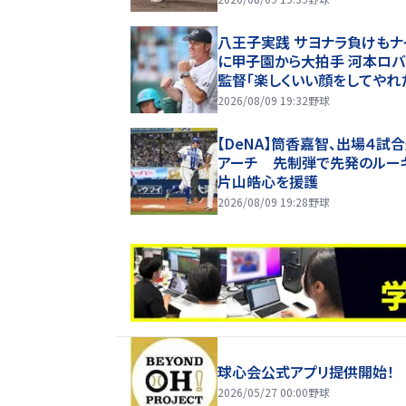
八王子実践 サヨナラ負けもナ
に甲子園から大拍手 河本ロバ
監督「楽しくいい顔をしてやれた
6年夏甲子園】
2026/08/09 19:32
野球
【DeNA】筒香嘉智、出場４試
アーチ 先制弾で先発のルー
片山皓心を援護
2026/08/09 19:28
野球
球心会公式アプリ提供開始！
2026/05/27 00:00
野球