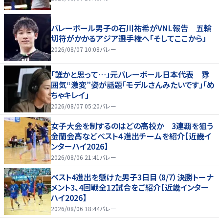
バレーボール男子の石川祐希がVNL報告 五輪
切符がかかるアジア選手権へ「そしてここから」
2026/08/07 10:08
バレー
「誰かと思って…」元バレーボール日本代表 雰
囲気“激変”姿が話題「モデルさんみたいです」「め
ちゃキレイ」
2026/08/07 05:20
バレー
女子大会を制するのはどの高校か 3連覇を狙う
金蘭会高などベスト４進出チームを紹介【近畿イ
ンターハイ2026】
2026/08/06 21:41
バレー
ベスト4進出を懸けた男子3日目（8/7）決勝トーナ
メント3、4回戦全12試合をご紹介【近畿インター
ハイ2026】
2026/08/06 18:44
バレー