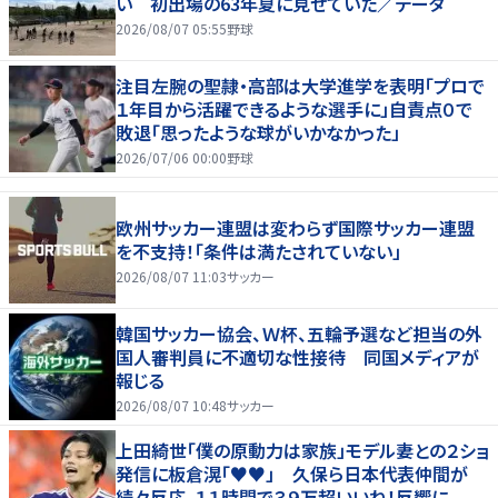
い 初出場の63年夏に見せていた／データ
2026/08/07 05:55
野球
注目左腕の聖隷・高部は大学進学を表明「プロで
１年目から活躍できるような選手に」自責点０で
敗退「思ったような球がいかなかった」
2026/07/06 00:00
野球
欧州サッカー連盟は変わらず国際サッカー連盟
を不支持！「条件は満たされていない」
2026/08/07 11:03
サッカー
韓国サッカー協会、Ｗ杯、五輪予選など担当の外
国人審判員に不適切な性接待 同国メディアが
報じる
2026/08/07 10:48
サッカー
上田綺世「僕の原動力は家族」モデル妻との２ショ
発信に板倉滉「♥♥」 久保ら日本代表仲間が
続々反応、１１時間で３９万超いいね！反響に