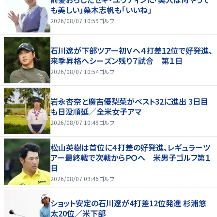
も美しい」桑木志帆も「いいね」
2026/08/07 10:59
ゴルフ
石川遼が下部ツアー初Ｖへ４打差12位で好発進、
来季昇格へシーズン残り７試合 第１日
2026/08/07 10:54
ゴルフ
岩永杏奈と廣吉優梨菜がベスト32に進出 3日目
も日没順延／全米女子アマ
2026/08/07 10:49
ゴルフ
松山英樹は首位に４打差の好発進、レギュラーツ
アー最終戦で次戦からＰＯへ 米男子ゴルフ第１
日
2026/08/07 09:46
ゴルフ
ショット安定の石川遼が4打差12位発進 杉浦悠
太20位／米下部