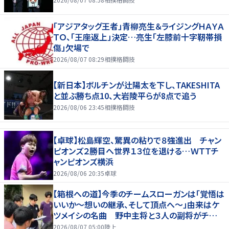
「アジアタッグ王者」青柳亮生＆ライジングＨＡＹＡ
ＴＯ、「王座返上」決定…亮生「左膝前十字靭帯損
傷」欠場で
2026/08/07 08:29
相撲格闘技
【新日本】ボルチンが辻陽太を下し、TAKESHITA
と並ぶ勝ち点10、大岩陵平らが8点で追う
2026/08/06 23:45
相撲格闘技
【卓球】松島輝空、驚異の粘りで８強進出 チャン
ピオンズ２勝目へ世界１３位を退ける…ＷＴＴチ
ャンピオンズ横浜
2026/08/06 20:35
卓球
【箱根への道】今季のチームスローガンは「覚悟は
いいか～想いの継承、そして頂点へ～」由来はケ
ツメイシの名曲 野中主将と３人の副将がチーム
を引っ張る…夏合宿特集第１弾、国学院大
2026/08/07 05:00
陸上