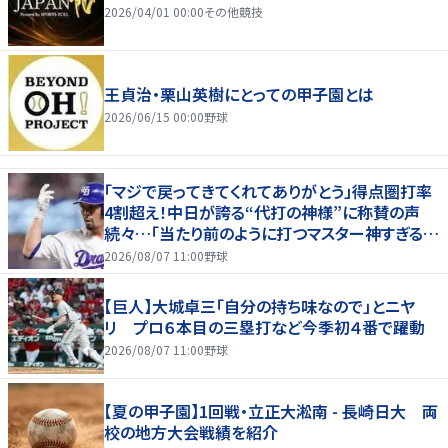
2026/04/01 00:00
その他競技
王貞治・栗山英樹にとっての甲子園とは
2026/06/15 00:00
野球
「マジで戻ってきてくれてありがとう」得点圏打率
4割超え！中日が誇る“代打の神様”に称賛の声
続々…「当たり前のように打つマスター神すぎる」
「また初球で決めたな」
2026/08/07 11:00
野球
【巨人】大城卓三「自分の持ち味なので」とニヤ
リ プロ６本目の三塁打など今季初４番で躍動
2026/08/07 11:00
野球
【夏の甲子園】1回戦・立正大淞南 - 長崎日大 両
校の地方大会戦績を紹介