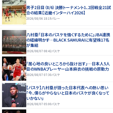
男子2日目（8/6）決勝トーナメント1、2回戦全21試
合の結果【近畿インターハイ2026】
2026/08/06 18:19
バレー
八村塁「日本のバスケを強くするために」JBA連携
の経緯明かす…BLACK SAMURAIに有望株17名
が集結
2026/08/07 08:42
バスケ
「居心地の良いところから抜け出す」…日本人5人
目のWNBAプレーヤー山本麻衣の挑戦の原動力
2026/08/07 07:30
バスケ
【バスケ】八村塁が語った日本代表への熱い思い
「今、僕らがやらないと日本のバスケが良くなって
いかない」
2026/08/07 05:00
バスケ