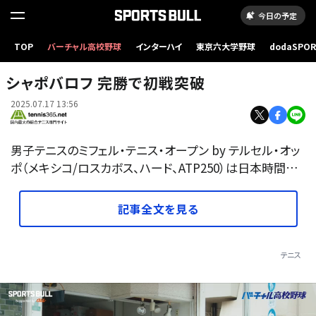
今日の予定
TOP
バーチャル高校野球
インターハイ
東京六大学野球
dodaSPO
（新しいタブ
シャポバロフ 完勝で初戦突破
2025.07.17 13:56
男子テニスのミフェル・テニス・オープン by テルセル・オッ
ポ（メキシコ/ロスカボス、ハード、ATP250）は日本時間…
記事全文を見る
テニス