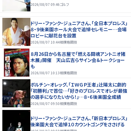
2026/08/07 09:46
ゴルフ
ドリー・ファンク・ジュニアさん、「全日本プロレス」
８・９後楽園ホール大会で追悼セレモニー…会場
ロビーに献花台を設置
2026/08/07 10:44
相撲格闘技
８月26日から名古屋で「燃える闘魂アントニオ猪
木展」開催 天山広吉らサイン会＆トークショー
も
2026/08/07 10:13
相撲格闘技
ボルチン・オレッグ、「ＩＷＧＰ王者」辻陽太に劇的
「初勝利」で首位…「好きのプロレスでオレが最強
の選手になりたいから！」…８・６後楽園全成績
2026/08/07 09:50
相撲格闘技
ドリー・ファンク・ジュニアさん、「新日本プロレス」
後楽園大会で追悼１０カウントゴングをささげる
2026/08/07 08:58
相撲格闘技