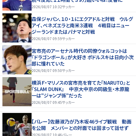
2026/08/07 10:32
サッカー
森保ジャパン、１０・１にエクアドルと対戦 ウルグ
アイ、ベネズエラと南米３連戦 ４戦目はニュー
ジーランドまたはパナマと対戦
2026/08/07 09:59
サッカー
宮市亮のアーセナル時代の同僚ウォルコットは
『ドラゴンボール』が大好き ポドルスキは日向小次
郎に憧れていた
2026/08/07 09:50
サッカー
横浜Ｆ・マリノスの宮市亮を育てた『NARUTO』と
『SLAM DUNK』 中京大中京の同級生・木原龍
一は"ジャンプ係"だった
2026/08/07 09:45
サッカー
【バレー】佐藤淑乃が乃木坂46ライブ観戦 動画
を公開 メンバーとの対面では固まって話せず
2026/08/07 10:46
バレー