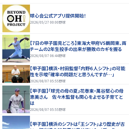
球心会公式アプリ提供開始！
2026/05/27 00:00
野球
【7日の甲子園見どころ】東海大甲府VS鶴岡東、両
チームの2年生投手の出来が勝敗のカギを握る
2026/08/07 06:44
野球
【甲子園】横浜・村田監督「内野６人シフト」の可能
性を示唆「確率の問題だと思うんですが…」
2026/08/07 05:55
野球
【甲子園】「球児の母の夏」花巻東・萬谷堅心の母
恵美さん 佐々木監督も関心をよせる子育てと
は
2026/08/07 05:55
野球
【甲子園】横浜のシフトは「王シフト」より歴史が古