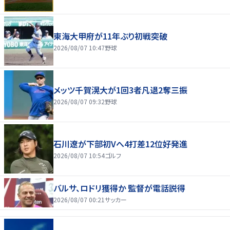
東海大甲府が11年ぶり初戦突破
2026/08/07 10:47
野球
メッツ千賀滉大が1回3者凡退2奪三振
2026/08/07 09:32
野球
石川遼が下部初Vへ4打差12位好発進
2026/08/07 10:54
ゴルフ
バルサ、ロドリ獲得か 監督が電話説得
2026/08/07 00:21
サッカー