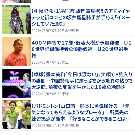
【札幌記念・１週前】凱旋門賞見据えるアドマイヤ
テラと新コンビの坂井瑠星騎手が手応え「イメー
ジしていた通り」
2026/08/07 07:00
その他競技
４００Ｍ障害で１７歳・後藤大樹が予選突破 Ｕ１
８世界記録保持者の優勝候補…Ｕ２０世界選手
権
2026/08/07 04:10
陸上
【卓球】張本美和「今日は涙ない」、笑顔で８強入り
の裏側…中国勢相手に崖っぷちから驚異の粘りで
大逆転、前夜の反省を生かした１８歳の冷静さ
2026/08/07 06:30
卓球
【バドミントン】山口茜 熊本に勇気届ける 「元
気になってもらえるようなプレーを」 所属先の
練習拠点が熊本 「好きなことができることは当
たり前じゃない」
2026/08/06 14:36
その他競技