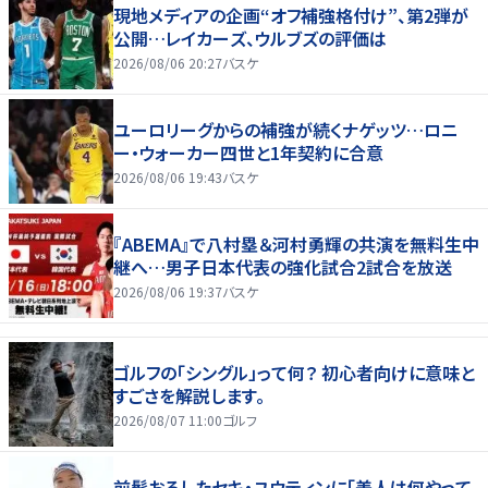
現地メディアの企画“オフ補強格付け”、第2弾が
公開…レイカーズ、ウルブズの評価は
2026/08/06 20:27
バスケ
ユーロリーグからの補強が続くナゲッツ…ロニ
ー・ウォーカー四世と1年契約に合意
2026/08/06 19:43
バスケ
『ABEMA』で八村塁＆河村勇輝の共演を無料生中
継へ…男子日本代表の強化試合2試合を放送
2026/08/06 19:37
バスケ
ゴルフの「シングル」って何？ 初心者向けに意味と
すごさを解説します。
2026/08/07 11:00
ゴルフ
前髪おろしたセキ・ユウティンに「美人は何やって