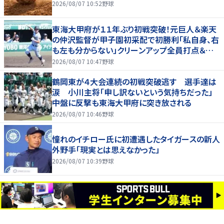
2026/08/07 10:52
野球
東海大甲府が１１年ぶり初戦突破！元巨人＆楽天
の仲沢監督が甲子園初采配で初勝利「私自身、右
も左も分からない」クリーンアップ全員打点＆継
投も「理想的」
2026/08/07 10:47
野球
鶴岡東が４大会連続の初戦突破逃す 選手達は
涙 小川主将「申し訳ないという気持ちだった」
中盤に反撃も東海大甲府に突き放される
2026/08/07 10:46
野球
憧れのイチロー氏に初遭遇したタイガースの新人
外野手「現実とは思えなかった」
2026/08/07 10:39
野球