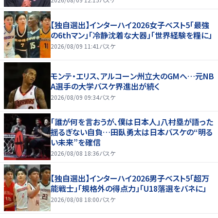
【独自選出】インターハイ2026女子ベスト5「最強
の6thマン」「冷静沈着な大器」「世界経験を糧に」
2026/08/09 11:41
バスケ
モンテ・エリス、アルコーン州立大のGMへ…元NB
A選手の大学バスケ界進出が続く
2026/08/09 09:34
バスケ
「誰が何を言おうが、僕は日本人」八村塁が語った
揺るぎない自負…田臥勇太は日本バスケの“明る
い未来”を確信
2026/08/08 18:36
バスケ
【独自選出】インターハイ2026男子ベスト5「超万
能戦士」「規格外の得点力」「U18落選をバネに」
2026/08/08 18:00
バスケ