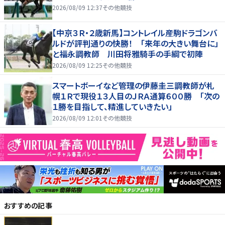
2026/08/09 12:37
その他競技
【中京３Ｒ・２歳新馬】コントレイル産駒ドラゴンバ
ルドが評判通りの快勝！ 「来年の大きい舞台に」
と福永調教師 川田将雅騎手の手綱で初陣
2026/08/09 12:25
その他競技
スマートボーイなど管理の伊藤圭三調教師が札
幌１Ｒで現役１３人目のＪＲＡ通算６００勝 「次の
１勝を目指して、精進していきたい」
2026/08/09 12:01
その他競技
おすすめの記事