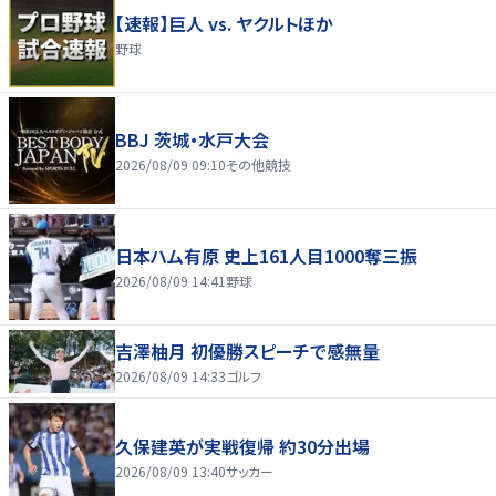
【速報】巨人 vs. ヤクルトほか
野球
BBJ 茨城・水戸大会
2026/08/09 09:10
その他競技
日本ハム有原 史上161人目1000奪三振
2026/08/09 14:41
野球
吉澤柚月 初優勝スピーチで感無量
2026/08/09 14:33
ゴルフ
久保建英が実戦復帰 約30分出場
2026/08/09 13:40
サッカー