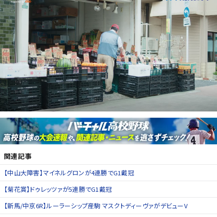
関連記事
【中山大障害】マイネルグロンが4連勝でG1戴冠
【菊花賞】ドゥレッツァが5連勝でG1戴冠
【新馬/中京6R】ルーラーシップ産駒 マスクトディーヴァがデビューV