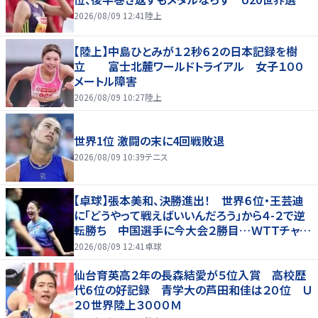
2026/08/09 12:41
陸上
【陸上】中島ひとみが１２秒６２の日本記録を樹
立 富士北麓ワールドトライアル 女子１００
メートル障害
2026/08/09 10:27
陸上
世界1位 激闘の末に4回戦敗退
2026/08/09 10:39
テニス
【卓球】張本美和、決勝進出！ 世界６位・王芸迪
に「どうやって戦えばいいんだろう」から４-２で逆
転勝ち 中国選手に今大会２勝目…ＷＴＴチャン
ピオンズ横浜
2026/08/09 12:41
卓球
仙台育英高２年の長森結愛が５位入賞 高校歴
代６位の好記録 青学大の芦田和佳は２０位 Ｕ
２０世界陸上３０００Ｍ