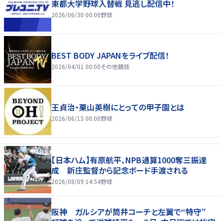
東都大学野球入替戦 見逃し配信中！
2026/06/30 00:00
野球
BEST BODY JAPANをライブ配信！
2026/04/01 00:00
その他競技
王貞治・栗山英樹にとっての甲子園とは
2026/06/15 00:00
野球
【日本ハム】有原航平、NPB通算1000奪三振達
成 新庄監督から記念ボード手渡される
2026/08/09 14:54
野球
阪神 ガルシアが筒井コーチと左翼で“特守”