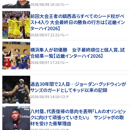
2026/08/08 16:10
バレー
前回大会王者の鎮西高らすべてのシード校がベ
スト4入り 大会最終日の勝負の行方は【近畿イン
ターハイ2026】
2026/08/07 22:22
バレー
横浜隼人が初優勝 女子最終順位と個人賞、試
合結果一覧【近畿インターハイ2026】
2026/08/07 17:23
バレー
過去30年間で2人目…ジョーダン・グッドウィンが
サンズのガードとしてキッド以来の記録
2026/08/09 14:18
バスケ
八村塁、代表復帰の意向を表明「ＬＡのオリンピッ
クに向けて頑張っていきたい」 サンジャポの取
材を受けた衝撃理由
2026/08/09 12:15
バスケ