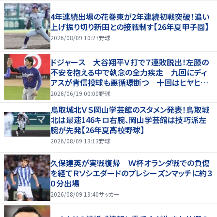
4年連続出場の花巻東が2年連続初戦突破！追い
上げ振り切り新田との接戦制す【26年夏甲子園】
2026/08/09 10:27
野球
ドジャース 大谷翔平Ｖ打で７連敗脱出！左膝の
不安を抱える中で執念の全力疾走 九回にディ
アスが背信投球も悪循環断つ 十回はヒヤヒヤ
もリード守る
2026/06/19 00:00
野球
鳥取城北ＶＳ岡山学芸館のスタメン発表！鳥取城
北は最速146キロ右腕、岡山学芸館は技巧派左
腕が先発【26年夏高校野球】
2026/08/09 13:13
野球
久保建英が実戦復帰 Ｗ杯オランダ戦での負傷
を経てＲソシエダードのプレシーズンマッチに約３
０分出場
2026/08/09 13:40
サッカー