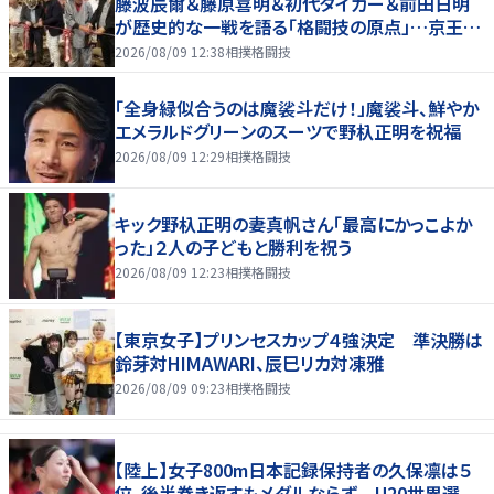
藤波辰爾＆藤原喜明＆初代タイガー＆前田日明
が歴史的な一戦を語る「格闘技の原点」…京王プ
ラザホテルで３１日まで
2026/08/09 12:38
相撲格闘技
「全身緑似合うのは魔裟斗だけ！」魔裟斗、鮮やか
エメラルドグリーンのスーツで野杁正明を祝福
2026/08/09 12:29
相撲格闘技
キック野杁正明の妻真帆さん「最高にかっこよか
った」２人の子どもと勝利を祝う
2026/08/09 12:23
相撲格闘技
【東京女子】プリンセスカップ４強決定 準決勝は
鈴芽対HIMAWARI、辰巳リカ対凍雅
2026/08/09 09:23
相撲格闘技
【陸上】女子800m日本記録保持者の久保凛は５
位、後半巻き返すもメダルならず U20世界選