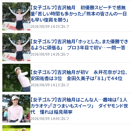
【女子ゴルフ】吉沢柚月 初優勝スピーチで感無
量「苦しい時間も多かった」「熊本の皆さんの一日
も早い復興を願う」
2026/08/09 14:33
ゴルフ
【女子ゴルフ】吉沢柚月「ホッとした。また優勝でき
るように頑張る」 プロ３年目で初Ｖ…一問一答
2026/08/09 14:26
ゴルフ
【女子ゴルフ】吉沢柚月が初Ｖ 永井花奈が２位、
安田祐香は３位 金田久美子は「８１」で４４位
2026/08/09 14:13
ゴルフ
【女子ゴルフ】吉沢柚月はこんな人…趣味は「１人
カラオケ」「さつまいもスイーツ」 ダイヤモンド世
代 憧れは稲見萌寧
2026/08/09 14:00
ゴルフ