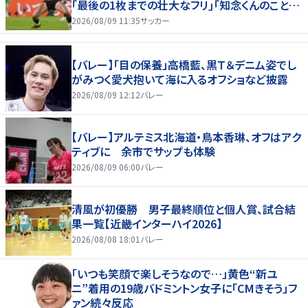
｢最後の1枚までの壮大なフリ｣｢知念くんのことど
んだけ好きなんよｗ｣
2026/08/09 11:35
サッカー
【バレー】「目の保養」高橋藍、黒Ｔ＆デニム姿でし
がみつく愛犬抱いて海に入るオフショなど披露
2026/08/09 12:12
バレー
【バレー】アルテミス北海道・鳥本香琳、オフはアク
ティブに 余市でサップも体験
2026/08/09 06:00
バレー
清風が初優勝 男子最終順位と個人賞、試合結
果一覧【近畿インターハイ2026】
2026/08/08 18:01
バレー
「いつも笑顔で楽しそうなので…」黄色“新ユ
ニ”着用の19歳バドミントン女子に「CMきそう」フ
ァン続々反応