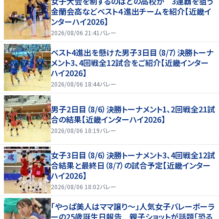
女子大会を制するのはどの高校か 3連覇を狙う
金蘭会高などベスト４進出チームを紹介【近畿イ
ンターハイ2026】
2026/08/06 21:41
バレー
ベスト4進出を懸けた男子3日目（8/7）決勝トーナ
メント3、4回戦全12試合をご紹介【近畿インター
ハイ2026】
2026/08/06 18:44
バレー
男子2日目（8/6）決勝トーナメント1、2回戦全21試
合の結果【近畿インターハイ2026】
2026/08/06 18:19
バレー
女子3日目（8/6）決勝トーナメント3、4回戦全12試
合結果と最終日（8/7）の試合予定【近畿インター
ハイ2026】
2026/08/06 18:02
バレー
「やっぱ美人はママ譲り～」人気女子バレーボーラ
ーの25歳誕生日報告 親子ショットが話題「恐る