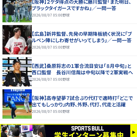
【阪神】２ケタ得点の大勝に藤川監督「また明日、
ブラックタイガースですかね」／一問一答
2026/08/07 05:00
野球
【広島】新井監督、先発の早期降板続く状況に「ブ
ルペン陣にしわ寄せがいってしまう」／一問一答
2026/08/07 05:00
野球
【西武】桑原将志の１軍合流目安は「８月中旬」と
西口監督 長谷川信哉は中旬以降で２軍実戦へ
2026/08/07 05:00
野球
【阪神】高寺望夢７試合ぶり代打で適時打「どこで
出てもしっかり」内野、外野、代打、代走と活躍
2026/08/07 05:00
野球