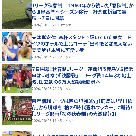
Ｊリーグ秋春制 １９９３年から続いた「春秋制」か
ら世界基準へシーズン移行 紆余曲折経て実
現…７日に開幕
2026/08/06 21:13
サッカー
夫は堂安律！Ｗ杯スタンドで輝いていた美女 ド
イツのホテルで上品コーデ「出産後とは思えない
美美♥」「本当に可愛い♥」
2026/08/06 21:12
サッカー
７日開幕！秋春制Ｊリーグ 連覇狙う鹿島ＶＳ横浜
Ｍはいきなり「決勝戦」 リーグ戦２４年ぶり地上
波、国立初の６万人超観衆動員へ
2026/08/06 21:08
サッカー
百年構想リーグは西の｢7勝3敗｣！鹿島は｢早川依
存｣から脱却を！柏の｢時代遅れサッカー｣に期待！
【Jリーグ開幕｢初の秋春制｣の大激論】(1)
2026/08/06 18:45
サッカー