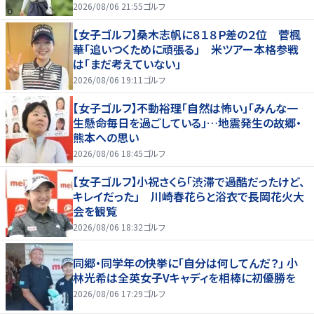
2026/08/06 21:55
ゴルフ
【女子ゴルフ】桑木志帆に８１８Ｐ差の２位 菅楓
華「追いつくために頑張る」 米ツアー本格参戦
は「まだ考えていない」
2026/08/06 19:11
ゴルフ
【女子ゴルフ】不動裕理「自然は怖い」「みんな一
生懸命毎日を過ごしている」…地震発生の故郷・
熊本への思い
2026/08/06 18:45
ゴルフ
【女子ゴルフ】小祝さくら「渋滞で過酷だったけど、
キレイだった」 川崎春花らと浴衣で長岡花火大
会を観覧
2026/08/06 18:32
ゴルフ
同郷・同学年の快挙に「自分は何してんだ？」 小
林光希は全英女子Vキャディを相棒に初優勝を
2026/08/06 17:29
ゴルフ