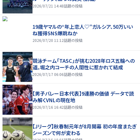
2026/07/21 14:48
話題の投稿
19歳ヤマルの“年上恋人♡”ガルシア、50万いい
ね獲得SNS爆跳ねか
2026/07/20 11:12
話題の投稿
競泳チーム「TASC」が挑む2028年ロス五輪への
道。堀之内コーチの人間性に惹かれて結成
2026/07/17 06:06
話題の投稿
【男子バレー日本代表】9連勝の価値 データで読
み解くVNLの現在地
2026/07/16 16:42
話題の投稿
【Jリーグ】秋春制元年が8月開幕 初の年度またぎ
シーズンで何が変わる
2026/07/15 15:55
話題の投稿