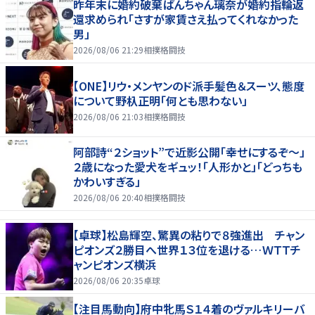
昨年末に婚約破棄ぱんちゃん璃奈が婚約指輪返
還求められ「さすが家賃さえ払ってくれなかった
男」
2026/08/06 21:29
相撲格闘技
【ONE】リウ・メンヤンのド派手髪色＆スーツ、態度
について野杁正明「何とも思わない」
2026/08/06 21:03
相撲格闘技
阿部詩“２ショット”で近影公開「幸せにするぞ〜」
２歳になった愛犬をギュッ！「人形かと」「どっちも
かわいすぎる」
2026/08/06 20:40
相撲格闘技
【卓球】松島輝空、驚異の粘りで８強進出 チャン
ピオンズ２勝目へ世界１３位を退ける…ＷＴＴチ
ャンピオンズ横浜
2026/08/06 20:35
卓球
【注目馬動向】府中牝馬Ｓ１４着のヴァルキリーバ