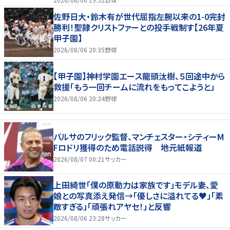
佐野日大・鈴木有が世代屈指左腕以来の1-0完封
勝利！聖隷クリストファーとの投手戦制す【26年夏
甲子園】
2026/08/06 20:35
野球
【甲子園】神村学園エース龍頭汰樹、５回途中から
救援「もう一回チームに流れをもってこようと」
2026/08/06 20:24
野球
バルサのフリック監督、マンチェスター・シティーM
Fロドリ獲得のため電話説得 地元紙報道
2026/08/07 00:21
サッカー
上田綺世「僕の原動力は家族です」モデル妻、愛
娘との写真添え発信→「優しさに溢れてる♥」「素
敵すぎる」「頑張れアヤセ！」と反響
2026/08/06 23:28
サッカー