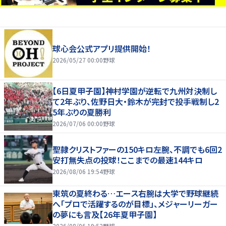
球心会公式アプリ提供開始！
2026/05/27 00:00
野球
【6日夏甲子園】神村学園が逆転で九州対決制し
て2年ぶり、佐野日大・鈴木が完封で投手戦制し2
5年ぶりの夏勝利
2026/07/06 00:00
野球
聖隷クリストファーの150キロ左腕、不調でも6回2
安打無失点の投球！ここまでの最速144キロ
2026/08/06 19:54
野球
東筑の夏終わる…エース右腕は大学で野球継続
へ「プロで活躍するのが目標」、メジャーリーガー
の夢にも言及【26年夏甲子園】
2026/08/06 19:52
野球