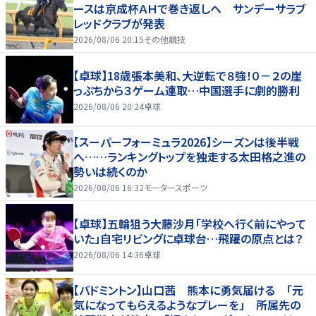
ースは京成杯ＡＨで巻き返しへ サンデーサラブ
レッドクラブが発表
2026/08/06 20:15
その他競技
【卓球】18歳張本美和、大逆転で８強！０－２の崖
っぷちから３ゲーム連取…中国選手に劇的勝利
2026/08/06 20:24
卓球
【スーパーフォーミュラ2026】シーズンは後半戦
へ……ランキングトップを独走する太田格之進の
勢いは続くのか
2026/08/06 16:32
モータースポーツ
【卓球】五輪狙う大藤沙月「学校へ行く前にやって
いた」自宅リビングに卓球台…飛躍の原点とは？
2026/08/06 14:36
卓球
【バドミントン】山口茜 熊本に勇気届ける 「元
気になってもらえるようなプレーを」 所属先の