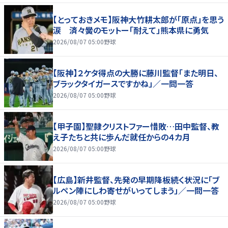
【とっておきメモ】阪神大竹耕太郎が「原点」を思う
涙 済々黌のモットー「耐えて」熊本県に勇気
2026/08/07 05:00
野球
【阪神】２ケタ得点の大勝に藤川監督「また明日、
ブラックタイガースですかね」／一問一答
2026/08/07 05:00
野球
【甲子園】聖隷クリストファー惜敗…田中監督、教
え子たちと共に歩んだ就任からの４カ月
2026/08/07 05:00
野球
【広島】新井監督、先発の早期降板続く状況に「ブ
ルペン陣にしわ寄せがいってしまう」／一問一答
2026/08/07 05:00
野球