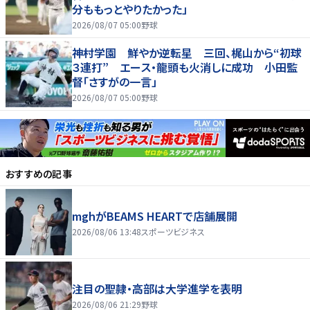
分ももっとやりたかった」
2026/08/07 05:00
野球
神村学園 鮮やか逆転星 三回、梶山から“初球
３連打” エース・龍頭も火消しに成功 小田監
督「さすがの一言」
2026/08/07 05:00
野球
おすすめの記事
mghがBEAMS HEARTで店舗展開
2026/08/06 13:48
スポーツビジネス
注目の聖隷・高部は大学進学を表明
2026/08/06 21:29
野球