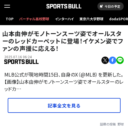
今日の予定
TOP
バーチャル高校野球
インターハイ
東京六大学野球
dodaSPO
（新しいタブ
山本由伸がモノトーンスーツ姿でオールスタ
ーのレッドカーペットに登場！イケメン姿でフ
ァンの声援に応える！
2025.07.16 06:24
MLB公式が現地時間15日、自身のX（@MLB）を更新した。
【画像】山本由伸がモノトーンスーツ姿でオールスターのレ
ッドカ…
記事全文を見る
話題の投稿
野球