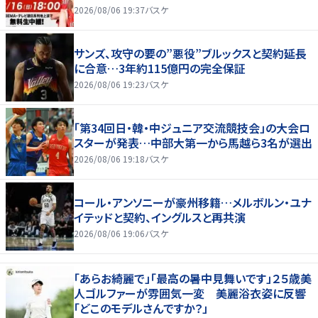
2026/08/06 19:37
バスケ
サンズ、攻守の要の”悪役”ブルックスと契約延長
に合意…3年約115億円の完全保証
2026/08/06 19:23
バスケ
「第34回日・韓・中ジュニア交流競技会」の大会ロ
スターが発表…中部大第一から馬越ら3名が選出
2026/08/06 19:18
バスケ
コール・アンソニーが豪州移籍…メルボルン・ユナ
イテッドと契約、イングルスと再共演
2026/08/06 19:06
バスケ
「あらお綺麗で」「最高の暑中見舞いです」２５歳美
人ゴルファーが雰囲気一変 美麗浴衣姿に反響
「どこのモデルさんですか？」