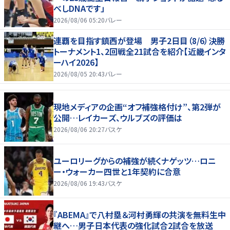
べしDNAです」
2026/08/06 05:20
バレー
連覇を目指す鎮西が登場 男子2日目（8/6）決勝
トーナメント1、2回戦全21試合を紹介【近畿インタ
ーハイ2026】
2026/08/05 20:43
バレー
現地メディアの企画“オフ補強格付け”、第2弾が
公開…レイカーズ、ウルブズの評価は
2026/08/06 20:27
バスケ
ユーロリーグからの補強が続くナゲッツ…ロニ
ー・ウォーカー四世と1年契約に合意
2026/08/06 19:43
バスケ
『ABEMA』で八村塁＆河村勇輝の共演を無料生中
継へ…男子日本代表の強化試合2試合を放送