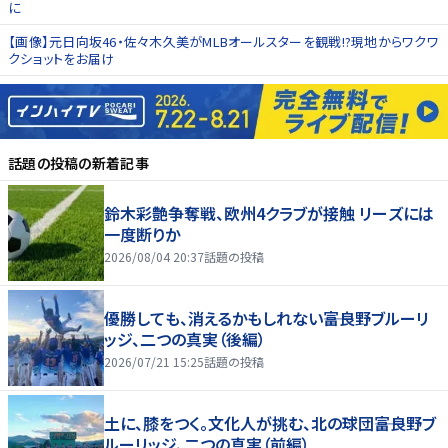
に
【画像】元日向坂46・佐々木久美がMLBオールスターを観戦!?現地からワクワ
クショットをお届け
話題の投稿
の新着記事
鈴木彩艶争奪戦、欧州4クラブが接触 リーズには
一度断りか
2026/08/04 20:37
話題の投稿
優勝しても、消えるかもしれない――富良野ブルーリ
ッジ、二つの真実（後編）
2026/07/21 15:25
話題の投稿
土に、膝をつく。文化人が挑む、北の球団――富良野ブ
ルーリッジ、二つの真実（前編）