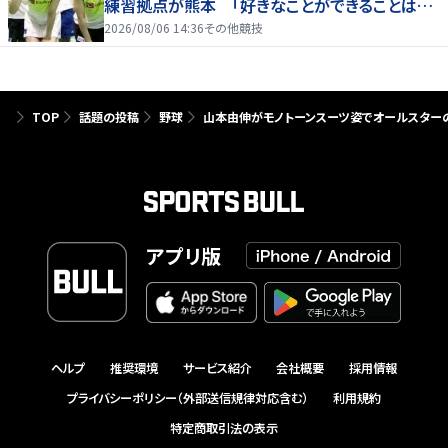
練習拠点が熊本 「好きなことができることは当
たり前じゃない」
2026/08/06 14:36
その他競技
TOP
話題の投稿
野球
山本由伸がモノトーンスーツ姿でオールスターの
アプリ版
ヘルプ
推奨環境
サービス紹介
会社概要
採用情報
プライバシーポリシー（外部送信規律対応含む）
利用規約
特定商取引法の表示