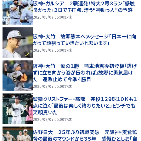
阪神・ガルシア ２戦連発！特大２号３ラン「感触
良かった」２日で７打点、漂う“神助っ人”の予感
2026/08/07 05:00
野球
阪神・大竹 故郷熊本へメッセージ「日本一に向
かって頑張っていきたいと思います」
2026/08/07 05:00
野球
阪神・大竹 涙の１勝 熊本地震後初登板「逃げ
ずに立ち向かう姿が伝われば」故郷に勇気届け
た 連敗止めて今季４勝目
2026/08/07 05:00
野球
聖隷クリストファー・高部 完投１２９球１０Ｋも１
点に泣く「最後は楽しく終わりたいと」ピンチでも
笑顔貫いた
2026/08/07 05:00
野球
佐野日大 ２５年ぶり初戦突破 元阪神・麦倉監
督の最後のマウンドから３５年 感慨ひとしお「自