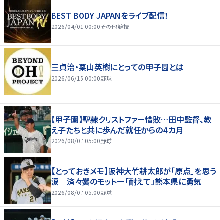
BEST BODY JAPANをライブ配信！
2026/04/01 00:00
その他競技
王貞治・栗山英樹にとっての甲子園とは
2026/06/15 00:00
野球
【甲子園】聖隷クリストファー惜敗…田中監督、教
え子たちと共に歩んだ就任からの４カ月
2026/08/07 05:00
野球
【とっておきメモ】阪神大竹耕太郎が「原点」を思う
涙 済々黌のモットー「耐えて」熊本県に勇気
2026/08/07 05:00
野球