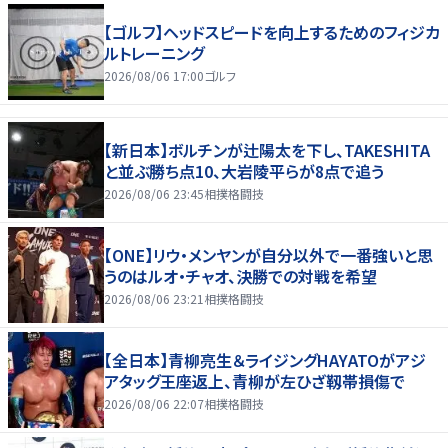
【ゴルフ】ヘッドスピードを向上するためのフィジカ
ルトレーニング
2026/08/06 17:00
ゴルフ
【新日本】ボルチンが辻陽太を下し、TAKESHITA
と並ぶ勝ち点10、大岩陵平らが8点で追う
2026/08/06 23:45
相撲格闘技
【ONE】リウ・メンヤンが自分以外で一番強いと思
うのはルオ・チャオ、決勝での対戦を希望
2026/08/06 23:21
相撲格闘技
【全日本】青柳亮生＆ライジングHAYATOがアジ
アタッグ王座返上、青柳が左ひざ靱帯損傷で
2026/08/06 22:07
相撲格闘技