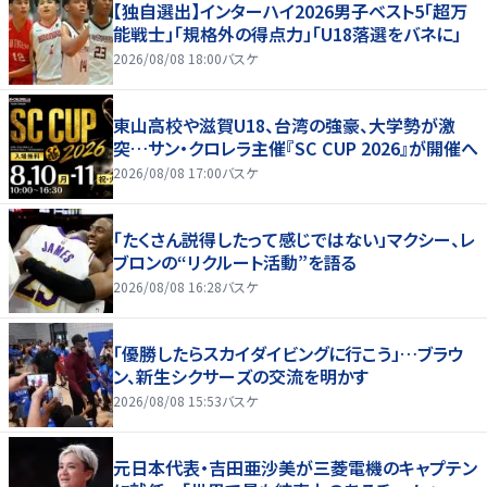
【独自選出】インターハイ2026男子ベスト5「超万
能戦士」「規格外の得点力」「U18落選をバネに」
2026/08/08 18:00
バスケ
東山高校や滋賀U18、台湾の強豪、大学勢が激
突…サン・クロレラ主催『SC CUP 2026』が開催へ
2026/08/08 17:00
バスケ
「たくさん説得したって感じではない」マクシー、レ
ブロンの“リクルート活動”を語る
2026/08/08 16:28
バスケ
「優勝したらスカイダイビングに行こう」…ブラウ
ン、新生シクサーズの交流を明かす
2026/08/08 15:53
バスケ
元日本代表・吉田亜沙美が三菱電機のキャプテン