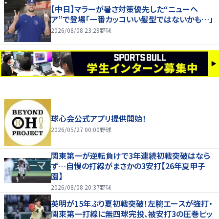
【中日】マラーが暑さ対策優先した“ニューヘ
ア”で登場「一番カッコいい髪型ではないかも…」
2026/08/08 23:29
野球
球心会公式アプリ提供開始！
2026/05/27 00:00
野球
関東第一が逆転負けで3年連続初戦突破はなら
ず…自慢の打線がまさかの3安打【26年夏甲子
園】
2026/08/08 20:37
野球
英明が15年ぶり夏初戦突破！左腕エースが強打・
関東第一打線に無四球完投、被安打3の圧巻ピッ