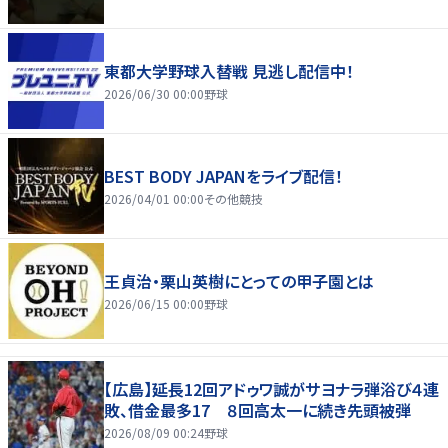
東都大学野球入替戦 見逃し配信中！
2026/06/30 00:00
野球
BEST BODY JAPANをライブ配信！
2026/04/01 00:00
その他競技
王貞治・栗山英樹にとっての甲子園とは
2026/06/15 00:00
野球
【広島】延長12回アドゥワ誠がサヨナラ弾浴び４連
敗、借金最多17 ８回高太一に続き先頭被弾
2026/08/09 00:24
野球