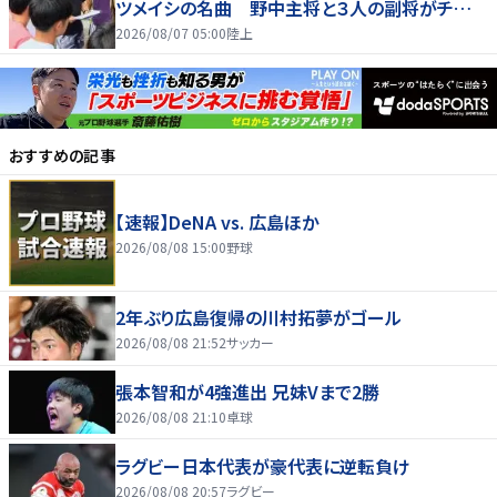
ツメイシの名曲 野中主将と３人の副将がチーム
を引っ張る…夏合宿特集第１弾、国学院大
2026/08/07 05:00
陸上
おすすめの記事
【速報】DeNA vs. 広島ほか
2026/08/08 15:00
野球
2年ぶり広島復帰の川村拓夢がゴール
2026/08/08 21:52
サッカー
張本智和が4強進出 兄妹Vまで2勝
2026/08/08 21:10
卓球
ラグビー日本代表が豪代表に逆転負け
2026/08/08 20:57
ラグビー