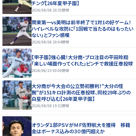
チング【26年夏甲子園】
2026/08/08 20:35
野球
関東第一vs英明は前半終了で1対1の好ゲーム！
ハイレベルな攻防に「1回戦で当たるのはもったい
ない」とファン感嘆
2026/08/08 20:04
野球
【甲子園】強心臓！大分商・プロ注目の平田玲翔
「楽しい場面作ってくれた」ピンチで救援圧巻投球
2026/06/23 00:00
野球
大分商が今大会の公立勢初勝利！"大分の怪
腕"が151キロ計測の圧巻投球、同校29年ぶりの
白星呼び込む【26年夏甲子園】
2026/08/08 19:32
野球
オランダ１部ＰＳＶがＭＦ佐野航大を獲得 移籍
金はボーナス込みの３０億円超えか