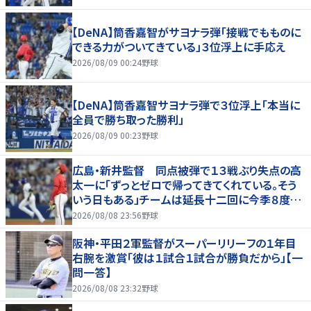
【DeNA】筒香嘉智がサヨナラ弾「接戦でもものに
できる力がついてきている」３位浮上に手応え
2026/08/09 00:24
野球
【DeNA】筒香嘉智サヨナラ弾で３位浮上「本当に
全員で勝ち取った勝利」
2026/08/09 00:23
野球
広島・新井監督 同点被弾で１３戦ぶり失点の高
太一に「ずっとゼロで帰ってきてくれている。そう
いう日もある」チームは延長十二回に今季８度目
サヨナラ負け
2026/08/08 23:56
野球
阪神・平田２軍監督がスーパーリリーフの１年目
右腕を激賞「彼は１試合１試合が勝負だから」【一
問一答】
2026/08/08 23:32
野球