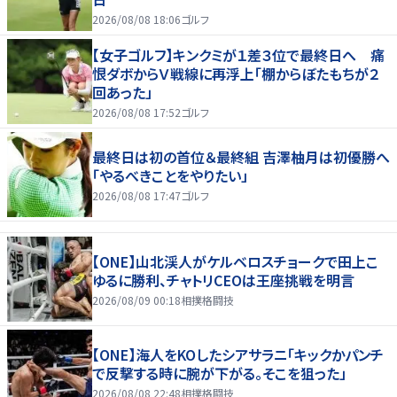
2026/08/08 18:06
ゴルフ
【女子ゴルフ】キンクミが１差３位で最終日へ 痛
恨ダボからＶ戦線に再浮上「棚からぼたもちが２
回あった」
2026/08/08 17:52
ゴルフ
最終日は初の首位＆最終組 吉澤柚月は初優勝へ
「やるべきことをやりたい」
2026/08/08 17:47
ゴルフ
【ONE】山北渓人がケルベロスチョークで田上こ
ゆるに勝利、チャトリCEOは王座挑戦を明言
2026/08/09 00:18
相撲格闘技
【ONE】海人をKOしたシアサラニ「キックかパンチ
で反撃する時に腕が下がる。そこを狙った」
2026/08/08 22:48
相撲格闘技