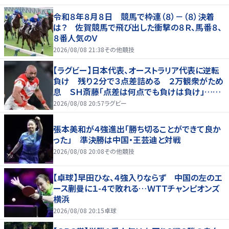
令和８年８月８日 競馬で枠連（８）－（８）決着
は？ 佐賀競馬で飛び出した衝撃の８Ｒ、馬番８、
８番人気のＶ
2026/08/08 21:38
その他競技
【ラグビー】日本代表、オーストラリア代表に逆転
負け 残り２分で３点差詰める ２万観衆がため
息 ＳＨ斎藤「点差は何点でも負けは負け」…前
半にＳＯ伊藤龍が先制トライ、３２ー３５で惜敗
2026/08/08 20:57
ラグビー
張本美和が４強進出「勝ち切ることができて良か
った」 準決勝は中国・王芸迪と対戦
2026/08/08 20:08
その他競技
【卓球】早田ひな、４強入りならず 中国の左のエ
ース蒯曼に１-４で敗れる…ＷＴＴチャンピオンズ
横浜
2026/08/08 20:15
卓球