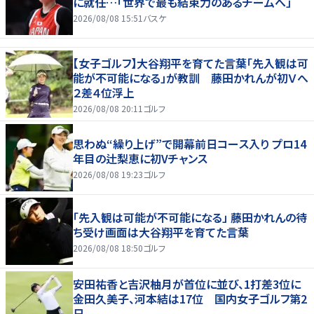
に就任…「世界で最も結束力のあるチームへ」
2026/08/08 15:51
バスケ
【女子ゴルフ】大谷翔平を育てた言葉「先入観は可
能が不可能になる」が教訓 藤田かれんが初Ｖへ
２差４位浮上
2026/08/08 20:11
ゴルフ
思わぬ“繰り上げ”で開幕前日コース入り プロ14
年目の辻梨恵に初Vチャンス
2026/08/08 19:23
ゴルフ
「先入観は可能が不可能になる」 藤田かれんの待
ち受け画面は大谷翔平を育てた言葉
2026/08/08 18:50
ゴルフ
安田祐香と吉沢柚月が首位に並び、1打差3位に
金田久美子、河本結は17位 国内女子ゴルフ第2
日