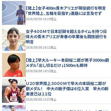
【陸上】女子400m青木アリエが現役続行を明言
「世界陸上、五輪を目指す」進路には言及せず
2026/08/08 16:19
陸上
女子４００Ｍで日本記録を超えるタイムを持つ日
体大の青木アリエが来春の卒業後も競技続行を
明言
2026/08/08 16:12
陸上
【陸上】早大ルーキー本田桜二郎が男子3000m銅
メダル「出し切るだけ」1500mも期待
2026/08/08 14:52
陸上
Ｕ２０世界陸上３０００Ｍで早大の本田桜二郎が
銅メダル！ 中大の簡子傑は６位入賞 早大の新
妻遼己は１１位
2026/08/08 13:07
陸上