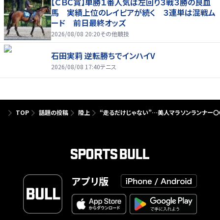
【ＣＢＣ賞】単勝１番人気は左回り３戦３勝の良血
馬 実績上位のレイピアが続く ３連単は混戦ム
ード 前日最終オッズ
2026/08/08 20:20
その他競技
石田実莉 逆転勝ちでインハイV
2026/08/08 17:40
テニス
TOP
話題の投稿
陸上
“走るだけじゃない”…美人マラソンランナー
アプリ版