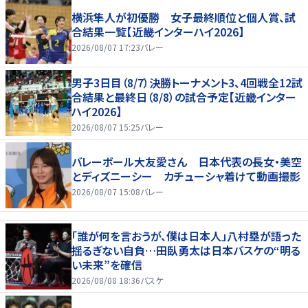
横浜隼人が初優勝 女子最終順位と個人賞、試
合結果一覧【近畿インターハイ2026】
2026/08/07 17:23
バレー
男子3日目（8/7）決勝トーナメント3、4回戦全12試
合結果と最終日（8/8）の試合予定【近畿インター
ハイ2026】
2026/08/07 15:25
バレー
バレーボール大友愛さん 日本代表の長女・美空
とディズニーシー カチューシャ着けて動画撮影
2026/08/07 15:08
バレー
「誰が何を言おうが、僕は日本人」八村塁が語った
揺るぎない自負…田臥勇太は日本バスケの“明る
い未来”を確信
2026/08/08 18:36
バスケ