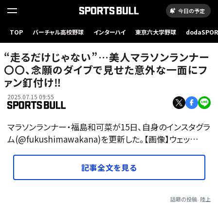
今日の予定
TOP
バーチャル高校野球
インターハイ
東京六大学野球
dodaSPO
（新しいタブ
“走るだけじゃない”…美人マラソンランナー
〇〇、念願のダイブで見せた意外な一面にフ
ァン釘付け‼
2025.07.15 09:55
マラソンランナー・福島和可菜が15日、自身のインスタグラ
ム(@fukushimawakana)を更新した。【画像】ウェッ…
記事全文を見る
話題の投稿
陸上