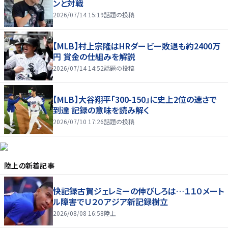
ンと対戦
2026/07/14 15:19
話題の投稿
【MLB】村上宗隆はHRダービー敗退も約2400万
円 賞金の仕組みを解説
2026/07/14 14:52
話題の投稿
【MLB】大谷翔平「300-150」に史上2位の速さで
到達 記録の意味を読み解く
2026/07/10 17:26
話題の投稿
陸上
の新着記事
快記録古賀ジェレミーの伸びしろは…１１０メート
ル障害でＵ２０アジア新記録樹立
2026/08/08 16:58
陸上