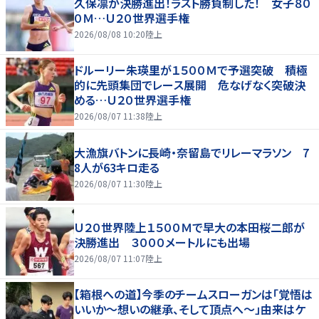
久保凛が決勝進出！ラスト勝負制した！ 女子８０
０Ｍ…Ｕ２０世界選手権
2026/08/08 10:20
陸上
ドルーリー朱瑛里が１５００Ｍで予選突破 積極
的に先頭集団でレース展開 危なげなく突破決
める…Ｕ２０世界選手権
2026/08/07 11:38
陸上
大漁旗バトンに長崎・奈留島でリレーマラソン 7
8人が63キロ走る
2026/08/07 11:30
陸上
Ｕ２０世界陸上１５００Ｍで早大の本田桜二郎が
決勝進出 ３０００メートルにも出場
2026/08/07 11:07
陸上
【箱根への道】今季のチームスローガンは「覚悟は
いいか～想いの継承、そして頂点へ～」由来はケ