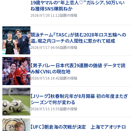
19歳ヤマルの“年上恋人♡”ガルシア、50万いい
ね獲得SNS爆跳ねか
2026/07/20 11:12
話題の投稿
競泳チーム「TASC」が挑む2028年ロス五輪への
道。堀之内コーチの人間性に惹かれて結成
2026/07/17 06:06
話題の投稿
【男子バレー日本代表】9連勝の価値 データで読
み解くVNLの現在地
2026/07/16 16:42
話題の投稿
【Jリーグ】秋春制元年が8月開幕 初の年度またぎ
シーズンで何が変わる
2026/07/15 15:55
話題の投稿
【UFC】朝倉海の次戦が決定 上海でアオリチロ