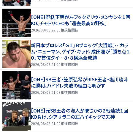
【ONE】野杁正明が左フックでリウ・メンヤンを１回
KO、チャトリCEOも「過去最高の野杁」
2026/08/08 22:36
相撲格闘技
新日本プロレス「Ｇ１」Ｂブロック「大混戦」…カラ
ム・ニューマン、ゲイブ・キッド、成田蓮が「勝ち点１
０」で首位タイ…８・８横浜全成績
2026/08/08 21:20
相撲格闘技
【ONE】SB王者・笠原弘希がRISE王者・塩川琉斗
に勝利、ハイドレ失敗の理由も明かす
2026/08/08 21:03
相撲格闘技
【ONE】元SB王者の海人がまさかの２戦連続１回
KO負け、シアサラニの左ハイキックで失神
2026/08/08 21:02
相撲格闘技