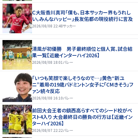
Ｃ大阪香川真司「僕も、日本サッカー界もうれし
い。みんなハッピー」長友佑都の現役続行に言及
2026/08/08 22:48
サッカー
清風が初優勝 男子最終順位と個人賞、試合結
果一覧【近畿インターハイ2026】
2026/08/08 18:01
バレー
「いつも笑顔で楽しそうなので…」黄色“新ユ
ニ”着用の19歳バドミントン女子に「CMきそう」フ
ァン続々反応
2026/08/08 16:10
バレー
前回大会王者の鎮西高らすべてのシード校がベ
スト4入り 大会最終日の勝負の行方は【近畿イン
ターハイ2026】
2026/08/07 22:22
バレー