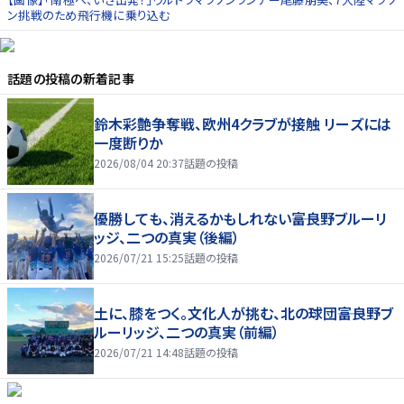
ン挑戦のため飛行機に乗り込む
話題の投稿
の新着記事
鈴木彩艶争奪戦、欧州4クラブが接触 リーズには
一度断りか
2026/08/04 20:37
話題の投稿
優勝しても、消えるかもしれない――富良野ブルーリ
ッジ、二つの真実（後編）
2026/07/21 15:25
話題の投稿
土に、膝をつく。文化人が挑む、北の球団――富良野ブ
ルーリッジ、二つの真実（前編）
2026/07/21 14:48
話題の投稿