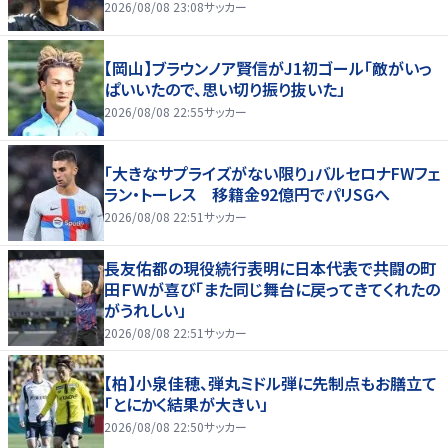
2026/08/08 23:08
サッカー
【岡山】ブラウンノア賢信がJ1初ゴール「敵がいっ
ぱいいたので、思い切り振り抜いた」
2026/08/08 22:55
サッカー
「大きなサプライズがない限り」バルセロナFWフェ
ラン・トーレス 移籍金92億円でパリSGへ
2026/08/08 22:51
サッカー
長友佑都の現役続行表明に日本代表で共闘の町
田ＦＷが喜び「また同じ舞台に戻ってきてくれたの
がうれしい」
2026/08/08 22:51
サッカー
【柏】小泉佳穂、弾丸ミドル弾に先制点もお膳立て
「とにかく結果が大きい」
2026/08/08 22:50
サッカー