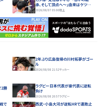
承、そして頂点へ～」由来はケツメ
イシの名曲 野中主将と３人の副
2026/08/07 05:00
陸上
将がチームを引っ張る…夏合宿特
集第１弾、国学院大
2年ぶり広島復帰の川村拓夢がゴー
ル
2026/08/08 21:52
サッカー
ラグビー日本代表が豪代表に逆転
で2勝
負け
2026/08/08 20:57
ラグビー
戦で
西武・小島大河が逆転HRで連敗止