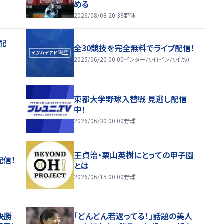
める
2026/08/08 20:38
野球
配
全30競技を完全無料でライブ配信！
2025/06/20 00:00
インターハイ(インハイ.tv)
東都大学野球入替戦 見逃し配信
中！
2026/06/30 00:00
野球
王貞治・栗山英樹にとっての甲子園
配信！
とは
2026/06/15 00:00
野球
決勝
「どんどん若返ってる！」話題の美人