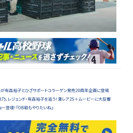
央が有森裕子とひざサポートコラーゲン発売20周年企画に登場
希乃、レジェンド・有森裕子を追う！激レア2S＋ムービーに大反響
ョー登壇！『OB戦もやりたいね』