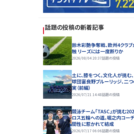
話題の投稿
の新着記事
鈴木彩艶争奪戦、欧州4クラブ
触 リーズには一度断りか
2026/08/04 20:37
話題の投稿
土に、膝をつく。文化人が挑む
球団――富良野ブルーリッジ、二
実（前編）
2026/07/21 14:48
話題の投稿
競泳チーム「TASC」が挑む20
ロス五輪への道。堀之内コー
間性に惹かれて結成
2026/07/17 06:06
話題の投稿