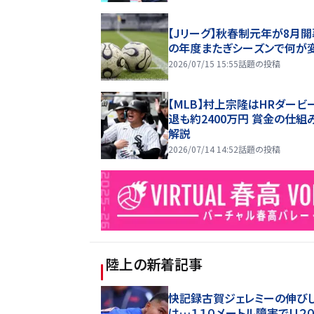
【Jリーグ】秋春制元年が8月開
の年度またぎシーズンで何が
2026/07/15 15:55
話題の投稿
【MLB】村上宗隆はHRダービ
退も約2400万円 賞金の仕組
解説
2026/07/14 14:52
話題の投稿
陸上
の新着記事
快記録古賀ジェレミーの伸び
は…１１０メートル障害でＵ２