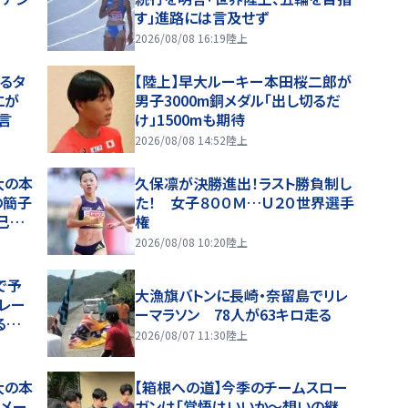
す」進路には言及せず
2026/08/08 16:19
陸上
るタ
【陸上】早大ルーキー本田桜二郎が
エが
男子3000m銅メダル「出し切るだ
言
け」1500mも期待
2026/08/08 14:52
陸上
大の本
久保凛が決勝進出！ラスト勝負制し
の簡子
た！ 女子８００Ｍ…Ｕ２０世界選手
己は
権
2026/08/08 10:20
陸上
で予
大漁旗バトンに長崎・奈留島でリレ
レー
ーマラソン 78人が63キロ走る
る…
2026/08/07 11:30
陸上
大の本
【箱根への道】今季のチームスロー
０メー
ガンは「覚悟はいいか～想いの継