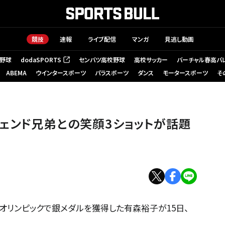
競技
速報
ライブ配信
マンガ
見逃し動画
野球
dodaSPORTS
センバツ高校野球
高校サッカー
バーチャル春高バ
（新しいタブで開く）
ABEMA
ウインタースポーツ
パラスポーツ
ダンス
モータースポーツ
そ
ェンド兄弟との笑顔3ショットが話題
ナオリンピックで銀メダルを獲得した有森裕子が15日、