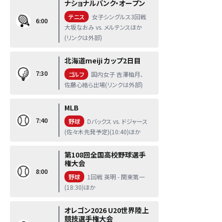
ナショナルバンク・オープン
テニス
女子シングルス3回戦
6:00
大坂なおみ vs. メルテンスほか
(リンクは外部)
北海道meiji カップ2日目
7:30
ゴルフ
国内女子 吉澤柚月、
佐藤心結ら出場(リンクは外部)
MLB
7:40
野球
Dバックス vs. ドジャース
(佐々木先発予定)(10:40)ほか
第108回全国高校野球選手
権大会
8:00
野球
1回戦 英明 - 関東第一
(18:30)ほか
オレゴン2026 U20世界陸上
競技選手権大会