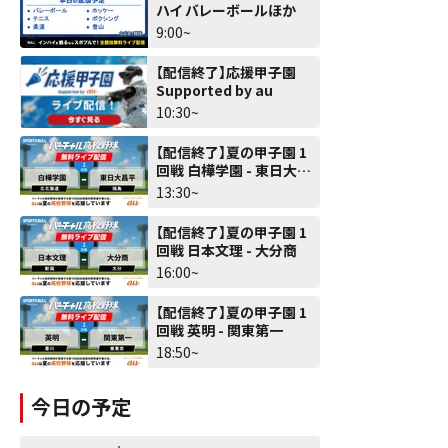
ハイ バレーボールほか
9:00~
【配信終了】応援甲子園
Supported by au
10:30~
【配信終了】夏の甲子園 1
回戦 白樺学園 - 東日大昌
平
13:30~
【配信終了】夏の甲子園 1
回戦 日本文理 - 大分商
16:00~
【配信終了】夏の甲子園 1
回戦 英明 - 関東第一
18:50~
今日の予定