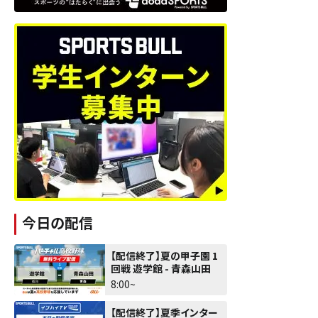
今日の配信
【配信終了】夏の甲子園 1
回戦 遊学館 - 青森山田
8:00~
【配信終了】夏季インター