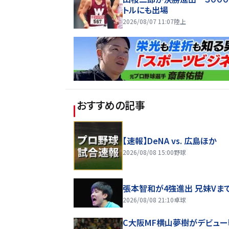
トルにも出場
2026/08/07 11:07
陸上
おすすめの記事
【速報】DeNA vs. 広島ほか
2026/08/08 15:00
野球
張本智和が4強進出 兄妹Vま
2026/08/08 21:10
卓球
C大阪MF横山夢樹がデビュー