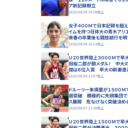
ア新記録樹立
2026/08/08 16:58
陸上
女子４００Ｍで日本記録を超え
イムを持つ日体大の青木アリ
来春の卒業後も競技続行を明
2026/08/08 16:12
陸上
Ｕ２０世界陸上３０００Ｍで早
田桜二郎が銅メダル！ 中大
傑は６位入賞 早大の新妻遼
１１位
2026/08/08 13:07
陸上
ドルーリー朱瑛里が１５００Ｍ
選突破 積極的に先頭集団で
ス展開 危なげなく突破決め
Ｕ２０世界選手権
2026/08/07 11:38
陸上
Ｕ２０世界陸上１５００Ｍで早
田桜二郎が決勝進出 ３００