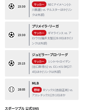
サッカー
NECナイメヘン(小
23:30
川航基) vs. テルスターほか(リン
クは外部)
プリメイラ・リーガ
サッカー
ギマラインス vs. ア
23:30
ロウカ(福井太智)(26:00)ほか(リ
ンクは外部)
ジュピラー・プロ・リーグ
サッカー
シント=トロイデン
25:15
(谷口彰悟ら) vs. ロンメルSK(27:
45)ほか(リンクは外部)
MLB
28:05
野球
Rソックス(吉田正尚) vs.
アスレチックス(29:10)ほか
スポーツブル 公式SNS