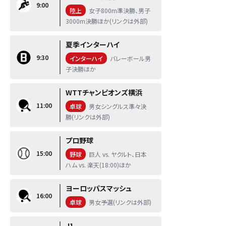
9:00
陸上
女子800m準決勝、男子
3000m決勝ほか(リンクは外部)
夏季インターハイ
9:30
インターハイ
バレーボール男
子決勝ほか
WTTチャンピオンズ横浜
11:00
卓球
男女シングルス準々決
勝(リンクは外部)
プロ野球
15:00
野球
巨人 vs. ヤクルト、日本
ハム vs. 楽天(18:00)ほか
ヨーロッパスマッシュ
16:00
卓球
男女予選(リンクは外部)
J1