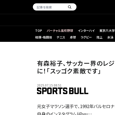
TOP
バーチャル高校野球
インターハイ
東京六大学
相撲・格闘技
テニス
卓球
ラグビー
陸上
水泳
有森裕子、サッカー界のレジ
に！「スッゴク素敵です」
2025.07.15 08:51
元女子マラソン選手で、1992年バルセロ
自身のインスタグラム(@yu…