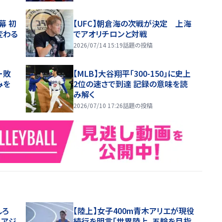
幕 初
【UFC】朝倉海の次戦が決定 上海
変わる
でアオリチロンと対戦
2026/07/14 15:19
話題の投稿
ー敗
【MLB】大谷翔平「300-150」に史上
みを
2位の速さで到達 記録の意味を読
み解く
2026/07/10 17:26
話題の投稿
しろ
【陸上】女子400m青木アリエが現役
０アジ
続行を明言「世界陸上、五輪を目指