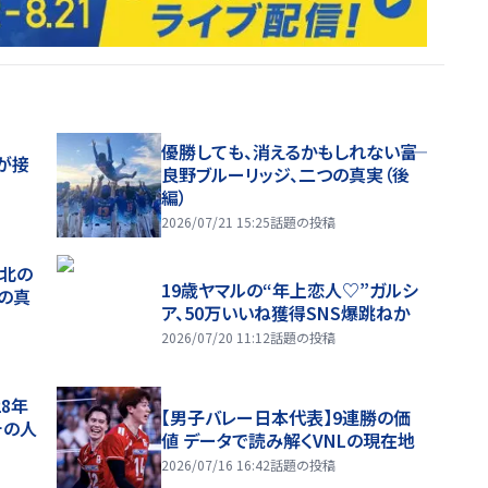
優勝しても、消えるかもしれない――富
が接
良野ブルーリッジ、二つの真実（後
編）
2026/07/21 15:25
話題の投稿
、北の
19歳ヤマルの“年上恋人♡”ガルシ
つの真
ア、50万いいね獲得SNS爆跳ねか
2026/07/20 11:12
話題の投稿
28年
【男子バレー日本代表】9連勝の価
チの人
値 データで読み解くVNLの現在地
2026/07/16 16:42
話題の投稿