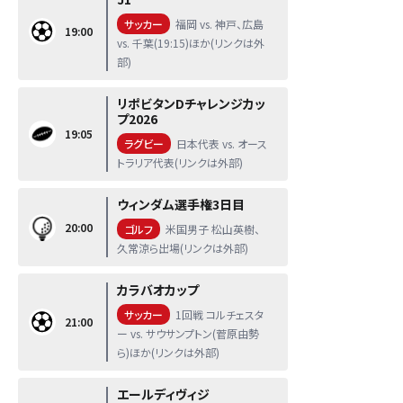
サッカー
福岡 vs. 神戸、広島
19:00
vs. 千葉(19:15)ほか(リンクは外
部)
リポビタンDチャレンジカッ
プ2026
19:05
ラグビー
日本代表 vs. オース
トラリア代表(リンクは外部)
ウィンダム選手権3日目
20:00
ゴルフ
米国男子 松山英樹、
久常涼ら出場(リンクは外部)
カラバオカップ
サッカー
1回戦 コルチェスタ
21:00
ー vs. サウサンプトン(菅原由勢
ら)ほか(リンクは外部)
エールディヴィジ