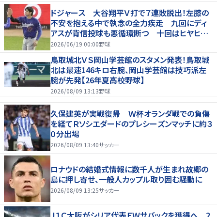
ドジャース 大谷翔平Ｖ打で７連敗脱出！左膝の
不安を抱える中で執念の全力疾走 九回にディ
アスが背信投球も悪循環断つ 十回はヒヤヒヤ
もリード守る
2026/06/19 00:00
野球
鳥取城北ＶＳ岡山学芸館のスタメン発表！鳥取城
北は最速146キロ右腕、岡山学芸館は技巧派左
腕が先発【26年夏高校野球】
2026/08/09 13:13
野球
久保建英が実戦復帰 Ｗ杯オランダ戦での負傷
を経てＲソシエダードのプレシーズンマッチに約３
０分出場
2026/08/09 13:40
サッカー
ロナウドの結婚式情報に数千人が生まれ故郷の
島に押し寄せ、一般人カップル取り囲む騒動に
2026/08/09 13:25
サッカー
Ｊ１Ｃ大阪がシリア代表ＦＷサバックを獲得へ 2