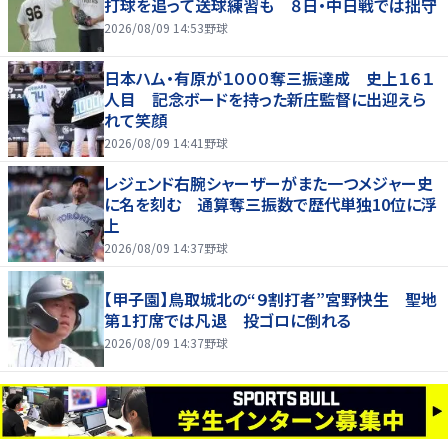
打球を追って送球練習も ８日・中日戦では拙守
2026/08/09 14:53
野球
日本ハム・有原が１０００奪三振達成 史上１６１
人目 記念ボードを持った新庄監督に出迎えら
れて笑顔
2026/08/09 14:41
野球
レジェンド右腕シャーザーがまた一つメジャー史
に名を刻む 通算奪三振数で歴代単独10位に浮
上
2026/08/09 14:37
野球
【甲子園】鳥取城北の“９割打者”宮野快生 聖地
第１打席では凡退 投ゴロに倒れる
2026/08/09 14:37
野球