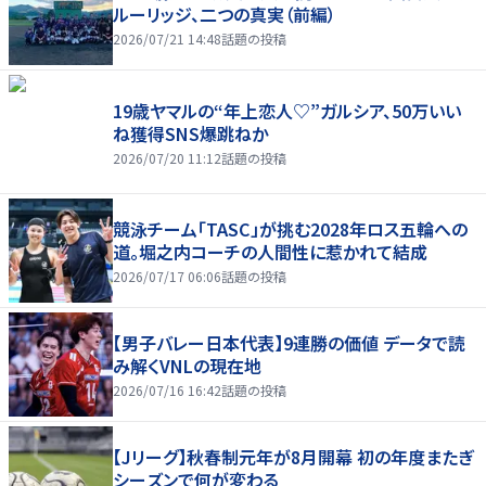
ルーリッジ、二つの真実（前編）
2026/07/21 14:48
話題の投稿
19歳ヤマルの“年上恋人♡”ガルシア、50万いい
ね獲得SNS爆跳ねか
2026/07/20 11:12
話題の投稿
競泳チーム「TASC」が挑む2028年ロス五輪への
道。堀之内コーチの人間性に惹かれて結成
2026/07/17 06:06
話題の投稿
【男子バレー日本代表】9連勝の価値 データで読
み解くVNLの現在地
2026/07/16 16:42
話題の投稿
【Jリーグ】秋春制元年が8月開幕 初の年度またぎ
シーズンで何が変わる