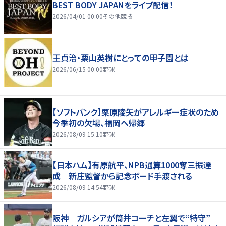
BEST BODY JAPANをライブ配信！
2026/04/01 00:00
その他競技
王貞治・栗山英樹にとっての甲子園とは
2026/06/15 00:00
野球
【ソフトバンク】栗原陵矢がアレルギー症状のため
今季初の欠場、福岡へ帰郷
2026/08/09 15:10
野球
【日本ハム】有原航平、NPB通算1000奪三振達
成 新庄監督から記念ボード手渡される
2026/08/09 14:54
野球
阪神 ガルシアが筒井コーチと左翼で“特守”