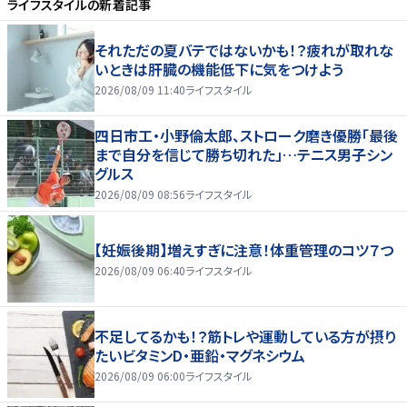
ライフスタイル
の新着記事
それただの夏バテではないかも！？疲れが取れな
いときは肝臓の機能低下に気をつけよう
2026/08/09 11:40
ライフスタイル
四日市工・小野倫太郎、ストローク磨き優勝「最後
まで自分を信じて勝ち切れた」…テニス男子シン
グルス
2026/08/09 08:56
ライフスタイル
【妊娠後期】増えすぎに注意！体重管理のコツ７つ
2026/08/09 06:40
ライフスタイル
不足してるかも！？筋トレや運動している方が摂り
たいビタミンD・亜鉛・マグネシウム
2026/08/09 06:00
ライフスタイル