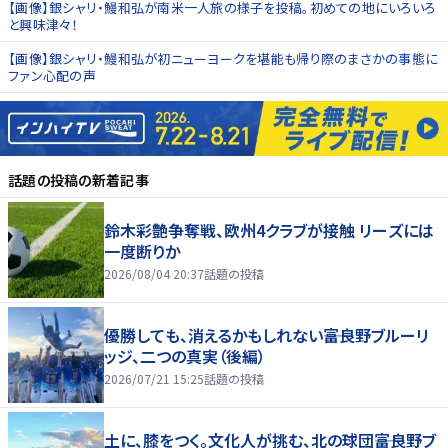
【画像】銀シャリ・鰻和弘が南米一人旅の様子を投稿。初めての地にいろいろ
と興味津々！
【画像】銀シャリ・鰻和弘が初ニューヨークを堪能も帰り際のまさかの事態に
ファン心配の声
話題の投稿
の新着記事
鈴木彩艶争奪戦、欧州4クラブが接触 リーズには
一度断りか
2026/08/04 20:37
話題の投稿
優勝しても、消えるかもしれない――富良野ブルーリ
ッジ、二つの真実（後編）
2026/07/21 15:25
話題の投稿
土に、膝をつく。文化人が挑む、北の球団――富良野ブ