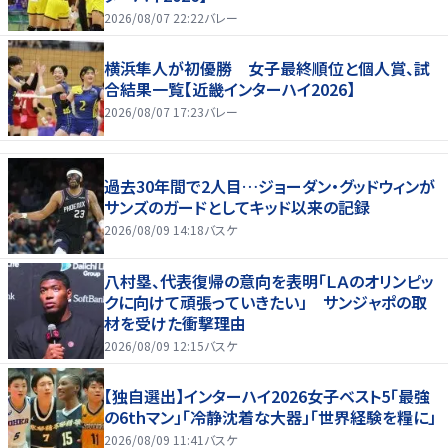
2026/08/07 22:22
バレー
横浜隼人が初優勝 女子最終順位と個人賞、試
合結果一覧【近畿インターハイ2026】
2026/08/07 17:23
バレー
過去30年間で2人目…ジョーダン・グッドウィンが
サンズのガードとしてキッド以来の記録
2026/08/09 14:18
バスケ
八村塁、代表復帰の意向を表明「ＬＡのオリンピッ
クに向けて頑張っていきたい」 サンジャポの取
材を受けた衝撃理由
2026/08/09 12:15
バスケ
【独自選出】インターハイ2026女子ベスト5「最強
の6thマン」「冷静沈着な大器」「世界経験を糧に」
2026/08/09 11:41
バスケ