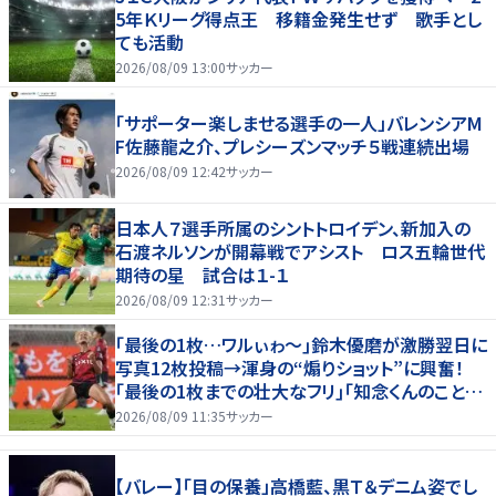
5年Ｋリーグ得点王 移籍金発生せず 歌手とし
ても活動
2026/08/09 13:00
サッカー
「サポーター楽しませる選手の一人」バレンシアM
F佐藤龍之介、プレシーズンマッチ５戦連続出場
2026/08/09 12:42
サッカー
日本人７選手所属のシントトロイデン、新加入の
石渡ネルソンが開幕戦でアシスト ロス五輪世代
期待の星 試合は１-１
2026/08/09 12:31
サッカー
｢最後の1枚…ワルぃゎ〜｣鈴木優磨が激勝翌日に
写真12枚投稿→渾身の“煽りショット”に興奮！
｢最後の1枚までの壮大なフリ｣｢知念くんのことど
んだけ好きなんよｗ｣
2026/08/09 11:35
サッカー
【バレー】「目の保養」高橋藍、黒Ｔ＆デニム姿でし