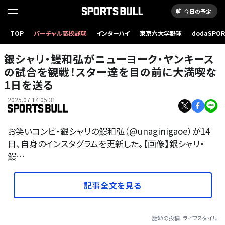
今日の予定
TOP
バーチャル高校野球
インターハイ
東京六大学野球
dodaSPO
（新しいタブ
銀シャリ・鰻和弘がニューヨーク・ヤンキース
の試合を観戦！スター達を目の前に大満喫な
1日を送る
2025.07.14 05:31
お笑いコンビ・銀シャリの鰻和弘（@unaginigaoe）が14
日、自身のインスタグラムを更新した。【画像】銀シャリ・
鰻…
記事全文を見る
話題の投稿
ライフスタイル