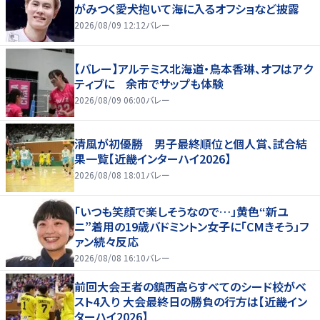
がみつく愛犬抱いて海に入るオフショなど披露
2026/08/09 12:12
バレー
【バレー】アルテミス北海道・鳥本香琳、オフはアク
ティブに 余市でサップも体験
2026/08/09 06:00
バレー
清風が初優勝 男子最終順位と個人賞、試合結
果一覧【近畿インターハイ2026】
2026/08/08 18:01
バレー
「いつも笑顔で楽しそうなので…」黄色“新ユ
ニ”着用の19歳バドミントン女子に「CMきそう」フ
ァン続々反応
2026/08/08 16:10
バレー
前回大会王者の鎮西高らすべてのシード校がベ
スト4入り 大会最終日の勝負の行方は【近畿イン
ターハイ2026】