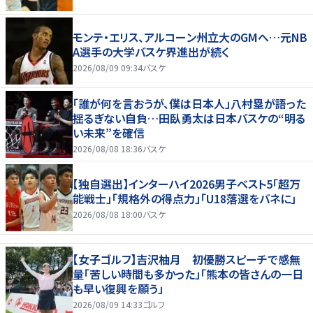
モンテ・エリス、アルコーン州立大のGMへ…元NB
A選手の大学バスケ界進出が続く
2026/08/09 09:34
バスケ
「誰が何を言おうが、僕は日本人」八村塁が語った
揺るぎない自負…田臥勇太は日本バスケの“明る
い未来”を確信
2026/08/08 18:36
バスケ
【独自選出】インターハイ2026男子ベスト5「超万
能戦士」「規格外の得点力」「U18落選をバネに」
2026/08/08 18:00
バスケ
【女子ゴルフ】吉沢柚月 初優勝スピーチで感無
量「苦しい時間も多かった」「熊本の皆さんの一日
も早い復興を願う」
2026/08/09 14:33
ゴルフ