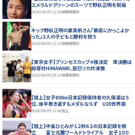
エメラルドグリーンのスーツで野杁正明を祝福
2026/08/09 12:29
相撲格闘技
キック野杁正明の妻真帆さん「最高にかっこよか
った」２人の子どもと勝利を祝う
2026/08/09 12:23
相撲格闘技
【東京女子】プリンセスカップ４強決定 準決勝は
鈴芽対HIMAWARI、辰巳リカ対凍雅
2026/08/09 09:23
相撲格闘技
【陸上】女子800m日本記録保持者の久保凛は５
位、後半巻き返すもメダルならず U20世界選
2026/08/09 12:41
陸上
【陸上】中島ひとみが１２秒６２の日本記録を樹
立 富士北麓ワールドトライアル 女子１００