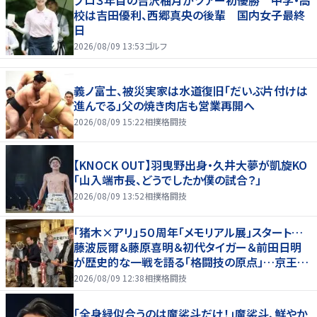
校は吉田優利、西郷真央の後輩 国内女子最終
日
2026/08/09 13:53
ゴルフ
義ノ富士、被災実家は水道復旧「だいぶ片付けは
進んでる」父の焼き肉店も営業再開へ
2026/08/09 15:22
相撲格闘技
【KNOCK OUT】羽曳野出身・久井大夢が凱旋KO
「山入端市長、どうでしたか僕の試合？」
2026/08/09 13:52
相撲格闘技
「猪木×アリ」５０周年「メモリアル展」スタート…
藤波辰爾＆藤原喜明＆初代タイガー＆前田日明
が歴史的な一戦を語る「格闘技の原点」…京王プ
ラザホテルで３１日まで
2026/08/09 12:38
相撲格闘技
「全身緑似合うのは魔裟斗だけ！」魔裟斗、鮮やか