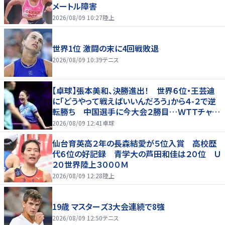
メートル障害
2026/08/09 10:27
陸上
世界1位 激闘の末に4回戦敗退
2026/08/09 10:39
テニス
【卓球】張本美和、決勝進出！ 世界６位・王芸迪
に「どうやって戦えばいいんだろう」から４-２で逆
転勝ち 中国選手に今大会２勝目…ＷＴＴチャン
ピオンズ横浜
2026/08/09 12:41
卓球
仙台育英高２年の長森結愛が５位入賞 高校歴
代６位の好記録 青学大の芦田和佳は２０位 Ｕ
２０世界陸上３０００Ｍ
2026/08/09 12:28
陸上
19歳 マスターズ3大会連続で8強
2026/08/09 12:50
テニス