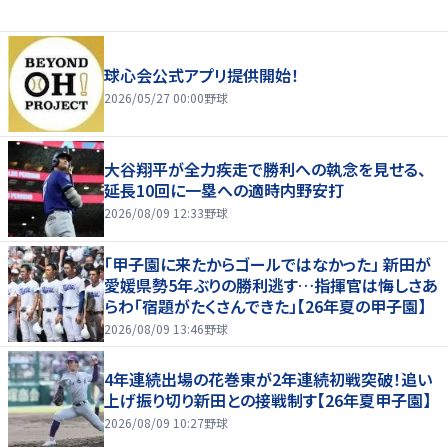
球心会公式アプリ提供開始！
2026/05/27 00:00
野球
大谷翔平が全力疾走で勝利への執念を見せる、
延長10回に一塁への適時内野安打
2026/08/09 12:33
野球
「甲子園に来たからゴールではなかった」 新田が
愛媛県勢5年ぶりの勝利逃す…指揮官は悔しさあ
らわ「宿題がたくさんできた」【26年夏の甲子園】
2026/08/09 13:46
野球
4年連続出場の花巻東が2年連続初戦突破！追い
上げ振り切り新田との接戦制す【26年夏甲子園】
2026/08/09 10:27
野球