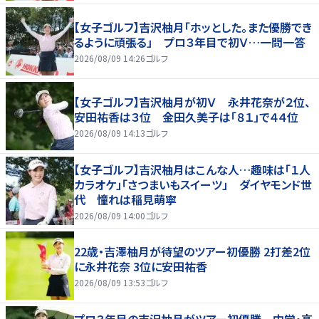
【女子ゴルフ】吉沢柚月「ホッとした。また優勝でき
るように頑張る」 プロ３年目で初Ｖ…一問一答
2026/08/09 14:26
ゴルフ
【女子ゴルフ】吉沢柚月が初Ｖ 永井花奈が２位、
安田祐香は３位 金田久美子は「８１」で４４位
2026/08/09 14:13
ゴルフ
【女子ゴルフ】吉沢柚月はこんな人…趣味は「１人
カラオケ」「さつまいもスイーツ」 ダイヤモンド世
代 憧れは稲見萌寧
2026/08/09 14:00
ゴルフ
22歳・吉澤柚月が待望のツアー初優勝 2打差2位
に永井花奈 3位に安田祐香
2026/08/09 13:53
ゴルフ
プロ３年目の吉沢柚月がツアー初優勝 中学・高