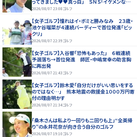
ってきました♥♥真っ白」 ＳＮＳ「イケメンなお
父さん」「白戸家入りするんですか？」
2026/08/07 23:08
ゴルフ
【女子ゴルフ】憧れはイ・ボミと勝みなみ ２３歳・
池ケ谷瑠菜が４連続バーディーで首位発進「ビッ
クリ」
2026/08/07 22:39
ゴルフ
【女子ゴルフ】入谷響「恐怖もあった」 ６戦連続
予選落ち→首位発進 師匠・中嶋常幸の助言胸
に再出発
2026/08/07 21:43
ゴルフ
【女子ゴルフ】鈴木愛「自分だけがいい思いをする
のではなく…」 熊本地震の救援金１０００万円寄
付の理由明かす
2026/08/07 21:34
ゴルフ
「桑木さんは私より一回りも二回りも上」“全英帰
り”の永井花奈が向き合う自分のゴルフ
2026/08/07 19:10
ゴルフ