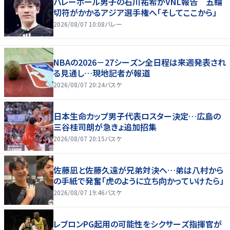
バレーボール男子の石川祐希がVNL報告 五輪
切符がかかるアジア選手権へ「そしてここから」
2026/08/07 10:08
バレー
NBAの2026－27シーズン全日程は来週発表され
る見通し…現地記者が報道
2026/08/07 20:24
バスケ
日本生命カップ男子代表ロスター決定…広島の
三谷桂司朗が急きょ追加招集
2026/08/07 20:15
バスケ
佐藤凪と佐藤久遠が兄弟対決へ…弟は八村から
の手紙で発奮「虎のように立ち向かっていけたら」
2026/08/07 19:46
バスケ
レブロンPG起用の可能性をシクサーズ指揮官が