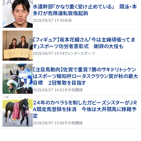
水連幹部「かなり重く受け止めている」 競泳・本
多灯が危険運転致傷起訴
2026/08/07 19:43
水泳
【フィギュア】坂本花織さん「今は主婦頑張ってま
す」スポーツ功労者表彰式 謝辞の大役も
2026/08/07 19:54
ウィンタースポーツ
【注目馬動向】佐賀で重賞７勝のサキドリトッケン
はスポーツ報知杯ロータスクラウン賞が秋の最大
目標 ２冠奪取を目指す
2026/08/07 16:02
その他競技
２４年のカペラＳを制したガビーズシスターがＪＲ
Ａ競走馬登録を抹消 今後は大井競馬に移籍予
定
2026/08/07 15:06
その他競技