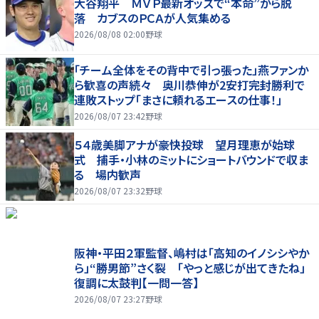
大谷翔平 ＭＶＰ最新オッズで“本命”から脱
落 カブスのＰＣＡが人気集める
2026/08/08 02:00
野球
「チーム全体をその背中で引っ張った」燕ファンか
ら歓喜の声続々 奥川恭伸が2安打完封勝利で
連敗ストップ「まさに頼れるエースの仕事！」
2026/08/07 23:42
野球
５４歳美脚アナが豪快投球 望月理恵が始球
式 捕手・小林のミットにショートバウンドで収ま
る 場内歓声
2026/08/07 23:32
野球
阪神・平田２軍監督、嶋村は「高知のイノシシやか
ら」“勝男節”さく裂 「やっと感じが出てきたね」
復調に太鼓判【一問一答】
2026/08/07 23:27
野球