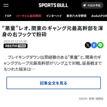
今日の予定
TOP
バーチャル高校野球
インターハイ
東京六大学野球
dodaSPO
“悪童”レオ、関東のギャング元最高幹部を渾身の右フックで粉砕
（新しいタブ
“悪童”レオ、関東のギャング元最高幹部を渾
身の右フックで粉砕
2025.07.13 15:38
ブレイキングダウン出禁経験のある“悪童“と、関東のギ
ャンググループ元最高幹部がリング上で対戦。延長戦まで
もつれた結末は…
記事全文を見る
ABEMA
相撲・格闘技