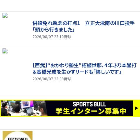
併殺免れ執念の打点1 立正大淞南の川口投手
「頭から行きました」
2026/08/07 23:10
野球
【西武】“おかわり塾生”柘植世那、４年ぶり本塁打
＆高橋光成を生かすリードも「悔しいです」
2026/08/07 23:09
野球