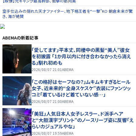
【映像】元ギャング最高幹部、衝撃の筋肉美
空手仕込みの隠れた天才ファイター、地下格王者を“一撃”KO 朝倉未来が驚
き、海が絶賛
ABEMA
の新着記事
「愛してます」平本丈、同棲中の黒髪“美人”彼女
を初披露 「1か月以内に付き合わなかったら消え
る」馴れ初めも
2026/08/07 21:01
ABEMA
「この格好はセーフなの？」ムキムキすぎるヒール
女子、近未来的“全身スケスケ”衣装にファンツッ
コミ「着ているけど着ていない感…」
2026/08/07 21:00
ABEMA
「美狂」人気日本人女子レスラー、ド派手ヘア
と“大胆漢字プリント”のノースリーブ姿に反響「え
らいカジュアルやな」
2026/08/07 19:59
ABEMA