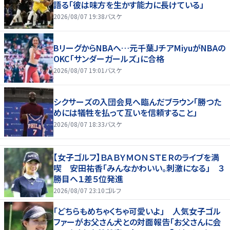
語る「彼は味方を生かす能力に長けている」
2026/08/07 19:38
バスケ
BリーグからNBAへ…元千葉JチアMiyuがNBAの
OKC「サンダーガールズ」に合格
2026/08/07 19:01
バスケ
シクサーズの入団会見へ臨んだブラウン「勝つた
めには犠牲を払って互いを信頼すること」
2026/08/07 18:33
バスケ
【女子ゴルフ】ＢＡＢＹＭＯＮＳＴＥＲのライブを満
喫 安田祐香「みんなかわいい。刺激になる」 ３
勝目へ１差５位発進
2026/08/07 23:10
ゴルフ
「どちらもめちゃくちゃ可愛いよ」 人気女子ゴル
ファーがお父さん犬との対面報告「お父さんに会