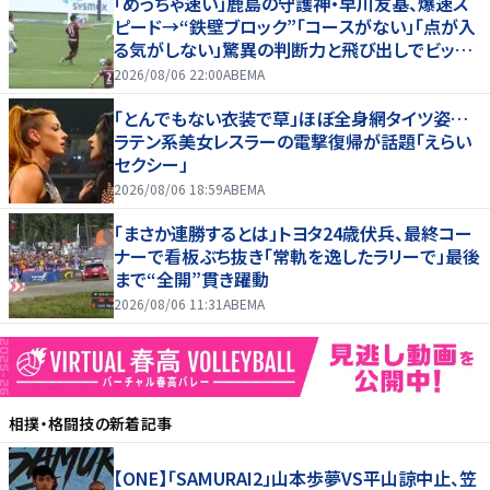
「めっちゃ速い」鹿島の守護神・早川友基、爆速ス
ピード→“鉄壁ブロック”「コースがない」「点が入
る気がしない」驚異の判断力と飛び出しでビッグ
セーブ
2026/08/06 22:00
ABEMA
「とんでもない衣装で草」ほぼ全身網タイツ姿…
ラテン系美女レスラーの電撃復帰が話題「えらい
セクシー」
2026/08/06 18:59
ABEMA
「まさか連勝するとは」トヨタ24歳伏兵、最終コー
ナーで看板ぶち抜き「常軌を逸したラリーで」最後
まで“全開”貫き躍動
2026/08/06 11:31
ABEMA
相撲・格闘技
の新着記事
【ONE】「SAMURAI2」山本歩夢VS平山諒中止、笠