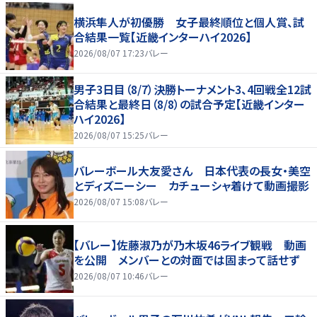
横浜隼人が初優勝 女子最終順位と個人賞、試
合結果一覧【近畿インターハイ2026】
2026/08/07 17:23
バレー
男子3日目（8/7）決勝トーナメント3、4回戦全12試
合結果と最終日（8/8）の試合予定【近畿インター
ハイ2026】
2026/08/07 15:25
バレー
バレーボール大友愛さん 日本代表の長女・美空
とディズニーシー カチューシャ着けて動画撮影
2026/08/07 15:08
バレー
【バレー】佐藤淑乃が乃木坂46ライブ観戦 動画
を公開 メンバーとの対面では固まって話せず
2026/08/07 10:46
バレー