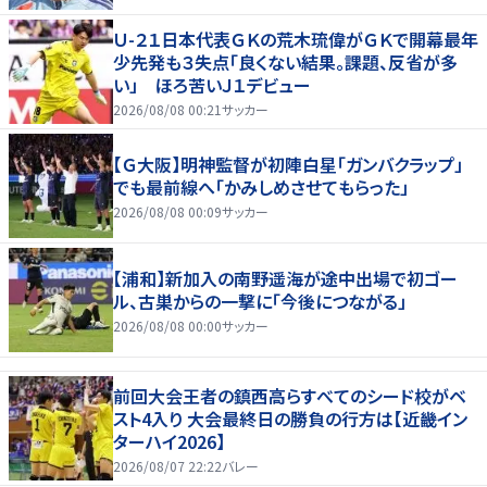
Ｕ-２１日本代表ＧＫの荒木琉偉がＧＫで開幕最年
少先発も３失点「良くない結果。課題、反省が多
い」 ほろ苦いＪ１デビュー
2026/08/08 00:21
サッカー
【Ｇ大阪】明神監督が初陣白星「ガンバクラップ」
でも最前線へ「かみしめさせてもらった」
2026/08/08 00:09
サッカー
【浦和】新加入の南野遥海が途中出場で初ゴー
ル、古巣からの一撃に「今後につながる」
2026/08/08 00:00
サッカー
前回大会王者の鎮西高らすべてのシード校がベ
スト4入り 大会最終日の勝負の行方は【近畿イン
ターハイ2026】
2026/08/07 22:22
バレー