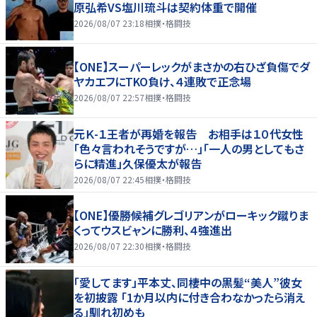
原弘希VS塩川琉斗は契約体重で開催
2026/08/07 23:18
相撲・格闘技
【ONE】スーパーレックがまさかの右ひざ負傷でダ
ヤカエフにTKO負け、４連敗で正念場
2026/08/07 22:57
相撲・格闘技
元Ｋ-１王者が再婚を報告 お相手は１０代女性
「色々言われそうですが…」「一人の男としてもさ
らに精進」久保優太が報告
2026/08/07 22:45
相撲・格闘技
【ONE】優勝候補グレゴリアンがローキック蹴りま
くってウスビャンに勝利、４強進出
2026/08/07 22:30
相撲・格闘技
「愛してます」平本丈、同棲中の黒髪“美人”彼女
を初披露 「1か月以内に付き合わなかったら消え
る」馴れ初めも