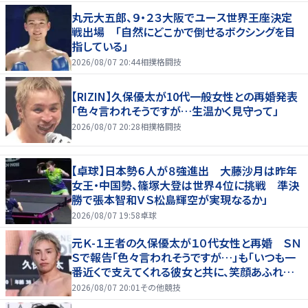
丸元大五郎、９・２３大阪でユース世界王座決定
戦出場 「自然にどこかで倒せるボクシングを目
指している」
2026/08/07 20:44
相撲格闘技
【RIZIN】久保優太が10代一般女性との再婚発表
「色々言われそうですが…生温かく見守って」
2026/08/07 20:28
相撲格闘技
【卓球】日本勢６人が８強進出 大藤沙月は昨年
女王・中国勢、篠塚大登は世界４位に挑戦 準決
勝で張本智和ＶＳ松島輝空が実現なるか」
2026/08/07 19:58
卓球
元Ｋ-１王者の久保優太が１０代女性と再婚 ＳＮ
Ｓで報告「色々言われそうですが…」も「いつも一
番近くで支えてくれる彼女と共に、笑顔あふれる
家庭を築いていきたい」
2026/08/07 20:01
その他競技