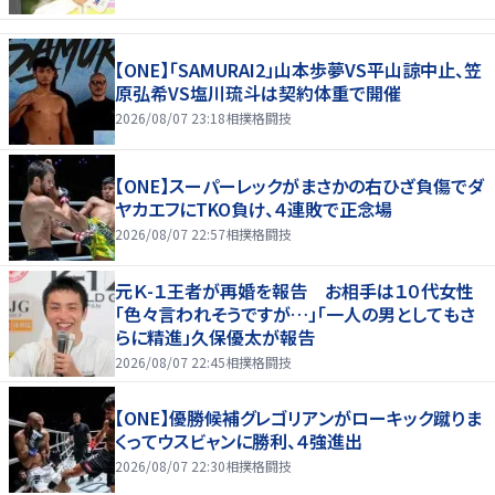
【ONE】「SAMURAI2」山本歩夢VS平山諒中止、笠
原弘希VS塩川琉斗は契約体重で開催
2026/08/07 23:18
相撲格闘技
【ONE】スーパーレックがまさかの右ひざ負傷でダ
ヤカエフにTKO負け、４連敗で正念場
2026/08/07 22:57
相撲格闘技
元Ｋ-１王者が再婚を報告 お相手は１０代女性
「色々言われそうですが…」「一人の男としてもさ
らに精進」久保優太が報告
2026/08/07 22:45
相撲格闘技
【ONE】優勝候補グレゴリアンがローキック蹴りま
くってウスビャンに勝利、４強進出
2026/08/07 22:30
相撲格闘技