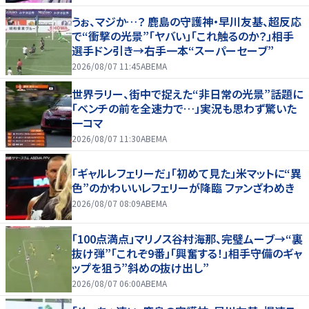
うぉ、マジか…？ 鹿島の守護神・早川友基、超反応
で“衝撃の光景”「ヤバい」「これ触るのか？」相手
選手ドン引き→右手一本“スーパーセーブ”
2026/08/07 11:45
ABEMA
世界ラリー、街中で捉えた“非日常の光景”話題に
「ベンチの前を全速力で…」実況も思わず驚いた
一コマ
2026/08/07 11:30
ABEMA
「ギャルレフェリーだ」「初めて見た」米マットに“異
色”のかわいいレフェリーが降臨 ファンざわめき
2026/08/07 08:09
ABEMA
「100点満点」マリノス谷村海那、完璧ムーブ→“裏
抜け弾”「これぞ9番」「興奮する！」相手守備のギャ
ップを狙う”斜めの抜け出し”
2026/08/07 06:00
ABEMA