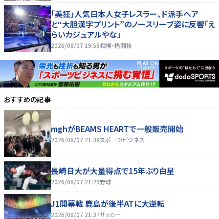
「美狂」人気日本人女子レスラー、ド派手ヘア
と“大胆漢字プリント”のノースリーブ姿に反響「え
らいカジュアルやな」
2026/08/07 19:59
相撲・格闘技
おすすめの記事
mghがBEAMS HEARTで一般販売開始
2026/08/07 21:38
スポーツビジネス
長崎日大が大量得点で15年ぶり白星
2026/08/07 21:29
野球
J1開幕戦 鹿島が後半ATに大逆転
2026/08/07 21:37
サッカー