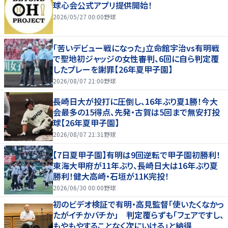
球心会公式アプリ提供開始！
2026/05/27 00:00
野球
｢苦いデビュー戦になった｣立命館宇治vs有明戦
で聖地初ジャッジの女性審判、6回に自ら判定覆
したプレーを謝罪【26年夏甲子園】
2026/08/07 21:00
野球
長崎日大が投打に圧倒し、16年ぶり夏1勝！今大
会最多の15得点、先発・古賀は5回まで無安打投
球【26年夏甲子園】
2026/08/07 21:31
野球
【7日夏甲子園】有明は9回逆転で甲子園初勝利！
東海大甲府が11年ぶり、長崎日大は16年ぶり夏
勝利！健大高崎・石垣が11K完投！
2026/06/30 00:00
野球
初のビデオ検証で有明・高見監督「使いたくなかっ
たがイチかバチか」 判定覆らずも「フェアですし、
もやもやすることなく次にいける」と納得