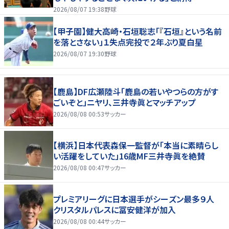
2026/08/07 19:38
野球
【甲子園】健大高崎・石垣聡志「『石垣』という名前
を落とさない」１失点完投で２年ぶり夏白星
2026/08/07 19:30
野球
【鹿島】DF広瀬陸斗「鹿島の若いやつらの方がす
ごいぞと」ニヤリ、三井寺眞とマッチアップ
2026/08/08 00:53
サッカー
【横浜】日本代表森保一監督が「本当に素晴らし
い活躍をしていた」16歳MF三井寺眞を絶賛
2026/08/08 00:47
サッカー
プレミアリーグに日本選手がシーズン最多９人
クリスタルパレスに冨安健洋が加入
2026/08/08 00:44
サッカー