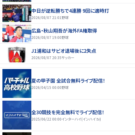
中日が逆転勝ちで4連勝 9回に適時打
2026/08/07 21:01
野球
広島・秋山翔吾が海外FA権取得
2026/08/07 19:00
野球
J1浦和はサビオ退場後に2失点
2026/08/07 20:35
サッカー
夏の甲子園 全試合無料ライブ配信！
2026/04/15 00:00
野球
全30競技を完全無料でライブ配信！
2025/06/22 00:00
インターハイ(インハイ.tv)