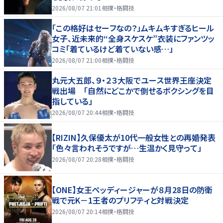
2026/08/07 21:01
相撲・格闘技
「この格好はセーフなの？」ムキムキすぎるヒール
女子、近未来的“全身スケスケ”衣装にファンツッ
コミ「着ているけど着ていない感…」
2026/08/07 21:00
相撲・格闘技
丸元大五郎、９・２３大阪でユース世界王座決定
戦出場 「自然にどこかで倒せるボクシングを目
指している」
2026/08/07 20:44
相撲・格闘技
【RIZIN】久保優太が10代一般女性との再婚発表
「色々言われそうですが…生温かく見守って」
2026/08/07 20:28
相撲・格闘技
【ONE】女王ペッディージャーが８月28日の防衛
戦で元K－1王者のプリフティと対戦決定
2026/08/07 20:14
相撲・格闘技