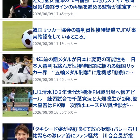
えた」冨安健洋の“0円補強”に地元メディアも満
足気「最終ラインの再編を進める監督が重宝する
柔軟性を備えている」
2026/08/09 17:45
サッカー
韓国サッカー協会の審判員性接待疑惑でJFA「事
実確認をしているところ」
2026/08/09 17:19
サッカー
14年前の銅メダルが日本に変更の可能性も 日
本人審判も絡んだ性接待問題に揺れる韓国サッ
カー界 “五輪メダル剝奪”に危機感「悲劇に見
舞われる」
2026/08/09 17:00
サッカー
【Ｊ１清水】０３年世代が横浜ＦＭ戦出場へ猛アピ
ール 練習試合で千葉寛汰と大畑凜生が２発、鈴
木奎吾はＦＫ弾 次節はエースＦＷ呉世勲が出
場停止
2026/08/09 16:55
サッカー
「タキシード姿が格好良くて放心状態」バレー石川
祐希らの激レア姿にファン騒然 川合会長が投