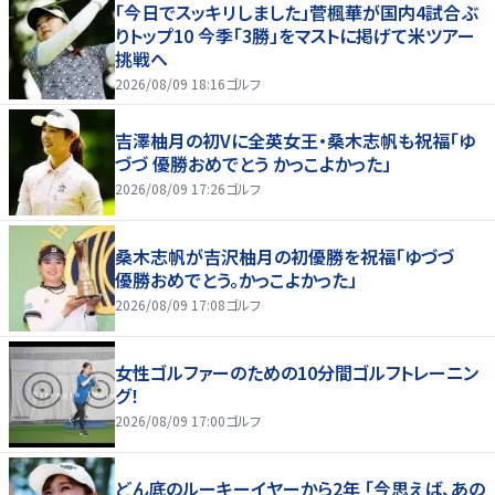
「今日でスッキリしました」菅楓華が国内4試合ぶ
りトップ10 今季「3勝」をマストに掲げて米ツアー
挑戦へ
2026/08/09 18:16
ゴルフ
吉澤柚月の初Vに全英女王・桑木志帆も祝福「ゆ
づづ 優勝おめでとう かっこよかった」
2026/08/09 17:26
ゴルフ
桑木志帆が吉沢柚月の初優勝を祝福「ゆづづ
優勝おめでとう。かっこよかった」
2026/08/09 17:08
ゴルフ
女性ゴルファーのための10分間ゴルフトレーニン
グ！
2026/08/09 17:00
ゴルフ
どん底のルーキーイヤーから2年 「今思えば、あの