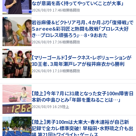
なが意識を高く持ってやっていくことが大事」
2026/08/09 17:46
相撲格闘技
岩谷麻優＆ビクトリア弓月、４か月ぶり「復帰戦」で
Ｓａｒｅｅｅ＆彩羽匠と熱闘も敗戦「プロレス大好
き…プロレス頑張ろう」…８・９おおた
2026/08/09 17:36
相撲格闘技
【マリーゴールド】ダークネス・レボリューションが
3D王者、３周年瀬戸レアが桜井麻衣から勝利
2026/08/09 17:10
相撲格闘技
【陸上】今年７月に31歳となった女子100m障害日
本新の中島ひとみ「年齢を重ねることは…」
2026/08/09 16:29
陸上
【陸上】男子100mは大東大・春木達裕が自己新
記録で全カレ標準突破！ 早稲田・水野琉之介も出
場 第21回トワイライト・ゲームス