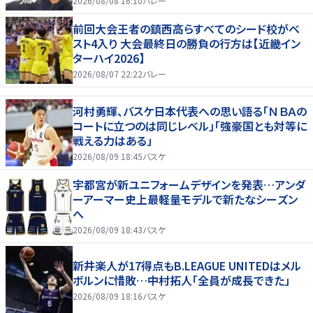
2026/08/08 16:10
バレー
前回大会王者の鎮西高らすべてのシード校がベ
スト4入り 大会最終日の勝負の行方は【近畿イン
ターハイ2026】
2026/08/07 22:22
バレー
河村勇輝、バスケ日本代表への思い語る「ＮＢＡの
コートに立つのは同じレベル」「強豪国とも対等に
戦える力はある」
2026/08/09 18:45
バスケ
宇都宮が新ユニフォームデザインを発表…アンダ
ーアーマー史上最軽量モデルで新たなシーズン
へ
2026/08/09 18:43
バスケ
新井楽人が17得点もB.LEAGUE UNITEDはメル
ボルンに惜敗…中村拓人「全員が成長できた」
2026/08/09 18:16
バスケ