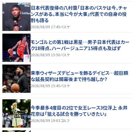
日本代表復帰の八村塁「日本のバスケは今、チャ
ンスがある。本当に今が大事」代表での自身の役
割も語る
2026/08/09 17:45
バスケ
モンゴルとの第1戦は黒星…男子日本代表はカー
ク18得点、ハーパージュニア15得点も及ばず
2026/08/09 15:50
バスケ
来季ウィザーズデビューを飾るデイビス…超巨額
な延長契約は開幕後まで持ち越しか？
2026/08/09 15:45
バスケ
今季最多4度目の2位で女王レース3位浮上 永井
花奈は「狙える試合を勝っていきたい」
2026/08/09 19:03
ゴルフ