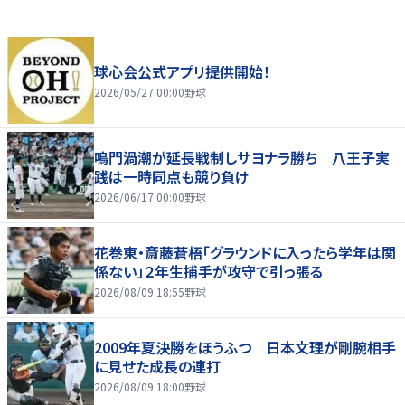
球心会公式アプリ提供開始！
2026/05/27 00:00
野球
鳴門渦潮が延長戦制しサヨナラ勝ち 八王子実
践は一時同点も競り負け
2026/06/17 00:00
野球
花巻東・斎藤蒼梧「グラウンドに入ったら学年は関
係ない」２年生捕手が攻守で引っ張る
2026/08/09 18:55
野球
2009年夏決勝をほうふつ 日本文理が剛腕相手
に見せた成長の連打
2026/08/09 18:00
野球