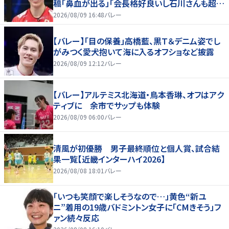
稿「鼻血が出る」「会長格好良いし石川さんも超格
好いい」
2026/08/09 16:48
バレー
【バレー】「目の保養」高橋藍、黒Ｔ＆デニム姿でし
がみつく愛犬抱いて海に入るオフショなど披露
2026/08/09 12:12
バレー
【バレー】アルテミス北海道・鳥本香琳、オフはアク
ティブに 余市でサップも体験
2026/08/09 06:00
バレー
清風が初優勝 男子最終順位と個人賞、試合結
果一覧【近畿インターハイ2026】
2026/08/08 18:01
バレー
「いつも笑顔で楽しそうなので…」黄色“新ユ
ニ”着用の19歳バドミントン女子に「CMきそう」フ
ァン続々反応