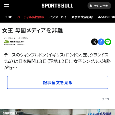
今日の予定
TOP
バーチャル高校野球
インターハイ
東京六大学野球
dodaSPO
（新しいタブ
女王 母国メディアを非難
2025.07.13 06:02
テニスのウィンブルドン（イギリス/ロンドン、芝、グランドス
ラム）は日本時間１３日（現地１２日）、女子シングルス決勝
が行…
記事全文を見る
テニス