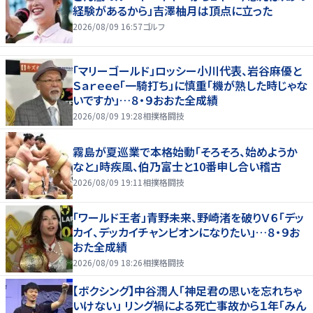
経験があるから」吉澤柚月は頂点に立った
2026/08/09 16:57
ゴルフ
「マリーゴールド」ロッシー小川代表、岩谷麻優と
Ｓａｒｅｅｅ「一騎打ち」に慎重「機が熟した時じゃな
いですか」…８・９おおた全成績
2026/08/09 19:28
相撲格闘技
霧島が夏巡業で本格始動「そろそろ、始めようか
なと」時疾風、伯乃富士と10番申し合い稽古
2026/08/09 19:11
相撲格闘技
「ワールド王者」青野未来、野崎渚を破りＶ６「デッ
カイ、デッカイチャンピオンになりたい」…８・９お
おた全成績
2026/08/09 18:26
相撲格闘技
【ボクシング】中谷潤人「神足君の思いを忘れちゃ
いけない」 リング禍による死亡事故から１年「みん