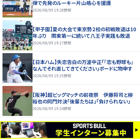
弾で先発のルーキー片山皓心を援護
2026/08/09 19:28
野球
【甲子園】夏の大会で東京勢２校の初戦敗退は10
年ぶり 関東第一に続いて八王子実践も敗退
2026/08/09 19:27
野球
【日本ハム】失恋告白の万波中正「『恋も野球も』
なんでそれ直してきてください」ボードに物申す
2026/08/09 19:25
野球
【阪神】超ビッグマッチの前夜祭 伊藤将司と柳
裕也の同門対決「後輩たちは」「負けられない」
2026/08/09 19:24
野球