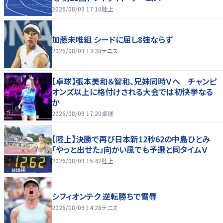
2026/08/09 17:10
陸上
加藤未唯組 シードに屈し8強ならず
2026/08/09 13:38
テニス
【卓球】張本美和＆智和、兄妹同時Ｖへ チャンピ
オンズ以上に格付けされる大会では初快挙なる
か
2026/08/09 17:20
卓球
【陸上】決勝で再び日本新12秒62の中島ひとみ
「やっと出せた」向かい風でも予選と同タイムＶ
2026/08/09 15:42
陸上
シフィオンテク 逆転勝ちで雪辱
2026/08/09 14:28
テニス