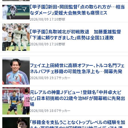
【甲子園】新田・岡田監督「点の取られ方が…相当
なダメージ」愛媛大会無失策も痛恨ミス
2026/08/09 17:10
野球
【甲子園】鳥取城北が初戦敗退 加藤重雄監督
「下浦に頼りすぎました」県勢は全国11連敗
2026/08/09 17:16
野球
フェイエ上田綺世に高額オファー、トルコ名門フェ
ネルバフチェ移籍の可能性急浮上も…開幕先発
2026/08/09 19:17
サッカー
元レアルの神童Ｊデビュー！登録名「中井卓大ピ
ピ」日本初挑戦の22歳今治MFが開幕戦に先発出
場
2026/08/09 18:07
サッカー
「移籍金を支払うことなくトップレベルの経験を加