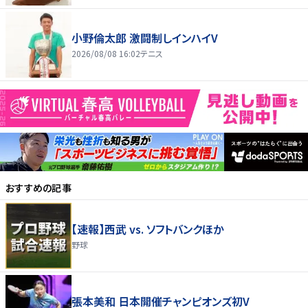
小野倫太郎 激闘制しインハイV
2026/08/08 16:02
テニス
おすすめの記事
【速報】西武 vs. ソフトバンクほか
野球
張本美和 日本開催チャンピオンズ初V