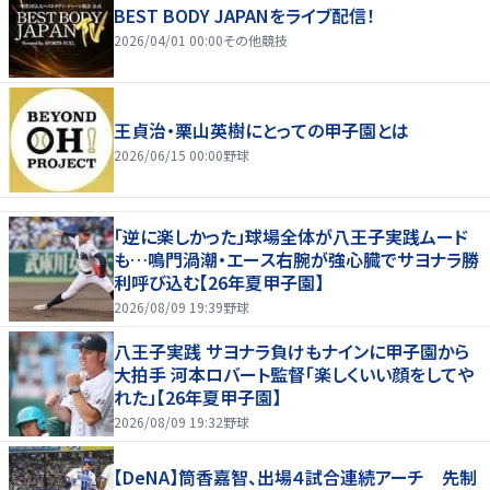
BEST BODY JAPANをライブ配信！
2026/04/01 00:00
その他競技
王貞治・栗山英樹にとっての甲子園とは
2026/06/15 00:00
野球
「逆に楽しかった」球場全体が八王子実践ムード
も…鳴門渦潮・エース右腕が強心臓でサヨナラ勝
利呼び込む【26年夏甲子園】
2026/08/09 19:39
野球
八王子実践 サヨナラ負けもナインに甲子園から
大拍手 河本ロバート監督「楽しくいい顔をしてや
れた」【26年夏甲子園】
2026/08/09 19:32
野球
【DeNA】筒香嘉智、出場４試合連続アーチ 先制