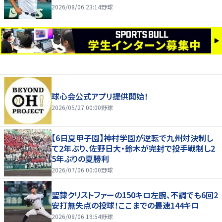
2026/08/06 23:14
野球
球心会公式アプリ提供開始！
2026/05/27 00:00
野球
【6日夏甲子園】神村学園が逆転で九州対決制し
て2年ぶり、佐野日大・鈴木が完封で投手戦制し2
5年ぶりの夏勝利
2026/07/06 00:00
野球
聖隷クリストファーの150キロ左腕、不調でも6回2
安打無失点の投球！ここまでの最速144キロ
2026/08/06 19:54
野球