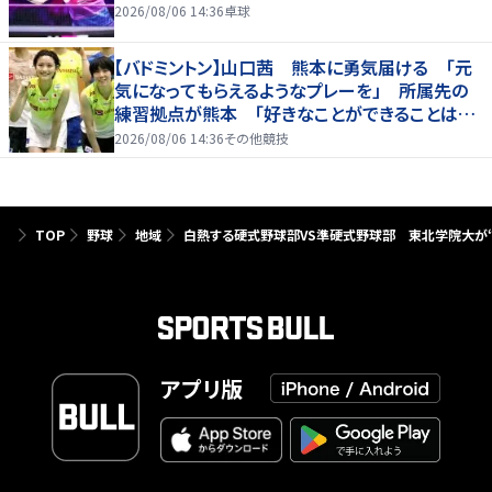
2026/08/06 14:36
卓球
【バドミントン】山口茜 熊本に勇気届ける 「元
気になってもらえるようなプレーを」 所属先の
練習拠点が熊本 「好きなことができることは当
たり前じゃない」
2026/08/06 14:36
その他競技
TOP
野球
地域
白熱する硬式野球部VS準硬式野球部 東北学院大が“
アプリ版