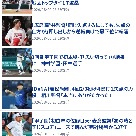
地区トップタイ１７盗塁
2026/08/06 23:39
野球
【広島】新井監督「同じ失点するにしても、失点の
仕方が」押し出しから逆転負けで最下位に転落
2026/08/06 23:29
野球
3回目甲子園で初本塁打「思い切って」が結果
に 神村学園・田中選手
2026/08/06 23:28
野球
【DeNA】若松尚輝、４回2/3投げ４安打１失点の力
投 相川監督「本当にありがたかった」
2026/08/06 23:28
野球
【甲子園】初白星の佐野日大・麦倉監督「あの時と
同じスコア」エースで臨んだ完封勝利から37年
2026/08/06 23:14
野球