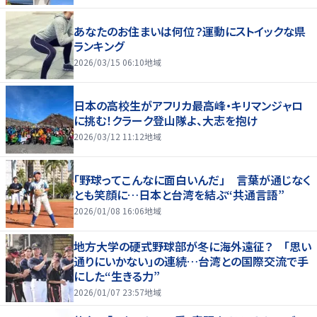
あなたのお住まいは何位？運動にストイックな県
ランキング
2026/03/15 06:10
地域
日本の高校生がアフリカ最高峰・キリマンジャロ
に挑む！クラーク登山隊よ、大志を抱け
2026/03/12 11:12
地域
「野球ってこんなに面白いんだ」 言葉が通じなく
とも笑顔に…日本と台湾を結ぶ“共通言語”
2026/01/08 16:06
地域
地方大学の硬式野球部が冬に海外遠征？ 「思い
通りにいかない」の連続…台湾との国際交流で手
にした“生きる力”
2026/01/07 23:57
地域