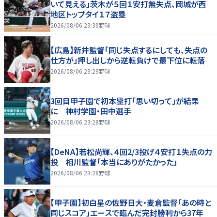
いて見える」茨木が５回１安打無失点、岡城が西
地区トップタイ１７盗塁
2026/08/06 23:39
野球
【広島】新井監督「同じ失点するにしても、失点の
仕方が」押し出しから逆転負けで最下位に転落
2026/08/06 23:29
野球
3回目甲子園で初本塁打「思い切って」が結果
に 神村学園・田中選手
2026/08/06 23:28
野球
【DeNA】若松尚輝、４回2/3投げ４安打１失点の力
投 相川監督「本当にありがたかった」
2026/08/06 23:28
野球
【甲子園】初白星の佐野日大・麦倉監督「あの時と
同じスコア」エースで臨んだ完封勝利から37年