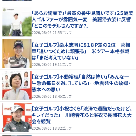
「あらお綺麗で」「最高の暑中見舞いです」２５歳美
人ゴルファーが雰囲気一変 美麗浴衣姿に反響
「どこのモデルさんですか？」
2026/08/06 21:55
ゴルフ
【女子ゴルフ】桑木志帆に８１８Ｐ差の２位 菅楓
華「追いつくために頑張る」 米ツアー本格参戦
は「まだ考えていない」
2026/08/06 19:11
ゴルフ
【女子ゴルフ】不動裕理「自然は怖い」「みんな一
生懸命毎日を過ごしている」…地震発生の故郷・
熊本への思い
2026/08/06 18:45
ゴルフ
【女子ゴルフ】小祝さくら「渋滞で過酷だったけど、
キレイだった」 川崎春花らと浴衣で長岡花火大
会を観覧
2026/08/06 18:32
ゴルフ