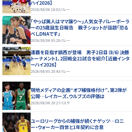
ハイ2026】
2026/08/06 18:02
バレー
「やっぱ美人はママ譲り～」人気女子バレーボーラ
ーの25歳誕生日報告 親子ショットが話題「恐る
べしDNAです」
2026/08/06 05:20
バレー
連覇を目指す鎮西が登場 男子2日目（8/6）決勝
トーナメント1、2回戦全21試合を紹介【近畿インタ
ーハイ2026】
2026/08/05 20:43
バレー
現地メディアの企画“オフ補強格付け”、第2弾が
公開…レイカーズ、ウルブズの評価は
2026/08/06 20:27
バスケ
ユーロリーグからの補強が続くナゲッツ…ロニ
ー・ウォーカー四世と1年契約に合意