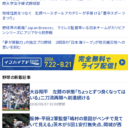
際大学女子硬式野球部
地域住民をつなぐ 北摂ベースボールアカデミーが手掛ける「豊中スポーツ
まつり」
野球界の新風「Japan Breeze」 ラミレス監督率いる日本チームがカリビア
ンシリーズにアジアから初参戦
「夢が原動力」の独立プロ野球 2球団の「日本海リーグ」が地元被災地への
思いを刻む
野球
の新着記事
大谷翔平 左膝の状態「ちょっとずつ良くなっては
いる」二刀流再開へ前進続ける
2026/08/07 02:00
野球
阪神・平田２軍監督「嶋村の意図がベンチで見て
いて見える」茨木が５回１安打無失点、岡城が西