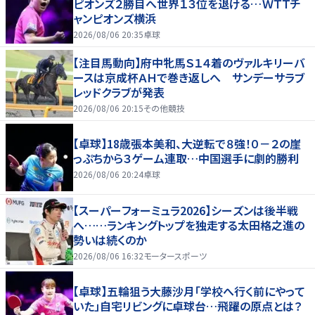
ピオンズ２勝目へ世界１３位を退ける…ＷＴＴチ
ャンピオンズ横浜
2026/08/06 20:35
卓球
【注目馬動向】府中牝馬Ｓ１４着のヴァルキリーバ
ースは京成杯ＡＨで巻き返しへ サンデーサラブ
レッドクラブが発表
2026/08/06 20:15
その他競技
【卓球】18歳張本美和、大逆転で８強！０－２の崖
っぷちから３ゲーム連取…中国選手に劇的勝利
2026/08/06 20:24
卓球
【スーパーフォーミュラ2026】シーズンは後半戦
へ……ランキングトップを独走する太田格之進の
勢いは続くのか
2026/08/06 16:32
モータースポーツ
【卓球】五輪狙う大藤沙月「学校へ行く前にやって
いた」自宅リビングに卓球台…飛躍の原点とは？