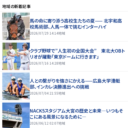
地域
の新着記事
馬の命に寄り添う高校生たちの夏—— 北宇和高
校馬術部、人馬一体で挑むインターハイ
2026/07/29 14:14
地域
クラブ野球で”人生初の全国大会” 東北大OBト
リオが躍動「東京ドームに行きます」
2026/07/16 14:28
地域
人との繋がりを強さにかえる——広島大学漕艇
部、インカレ決勝進出への挑戦
2026/07/04 21:55
地域
NACK5スタジアム大宮の歴史と未来―いつもそ
こにある風景になるために―
2026/06/12 02:07
地域