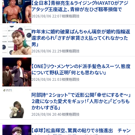
【全日本】青柳亮生＆ライジングHAYATOがアジ
アタッグ王座返上、青柳が左ひざ靱帯損傷で
2026/08/06 22:07
相撲格闘技
昨年末に婚約破棄ぱんちゃん璃奈が婚約指輪返
還求められ「さすが家賃さえ払ってくれなかった
男」
2026/08/06 21:29
相撲格闘技
【ONE】リウ・メンヤンのド派手髪色＆スーツ、態度
について野杁正明「何とも思わない」
2026/08/06 21:03
相撲格闘技
阿部詩“２ショット”で近影公開「幸せにするぞ〜」
２歳になった愛犬をギュッ！「人形かと」「どっちも
かわいすぎる」
2026/08/06 20:40
相撲格闘技
【卓球】松島輝空、驚異の粘りで８強進出 チャン