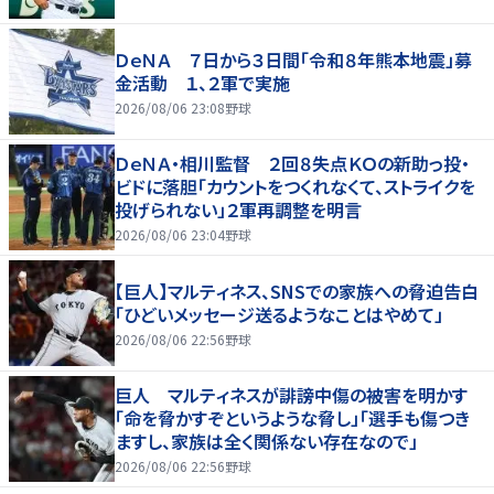
ＤｅＮＡ ７日から３日間「令和８年熊本地震」募
金活動 １、２軍で実施
2026/08/06 23:08
野球
ＤｅＮＡ・相川監督 ２回８失点ＫＯの新助っ投・
ビドに落胆「カウントをつくれなくて、ストライクを
投げられない」２軍再調整を明言
2026/08/06 23:04
野球
【巨人】マルティネス、SNSでの家族への脅迫告白
「ひどいメッセージ送るようなことはやめて」
2026/08/06 22:56
野球
巨人 マルティネスが誹謗中傷の被害を明かす
「命を脅かすぞというような脅し」「選手も傷つき
ますし、家族は全く関係ない存在なので」
2026/08/06 22:56
野球