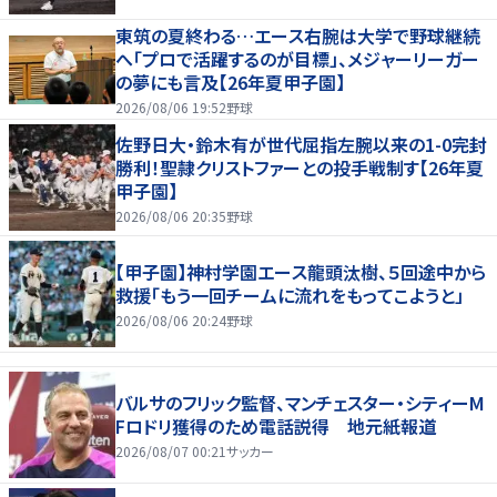
東筑の夏終わる…エース右腕は大学で野球継続
へ「プロで活躍するのが目標」、メジャーリーガー
の夢にも言及【26年夏甲子園】
2026/08/06 19:52
野球
佐野日大・鈴木有が世代屈指左腕以来の1-0完封
勝利！聖隷クリストファーとの投手戦制す【26年夏
甲子園】
2026/08/06 20:35
野球
【甲子園】神村学園エース龍頭汰樹、５回途中から
救援「もう一回チームに流れをもってこようと」
2026/08/06 20:24
野球
バルサのフリック監督、マンチェスター・シティーM
Fロドリ獲得のため電話説得 地元紙報道
2026/08/07 00:21
サッカー