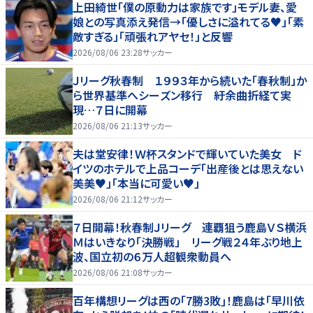
上田綺世「僕の原動力は家族です」モデル妻、愛
娘との写真添え発信→「優しさに溢れてる♥」「素
敵すぎる」「頑張れアヤセ！」と反響
2026/08/06 23:28
サッカー
Ｊリーグ秋春制 １９９３年から続いた「春秋制」か
ら世界基準へシーズン移行 紆余曲折経て実
現…７日に開幕
2026/08/06 21:13
サッカー
夫は堂安律！Ｗ杯スタンドで輝いていた美女 ド
イツのホテルで上品コーデ「出産後とは思えない
美美♥」「本当に可愛い♥」
2026/08/06 21:12
サッカー
７日開幕！秋春制Ｊリーグ 連覇狙う鹿島ＶＳ横浜
Ｍはいきなり「決勝戦」 リーグ戦２４年ぶり地上
波、国立初の６万人超観衆動員へ
2026/08/06 21:08
サッカー
百年構想リーグは西の｢7勝3敗｣！鹿島は｢早川依