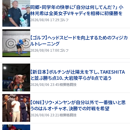
同郷・同学年の快挙に「自分は何してんだ？」 小
林光希は全英女子Vキャディを相棒に初優勝を
2026/08/06 17:29
ゴルフ
【ゴルフ】ヘッドスピードを向上するためのフィジカ
ルトレーニング
2026/08/06 17:00
ゴルフ
【新日本】ボルチンが辻陽太を下し、TAKESHITA
と並ぶ勝ち点10、大岩陵平らが8点で追う
2026/08/06 23:45
相撲格闘技
【ONE】リウ・メンヤンが自分以外で一番強いと思
うのはルオ・チャオ、決勝での対戦を希望
2026/08/06 23:21
相撲格闘技