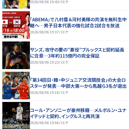
2026/08/06 19:43
バスケ
『ABEMA』で八村塁＆河村勇輝の共演を無料生中
継へ…男子日本代表の強化試合2試合を放送
2026/08/06 19:37
バスケ
サンズ、攻守の要の”悪役”ブルックスと契約延長
に合意…3年約115億円の完全保証
2026/08/06 19:23
バスケ
「第34回日・韓・中ジュニア交流競技会」の大会ロ
スターが発表…中部大第一から馬越ら3名が選出
2026/08/06 19:18
バスケ
コール・アンソニーが豪州移籍…メルボルン・ユナ
イテッドと契約、イングルスと再共演
2026/08/06 19:06
バスケ