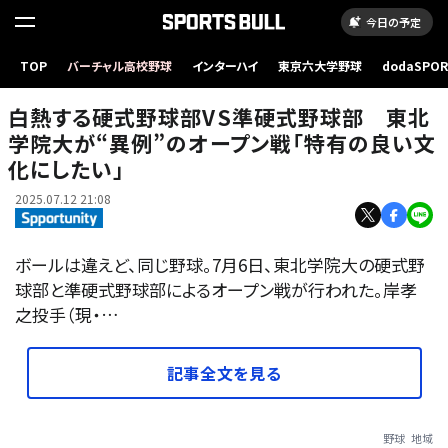
今日の予定
TOP
バーチャル高校野球
インターハイ
東京六大学野球
dodaSPO
（新しいタブ
白熱する硬式野球部VS準硬式野球部 東北
学院大が“異例”のオープン戦「特有の良い文
化にしたい」
2025.07.12 21:08
ボールは違えど、同じ野球――。7月6日、東北学院大の硬式野
球部と準硬式野球部によるオープン戦が行われた。岸孝
之投手（現・…
記事全文を見る
野球
地域