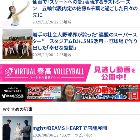
仙台で「スケートへの愛」表現するラストシーズ
ン 五輪代表内定の佐藤&千葉と過ごした日々の
先に
2025/12/26 22:35
地域
岩手の社会人野球界が誇った“連盟のスーパース
ター” スタジアムDJにSNS活用…野球場で作り
出した「幸せな空間」
2025/12/08 12:35
地域
おすすめの記事
mghがBEAMS HEARTで店舗展開
2026/08/06 13:48
スポーツビジネス