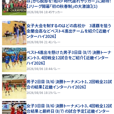
存｣から脱却を！柏の｢時代遅れサッカー｣に期待！
【Jリーグ開幕｢初の秋春制｣の大激論】(1)
2026/08/06 18:45
サッカー
女子大会を制するのはどの高校か 3連覇を狙う
金蘭会高などベスト４進出チームを紹介【近畿イ
ンターハイ2026】
2026/08/06 21:41
バレー
ベスト4進出を懸けた男子3日目（8/7）決勝トーナ
メント3、4回戦全12試合をご紹介【近畿インター
ハイ2026】
2026/08/06 18:44
バレー
男子2日目（8/6）決勝トーナメント1、2回戦全21試
合の結果【近畿インターハイ2026】
2026/08/06 18:19
バレー
女子3日目（8/6）決勝トーナメント3、4回戦全12試
合結果と最終日（8/7）の試合予定【近畿インター