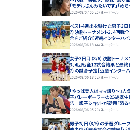
「モデルさんみたいです」「めち
レイ」
2026/08/07 05:20
バレーボール
ベスト4進出を懸けた男子3日目
7）決勝トーナメント3、4回戦全
合をご紹介【近畿インターハイ2
6】
2026/08/06 18:44
バレーボール
女子3日目（8/6）決勝トーナメ
3、4回戦全12試合結果と最終日
7）の試合予定【近畿インターハ
26】
2026/08/06 18:02
バレーボール
「やっぱ美人はママ譲り～」人
子バレーボーラーの25歳誕生
告 親子ショットが話題「恐る
NAです」
2026/08/06 05:20
バレーボール
男子初日（8/5）の予選グルー
敗者復活戦全試合の結果【近