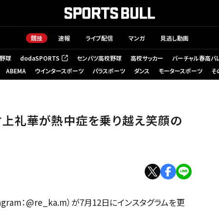
競技
速報
ライブ配信
マンガ
見逃し動画
野球
dodaSPORTS
センバツ高校野球
高校サッカー
バーチャル春高バ
（新しいタブで開く）
ABEMA
ウインタースポーツ
パラスポーツ
ダンス
モータースポーツ
そ
村上礼華が熱中症を乗り越え笑顔の
ram：@re_ka.m）が7月12日にインスタグラムを更