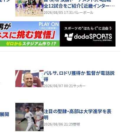
全12試合をご紹介【近畿インターハ
イ2026】
2026/08/05 17:31
バレーボール
バルサ、ロドリ獲得か 監督が電話説
得
ス
2026/08/07 00:21
サッカー
注目の聖隷・高部は大学進学を表
舗展開
明
2026/08/06 21:29
野球