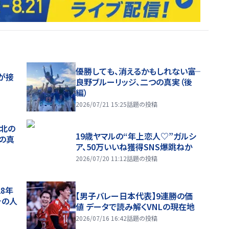
優勝しても、消えるかもしれない――富
が接
良野ブルーリッジ、二つの真実（後
編）
2026/07/21 15:25
話題の投稿
、北の
19歳ヤマルの“年上恋人♡”ガルシ
つの真
ア、50万いいね獲得SNS爆跳ねか
2026/07/20 11:12
話題の投稿
28年
【男子バレー日本代表】9連勝の価
チの人
値 データで読み解くVNLの現在地
2026/07/16 16:42
話題の投稿