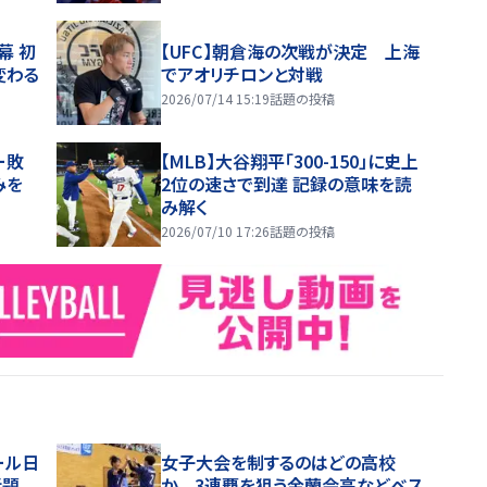
幕 初
【UFC】朝倉海の次戦が決定 上海
変わる
でアオリチロンと対戦
2026/07/14 15:19
話題の投稿
ー敗
【MLB】大谷翔平「300-150」に史上
みを
2位の速さで到達 記録の意味を読
み解く
2026/07/10 17:26
話題の投稿
ール日
女子大会を制するのはどの高校
話題
か 3連覇を狙う金蘭会高などベス