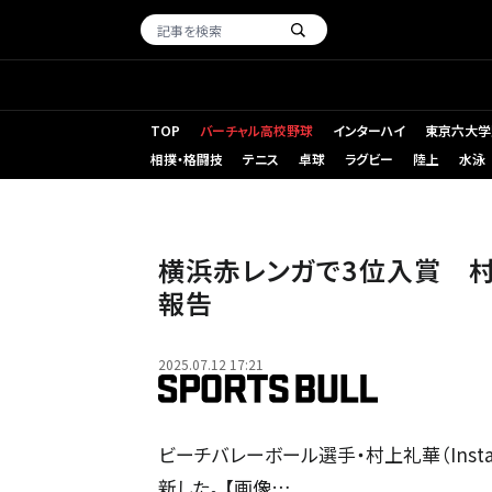
TOP
バーチャル高校野球
インターハイ
東京六大学
相撲・格闘技
テニス
卓球
ラグビー
陸上
水泳
横浜赤レンガで3位入賞 
報告
2025.07.12 17:21
ビーチバレーボール選手・村上礼華（Instag
新した。 【画像…