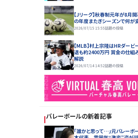
【Jリーグ】秋春制元年が8月開
の年度またぎシーズンで何が
2026/07/15 15:55
話題の投稿
【MLB】村上宗隆はHRダービ
退も約2400万円 賞金の仕組
解説
2026/07/14 14:52
話題の投稿
バレーボール
の新着記事
「誰かと思って…」元バレーボ
本代表 雰囲気“激変”姿が