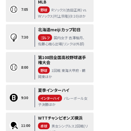
MLB
7:05
野球
Rソックス(吉田正尚) vs.
Wソックス(村上宗隆)(8:10)ほか
北海道meiji カップ初日
7:30
ゴルフ
国内女子 吉澤柚月、
佐藤心結ら出場(リンクは外部)
第108回全国高校野球選手
権大会
8:00
野球
1回戦 東海大甲府 - 鶴
岡東ほか
夏季インターハイ
9:30
インターハイ
バレーボール女
子決勝ほか
WTTチャンピオンズ横浜
11:00
卓球
男女シングルス2回戦(リ