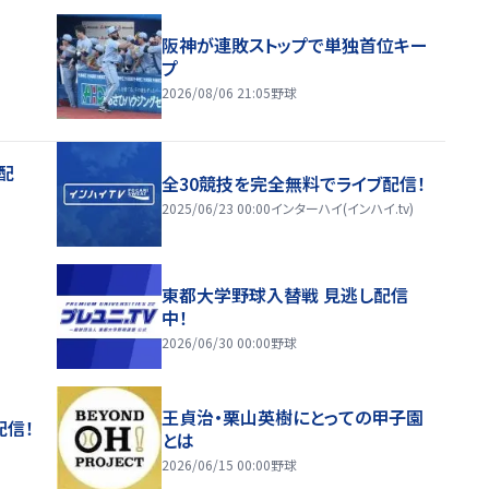
阪神が連敗ストップで単独首位キー
プ
2026/08/06 21:05
野球
配
全30競技を完全無料でライブ配信！
2025/06/23 00:00
インターハイ(インハイ.tv)
東都大学野球入替戦 見逃し配信
中！
2026/06/30 00:00
野球
王貞治・栗山英樹にとっての甲子園
配信！
とは
2026/06/15 00:00
野球