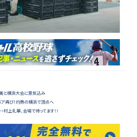
麻美と横浜大会に意気込み
ペア再び！灼熱の横浜で頂点へ
・村上礼華、会場で待ってます！！