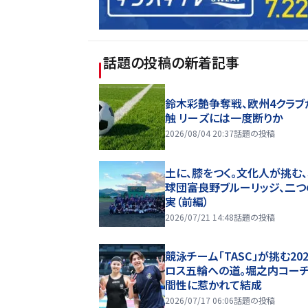
話題の投稿
の新着記事
鈴木彩艶争奪戦、欧州4クラブ
触 リーズには一度断りか
2026/08/04 20:37
話題の投稿
土に、膝をつく。文化人が挑む
球団――富良野ブルーリッジ、二
実（前編）
2026/07/21 14:48
話題の投稿
競泳チーム「TASC」が挑む20
ロス五輪への道。堀之内コー
間性に惹かれて結成
2026/07/17 06:06
話題の投稿