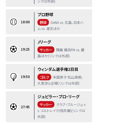
ンクは外部)
プロ野球
18:00
野球
DeNA vs. 広島、日本ハ
ム vs. 楽天ほか
Jリーグ
19:25
サッカー
開幕 横浜FM vs. 鹿
島ほか(リンクは外部)
ウィンダム選手権2日目
19:50
ゴルフ
米国男子 松山英樹、
久常涼ら出場(リンクは外部)
ジュピラー・プロ・リーグ
サッカー
クラブ・ブルージュ v
27:45
s. コルトレイク(倍井謙)(リンクは
外部)