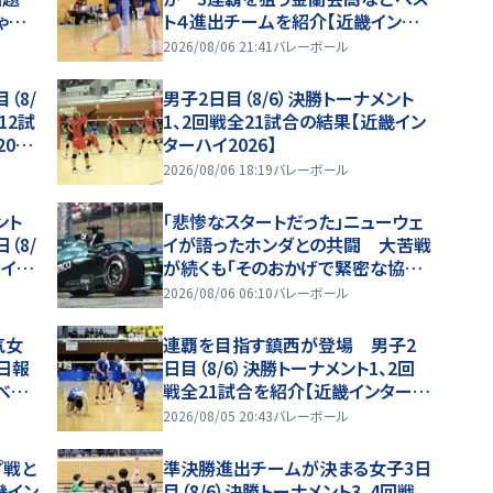
ゃキ
ト４進出チームを紹介【近畿インタ
ーハイ2026】
2026/08/06 21:41
バレーボール
（8/
男子2日目（8/6）決勝トーナメント
12試
1、2回戦全21試合の結果【近畿イン
02
ターハイ2026】
2026/08/06 18:19
バレーボール
ント
「悲惨なスタートだった」ニューウェ
（8/
イが語ったホンダとの共闘 大苦戦
イ20
が続くも「そのおかげで緊密な協力
関係を築けた」
2026/08/06 06:10
バレーボール
気女
連覇を目指す鎮西が登場 男子2
日報
日目（8/6）決勝トーナメント1、2回
べしD
戦全21試合を紹介【近畿インターハ
イ2026】
2026/08/05 20:43
バレーボール
プ戦と
準決勝進出チームが決まる女子3日
畿イン
目（8/6）決勝トーナメント3、4回戦