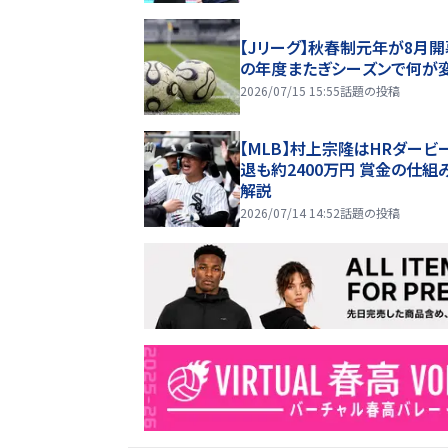
【Jリーグ】秋春制元年が8月開
の年度またぎシーズンで何が
2026/07/15 15:55
話題の投稿
【MLB】村上宗隆はHRダービ
退も約2400万円 賞金の仕組
解説
2026/07/14 14:52
話題の投稿