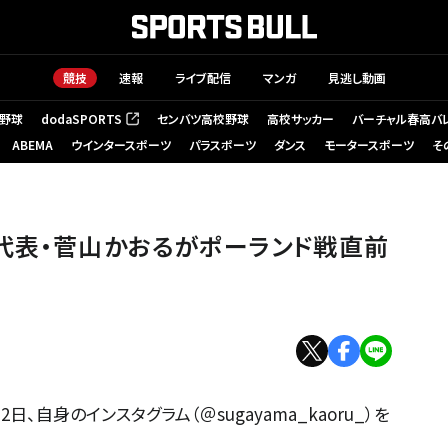
競技
速報
ライブ配信
マンガ
見逃し動画
野球
dodaSPORTS
センバツ高校野球
高校サッカー
バーチャル春高バ
（新しいタブで開く）
ABEMA
ウインタースポーツ
パラスポーツ
ダンス
モータースポーツ
そ
代表・菅山かおるがポーランド戦直前
自身のインスタグラム（＠sugayama_kaoru_）を