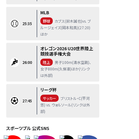
MLB
野球
カブス(鈴木誠也)vs. ブ
25:35
ルージェイズ(岡本和真)(27:20)
ほか
オレゴン2026 U20世界陸上
競技選手権大会
26:00
陸上
男子100m(清水空跳)、
女子800m(久保凛)ほか(リンク
は外部)
リーグ杯
サッカー
ブリストル・C(平河
27:45
悠) vs. ウォルソール(リンクは外
部)
スポーツブル 公式SNS