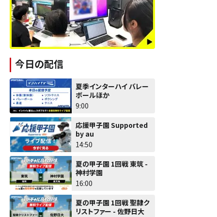
今日の配信
夏季インターハイ バレー
ボールほか
9:00
応援甲子園 Supported
by au
14:50
夏の甲子園 1回戦 東筑 -
神村学園
16:00
夏の甲子園 1回戦 聖隷ク
リストファー - 佐野日大