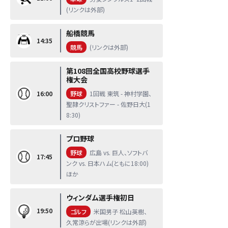
(リンクは外部)
船橋競馬
14:35
競馬
(リンクは外部)
第108回全国高校野球選手
権大会
16:00
野球
1回戦 東筑 - 神村学園、
聖隷クリストファー - 佐野日大(1
8:30)
プロ野球
野球
広島 vs. 巨人、ソフトバ
17:45
ンク vs. 日本ハム(ともに18:00)
ほか
ウィンダム選手権初日
19:50
ゴルフ
米国男子 松山英樹、
久常涼らが出場(リンクは外部)