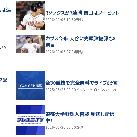
ムは連
Rソックスが7連勝 吉田はノーヒット
2026/08/06 10:50
野球
カブス今永 大谷に先頭弾被弾も8
勝目
入へ
2026/08/06 07:34
野球
ブ配
全30競技を完全無料でライブ配信！
2025/06/25 00:00
インターハイ(インハイ.tv)
東都大学野球入替戦 見逃し配信
中！
2026/06/30 00:00
野球