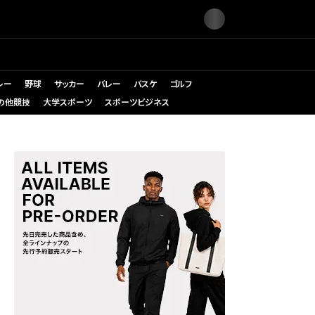
レー
野球
サッカー
バレー
バスケ
ゴルフ
の他競技
大学スポーツ
スポーツビジネス