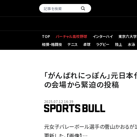
TOP
バーチャル高校野球
インターハイ
東京六大学
相撲・格闘技
テニス
卓球
ラグビー
陸上
水泳
「がんばれにっぽん」元日本
の会場から緊迫の投稿
2025.07.12 16:39
元女子バレーボール選手の菅山かおるが12日、
更新した。【画像】…