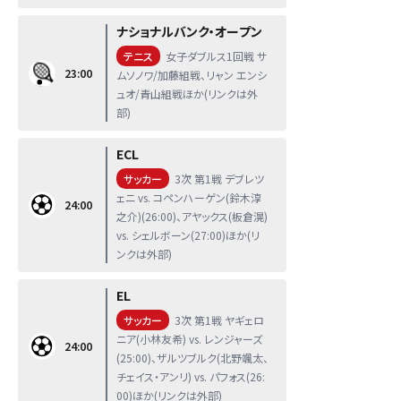
ナショナルバンク・オープン
テニス
女子ダブルス1回戦 サ
23:00
ムソノワ/加藤組戦、リャン エンシ
ュオ/青山組戦ほか(リンクは外
部)
ECL
サッカー
3次 第1戦 デブレツ
ェニ vs. コペンハーゲン(鈴木淳
24:00
之介)(26:00)、アヤックス(板倉滉)
vs. シェルボーン(27:00)ほか(リ
ンクは外部)
EL
サッカー
3次 第1戦 ヤギェロ
ニア(小林友希) vs. レンジャーズ
24:00
(25:00)、ザルツブルク(北野颯太、
チェイス・アンリ) vs. パフォス(26:
00)ほか(リンクは外部)