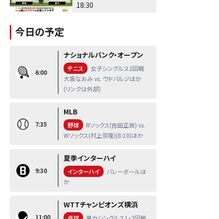
18:30
今日の予定
ナショナルバンク・オープン
テニス
女子シングルス2回戦
6:00
大坂なおみ vs. ウドバルジほか
(リンクは外部)
MLB
7:35
野球
Rソックス(吉田正尚) vs.
Wソックス(村上宗隆)(8:10)ほか
夏季インターハイ
9:30
インターハイ
バレーボールほ
か
WTTチャンピオンズ横浜
11:00
卓球
男女シングルス1・2回戦