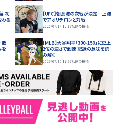
幕 初
【UFC】朝倉海の次戦が決定 上海
変わる
でアオリチロンと対戦
2026/07/14 15:19
話題の投稿
ー敗
【MLB】大谷翔平「300-150」に史上
みを
2位の速さで到達 記録の意味を読
み解く
2026/07/10 17:26
話題の投稿