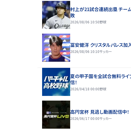
村上が21試合連続出塁 チー
敗
2026/08/06 10:50
野球
冨安健洋 クリスタルパレス加
2026/08/06 10:10
サッカー
夏の甲子園を全試合無料ライ
信！
2026/04/18 00:00
野球
高円宮杯 見逃し動画配信中！
2026/06/17 00:00
サッカー