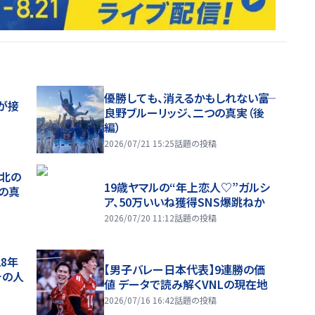
優勝しても、消えるかもしれない――富
が接
良野ブルーリッジ、二つの真実（後
編）
2026/07/21 15:25
話題の投稿
、北の
19歳ヤマルの“年上恋人♡”ガルシ
つの真
ア、50万いいね獲得SNS爆跳ねか
2026/07/20 11:12
話題の投稿
28年
【男子バレー日本代表】9連勝の価
チの人
値 データで読み解くVNLの現在地
2026/07/16 16:42
話題の投稿