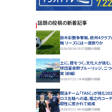
話題の投稿
の新着記事
鈴木彩艶争奪戦、欧州4クラブ
触 リーズには一度断りか
2026/08/04 20:37
話題の投稿
土に、膝をつく。文化人が挑む
球団――富良野ブルーリッジ、二
実（前編）
2026/07/21 14:48
話題の投稿
競泳チーム「TASC」が挑む20
ロス五輪への道。堀之内コー
間性に惹かれて結成
2026/07/17 06:06
話題の投稿