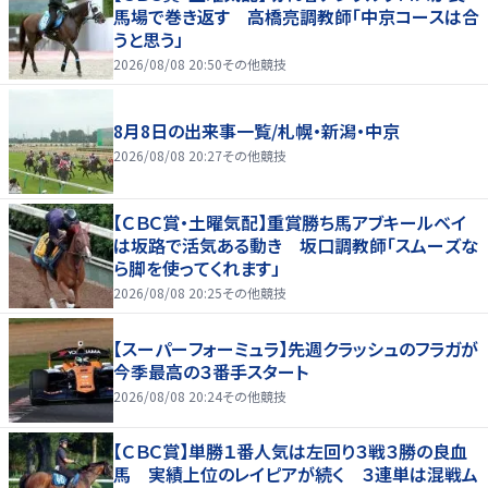
馬場で巻き返す 高橋亮調教師「中京コースは合
うと思う」
2026/08/08 20:50
その他競技
8月8日の出来事一覧/札幌・新潟・中京
2026/08/08 20:27
その他競技
【ＣＢＣ賞・土曜気配】重賞勝ち馬アブキールベイ
は坂路で活気ある動き 坂口調教師「スムーズな
ら脚を使ってくれます」
2026/08/08 20:25
その他競技
【スーパーフォーミュラ】先週クラッシュのフラガが
今季最高の３番手スタート
2026/08/08 20:24
その他競技
【ＣＢＣ賞】単勝１番人気は左回り３戦３勝の良血
馬 実績上位のレイピアが続く ３連単は混戦ム