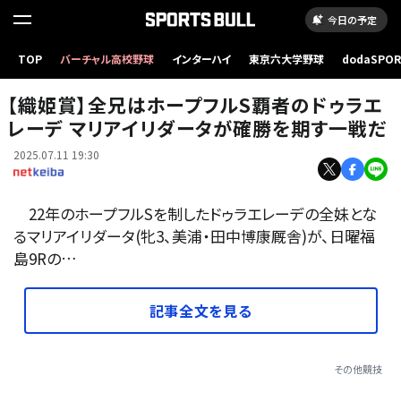
今日の予定
TOP
バーチャル高校野球
インターハイ
東京六大学野球
dodaSPO
織姫賞2025に出走予定のマリアイリダータ(今年5月撮影、ユーザー提供：根津さん)
（新しいタブ
【織姫賞】全兄はホープフルS覇者のドゥラエ
レーデ マリアイリダータが確勝を期す一戦だ
2025.07.11 19:30
22年のホープフルSを制したドゥラエレーデの全妹とな
るマリアイリダータ(牝3、美浦・田中博康厩舎)が、日曜福
島9Rの…
記事全文を見る
その他競技