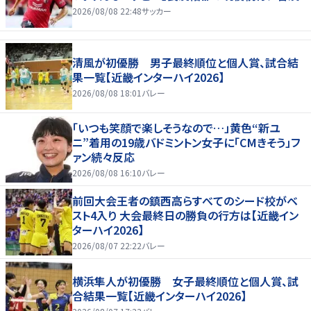
2026/08/08 22:48
サッカー
清風が初優勝 男子最終順位と個人賞、試合結
果一覧【近畿インターハイ2026】
2026/08/08 18:01
バレー
「いつも笑顔で楽しそうなので…」黄色“新ユ
ニ”着用の19歳バドミントン女子に「CMきそう」フ
ァン続々反応
2026/08/08 16:10
バレー
前回大会王者の鎮西高らすべてのシード校がベ
スト4入り 大会最終日の勝負の行方は【近畿イン
ターハイ2026】
2026/08/07 22:22
バレー
横浜隼人が初優勝 女子最終順位と個人賞、試
合結果一覧【近畿インターハイ2026】