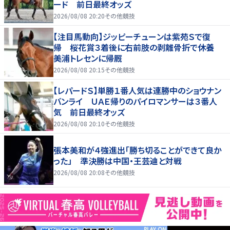
ード 前日最終オッズ
2026/08/08 20:20
その他競技
【注目馬動向】ジッピーチューンは紫苑Ｓで復
帰 桜花賞３着後に右前肢の剥離骨折で休養
美浦トレセンに帰厩
2026/08/08 20:15
その他競技
【レパードＳ】単勝１番人気は連勝中のショウナン
バンライ ＵＡＥ帰りのパイロマンサーは３番人
気 前日最終オッズ
2026/08/08 20:10
その他競技
張本美和が４強進出「勝ち切ることができて良か
った」 準決勝は中国・王芸迪と対戦
2026/08/08 20:08
その他競技