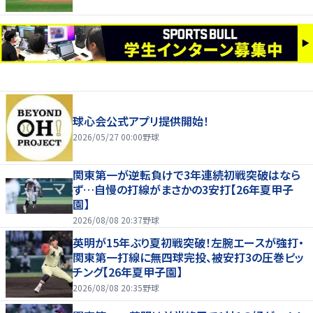
球心会公式アプリ提供開始！
2026/05/27 00:00
野球
関東第一が逆転負けで3年連続初戦突破はなら
ず…自慢の打線がまさかの3安打【26年夏甲子
園】
2026/08/08 20:37
野球
英明が15年ぶり夏初戦突破！左腕エースが強打・
関東第一打線に無四球完投、被安打3の圧巻ピッ
チング【26年夏甲子園】
2026/08/08 20:35
野球