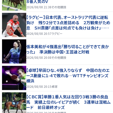
８番人気のＶ
2026/08/08 21:38
その他競技
【ラグビー】日本代表、オーストラリア代表に逆転
負け 残り２分で３点差詰める ２万観衆がため
息 ＳＨ斎藤「点差は何点でも負けは負け」…前
半にＳＯ伊藤龍が先制トライ、３２ー３５で惜敗
2026/08/08 20:57
ラグビー
張本美和が４強進出「勝ち切ることができて良か
った」 準決勝は中国・王芸迪と対戦
2026/08/08 20:08
その他競技
【卓球】早田ひな、４強入りならず 中国の左のエ
ース蒯曼に１-４で敗れる…ＷＴＴチャンピオンズ
横浜
2026/08/08 20:15
卓球
【ＣＢＣ賞】単勝１番人気は左回り３戦３勝の良血
馬 実績上位のレイピアが続く ３連単は混戦ム
ード 前日最終オッズ
2026/08/08 20:20
その他競技