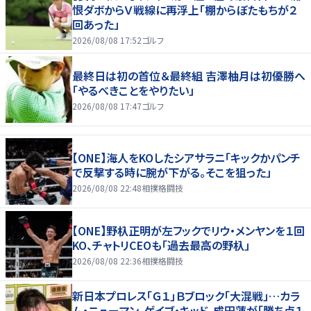
恨ダボからＶ戦線に再浮上「棚からぼたもちが２
回あった」
2026/08/08 17:52
ゴルフ
最終日は初の首位＆最終組 吉澤柚月は初優勝へ
「やるべきことをやりたい」
2026/08/08 17:47
ゴルフ
【ONE】海人をKOしたシアサラニ「キックかパンチ
で反撃する時に腕が下がる。そこを狙った」
2026/08/08 22:48
相撲格闘技
【ONE】野杁正明が左フックでリウ・メンヤンを１回
KO、チャトリCEOも「過去最高の野杁」
2026/08/08 22:36
相撲格闘技
新日本プロレス「Ｇ１」Ｂブロック「大混戦」…カラ
ム・ニューマン、ゲイブ・キッド、成田蓮が「勝ち点１