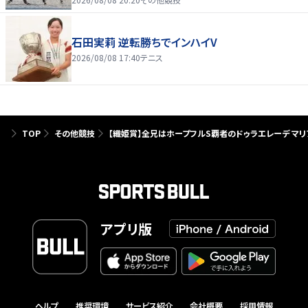
石田実莉 逆転勝ちでインハイV
2026/08/08 17:40
テニス
TOP
その他競技
【織姫賞】全兄はホープフルS覇者のドゥラエレーデ マ
アプリ版
ヘルプ
推奨環境
サービス紹介
会社概要
採用情報