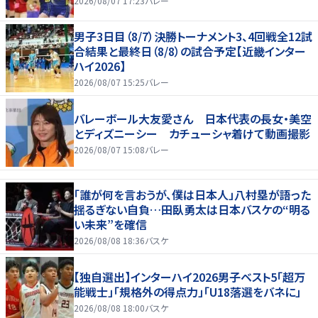
2026/08/07 17:23
バレー
男子3日目（8/7）決勝トーナメント3、4回戦全12試
合結果と最終日（8/8）の試合予定【近畿インター
ハイ2026】
2026/08/07 15:25
バレー
バレーボール大友愛さん 日本代表の長女・美空
とディズニーシー カチューシャ着けて動画撮影
2026/08/07 15:08
バレー
「誰が何を言おうが、僕は日本人」八村塁が語った
揺るぎない自負…田臥勇太は日本バスケの“明る
い未来”を確信
2026/08/08 18:36
バスケ
【独自選出】インターハイ2026男子ベスト5「超万
能戦士」「規格外の得点力」「U18落選をバネに」
2026/08/08 18:00
バスケ