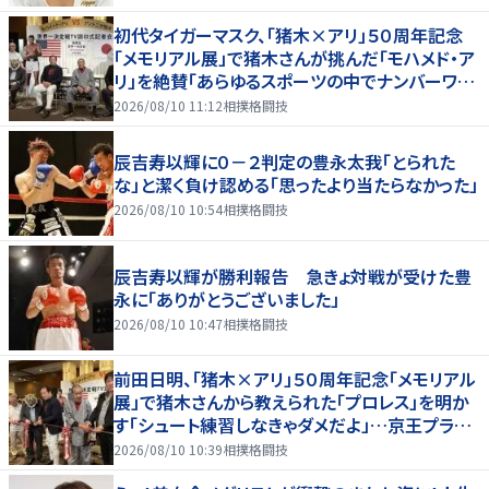
初代タイガーマスク、「猪木×アリ」５０周年記念
「メモリアル展」で猪木さんが挑んだ「モハメド・ア
リ」を絶賛「あらゆるスポーツの中でナンバーワン
の存在」
2026/08/10 11:12
相撲格闘技
辰吉寿以輝に０－２判定の豊永太我「とられた
な」と潔く負け認める「思ったより当たらなかった」
2026/08/10 10:54
相撲格闘技
辰吉寿以輝が勝利報告 急きょ対戦が受けた豊
永に「ありがとうございました」
2026/08/10 10:47
相撲格闘技
前田日明、「猪木×アリ」５０周年記念「メモリアル
展」で猪木さんから教えられた「プロレス」を明か
す「シュート練習しなきゃダメだよ」…京王プラザ
ホテルで３１日まで
2026/08/10 10:39
相撲格闘技