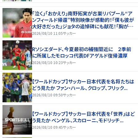
｢泣く｣｢おかえり｣南野拓実が古巣リバプール“ア
ンフィールド帰還”特別映像が感動的！｢僕も彼が
大好きだった｣ジョタの追悼碑にも献花！｢胸が熱
くなります…｣
2026/08/10 11:05
サッカー
Rソシエダード、今夏最初の補強間近に ２季前
に所属したモロッコ代表DFアゲルド復帰濃厚
2026/08/10 10:23
サッカー
【ワールドカップ】サッカー日本代表を名将たちは
どう見たか ファン・ハール、クロップ、フリック...
2026/08/10 09:50
サッカー
【ワールドカップ】サッカー日本代表を「世界」はど
う見たか ベンゲル、スカローニ、モドリッチ...
2026/08/10 09:45
サッカー