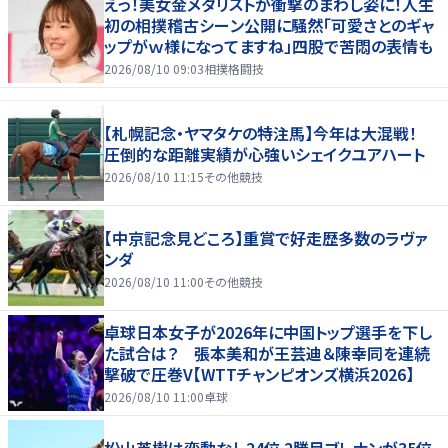
えっ！美女金メダリストが衝撃のまわし姿に！人生
初の相撲稽古シーン公開に騒然「可愛さとのギャ
ップがｗ様になってますね」四股で苦悶の表情も
2026/08/10 09:03
相撲格闘技
【札幌記念・ヤマタケの特注馬】今年は大混戦！
圧倒的な距離実績が心強いシェイクユアハート
2026/08/10 11:15
その他競技
【中京記念見どころ】重賞で好走歴多数のラヴァ
ンダ
2026/08/10 11:00
その他競技
卓球日本女子が2026年に中国トップ選手を下し
た試合は？ 張本美和が王芸迪＆陳幸同を連続
撃破で圧巻V【WTTチャンピオンズ横浜2026】
2026/08/10 11:00
卓球
松山英樹は変動なし24位 2勝目ブレナンが35位