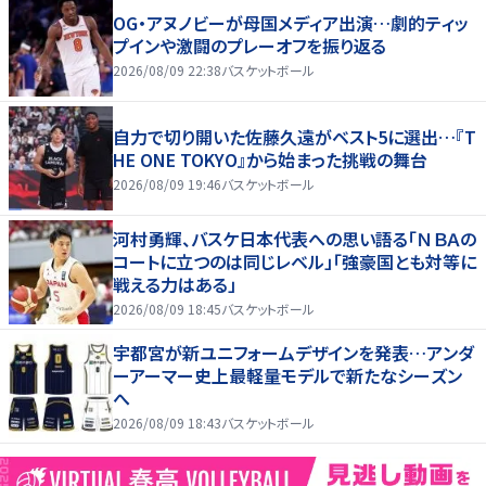
OG・アヌノビーが母国メディア出演…劇的ティッ
プインや激闘のプレーオフを振り返る
2026/08/09 22:38
バスケットボール
自力で切り開いた佐藤久遠がベスト5に選出…『T
HE ONE TOKYO』から始まった挑戦の舞台
2026/08/09 19:46
バスケットボール
河村勇輝、バスケ日本代表への思い語る「ＮＢＡの
コートに立つのは同じレベル」「強豪国とも対等に
戦える力はある」
2026/08/09 18:45
バスケットボール
宇都宮が新ユニフォームデザインを発表…アンダ
ーアーマー史上最軽量モデルで新たなシーズン
へ
2026/08/09 18:43
バスケットボール