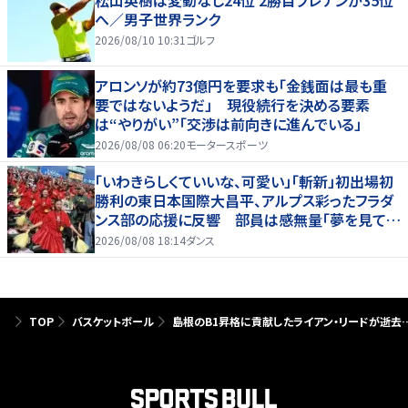
へ／男子世界ランク
2026/08/10 10:31
ゴルフ
アロンソが約73億円を要求も「金銭面は最も重
要ではないようだ」 現役続行を決める要素
は“やりがい”「交渉は前向きに進んでいる」
2026/08/08 06:20
モータースポーツ
「いわきらしくていいな、可愛い」「斬新」初出場初
勝利の東日本国際大昌平、アルプス彩ったフラダ
ンス部の応援に反響 部員は感無量「夢を見てい
るよう」
2026/08/08 18:14
ダンス
TOP
バスケットボール
島根のB1昇格に貢献したライアン・リードが逝去