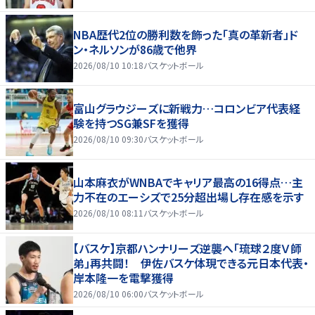
NBA歴代2位の勝利数を飾った「真の革新者」ド
ン・ネルソンが86歳で他界
2026/08/10 10:18
バスケットボール
富山グラウジーズに新戦力…コロンビア代表経
験を持つSG兼SFを獲得
2026/08/10 09:30
バスケットボール
山本麻衣がWNBAでキャリア最高の16得点…主
力不在のエーシズで25分超出場し存在感を示す
2026/08/10 08:11
バスケットボール
【バスケ】京都ハンナリーズ逆襲へ「琉球２度Ｖ師
弟」再共闘！ 伊佐バスケ体現できる元日本代表・
岸本隆一を電撃獲得
2026/08/10 06:00
バスケットボール