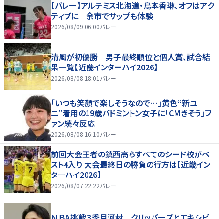
【バレー】アルテミス北海道・鳥本香琳、オフはアク
ティブに 余市でサップも体験
2026/08/09 06:00
バレー
清風が初優勝 男子最終順位と個人賞、試合結
果一覧【近畿インターハイ2026】
2026/08/08 18:01
バレー
「いつも笑顔で楽しそうなので…」黄色“新ユ
ニ”着用の19歳バドミントン女子に「CMきそう」フ
ァン続々反応
2026/08/08 16:10
バレー
前回大会王者の鎮西高らすべてのシード校がベ
スト4入り 大会最終日の勝負の行方は【近畿イン
ターハイ2026】
2026/08/07 22:22
バレー
ＮＢＡ挑戦３季目河村 クリッパーズとエキシビ