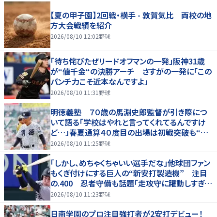
【夏の甲子園】2回戦・横手 - 敦賀気比 両校の地
方大会戦績を紹介
2026/08/10 12:02
野球
「待ち侘びたぜリードオフマンの一発」阪神31歳
が“値千金“の決勝アーチ さすがの一発に「この
パンチ力こそ近本なんですよ」
2026/08/10 11:31
野球
明徳義塾 ７０歳の馬淵史郎監督が引き際につ
いて語る「学校はやれと言ってくれてるんですけ
ど…」春夏通算４０度目の出場は初戦突破も“馬
淵節”炸裂
2026/08/10 11:25
野球
「しかし、めちゃくちゃいい選手だな」他球団ファン
もくぎ付けにする巨人の“新安打製造機” 注目
の.400 忍者守備も話題「走攻守に躍動しすぎだ
ろ」
2026/08/10 11:23
野球
日南学園のプロ注目強打者が2安打デビュー！