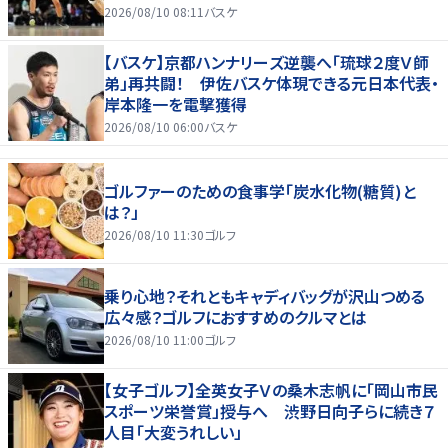
2026/08/10 08:11
バスケ
【バスケ】京都ハンナリーズ逆襲へ「琉球２度Ｖ師
弟」再共闘！ 伊佐バスケ体現できる元日本代表・
岸本隆一を電撃獲得
2026/08/10 06:00
バスケ
ゴルファーのための食事学「炭水化物(糖質)と
は？」
2026/08/10 11:30
ゴルフ
乗り心地？それともキャディバッグが沢山つめる
広々感？ゴルフにおすすめのクルマとは
2026/08/10 11:00
ゴルフ
【女子ゴルフ】全英女子Ｖの桑木志帆に「岡山市民
スポーツ栄誉賞」授与へ 渋野日向子らに続き７
人目「大変うれしい」