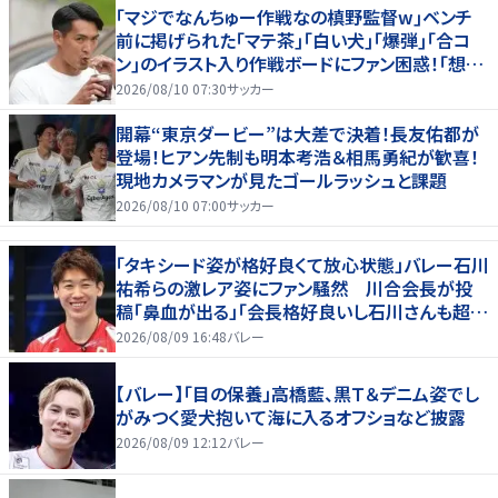
｢マジでなんちゅー作戦なの槙野監督w｣ベンチ
前に掲げられた｢マテ茶｣｢白い犬｣｢爆弾｣｢合コ
ン｣のイラスト入り作戦ボードにファン困惑！｢想像
よりデカくて吹いた｣
2026/08/10 07:30
サッカー
開幕“東京ダービー”は大差で決着！長友佑都が
登場！ヒアン先制も明本考浩＆相馬勇紀が歓喜！
現地カメラマンが見たゴールラッシュと課題
2026/08/10 07:00
サッカー
「タキシード姿が格好良くて放心状態」バレー石川
祐希らの激レア姿にファン騒然 川合会長が投
稿「鼻血が出る」「会長格好良いし石川さんも超格
好いい」
2026/08/09 16:48
バレー
【バレー】「目の保養」高橋藍、黒Ｔ＆デニム姿でし
がみつく愛犬抱いて海に入るオフショなど披露
2026/08/09 12:12
バレー