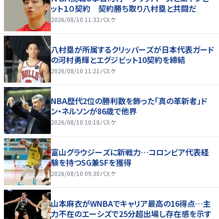
ット１０契約 契約勝ち取り八村塁と共闘だ
2026/08/10 11:32
バスケ
八村塁が所属するクリッパーズが日本代表ガード
の河村勇輝とエグジビット10契約を締結
2026/08/10 11:21
バスケ
NBA歴代2位の勝利数を飾った「真の革新者」ド
ン・ネルソンが86歳で他界
2026/08/10 10:18
バスケ
富山グラウジーズに新戦力…コロンビア代表経
験を持つSG兼SFを獲得
2026/08/10 09:30
バスケ
山本麻衣がWNBAでキャリア最高の16得点…主
力不在のエーシズで25分超出場し存在感を示す