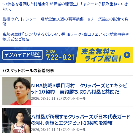
SR渋谷を退団した村越圭佑が茨城の練習生に「また一から積み重ねていき
たい」
島根の介川アンソニー翔が全治10週の靭帯損傷…Bリーグ選抜の試合で負
傷
富永啓生は「びっくりするぐらいいい男」Bリーグ・島田チェアマンが食事会や
始球式など報告
バスケットボール
の新着記事
ＮＢＡ挑戦３季目河村 クリッパーズとエキシビ
ット１０契約 契約勝ち取り八村塁と共闘だ
2026/08/10 11:32
バスケットボール
八村塁が所属するクリッパーズが日本代表ガード
の河村勇輝とエグジビット10契約を締結
2026/08/10 11:21
バスケットボール