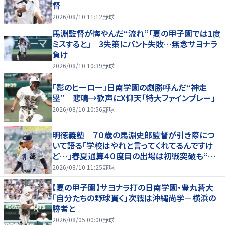
督
2026/08/10 11:12
野球
馬淵監督が悔やんだ“流れ”「夏の甲子園では1度
ミスすると」 3失策にバント失敗…無念サヨナラ
負け
2026/08/10 10:39
野球
「影のヒーロー」日南学園の劇勝呼んだ“神走
塁” 悲鳴→歓声にX仰天「特大ファインプレー」
2026/08/10 10:56
野球
明徳義塾 ７０歳の馬淵史郎監督が引き際につ
いて語る「学校はやれと言ってくれてるんですけ
ど…」春夏通算４０度目の出場は初戦突破も“馬
淵節”炸裂
2026/08/10 11:25
野球
【夏の甲子園】サヨナラ打の日南学園・豊丸蒼大
「自分たちの野球貫く」次戦は沖縄尚学－横浜の
勝者と
2026/08/05 00:00
野球