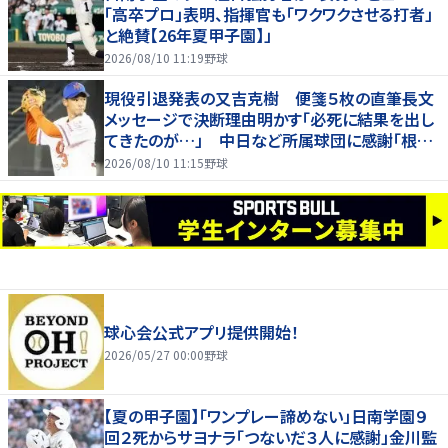
「高卒プロ」表明、指揮官も「ワクワクさせる打者」
と絶賛【26年夏甲子園】」
2026/08/10 11:19
野球
現役引退発表の又吉克樹 便箋５枚の直筆長文
メッセージで決断理由明かす「必死に結果を出し
てきたのが…」 中日など所属球団に感謝「根気
強く指導してもらった」
2026/08/10 11:15
野球
球心会公式アプリ提供開始！
2026/05/27 00:00
野球
【夏の甲子園】「ワンプレー諦めない」日南学園９
回２死からサヨナラ「つないだ３人に感謝」金川監