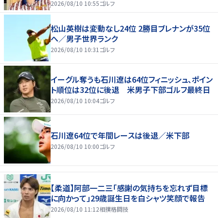
2026/08/10 10:55
ゴルフ
松山英樹は変動なし24位 2勝目ブレナンが35位
へ／男子世界ランク
2026/08/10 10:31
ゴルフ
イーグル奪うも石川遼は64位フィニッシュ、ポイン
ト順位は32位に後退 米男子下部ゴルフ最終日
2026/08/10 10:04
ゴルフ
石川遼64位で年間レースは後退／米下部
2026/08/10 10:00
ゴルフ
【柔道】阿部一二三「感謝の気持ちを忘れず目標
に向かって」29歳誕生日を白シャツ笑顔で報告
2026/08/10 11:12
相撲格闘技