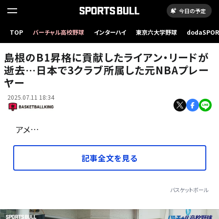
今日の予定
TOP
バーチャル高校野球
インターハイ
東京六大学野球
dodaSPO
日本で3シーズンプレーしたライアン・リード［写真］＝B.LEAGUE
（新しいタブ
島根のB1昇格に貢献したライアン・リードが
逝去…日本で3クラブ所属した元NBAプレー
ヤー
2025.07.11 18:34
アメ…
記事全文を見る
バスケットボール