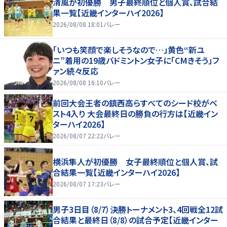
清風が初優勝 男子最終順位と個人賞、試合結
果一覧【近畿インターハイ2026】
2026/08/08 18:01
バレー
「いつも笑顔で楽しそうなので…」黄色“新ユ
ニ”着用の19歳バドミントン女子に「CMきそう」フ
ァン続々反応
2026/08/08 16:10
バレー
前回大会王者の鎮西高らすべてのシード校がベ
スト4入り 大会最終日の勝負の行方は【近畿イン
ターハイ2026】
2026/08/07 22:22
バレー
横浜隼人が初優勝 女子最終順位と個人賞、試
合結果一覧【近畿インターハイ2026】
2026/08/07 17:23
バレー
男子3日目（8/7）決勝トーナメント3、4回戦全12試
合結果と最終日（8/8）の試合予定【近畿インター