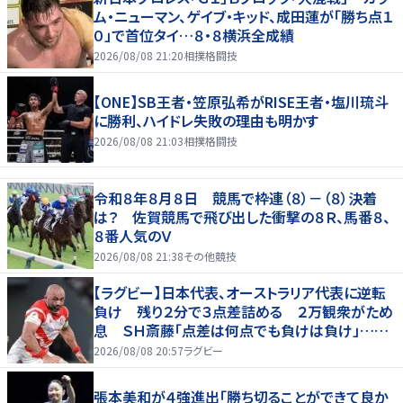
ム・ニューマン、ゲイブ・キッド、成田蓮が「勝ち点１
０」で首位タイ…８・８横浜全成績
2026/08/08 21:20
相撲格闘技
【ONE】SB王者・笠原弘希がRISE王者・塩川琉斗
に勝利、ハイドレ失敗の理由も明かす
2026/08/08 21:03
相撲格闘技
令和８年８月８日 競馬で枠連（８）－（８）決着
は？ 佐賀競馬で飛び出した衝撃の８Ｒ、馬番８、
８番人気のＶ
2026/08/08 21:38
その他競技
【ラグビー】日本代表、オーストラリア代表に逆転
負け 残り２分で３点差詰める ２万観衆がため
息 ＳＨ斎藤「点差は何点でも負けは負け」…前
半にＳＯ伊藤龍が先制トライ、３２ー３５で惜敗
2026/08/08 20:57
ラグビー
張本美和が４強進出「勝ち切ることができて良か