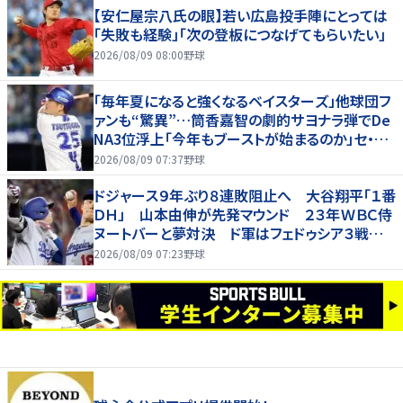
【安仁屋宗八氏の眼】若い広島投手陣にとっては
「失敗も経験」「次の登板につなげてもらいたい」
2026/08/09 08:00
野球
「毎年夏になると強くなるベイスターズ」他球団フ
ァンも“驚異”…筒香嘉智の劇的サヨナラ弾でDe
NA3位浮上「今年もブーストが始まるのか」セ・リ
ーグ真夏の激しいAクラス争いの行方は
2026/08/09 07:37
野球
ドジャース９年ぶり８連敗阻止へ 大谷翔平「１番
ＤＨ」 山本由伸が先発マウンド ２３年ＷＢＣ侍
ヌートバーと夢対決 ド軍はフェドゥシア３戦連
続先発マスク【両軍ラインナップ】
2026/08/09 07:23
野球