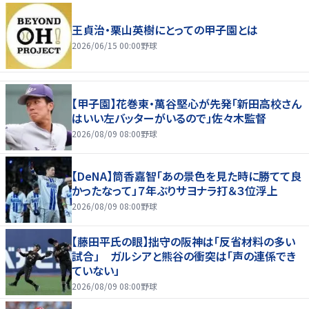
王貞治・栗山英樹にとっての甲子園とは
2026/06/15 00:00
野球
【甲子園】花巻東・萬谷堅心が先発「新田高校さん
はいい左バッターがいるので」佐々木監督
2026/08/09 08:00
野球
【DeNA】筒香嘉智「あの景色を見た時に勝てて良
かったなって」７年ぶりサヨナラ打＆３位浮上
2026/08/09 08:00
野球
【藤田平氏の眼】拙守の阪神は「反省材料の多い
試合」 ガルシアと熊谷の衝突は「声の連係でき
ていない」
2026/08/09 08:00
野球