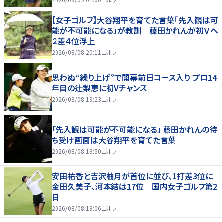
【女子ゴルフ】大谷翔平を育てた言葉「先入観は可
能が不可能になる」が教訓 藤田かれんが初Ｖへ
２差４位浮上
2026/08/08 20:11
ゴルフ
思わぬ“繰り上げ”で開幕前日コース入り プロ14
年目の辻梨恵に初Vチャンス
2026/08/08 19:23
ゴルフ
「先入観は可能が不可能になる」 藤田かれんの待
ち受け画面は大谷翔平を育てた言葉
2026/08/08 18:50
ゴルフ
安田祐香と吉沢柚月が首位に並び、1打差3位に
金田久美子、河本結は17位 国内女子ゴルフ第2
日
2026/08/08 18:06
ゴルフ