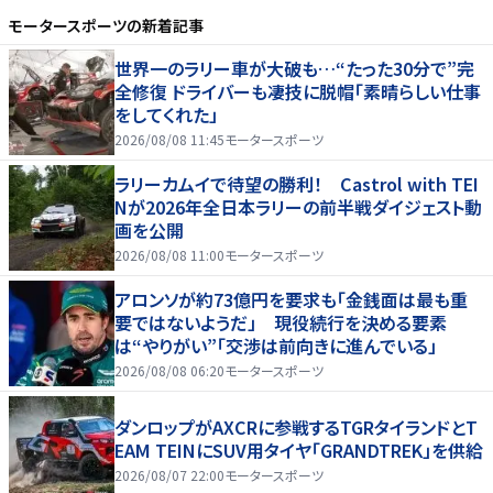
モータースポーツ
の新着記事
世界一のラリー車が大破も…“たった30分で”完
全修復 ドライバーも凄技に脱帽「素晴らしい仕事
をしてくれた」
2026/08/08 11:45
モータースポーツ
ラリーカムイで待望の勝利！ Castrol with TEI
Nが2026年全日本ラリーの前半戦ダイジェスト動
画を公開
2026/08/08 11:00
モータースポーツ
アロンソが約73億円を要求も「金銭面は最も重
要ではないようだ」 現役続行を決める要素
は“やりがい”「交渉は前向きに進んでいる」
2026/08/08 06:20
モータースポーツ
ダンロップがAXCRに参戦するTGRタイランドとT
EAM TEINにSUV用タイヤ「GRANDTREK」を供給
2026/08/07 22:00
モータースポーツ