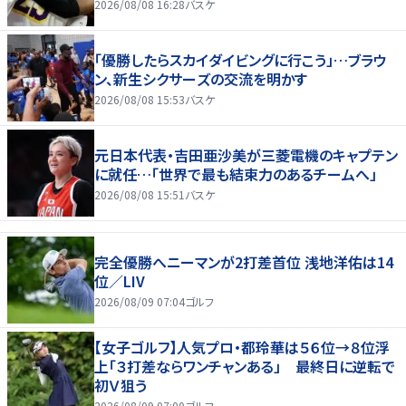
2026/08/08 16:28
バスケ
「優勝したらスカイダイビングに行こう」…ブラウ
ン、新生シクサーズの交流を明かす
2026/08/08 15:53
バスケ
元日本代表・吉田亜沙美が三菱電機のキャプテン
に就任…「世界で最も結束力のあるチームへ」
2026/08/08 15:51
バスケ
完全優勝へニーマンが2打差首位 浅地洋佑は14
位／LIV
2026/08/09 07:04
ゴルフ
【女子ゴルフ】人気プロ・都玲華は５６位→８位浮
上「３打差ならワンチャンある」 最終日に逆転で
初Ｖ狙う
2026/08/09 07:00
ゴルフ