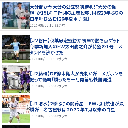
大分商が今大会の公立勢初勝利！"大分の怪
腕"が151キロ計測の圧巻投球、同校29年ぶりの
白星呼び込む【26年夏甲子園】
2026/08/08 19:32
野球
【Ｊ２磐田】秋葉忠宏監督が初陣で勝ち点ゲット
今季新加入のＦＷ太田龍之介が待望の１号 ス
タンドを沸かせた
2026/08/09 08:10
サッカー
【Ｊ２藤枝】ＤＦ鈴木翔太が先制Ｖ弾 メガホンを
握って絶叫「勝ったぞー！」開幕戦快勝発進
2026/08/09 08:05
サッカー
【Ｊ１清水】２季ぶりの開幕星 ＦＷ北川航也が決
勝弾 名古屋戦は２０２２年７月以来の白星
2026/08/09 08:00
サッカー