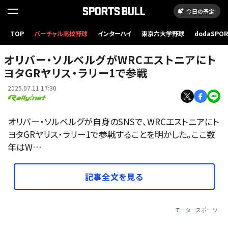
今日の予定
TOP
バーチャル高校野球
インターハイ
東京六大学野球
dodaSPO
TOYOTA
（新しいタブ
オリバー・ソルベルグがWRCエストニアにト
ヨタGRヤリス・ラリー1で参戦
2025.07.11 17:30
オリバー・ソルベルグが自身のSNSで、WRCエストニアにト
ヨタGRヤリス・ラリー1で参戦することを明かした。ここ数
年はW…
記事全文を見る
モータースポーツ