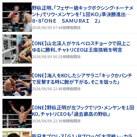
野杁正明、「フェザー級キックボクシング・トーナメ
ント」でリウ・メンヤンを「１回ＫＯ」準決勝進出…
８・８「ＯＮＥ ＳＡＭＵＲＡＩ ２」
2026/08/09 07:44
相撲格闘技
【ONE】山北渓人がケルベロスチョークで田上こ
ゆるに勝利、チャトリCEOは王座挑戦を明言
2026/08/09 00:18
相撲格闘技
【ONE】海人をKOしたシアサラニ「キックかパンチ
で反撃する時に腕が下がる。そこを狙った」
2026/08/08 22:48
相撲格闘技
【ONE】野杁正明が左フックでリウ・メンヤンを１回
KO、チャトリCEOも「過去最高の野杁」
2026/08/08 22:36
相撲格闘技
新日本プロレス「Ｇ１」Ｂブロック「大混戦」…カラ