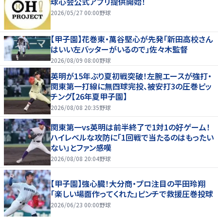
球心会公式アプリ提供開始！
2026/05/27 00:00
野球
【甲子園】花巻東・萬谷堅心が先発「新田高校さん
はいい左バッターがいるので」佐々木監督
2026/08/09 08:00
野球
英明が15年ぶり夏初戦突破！左腕エースが強打・
関東第一打線に無四球完投、被安打3の圧巻ピッ
チング【26年夏甲子園】
2026/08/08 20:35
野球
関東第一vs英明は前半終了で1対1の好ゲーム！
ハイレベルな攻防に「1回戦で当たるのはもったい
ない」とファン感嘆
2026/08/08 20:04
野球
【甲子園】強心臓！大分商・プロ注目の平田玲翔
「楽しい場面作ってくれた」ピンチで救援圧巻投球
2026/06/23 00:00
野球