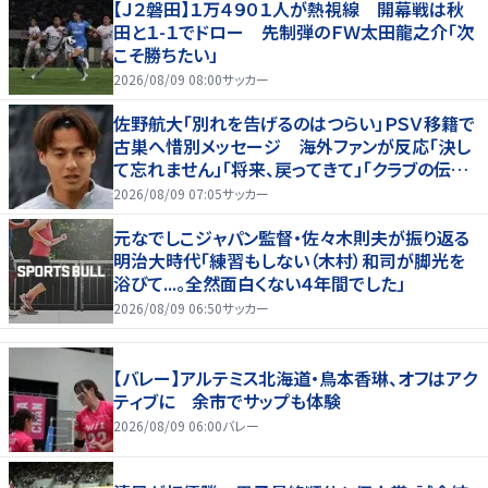
【Ｊ２磐田】１万４９０１人が熱視線 開幕戦は秋
田と１-１でドロー 先制弾のＦＷ太田龍之介「次
こそ勝ちたい」
2026/08/09 08:00
サッカー
佐野航大「別れを告げるのはつらい」ＰＳＶ移籍で
古巣へ惜別メッセージ 海外ファンが反応「決し
て忘れません」「将来、戻ってきて」「クラブの伝説
です」
2026/08/09 07:05
サッカー
元なでしこジャパン監督・佐々木則夫が振り返る
明治大時代「練習もしない（木村）和司が脚光を
浴びて...。全然面白くない４年間でした」
2026/08/09 06:50
サッカー
【バレー】アルテミス北海道・鳥本香琳、オフはアク
ティブに 余市でサップも体験
2026/08/09 06:00
バレー