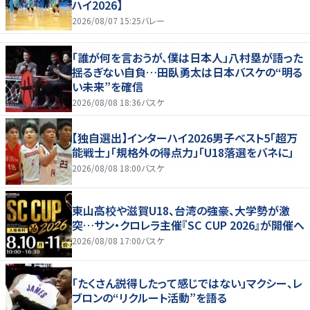
ハイ2026】
2026/08/07 15:25
バレー
「誰が何を言おうが、僕は日本人」八村塁が語った
揺るぎない自負…田臥勇太は日本バスケの“明る
い未来”を確信
2026/08/08 18:36
バスケ
【独自選出】インターハイ2026男子ベスト5「超万
能戦士」「規格外の得点力」「U18落選をバネに」
2026/08/08 18:00
バスケ
東山高校や滋賀U18、台湾の強豪、大学勢が激
突…サン・クロレラ主催『SC CUP 2026』が開催へ
2026/08/08 17:00
バスケ
「たくさん説得したって感じではない」マクシー、レ
ブロンの“リクルート活動”を語る