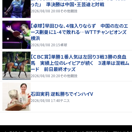
った」 準決勝は中国・王芸迪と対戦
2026/08/08 20:08
その他競技
【卓球】早田ひな、４強入りならず 中国の左のエ
ース蒯曼に１-４で敗れる…ＷＴＴチャンピオンズ
横浜
2026/08/08 20:15
卓球
【ＣＢＣ賞】単勝１番人気は左回り３戦３勝の良血
馬 実績上位のレイピアが続く ３連単は混戦ム
ード 前日最終オッズ
2026/08/08 20:20
その他競技
石田実莉 逆転勝ちでインハイV
2026/08/08 17:40
テニス