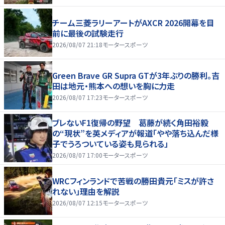
チーム三菱ラリーアートがAXCR 2026開幕を目
前に最後の試験走行
2026/08/07 21:18
モータースポーツ
Green Brave GR Supra GTが3年ぶりの勝利。吉
田は地元・熊本への想いを胸に力走
2026/08/07 17:23
モータースポーツ
ブレないF1復帰の野望 葛藤が続く角田裕毅
の“現状”を英メディアが報道「やや落ち込んだ様
子でうろついている姿も見られる」
2026/08/07 17:00
モータースポーツ
WRCフィンランドで苦戦の勝田貴元「ミスが許さ
れない」理由を解説
2026/08/07 12:15
モータースポーツ