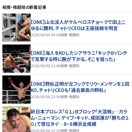
相撲・格闘技
の新着記事
【ONE】山北渓人がケルベロスチョークで田上こ
ゆるに勝利、チャトリCEOは王座挑戦を明言
2026/08/09 00:18
相撲・格闘技
【ONE】海人をKOしたシアサラニ「キックかパンチ
で反撃する時に腕が下がる。そこを狙った」
2026/08/08 22:48
相撲・格闘技
【ONE】野杁正明が左フックでリウ・メンヤンを１回
KO、チャトリCEOも「過去最高の野杁」
2026/08/08 22:36
相撲・格闘技
新日本プロレス「Ｇ１」Ｂブロック「大混戦」…カラ
ム・ニューマン、ゲイブ・キッド、成田蓮が「勝ち点１
０」で首位タイ…８・８横浜全成績
2026/08/08 21:20
相撲・格闘技