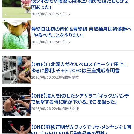
恨ダボからＶ戦線に再浮上「棚からぼたもちが２
回あった」
2026/08/08 17:52
ゴルフ
最終日は初の首位＆最終組 吉澤柚月は初優勝へ
「やるべきことをやりたい」
2026/08/08 17:47
ゴルフ
【ONE】山北渓人がケルベロスチョークで田上こ
ゆるに勝利、チャトリCEOは王座挑戦を明言
2026/08/09 00:18
相撲格闘技
【ONE】海人をKOしたシアサラニ「キックかパンチ
で反撃する時に腕が下がる。そこを狙った」
2026/08/08 22:48
相撲格闘技
【ONE】野杁正明が左フックでリウ・メンヤンを１回
KO、チャトリCEOも「過去最高の野杁」