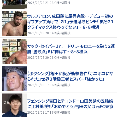
2026/08/08 21:02
相撲・格闘技
ウルフアロン、成田蓮に屈辱完敗…デビュー初の
ギブアップ負けで「Ｇ１」予選落ちピンチ「まだＧ１
クライマックス終わってない」…８・８横浜
2026/08/08 20:57
相撲・格闘技
ザック・セイバーＪｒ． ドリラ・モロニーを破り２連
勝「勝ち点」６に伸ばす…８・８横浜
2026/08/08 20:09
相撲・格闘技
【ボクシング】亀田和毅が衝撃告白「ボコボコにや
られた」世界３階級王者とスパー「強かった」
2026/08/08 17:30
相撲・格闘技
フェンシング吉田とテコンドー山田美諭の五輪婚
に江村美咲も「おめでとう」吉田の父は元FC東京
2026/08/08 17:19
相撲・格闘技