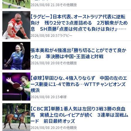
2026/08/08 21:38
その他競技
【ラグビー】日本代表、オーストラリア代表に逆転
負け 残り２分で３点差詰める ２万観衆がため
息 ＳＨ斎藤「点差は何点でも負けは負け」…前
半にＳＯ伊藤龍が先制トライ、３２ー３５で惜敗
2026/08/08 20:57
ラグビー
張本美和が４強進出「勝ち切ることができて良か
った」 準決勝は中国・王芸迪と対戦
2026/08/08 20:08
その他競技
【卓球】早田ひな、４強入りならず 中国の左のエ
ース蒯曼に１-４で敗れる…ＷＴＴチャンピオンズ
横浜
2026/08/08 20:15
卓球
【ＣＢＣ賞】単勝１番人気は左回り３戦３勝の良血
馬 実績上位のレイピアが続く ３連単は混戦ム
ード 前日最終オッズ
2026/08/08 20:20
その他競技