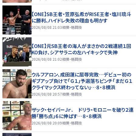
【ONE】SB王者・笠原弘希がRISE王者・塩川琉斗
に勝利、ハイドレ失敗の理由も明かす
2026/08/08 21:03
相撲・格闘技
【ONE】元SB王者の海人がまさかの２戦連続１回
KO負け、シアサラニの左ハイキックで失神
2026/08/08 21:02
相撲・格闘技
ウルフアロン、成田蓮に屈辱完敗…デビュー初の
ギブアップ負けで「Ｇ１」予選落ちピンチ「まだＧ１
クライマックス終わってない」…８・８横浜
2026/08/08 20:57
相撲・格闘技
ザック・セイバーＪｒ． ドリラ・モロニーを破り２連
勝「勝ち点」６に伸ばす…８・８横浜
2026/08/08 20:09
相撲・格闘技