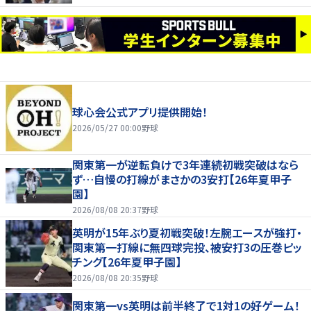
球心会公式アプリ提供開始！
2026/05/27 00:00
野球
関東第一が逆転負けで3年連続初戦突破はなら
ず…自慢の打線がまさかの3安打【26年夏甲子
園】
2026/08/08 20:37
野球
英明が15年ぶり夏初戦突破！左腕エースが強打・
関東第一打線に無四球完投、被安打3の圧巻ピッ
チング【26年夏甲子園】
2026/08/08 20:35
野球
関東第一vs英明は前半終了で1対1の好ゲーム！