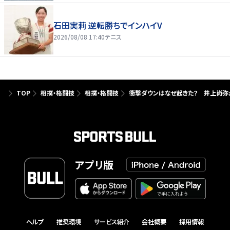
石田実莉 逆転勝ちでインハイV
2026/08/08 17:40
テニス
TOP
相撲・格闘技
相撲・格闘技
衝撃ダウンはなぜ起きた？ 井上尚弥が
アプリ版
ヘルプ
推奨環境
サービス紹介
会社概要
採用情報