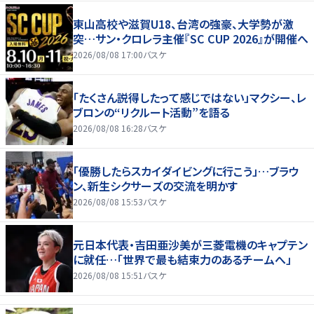
東山高校や滋賀U18、台湾の強豪、大学勢が激
突…サン・クロレラ主催『SC CUP 2026』が開催へ
2026/08/08 17:00
バスケ
「たくさん説得したって感じではない」マクシー、レ
ブロンの“リクルート活動”を語る
2026/08/08 16:28
バスケ
「優勝したらスカイダイビングに行こう」…ブラウ
ン、新生シクサーズの交流を明かす
2026/08/08 15:53
バスケ
元日本代表・吉田亜沙美が三菱電機のキャプテン
に就任…「世界で最も結束力のあるチームへ」
2026/08/08 15:51
バスケ