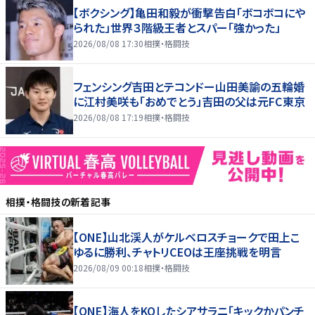
【ボクシング】亀田和毅が衝撃告白「ボコボコにや
られた」世界３階級王者とスパー「強かった」
2026/08/08 17:30
相撲・格闘技
フェンシング吉田とテコンドー山田美諭の五輪婚
に江村美咲も「おめでとう」吉田の父は元FC東京
2026/08/08 17:19
相撲・格闘技
相撲・格闘技
の新着記事
【ONE】山北渓人がケルベロスチョークで田上こ
ゆるに勝利、チャトリCEOは王座挑戦を明言
2026/08/09 00:18
相撲・格闘技
【ONE】海人をKOしたシアサラニ「キックかパンチ