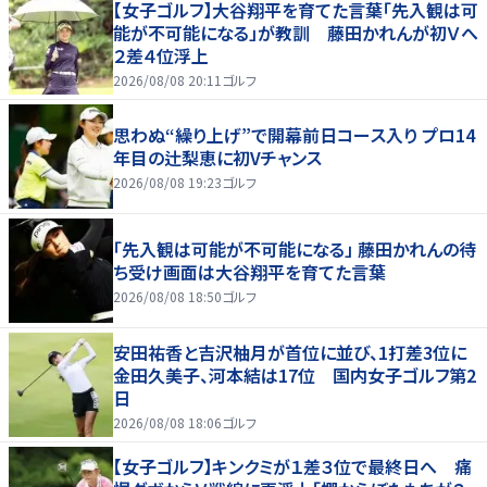
【女子ゴルフ】大谷翔平を育てた言葉「先入観は可
能が不可能になる」が教訓 藤田かれんが初Ｖへ
２差４位浮上
2026/08/08 20:11
ゴルフ
思わぬ“繰り上げ”で開幕前日コース入り プロ14
年目の辻梨恵に初Vチャンス
2026/08/08 19:23
ゴルフ
「先入観は可能が不可能になる」 藤田かれんの待
ち受け画面は大谷翔平を育てた言葉
2026/08/08 18:50
ゴルフ
安田祐香と吉沢柚月が首位に並び、1打差3位に
金田久美子、河本結は17位 国内女子ゴルフ第2
日
2026/08/08 18:06
ゴルフ
【女子ゴルフ】キンクミが１差３位で最終日へ 痛