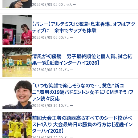
2026/08/09 05:00
サッカー
【バレー】アルテミス北海道・鳥本香琳、オフはアク
ティブに 余市でサップも体験
2026/08/09 06:00
バレー
清風が初優勝 男子最終順位と個人賞、試合結
果一覧【近畿インターハイ2026】
2026/08/08 18:01
バレー
「いつも笑顔で楽しそうなので…」黄色“新ユ
ニ”着用の19歳バドミントン女子に「CMきそう」フ
ァン続々反応
2026/08/08 16:10
バレー
前回大会王者の鎮西高らすべてのシード校がベ
スト4入り 大会最終日の勝負の行方は【近畿イン
ターハイ2026】
2026/08/07 22:22
バレー