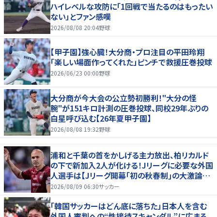
ハイレベルな攻防に「1回戦で当たるのはもったい
ない」とファン感嘆
2026/08/08 20:04
野球
【甲子園】強心臓！大分商・プロ注目の平田玲翔
「楽しい場面作ってくれた」ピンチで救援圧巻投球
2026/06/23 00:00
野球
大分商が今大会の公立勢初勝利！"大分の怪
腕"が151キロ計測の圧巻投球、同校29年ぶりの
白星呼び込む【26年夏甲子園】
2026/08/08 19:32
野球
浦和と千葉の首をかしげる主力放出、柏リカルド
の下で新加入2人が化ける！Jリーグに必要な外国
人選手は【Jリーグ開幕｢初の秋春制｣の大激論】
(4)
2026/08/09 06:30
サッカー
「韓国サッカーはどん底に落ちた」日本人を含む
外国人審判への“性接待スキャンダル”に広まる