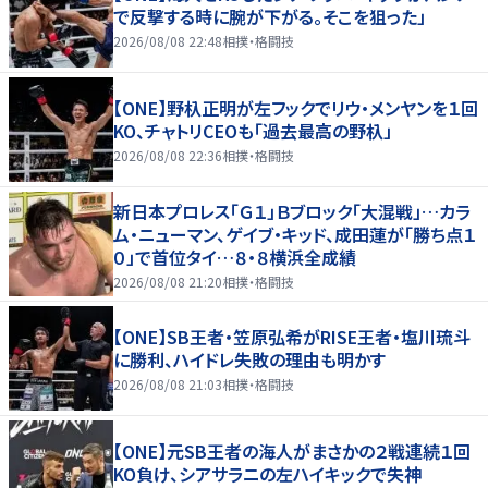
で反撃する時に腕が下がる。そこを狙った」
2026/08/08 22:48
相撲・格闘技
【ONE】野杁正明が左フックでリウ・メンヤンを１回
KO、チャトリCEOも「過去最高の野杁」
2026/08/08 22:36
相撲・格闘技
新日本プロレス「Ｇ１」Ｂブロック「大混戦」…カラ
ム・ニューマン、ゲイブ・キッド、成田蓮が「勝ち点１
０」で首位タイ…８・８横浜全成績
2026/08/08 21:20
相撲・格闘技
【ONE】SB王者・笠原弘希がRISE王者・塩川琉斗
に勝利、ハイドレ失敗の理由も明かす
2026/08/08 21:03
相撲・格闘技
【ONE】元SB王者の海人がまさかの２戦連続１回
KO負け、シアサラニの左ハイキックで失神