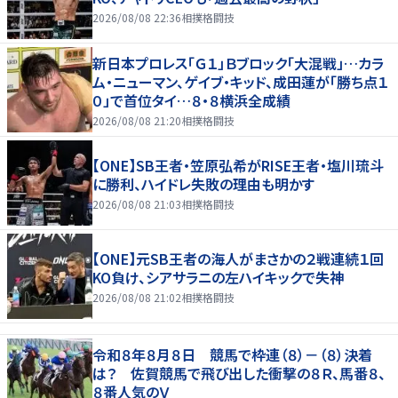
2026/08/08 22:36
相撲格闘技
新日本プロレス「Ｇ１」Ｂブロック「大混戦」…カラ
ム・ニューマン、ゲイブ・キッド、成田蓮が「勝ち点１
０」で首位タイ…８・８横浜全成績
2026/08/08 21:20
相撲格闘技
【ONE】SB王者・笠原弘希がRISE王者・塩川琉斗
に勝利、ハイドレ失敗の理由も明かす
2026/08/08 21:03
相撲格闘技
【ONE】元SB王者の海人がまさかの２戦連続１回
KO負け、シアサラニの左ハイキックで失神
2026/08/08 21:02
相撲格闘技
令和８年８月８日 競馬で枠連（８）－（８）決着
は？ 佐賀競馬で飛び出した衝撃の８Ｒ、馬番８、
８番人気のＶ