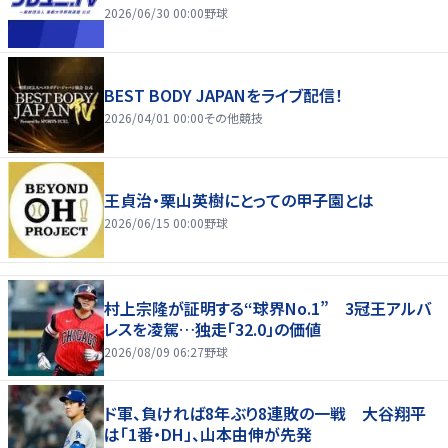
2026/06/30 00:00
野球
BEST BODY JAPANをライブ配信！
2026/04/01 00:00
その他競技
王貞治・栗山英樹にとっての甲子園とは
2026/06/15 00:00
野球
村上宗隆が証明する“球界No.1” 3冠王アルバ
レスを凌駕…独走「32.0」の価値
2026/08/09 06:27
野球
ド軍、負ければ8年ぶり8連敗の一戦 大谷翔平
は「1番・DH」、山本由伸が先発