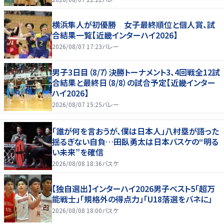
横浜隼人が初優勝 女子最終順位と個人賞、試
合結果一覧【近畿インターハイ2026】
2026/08/07 17:23
バレー
男子3日目（8/7）決勝トーナメント3、4回戦全12試
合結果と最終日（8/8）の試合予定【近畿インター
ハイ2026】
2026/08/07 15:25
バレー
「誰が何を言おうが、僕は日本人」八村塁が語った
揺るぎない自負…田臥勇太は日本バスケの“明る
い未来”を確信
2026/08/08 18:36
バスケ
【独自選出】インターハイ2026男子ベスト5「超万
能戦士」「規格外の得点力」「U18落選をバネに」
2026/08/08 18:00
バスケ