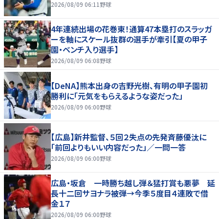
2026/08/09 06:11
野球
4年連続出場の花巻東！通算47本塁打のスラッガ
ーを軸にスケール抜群の選手が牽引【夏の甲子
園・ベンチ入り選手】
2026/08/09 06:08
野球
【DeNA】熊本出身の吉野光樹、有明の甲子園初
勝利に「元気をもらえるような姿だった」
2026/08/09 06:00
野球
【広島】新井監督、５回２失点の先発斉藤優汰に
「前回よりもいい内容だった」／一問一答
2026/08/09 06:00
野球
広島・坂倉 一時勝ち越し弾＆猛打賞も悪夢 延
長十二回サヨナラ被弾→今季５度目４連敗で借
金１７
2026/08/09 06:00
野球