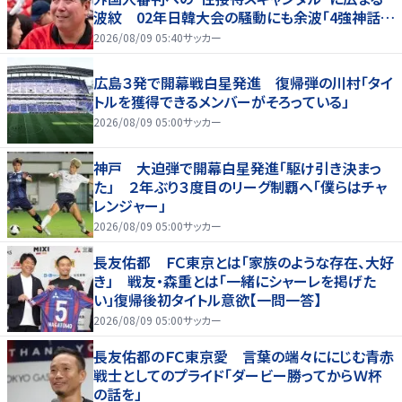
波紋 02年日韓大会の騒動にも余波「4強神話も
疑われる」
2026/08/09 05:40
サッカー
広島３発で開幕戦白星発進 復帰弾の川村「タイ
トルを獲得できるメンバーがそろっている」
2026/08/09 05:00
サッカー
神戸 大迫弾で開幕白星発進「駆け引き決まっ
た」 ２年ぶり３度目のリーグ制覇へ「僕らはチャ
レンジャー」
2026/08/09 05:00
サッカー
長友佑都 ＦＣ東京とは「家族のような存在、大好
き」 戦友・森重とは「一緒にシャーレを掲げた
い」復帰後初タイトル意欲【一問一答】
2026/08/09 05:00
サッカー
長友佑都のＦＣ東京愛 言葉の端々ににじむ青赤
戦士としてのプライド「ダービー勝ってからＷ杯
の話を」