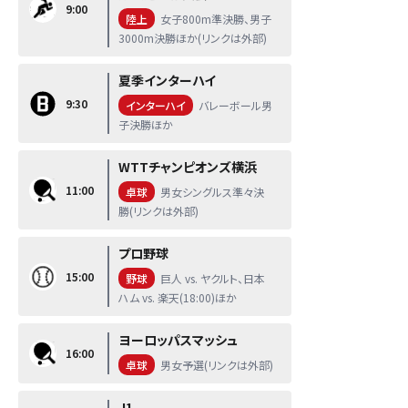
9:00
陸上
女子800m準決勝、男子
3000m決勝ほか(リンクは外部)
夏季インターハイ
9:30
インターハイ
バレーボール男
子決勝ほか
WTTチャンピオンズ横浜
11:00
卓球
男女シングルス準々決
勝(リンクは外部)
プロ野球
15:00
野球
巨人 vs. ヤクルト、日本
ハム vs. 楽天(18:00)ほか
ヨーロッパスマッシュ
16:00
卓球
男女予選(リンクは外部)
J1