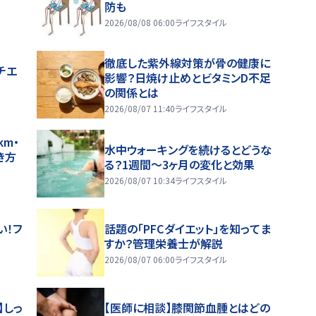
防も
2026/08/08 06:00
ライフスタイル
徹底した紫外線対策が骨の健康に
チエ
影響？日焼け止めとビタミンD不足
の関係とは
2026/08/07 11:40
ライフスタイル
m・
水中ウォーキングを続けるとどうな
き方
る？1週間～3ヶ月の変化と効果
2026/08/07 10:34
ライフスタイル
い！フ
話題の「PFCダイエット」を知ってま
すか？管理栄養士が解説
2026/08/07 06:00
ライフスタイル
】しっ
【医師に相談】膝関節血腫とはどの