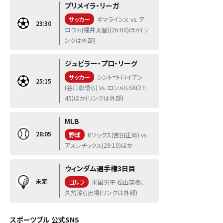
プリメイラ・リーガ
サッカー
ギマラインス vs. ア
23:30
ロウカ(福井太智)(26:00)ほか(リ
ンクは外部)
ジュピラー・プロ・リーグ
サッカー
シント=トロイデン
25:15
(谷口彰悟ら) vs. ロンメルSK(27:
45)ほか(リンクは外部)
MLB
28:05
野球
Rソックス(吉田正尚) vs.
アスレチックス(29:10)ほか
ウィンダム選手権3日目
未定
ゴルフ
米国男子 松山英樹、
久常涼ら出場(リンクは外部)
スポーツブル 公式SNS