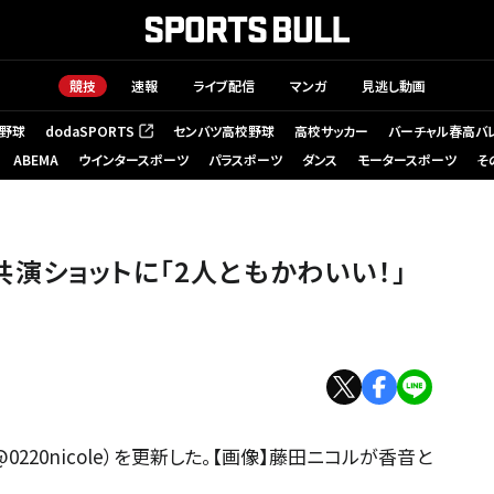
競技
速報
ライブ配信
マンガ
見逃し動画
野球
dodaSPORTS
センバツ高校野球
高校サッカー
バーチャル春高バ
（新しいタブで開く）
ABEMA
ウインタースポーツ
パラスポーツ
ダンス
モータースポーツ
そ
演ショットに「2人ともかわいい！」
0220nicole）を更新した。【画像】藤田ニコルが香音と