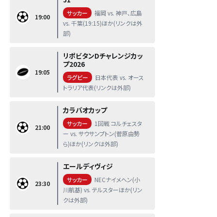
サッカー
福岡 vs. 神戸、広島
19:00
vs. 千葉(19:15)ほか(リンクは外
部)
リポビタンDチャレンジカッ
プ2026
19:05
ラグビー
日本代表 vs. オース
トラリア代表(リンクは外部)
カラバオカップ
サッカー
1回戦 コルチェスタ
21:00
ー vs. サウサンプトン(菅原由勢
ら)ほか(リンクは外部)
エールディヴィジ
サッカー
NECナイメヘン(小
23:30
川航基) vs. テルスターほか(リン
クは外部)