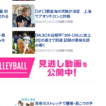
幕 初
【UFC】朝倉海の次戦が決定 上海
変わる
でアオリチロンと対戦
2026/07/14 15:19
話題の投稿
ー敗
【MLB】大谷翔平「300-150」に史上
みを
2位の速さで到達 記録の意味を読
み解く
2026/07/10 17:26
話題の投稿
背骨のストレッチで腰痛・肩こりの予