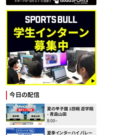
今日の配信
夏の甲子園 1回戦 遊学館
- 青森山田
8:00~
夏季インターハイ バレー