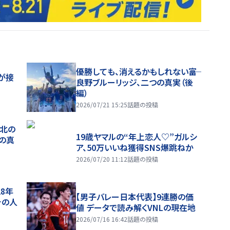
優勝しても、消えるかもしれない――富
が接
良野ブルーリッジ、二つの真実（後
編）
2026/07/21 15:25
話題の投稿
、北の
19歳ヤマルの“年上恋人♡”ガルシ
つの真
ア、50万いいね獲得SNS爆跳ねか
2026/07/20 11:12
話題の投稿
28年
【男子バレー日本代表】9連勝の価
チの人
値 データで読み解くVNLの現在地
2026/07/16 16:42
話題の投稿