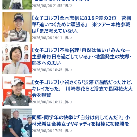
2026/08/06 21:55
ゴルフ
【女子ゴルフ】桑木志帆に８１８Ｐ差の２位 菅楓
華「追いつくために頑張る」 米ツアー本格参戦
は「まだ考えていない」
2026/08/06 19:11
ゴルフ
【女子ゴルフ】不動裕理「自然は怖い」「みんな一
生懸命毎日を過ごしている」…地震発生の故郷・
熊本への思い
2026/08/06 18:45
ゴルフ
【女子ゴルフ】小祝さくら「渋滞で過酷だったけど、
キレイだった」 川崎春花らと浴衣で長岡花火大
会を観覧
2026/08/06 18:32
ゴルフ
同郷・同学年の快挙に「自分は何してんだ？」 小
林光希は全英女子Vキャディを相棒に初優勝を
2026/08/06 17:29
ゴルフ