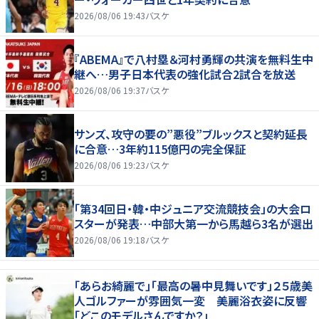
2026/08/06 19:43
バスケ
『ABEMA』で八村塁＆河村勇輝の共演を無料生中
継へ…男子日本代表の強化試合2試合を放送
2026/08/06 19:37
バスケ
サンズ、攻守の要の”悪役”ブルックスと契約延長
に合意…3年約115億円の完全保証
2026/08/06 19:23
バスケ
「第34回日・韓・中ジュニア交流競技会」の大会ロ
スターが発表…中部大第一から馬越ら3名が選出
2026/08/06 19:18
バスケ
「あらお綺麗で」「最高の暑中見舞いです」２５歳美
人ゴルファーが雰囲気一変 美麗浴衣姿に反響
「どこのモデルさんですか？」