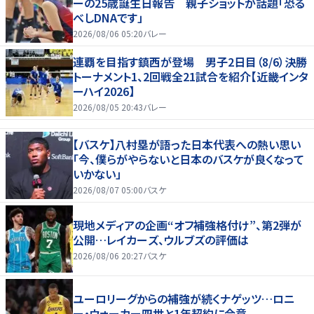
ーの25歳誕生日報告 親子ショットが話題「恐る
べしDNAです」
2026/08/06 05:20
バレー
連覇を目指す鎮西が登場 男子2日目（8/6）決勝
トーナメント1、2回戦全21試合を紹介【近畿インタ
ーハイ2026】
2026/08/05 20:43
バレー
【バスケ】八村塁が語った日本代表への熱い思い
「今、僕らがやらないと日本のバスケが良くなって
いかない」
2026/08/07 05:00
バスケ
現地メディアの企画“オフ補強格付け”、第2弾が
公開…レイカーズ、ウルブズの評価は
2026/08/06 20:27
バスケ
ユーロリーグからの補強が続くナゲッツ…ロニ
ー・ウォーカー四世と1年契約に合意