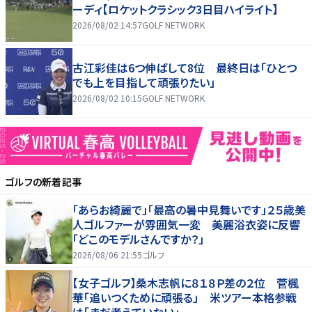
ーディ【ロケットクラシック3日目ハイライト】
2026/08/02 14:57
GOLF NETWORK
古江彩佳は6つ伸ばして8位 最終日は「ひとつ
でも上を目指して頑張りたい」
2026/08/02 10:15
GOLF NETWORK
ゴルフ
の新着記事
「あらお綺麗で」「最高の暑中見舞いです」２５歳美
人ゴルファーが雰囲気一変 美麗浴衣姿に反響
「どこのモデルさんですか？」
2026/08/06 21:55
ゴルフ
【女子ゴルフ】桑木志帆に８１８Ｐ差の２位 菅楓
華「追いつくために頑張る」 米ツアー本格参戦
は「まだ考えていない」