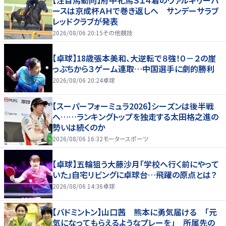
ースは京成杯ＡＨで巻き返しへ サンデーサラブ
レッドクラブが発表
2026/08/06 20:15
その他競技
【卓球】18歳張本美和、大逆転で８強！０－２の崖
っぷちから３ゲーム連取…中国選手に劇的勝利
2026/08/06 20:24
卓球
【スーパーフォーミュラ2026】シーズンは後半戦
へ……ランキングトップを独走する太田格之進の
勢いは続くのか
2026/08/06 16:32
モータースポーツ
【卓球】五輪狙う大藤沙月「学校へ行く前にやって
いた」自宅リビングに卓球台…飛躍の原点とは？
2026/08/06 14:36
卓球
【バドミントン】山口茜 熊本に勇気届ける 「元
気になってもらえるようなプレーを」 所属先の