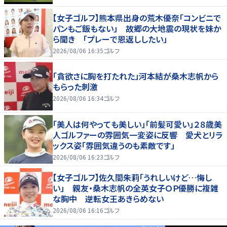
【女子ゴルフ】熊本県出身の荒木優奈「コンビニで
パンもご飯もない」 故郷の大地震の現状を妹か
ら聞き 「プレーで恩返ししたい」
2026/08/06 16:35
ゴルフ
「貪欲さに胸を打たれた」河本結が桑木志帆から
もらった刺激
2026/08/06 16:34
ゴルフ
「美人は何やっても美しい」「前髪可愛い」２８歳美
人ゴルファーの雰囲気一変姿に反響 愛犬とリラ
ックス姿「雰囲気違うのも素敵です」
2026/08/06 16:23
ゴルフ
【女子ゴルフ】佐久間朱莉「うれしいけど…悔し
い」 親友・桑木志帆の全英女子ＯＰ優勝に複雑
な胸中 逆転女王あきらめない
2026/08/06 16:16
ゴルフ