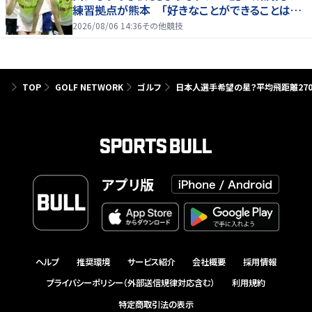
練習拠点が熊本 「好きなことができることは当
たり前じゃない」
2026/08/06 14:36
その他競技
TOP
GOLF NETWORK
ゴルフ
日本人選手希望の星？平均飛距離270
アプリ版
ヘルプ
推奨環境
サービス紹介
会社概要
採用情報
プライバシーポリシー（外部送信規律対応含む）
利用規約
特定商取引法の表示