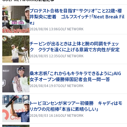
プロテスト合格を目指す“サクリオ”こと22歳・櫻
井梨央に密着 ゴルフスイッチ！「Next Break Fil
e」
2026/08/06 13:06
GOLF NETWORK
チーピンが出るときは上体と腕の同調をチェッ
ク クラブを遠くに上げる意識で方向性が安定
2026/08/05 12:35
GOLF NETWORK
桑木志帆「これからもキラキラできるように」AIG
女子オープン優勝帰国記者会見一問一答
2026/08/04 19:07
GOLF NETWORK
トービヨンセンが米ツアー初優勝 キャディはモ
リカワの元相棒「本当に素晴らしい」
2026/08/03 16:16
GOLF NETWORK