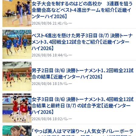
女子大会を制するのはどの高校か 3連覇を狙う
金蘭会高などベスト４進出チームを紹介【近畿イ
ンターハイ2026】
2026/08/06 21:41
バレー
ベスト4進出を懸けた男子3日目（8/7）決勝トーナ
メント3、4回戦全12試合をご紹介【近畿インター
ハイ2026】
2026/08/06 18:44
バレー
男子2日目（8/6）決勝トーナメント1、2回戦全21試
合の結果【近畿インターハイ2026】
2026/08/06 18:19
バレー
女子3日目（8/6）決勝トーナメント3、4回戦全12試
合結果と最終日（8/7）の試合予定【近畿インター
ハイ2026】
2026/08/06 18:02
バレー
「やっぱ美人はママ譲り～」人気女子バレーボーラ