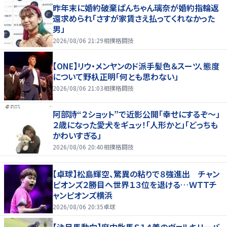
昨年末に婚約破棄ぱんちゃん璃奈が婚約指輪返
還求められ「さすが家賃さえ払ってくれなかった
男」
2026/08/06 21:29
相撲格闘技
【ONE】リウ・メンヤンのド派手髪色＆スーツ、態度
について野杁正明「何とも思わない」
2026/08/06 21:03
相撲格闘技
阿部詩“２ショット”で近影公開「幸せにするぞ〜」
２歳になった愛犬をギュッ！「人形かと」「どっちも
かわいすぎる」
2026/08/06 20:40
相撲格闘技
【卓球】松島輝空、驚異の粘りで８強進出 チャン
ピオンズ２勝目へ世界１３位を退ける…ＷＴＴチ
ャンピオンズ横浜
2026/08/06 20:35
卓球
【注目馬動向】府中牝馬Ｓ１４着のヴァルキリーバ