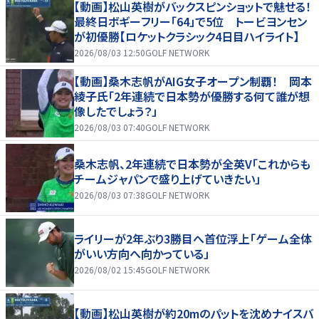
【動画】松山英樹がバックスピンショットで魅せる！
最終日ボギーフリー「64」で5位 トービヨンセン
が初優勝【ロケットクラシック4日目ハイライト】
2026/08/03 12:50
GOLF NETWORK
【動画】桑木志帆がAIG女子オープン制覇！ 岡本
綾子氏「2年連続で日本勢が優勝する何て誰が想
像したでしょう？」
2026/08/03 07:40
GOLF NETWORK
桑木志帆、2年連続で日本勢が全英V「これからも
チームジャパンで盛り上げていきたい」
2026/08/03 07:38
GOLF NETWORK
ライリーが2年ぶり3勝目へ首位浮上「ゲーム全体
がいい方向へ向かっている」
2026/08/02 15:45
GOLF NETWORK
【動画】松山英樹が約20mのパットを沈めナイスバ