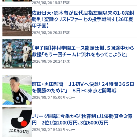
2026/08/06 19:52
野球
佐野日大・鈴木有が世代屈指左腕以来の1-0完封
勝利！聖隷クリストファーとの投手戦制す【26年夏
甲子園】
2026/08/06 20:35
野球
【甲子園】神村学園エース龍頭汰樹、５回途中から
救援「もう一回チームに流れをもってこようと」
2026/08/06 20:24
野球
町田・黒田監督 Ｊ１初Ｖへ決意「２４時間３６５日
を優勝のために」 ８日ＦＣ東京と開幕戦
2026/08/07 05:00
サッカー
Ｊリーグ開幕！今季から「秋春制」J1優勝賞金３億
円 2位1億2000万円、3位6000万円
2026/08/07 04:55
サッカー