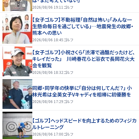
2026/08/06 19:11
ゴルフ
【女子ゴルフ】不動裕理「自然は怖い」「みんな一
生懸命毎日を過ごしている」…地震発生の故郷・
熊本への思い
2026/08/06 18:45
ゴルフ
【女子ゴルフ】小祝さくら「渋滞で過酷だったけど、
キレイだった」 川崎春花らと浴衣で長岡花火大
会を観覧
2026/08/06 18:32
ゴルフ
同郷・同学年の快挙に「自分は何してんだ？」 小
林光希は全英女子Vキャディを相棒に初優勝を
2026/08/06 17:29
ゴルフ
【ゴルフ】ヘッドスピードを向上するためのフィジカ
ルトレーニング
2026/08/06 17:00
ゴルフ