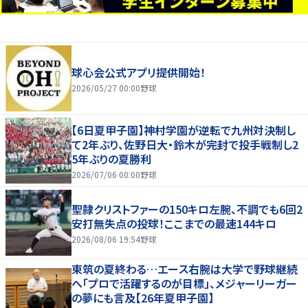
球心会公式アプリ提供開始！
2026/05/27 00:00
野球
【6日夏甲子園】神村学園が逆転で九州対決制し
て2年ぶり、佐野日大・鈴木が完封で投手戦制し2
5年ぶりの夏勝利
2026/07/06 00:00
野球
聖隷クリストファーの150キロ左腕、不調でも6回2
安打無失点の投球！ここまでの最速144キロ
2026/08/06 19:54
野球
東筑の夏終わる…エース右腕は大学で野球継続
へ「プロで活躍するのが目標」、メジャーリーガー
の夢にも言及【26年夏甲子園】