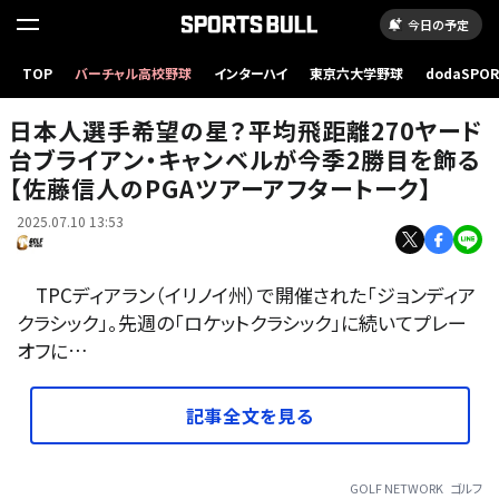
今日の予定
日本人選手希望の星？平均飛距離270ヤード台ブライアン・キャンベルが今季2勝目を飾る
TOP
バーチャル高校野球
インターハイ
東京六大学野球
dodaSPO
【佐藤信人のPGAツアーアフタートーク】
（新しいタブ
日本人選手希望の星？平均飛距離270ヤード
台ブライアン・キャンベルが今季2勝目を飾る
【佐藤信人のPGAツアーアフタートーク】
2025.07.10 13:53
TPCディアラン（イリノイ州）で開催された「ジョンディア
クラシック」。先週の「ロケットクラシック」に続いてプレー
オフに…
記事全文を見る
GOLF NETWORK
ゴルフ