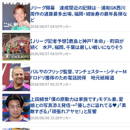
Ｊリーグ開幕 達成間近の記録は…浦和GK西川
周作の通算最多出場、福岡・城後寿の最年長弾な
ど
2026/08/07 04:55
サッカー
【Ｊリーグ記者予想】鹿島と神戸「本命」…町田が
続く 水戸、福岡、千葉は厳しい戦いになりそう
2026/08/07 04:55
サッカー
バルサのフリック監督、マンチェスター・シティーM
Fロドリ獲得のため電話説得 地元紙報道
2026/08/07 00:21
サッカー
上田綺世「僕の原動力は家族です」モデル妻、愛
娘との写真添え発信→「優しさに溢れてる♥」「素
敵すぎる」「頑張れアヤセ！」と反響
2026/08/06 23:28
サッカー