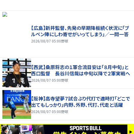
【広島】新井監督、先発の早期降板続く状況に「ブ
ルペン陣にしわ寄せがいってしまう」／一問一答
2026/08/07 05:00
野球
【西武】桑原将志の１軍合流目安は「８月中旬」と
西口監督 長谷川信哉は中旬以降で２軍実戦へ
2026/08/07 05:00
野球
【阪神】高寺望夢７試合ぶり代打で適時打「どこで
出てもしっかり」内野、外野、代打、代走と活躍
2026/08/07 05:00
野球