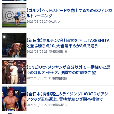
【ゴルフ】ヘッドスピードを向上するためのフィジカ
ルトレーニング
2026/08/06 17:00
ゴルフ
【新日本】ボルチンが辻陽太を下し、TAKESHITA
と並ぶ勝ち点10、大岩陵平らが8点で追う
2026/08/06 23:45
相撲格闘技
【ONE】リウ・メンヤンが自分以外で一番強いと思
うのはルオ・チャオ、決勝での対戦を希望
2026/08/06 23:21
相撲格闘技
【全日本】青柳亮生＆ライジングHAYATOがアジ
アタッグ王座返上、青柳が左ひざ靱帯損傷で
2026/08/06 22:07
相撲格闘技