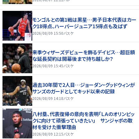
モンゴルとの第1戦は黒星…男子日本代表はカー
ク18得点、ハーパージュニア15得点も及ばず
2026/08/09 15:50
バスケ
来季ウィザーズデビューを飾るデイビス…超巨額
な延長契約は開幕後まで持ち越しか？
2026/08/09 15:45
バスケ
過去30年間で2人目…ジョーダン・グッドウィンが
サンズのガードとしてキッド以来の記録
2026/08/09 14:18
バスケ
八村塁、代表復帰の意向を表明「ＬＡのオリンピッ
クに向けて頑張っていきたい」 サンジャポの取
材を受けた衝撃理由
2026/08/09 12:15
バスケ