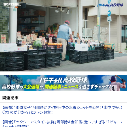
関連記事
【画像】“柔道女子”阿部詩がタイ旅行中の水着ショットを公開！「水中でも〇
〇なのが分かる」とファン興奮！
【画像】「セクシーでスタイル抜群」阿部詩＆金知秀、激レアすぎる！？ビキニ2
ショットが話題に