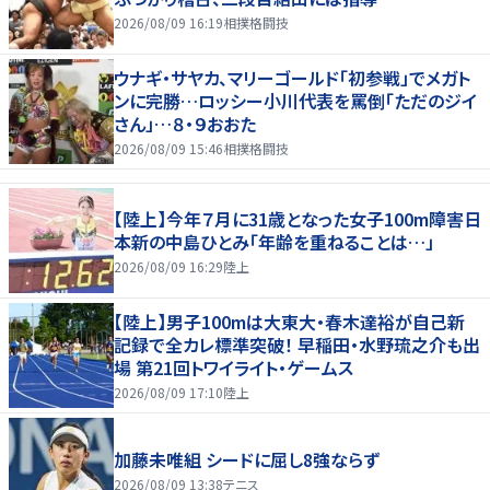
2026/08/09 16:19
相撲格闘技
ウナギ・サヤカ、マリーゴールド「初参戦」でメガト
ンに完勝…ロッシー小川代表を罵倒「ただのジイ
さん」…８・９おおた
2026/08/09 15:46
相撲格闘技
【陸上】今年７月に31歳となった女子100m障害日
本新の中島ひとみ「年齢を重ねることは…」
2026/08/09 16:29
陸上
【陸上】男子100mは大東大・春木達裕が自己新
記録で全カレ標準突破！ 早稲田・水野琉之介も出
場 第21回トワイライト・ゲームス
2026/08/09 17:10
陸上
加藤未唯組 シードに屈し8強ならず
2026/08/09 13:38
テニス