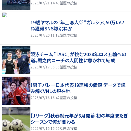
2026/07/21 14:48
話題の投稿
19歳ヤマルの“年上恋人♡”ガルシア、50万いい
ね獲得SNS爆跳ねか
2026/07/20 11:12
話題の投稿
競泳チーム「TASC」が挑む2028年ロス五輪への
道。堀之内コーチの人間性に惹かれて結成
2026/07/17 06:06
話題の投稿
【男子バレー日本代表】9連勝の価値 データで読
み解くVNLの現在地
2026/07/16 16:42
話題の投稿
【Jリーグ】秋春制元年が8月開幕 初の年度またぎ
シーズンで何が変わる
2026/07/15 15:55
話題の投稿