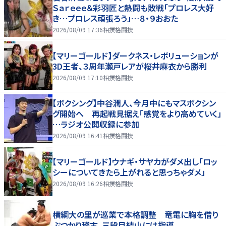
Ｓａｒｅｅｅ＆彩羽匠と熱闘も敗戦「プロレス大好
き…プロレス頑張ろう」…８・９おおた
2026/08/09 17:36
相撲格闘技
【マリーゴールド】ダークネス・レボリューションが
3D王者、３周年瀬戸レアが桜井麻衣から勝利
2026/08/09 17:10
相撲格闘技
【ボクシング】中谷潤人、今月中にもマスボクシン
グ開始へ 再起戦見据え「感覚をより高めていく」
…ラジオ公開収録に参加
2026/08/09 16:41
相撲格闘技
【マリーゴールド】ウナギ・サヤカがダメ出し「ロッ
シーについてきたら上がれると思っちゃダメ」
2026/08/09 16:26
相撲格闘技
横綱大の里が巡業で本格調整 竜電に胸を借り
ぶつかり稽古、三段目結山には指導