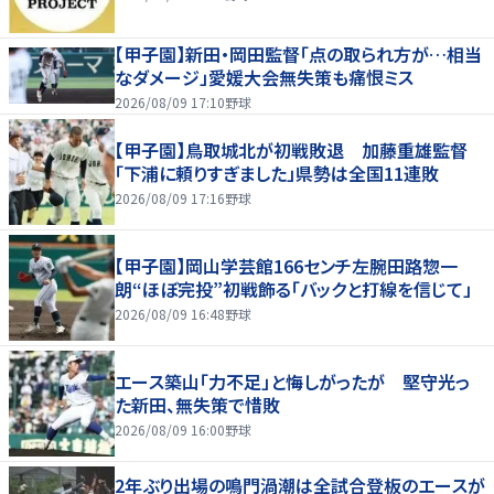
【甲子園】新田・岡田監督「点の取られ方が…相当
なダメージ」愛媛大会無失策も痛恨ミス
2026/08/09 17:10
野球
【甲子園】鳥取城北が初戦敗退 加藤重雄監督
「下浦に頼りすぎました」県勢は全国11連敗
2026/08/09 17:16
野球
【甲子園】岡山学芸館166センチ左腕田路惣一
朗“ほぼ完投”初戦飾る「バックと打線を信じて」
2026/08/09 16:48
野球
エース築山「力不足」と悔しがったが 堅守光っ
た新田、無失策で惜敗
2026/08/09 16:00
野球
2年ぶり出場の鳴門渦潮は全試合登板のエースが