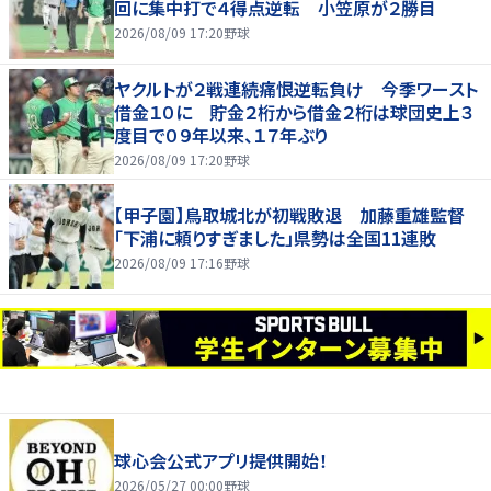
回に集中打で４得点逆転 小笠原が２勝目
2026/08/09 17:20
野球
ヤクルトが２戦連続痛恨逆転負け 今季ワースト
借金１０に 貯金２桁から借金２桁は球団史上３
度目で０９年以来、１７年ぶり
2026/08/09 17:20
野球
【甲子園】鳥取城北が初戦敗退 加藤重雄監督
「下浦に頼りすぎました」県勢は全国11連敗
2026/08/09 17:16
野球
球心会公式アプリ提供開始！
2026/05/27 00:00
野球