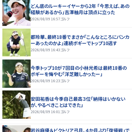
どん底のルーキーイヤーから2年 「今思えば、あの
経験があるから」吉澤柚月は頂点に立った
2026/08/09 16:57
ゴルフ
都玲華、最終18番でまさか「こんなところにバンカ
ーあったのかよ」連続ボギーでトップ10逃す
2026/08/09 16:43
ゴルフ
今季トップ10が７回目の小林光希は最終18番の
ボギーを悔やむ「洋芝難しかったー」
2026/08/09 16:23
ゴルフ
安田祐香は今季自己最高３位「納得はいかない
が、やるべきことはできた」
2026/08/09 16:01
ゴルフ
岩谷麻優＆ビクトリア弓月、４か月ぶり「復帰戦」で