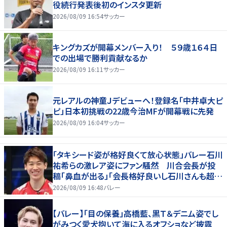
役続行発表後初のインスタ更新
2026/08/09 16:54
サッカー
キングカズが開幕メンバー入り！ ５９歳１６４日
での出場で勝利貢献なるか
2026/08/09 16:11
サッカー
元レアルの神童Ｊデビューへ！登録名「中井卓大ピ
ピ」日本初挑戦の22歳今治MFが開幕戦に先発
2026/08/09 16:04
サッカー
「タキシード姿が格好良くて放心状態」バレー石川
祐希らの激レア姿にファン騒然 川合会長が投
稿「鼻血が出る」「会長格好良いし石川さんも超格
好いい」
2026/08/09 16:48
バレー
【バレー】「目の保養」高橋藍、黒Ｔ＆デニム姿でし
がみつく愛犬抱いて海に入るオフショなど披露