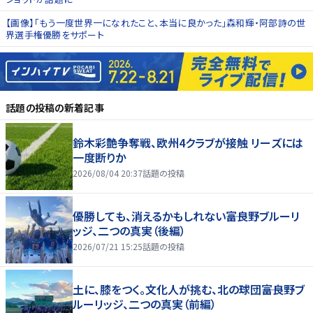
【画像】「もう一度世界一になれたこと、本当に良かった」森和輝・阿部詩の世
界選手権優勝をサポート
話題の投稿
の新着記事
鈴木彩艶争奪戦、欧州4クラブが接触 リーズには
一度断りか
2026/08/04 20:37
話題の投稿
優勝しても、消えるかもしれない――富良野ブルーリ
ッジ、二つの真実（後編）
2026/07/21 15:25
話題の投稿
土に、膝をつく。文化人が挑む、北の球団――富良野ブ
ルーリッジ、二つの真実（前編）