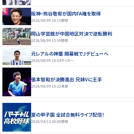
阪神・熊谷敬宥が国内FA権を取得
2026/08/09 16:15
野球
岡山学芸館が中国地区対決で逆転勝利
2026/08/09 15:59
野球
元レアルの神童 開幕戦でJデビューへ
2026/08/09 16:04
サッカー
張本智和が決勝進出 兄妹Vに王手
2026/08/09 15:22
卓球
夏の甲子園 全試合無料ライブ配信！
2026/04/12 00:00
野球