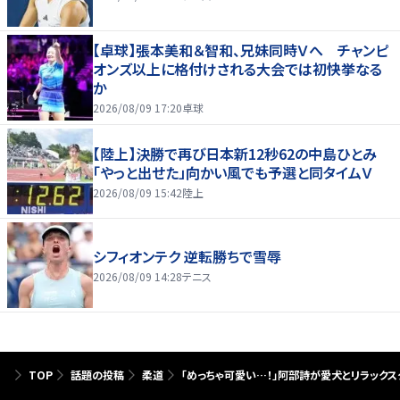
【卓球】張本美和＆智和、兄妹同時Ｖへ チャンピ
オンズ以上に格付けされる大会では初快挙なる
か
2026/08/09 17:20
卓球
【陸上】決勝で再び日本新12秒62の中島ひとみ
「やっと出せた」向かい風でも予選と同タイムＶ
2026/08/09 15:42
陸上
シフィオンテク 逆転勝ちで雪辱
2026/08/09 14:28
テニス
TOP
話題の投稿
柔道
「めっちゃ可愛い…！」阿部詩が愛犬とリラックス