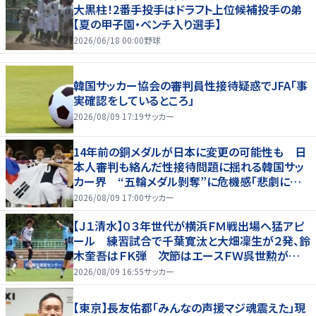
大黒柱！2番手投手はドラフト上位候補投手の弟
【夏の甲子園・ベンチ入り選手】
2026/06/18 00:00
野球
韓国サッカー協会の審判員性接待疑惑でJFA「事
実確認をしているところ」
2026/08/09 17:19
サッカー
14年前の銅メダルが日本に変更の可能性も 日
本人審判も絡んだ性接待問題に揺れる韓国サッ
カー界 “五輪メダル剝奪”に危機感「悲劇に見
舞われる」
2026/08/09 17:00
サッカー
【Ｊ１清水】０３年世代が横浜ＦＭ戦出場へ猛アピ
ール 練習試合で千葉寛汰と大畑凜生が２発、鈴
木奎吾はＦＫ弾 次節はエースＦＷ呉世勲が出
場停止
2026/08/09 16:55
サッカー
【東京】長友佑都「みんなの声援マジ魂震えた」現