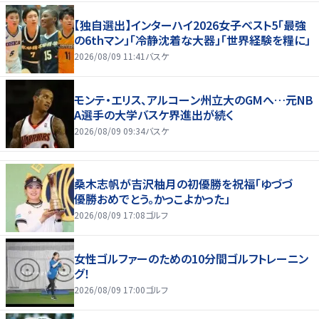
【独自選出】インターハイ2026女子ベスト5「最強
の6thマン」「冷静沈着な大器」「世界経験を糧に」
2026/08/09 11:41
バスケ
モンテ・エリス、アルコーン州立大のGMへ…元NB
A選手の大学バスケ界進出が続く
2026/08/09 09:34
バスケ
桑木志帆が吉沢柚月の初優勝を祝福「ゆづづ
優勝おめでとう。かっこよかった」
2026/08/09 17:08
ゴルフ
女性ゴルファーのための10分間ゴルフトレーニン
グ！
2026/08/09 17:00
ゴルフ