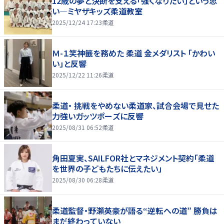
12歳の夢と決断を支える「強くなりたい」という思
い―ミヤザキッズ柔道教室
2025/12/24 17:23
柔道
Ｍ-１笑神籤を務めた 柔道 金メダリスト 「かわい
い」と反響
2025/12/22 11:26
柔道
柔道・ 挑戦をやめない柔道家、試合会場で見せた
力強いガッツポーズに反響
2025/08/31 06:52
柔道
角田夏実、SAILFOR社とマネジメント契約「柔道
を世界の子どもたちに伝えたい」
2025/08/30 06:28
柔道
柔道監督・野瀬英豪が語る“逆転への道” 勝負は
まだ終わっていない