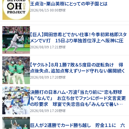
王貞治・栗山英樹にとっての甲子園とは
2026/06/15 00:00
野球
【巨人】岡田悠希どでかい仕事！今季初昇格即スタ
メンでＶ打 15日ぶり単独首位浮上へ阪神に圧
2026/08/09 17:21
野球
【ヤクルト】８月１勝７敗＆５度目の逆転負け 得
点後失点、追加点奪えずリード守れない展開続く
2026/08/09 17:20
野球
決勝打の日本ハム・万波「当たり前に“恋も野球
も”なんで」 お立ち台でファンにボード文言変更
の珍要求 球宴で失恋告白も「みんなで暑い夏
にしましょう！」
2026/08/09 17:20
野球
巨人が２連勝でカード勝ち越し 貯金１１に 六