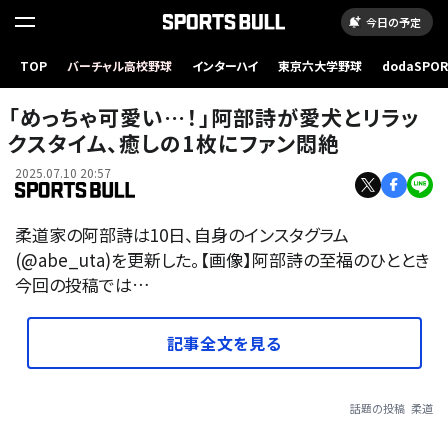
今日の予定
TOP
バーチャル高校野球
インターハイ
東京六大学野球
dodaSPO
（新しいタブ
「めっちゃ可愛い…！」阿部詩が愛犬とリラッ
クスタイム、癒しの1枚にファン悶絶
2025.07.10 20:57
柔道家の阿部詩は10日、自身のインスタグラム
(@abe_uta)を更新した。【画像】阿部詩の至福のひととき
今回の投稿では…
記事全文を見る
話題の投稿
柔道