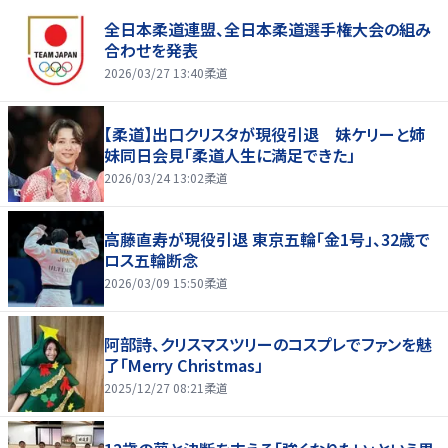
全日本柔道連盟、全日本柔道選手権大会の組み
合わせを発表
2026/03/27 13:40
柔道
【柔道】出口クリスタが現役引退 妹ケリーと姉
妹同日会見「柔道人生に満足できた」
2026/03/24 13:02
柔道
高藤直寿が現役引退 東京五輪「金1号」、32歳で
ロス五輪断念
2026/03/09 15:50
柔道
阿部詩、クリスマスツリーのコスプレでファンを魅
了「Merry Christmas」
2025/12/27 08:21
柔道