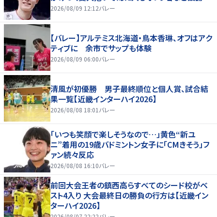
2026/08/09 12:12
バレー
【バレー】アルテミス北海道・鳥本香琳、オフはアク
ティブに 余市でサップも体験
2026/08/09 06:00
バレー
清風が初優勝 男子最終順位と個人賞、試合結
果一覧【近畿インターハイ2026】
2026/08/08 18:01
バレー
「いつも笑顔で楽しそうなので…」黄色“新ユ
ニ”着用の19歳バドミントン女子に「CMきそう」フ
ァン続々反応
2026/08/08 16:10
バレー
前回大会王者の鎮西高らすべてのシード校がベ
スト4入り 大会最終日の勝負の行方は【近畿イン
ターハイ2026】
2026/08/07 22:22
バレー