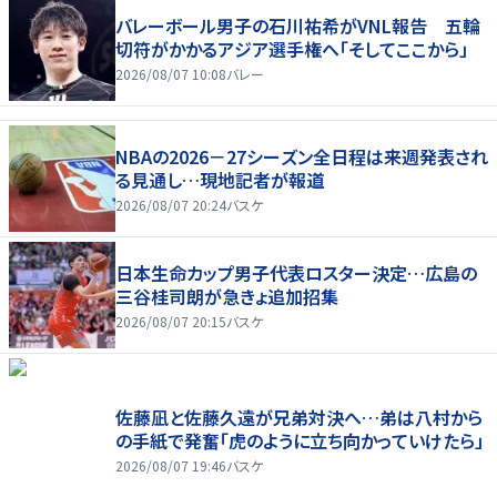
バレーボール男子の石川祐希がVNL報告 五輪
切符がかかるアジア選手権へ「そしてここから」
2026/08/07 10:08
バレー
NBAの2026－27シーズン全日程は来週発表され
る見通し…現地記者が報道
2026/08/07 20:24
バスケ
日本生命カップ男子代表ロスター決定…広島の
三谷桂司朗が急きょ追加招集
2026/08/07 20:15
バスケ
佐藤凪と佐藤久遠が兄弟対決へ…弟は八村から
の手紙で発奮「虎のように立ち向かっていけたら」
2026/08/07 19:46
バスケ