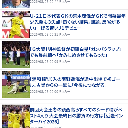
2026/08/08 00:44
サッカー
Ｕ-２１日本代表ＧＫの荒木琉偉がＧＫで開幕最年
少先発も３失点「良くない結果。課題、反省が多
い」 ほろ苦いＪ１デビュー
2026/08/08 00:21
サッカー
【Ｇ大阪】明神監督が初陣白星「ガンバクラップ」
でも最前線へ「かみしめさせてもらった」
2026/08/08 00:09
サッカー
【浦和】新加入の南野遥海が途中出場で初ゴー
ル、古巣からの一撃に「今後につながる」
2026/08/08 00:00
サッカー
前回大会王者の鎮西高らすべてのシード校がベ
スト4入り 大会最終日の勝負の行方は【近畿イン
ターハイ2026】
2026/08/07 22:22
バレー