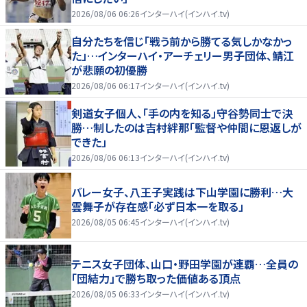
2026/08/06 06:26
インターハイ(インハイ.tv)
自分たちを信じ「戦う前から勝てる気しかなかっ
た」…インターハイ・アーチェリー男子団体、鯖江
が悲願の初優勝
2026/08/06 06:17
インターハイ(インハイ.tv)
剣道女子個人、「手の内を知る」守谷勢同士で決
勝…制したのは吉村絆那「監督や仲間に恩返しが
できた」
2026/08/06 06:13
インターハイ(インハイ.tv)
バレー女子、八王子実践は下山学園に勝利…大
雲舞子が存在感「必ず日本一を取る」
2026/08/05 06:45
インターハイ(インハイ.tv)
テニス女子団体、山口・野田学園が連覇…全員の
「団結力」で勝ち取った価値ある頂点
2026/08/05 06:33
インターハイ(インハイ.tv)