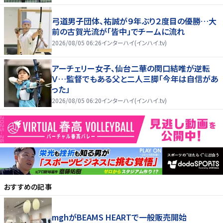
弓道男子団体、祐誠が９年ぶり２度目の優勝…大
前の古賀光流が「皆中」でチームに流れ
2026/08/05 06:26
インターハイ(インハイ.tv)
アーチェリー女子、仙台二華の関口結唯が逆転
Ｖ…監督でもある父と二人三脚「今年は自信があ
った」
2026/08/05 06:20
インターハイ(インハイ.tv)
おすすめの記事
mghがBEAMS HEARTで一般販売開始