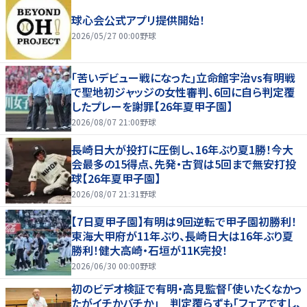
球心会公式アプリ提供開始！
2026/05/27 00:00
野球
｢苦いデビュー戦になった｣立命館宇治vs有明戦
で聖地初ジャッジの女性審判、6回に自ら判定覆
したプレーを謝罪【26年夏甲子園】
2026/08/07 21:00
野球
長崎日大が投打に圧倒し、16年ぶり夏1勝！今大
会最多の15得点、先発・古賀は5回まで無安打投
球【26年夏甲子園】
2026/08/07 21:31
野球
【7日夏甲子園】有明は9回逆転で甲子園初勝利！
東海大甲府が11年ぶり、長崎日大は16年ぶり夏
勝利！健大高崎・石垣が11K完投！
2026/06/30 00:00
野球
初のビデオ検証で有明・高見監督「使いたくなかっ
たがイチかバチか」 判定覆らずも「フェアですし、