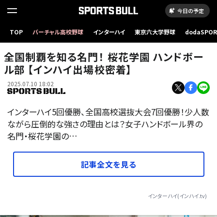
今日の予定
TOP
バーチャル高校野球
インターハイ
東京六大学野球
dodaSPO
（新しいタブ
全国制覇を知る名門！ 桜花学園 ハンドボー
ル部 【インハイ出場校密着】
2025.07.10 18:02
インターハイ5回優勝、全国高校選抜大会7回優勝！少人数
ながら圧倒的な強さの理由とは？女子ハンドボール界の
名門・桜花学園の…
記事全文を見る
インターハイ(インハイ.tv)