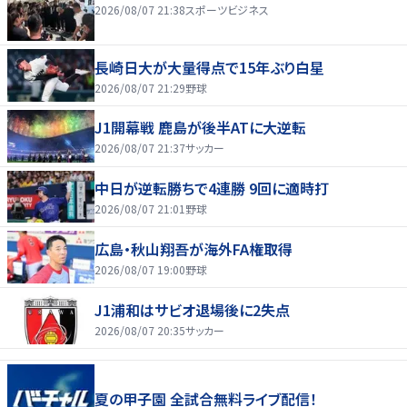
2026/08/07 21:38
スポーツビジネス
長崎日大が大量得点で15年ぶり白星
2026/08/07 21:29
野球
J1開幕戦 鹿島が後半ATに大逆転
2026/08/07 21:37
サッカー
中日が逆転勝ちで4連勝 9回に適時打
2026/08/07 21:01
野球
広島・秋山翔吾が海外FA権取得
2026/08/07 19:00
野球
J1浦和はサビオ退場後に2失点
2026/08/07 20:35
サッカー
夏の甲子園 全試合無料ライブ配信！