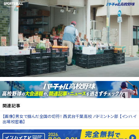
関連記事
【画像】男女で掴んだ全国の切符！ 西武台千葉高校 バドミントン部 【インハイ
出場校密着】