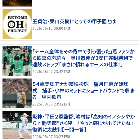
王貞治・栗山英樹にとっての甲子園とは
2026/06/15 00:00
野球
「チーム全体をその背中で引っ張った」燕ファンか
ら歓喜の声続々 奥川恭伸が2安打完封勝利で
連敗ストップ「まさに頼れるエースの仕事！」
2026/08/07 23:42
野球
５４歳美脚アナが豪快投球 望月理恵が始球
式 捕手・小林のミットにショートバウンドで収ま
る 場内歓声
2026/08/07 23:32
野球
阪神・平田２軍監督、嶋村は「高知のイノシシやか
ら」“勝男節”さく裂 「やっと感じが出てきたね」
復調に太鼓判【一問一答】
2026/08/07 23:27
野球