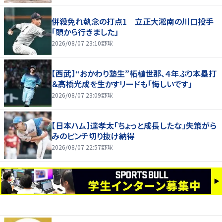
併殺免れ執念の打点1 立正大淞南の川口投手
「頭から行きました」
2026/08/07 23:10
野球
【西武】“おかわり塾生”柘植世那、４年ぶり本塁打
＆高橋光成を生かすリードも「悔しいです」
2026/08/07 23:09
野球
【日本ハム】達孝太「ちょっと成長したな」失策がら
みのピンチ切り抜け納得
2026/08/07 22:57
野球