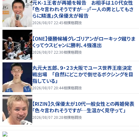
元Ｋ-１王者が再婚を報告 お相手は１０代女性
「色々言われそうですが…」「一人の男としてもさ
らに精進」久保優太が報告
2026/08/07 22:45
相撲格闘技
【ONE】優勝候補グレゴリアンがローキック蹴りま
くってウスビャンに勝利、４強進出
2026/08/07 22:30
相撲格闘技
丸元大五郎、９・２３大阪でユース世界王座決定
戦出場 「自然にどこかで倒せるボクシングを目
指している」
2026/08/07 20:44
相撲格闘技
【RIZIN】久保優太が10代一般女性との再婚発表
「色々言われそうですが…生温かく見守って」
2026/08/07 20:28
相撲格闘技