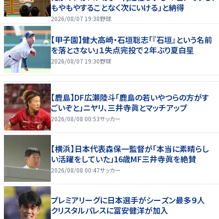
もやもやすることなく次にいける」と納得
2026/08/07 19:38
野球
【甲子園】健大高崎・石垣聡志「『石垣』という名前
を落とさない」１失点完投で２年ぶり夏白星
2026/08/07 19:30
野球
【鹿島】DF広瀬陸斗「鹿島の若いやつらの方がす
ごいぞと」ニヤリ、三井寺眞とマッチアップ
2026/08/08 00:53
サッカー
【横浜】日本代表森保一監督が「本当に素晴らし
い活躍をしていた」16歳MF三井寺眞を絶賛
2026/08/08 00:47
サッカー
プレミアリーグに日本選手がシーズン最多９人
クリスタルパレスに冨安健洋が加入