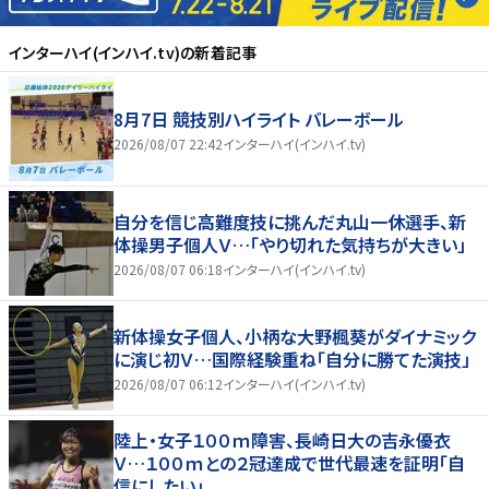
インターハイ(インハイ.tv)
の新着記事
8月7日 競技別ハイライト バレーボール
2026/08/07 22:42
インターハイ(インハイ.tv)
自分を信じ高難度技に挑んだ丸山一休選手、新
体操男子個人Ｖ…「やり切れた気持ちが大きい」
2026/08/07 06:18
インターハイ(インハイ.tv)
新体操女子個人、小柄な大野楓葵がダイナミック
に演じ初Ｖ…国際経験重ね「自分に勝てた演技」
2026/08/07 06:12
インターハイ(インハイ.tv)
陸上・女子１００ｍ障害、長崎日大の吉永優衣
Ｖ…１００ｍとの２冠達成で世代最速を証明「自
信にしたい」