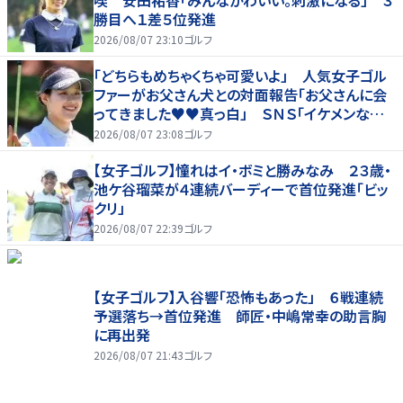
喫 安田祐香「みんなかわいい。刺激になる」 ３
勝目へ１差５位発進
2026/08/07 23:10
ゴルフ
「どちらもめちゃくちゃ可愛いよ」 人気女子ゴル
ファーがお父さん犬との対面報告「お父さんに会
ってきました♥♥真っ白」 ＳＮＳ「イケメンなお
父さん」「白戸家入りするんですか？」
2026/08/07 23:08
ゴルフ
【女子ゴルフ】憧れはイ・ボミと勝みなみ ２３歳・
池ケ谷瑠菜が４連続バーディーで首位発進「ビッ
クリ」
2026/08/07 22:39
ゴルフ
【女子ゴルフ】入谷響「恐怖もあった」 ６戦連続
予選落ち→首位発進 師匠・中嶋常幸の助言胸
に再出発
2026/08/07 21:43
ゴルフ