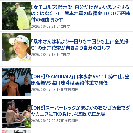
【女子ゴルフ】鈴木愛「自分だけがいい思いをする
のではなく…」 熊本地震の救援金１０００万円寄
付の理由明かす
2026/08/07 21:34
ゴルフ
「桑木さんは私より一回りも二回りも上」“全英帰
り”の永井花奈が向き合う自分のゴルフ
2026/08/07 19:10
ゴルフ
【ONE】「SAMURAI2」山本歩夢VS平山諒中止、笠
原弘希VS塩川琉斗は契約体重で開催
2026/08/07 23:18
相撲格闘技
【ONE】スーパーレックがまさかの右ひざ負傷でダ
ヤカエフにTKO負け、４連敗で正念場
2026/08/07 22:57
相撲格闘技