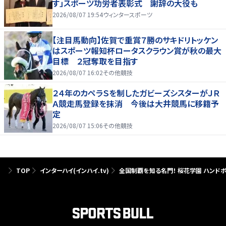
す」スポーツ功労者表彰式 謝辞の大役も
2026/08/07 19:54
ウィンタースポーツ
【注目馬動向】佐賀で重賞７勝のサキドリトッケン
はスポーツ報知杯ロータスクラウン賞が秋の最大
目標 ２冠奪取を目指す
2026/08/07 16:02
その他競技
２４年のカペラＳを制したガビーズシスターがＪＲ
Ａ競走馬登録を抹消 今後は大井競馬に移籍予
定
2026/08/07 15:06
その他競技
TOP
インターハイ(インハイ.tv)
全国制覇を知る名門！ 桜花学園 ハンドボ