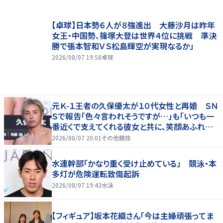
【卓球】日本勢６人が８強進出 大藤沙月は昨年
女王・中国勢、篠塚大登は世界４位に挑戦 準決
勝で張本智和ＶＳ松島輝空が実現なるか」
2026/08/07 19:58
卓球
元Ｋ-１王者の久保優太が１０代女性と再婚 ＳＮ
Ｓで報告「色々言われそうですが…」も「いつも一
番近くで支えてくれる彼女と共に、笑顔あふれる
家庭を築いていきたい」
2026/08/07 20:01
その他競技
水連幹部「かなり重く受け止めている」 競泳・本
多灯が危険運転致傷起訴
2026/08/07 19:43
水泳
【フィギュア】坂本花織さん「今は主婦頑張ってま