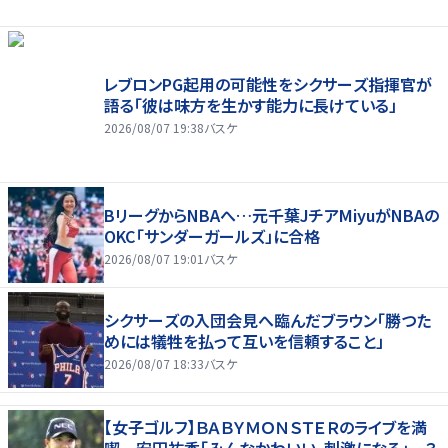
レブロンPG起用の可能性をシクサーズ指揮官が
語る「彼は味方を生かす能力に長けている」
2026/08/07 19:38
バスケ
BリーグからNBAへ…元千葉JチアMiyuがNBAの
OKC「サンダーガールズ」に合格
2026/08/07 19:01
バスケ
シクサーズの入団会見へ臨んだブラウン「勝つた
めには犠牲を払って互いを信頼すること」
2026/08/07 18:33
バスケ
【女子ゴルフ】ＢＡＢＹＭＯＮＳＴＥＲのライブを満