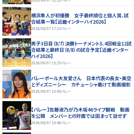
横浜隼人が初優勝 女子最終順位と個人賞、試
合結果一覧【近畿インターハイ2026】
2026/08/07 17:23
バレー
男子3日目（8/7）決勝トーナメント3、4回戦全12試
合結果と最終日（8/8）の試合予定【近畿インター
ハイ2026】
2026/08/07 15:25
バレー
バレーボール大友愛さん 日本代表の長女・美空
とディズニーシー カチューシャ着けて動画撮影
2026/08/07 15:08
バレー
【バレー】佐藤淑乃が乃木坂46ライブ観戦 動画
を公開 メンバーとの対面では固まって話せず
2026/08/07 10:46
バレー