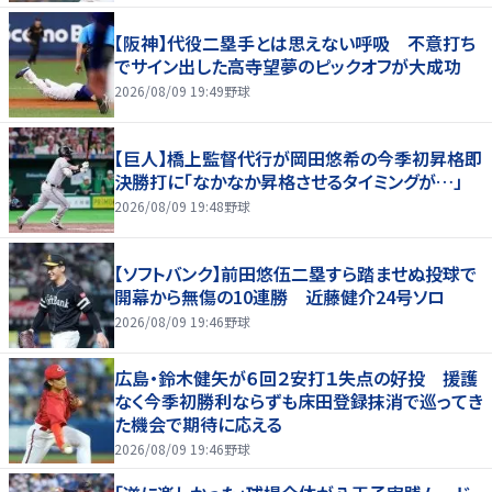
【阪神】代役二塁手とは思えない呼吸 不意打ち
でサイン出した高寺望夢のピックオフが大成功
2026/08/09 19:49
野球
【巨人】橋上監督代行が岡田悠希の今季初昇格即
決勝打に「なかなか昇格させるタイミングが…」
2026/08/09 19:48
野球
【ソフトバンク】前田悠伍二塁すら踏ませぬ投球で
開幕から無傷の10連勝 近藤健介24号ソロ
2026/08/09 19:46
野球
広島・鈴木健矢が６回２安打１失点の好投 援護
なく今季初勝利ならずも床田登録抹消で巡ってき
た機会で期待に応える
2026/08/09 19:46
野球