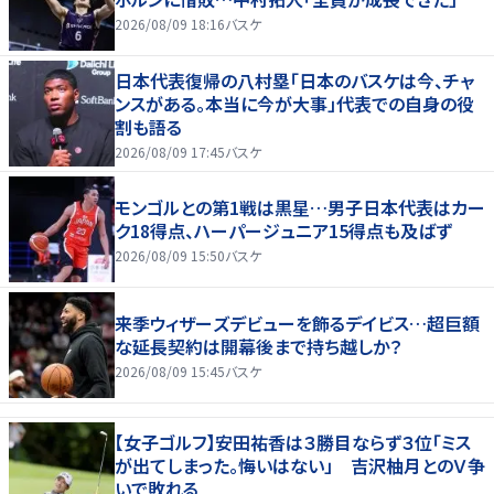
2026/08/09 18:16
バスケ
日本代表復帰の八村塁「日本のバスケは今、チャ
ンスがある。本当に今が大事」代表での自身の役
割も語る
2026/08/09 17:45
バスケ
モンゴルとの第1戦は黒星…男子日本代表はカー
ク18得点、ハーパージュニア15得点も及ばず
2026/08/09 15:50
バスケ
来季ウィザーズデビューを飾るデイビス…超巨額
な延長契約は開幕後まで持ち越しか？
2026/08/09 15:45
バスケ
【女子ゴルフ】安田祐香は３勝目ならず３位「ミス
が出てしまった。悔いはない」 吉沢柚月とのＶ争
いで敗れる