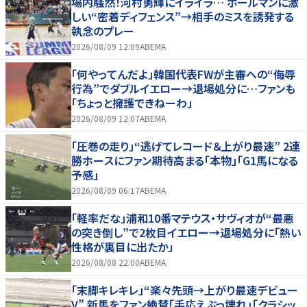
場内騒然！河村勇輝にイライラ… ボールマンに激
しい“密着ディフェンス”→相手のミスを誘発する
執念のプレー
2026/08/09 12:09
ABEMA
「何やってんだよ」韓国代表FWが主審への“侮辱
行為”でダブルイエロー→退場処分に…ファンも
「ちょっと擁護できねーわ」
2026/08/09 12:07
ABEMA
「圧巻の走り」“逃げてレコード＆上がり最速” 2連
勝ホースにファン期待高まる「本物」「G1馬になる
予感」
2026/08/09 06:17
ABEMA
「軽率だな」浦和10番マテウス・サヴィオが“最悪
の突き倒し”で2枚目イエロー→退場処分に「熱い
性格が裏目に出たか」
2026/08/08 22:00
ABEMA
「末脚キレキレ」“楽々先頭→上がり最速デビュー
V” 新馬をファン絶賛「手応えぶっ壊れ」「クラシッ