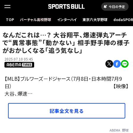
今日の予定
なんだこれは…？ 大谷翔平、爆速弾丸アーチで“異常事態”「動かない」 相手野手陣の様子が
TOP
バーチャル高校野球
インターハイ
東京六大学野球
dodaSPO
おかしくなる「追う気なし」
（新しいタブ
なんだこれは…？ 大谷翔平、爆速弾丸アーチ
で“異常事態”「動かない」 相手野手陣の様子
がおかしくなる「追う気なし」
2025.07.10 05:45
【MLB】ブルワーズ－ドジャース（7月8日・日本時間7月9
日） 【映像】
大谷、爆速…
記事全文を見る
ABEMA
野球