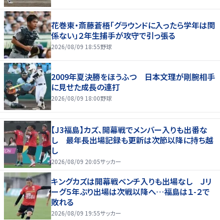
花巻東・斎藤蒼梧「グラウンドに入ったら学年は関
係ない」２年生捕手が攻守で引っ張る
2026/08/09 18:55
野球
2009年夏決勝をほうふつ 日本文理が剛腕相手
に見せた成長の連打
2026/08/09 18:00
野球
【J3福島】カズ、開幕戦でメンバー入りも出番な
し 最年長出場記録も更新は次節以降に持ち越
し
2026/08/09 20:05
サッカー
キングカズは開幕戦ベンチ入りも出場なし Ｊリ
ーグ５年ぶり出場は次戦以降へ…福島は１-２で
敗れる
2026/08/09 19:55
サッカー