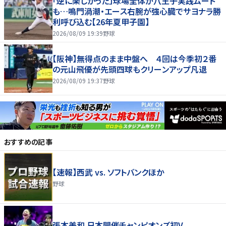
「逆に楽しかった」球場全体が八王子実践ムード
も…鳴門渦潮・エース右腕が強心臓でサヨナラ勝
利呼び込む【26年夏甲子園】
2026/08/09 19:39
野球
【阪神】無得点のまま中盤へ ４回は今季初２番
の元山飛優が先頭四球もクリーンアップ凡退
2026/08/09 19:37
野球
おすすめの記事
【速報】西武 vs. ソフトバンクほか
野球
張本美和 日本開催チャンピオンズ初V