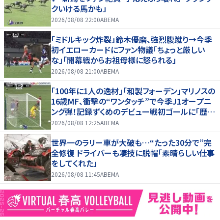
クいける馬かも」
2026/08/08 22:00
ABEMA
「ミドルキック炸裂」鈴木優磨、強烈腹蹴り→今季
初イエローカードにファン物議「ちょっと厳しい
な」「開幕戦からお祖母様に怒られる」
2026/08/08 21:00
ABEMA
「100年に1人の逸材」「和製フォーデン」マリノスの
16歳MF、衝撃の“ワンタッチ”で今季J1オープニ
ング弾！記録ずくめのデビュー戦初ゴールに「歴史
を作りよった」
2026/08/08 12:25
ABEMA
世界一のラリー車が大破も…“たった30分で”完
全修復 ドライバーも凄技に脱帽「素晴らしい仕事
をしてくれた」
2026/08/08 11:45
ABEMA