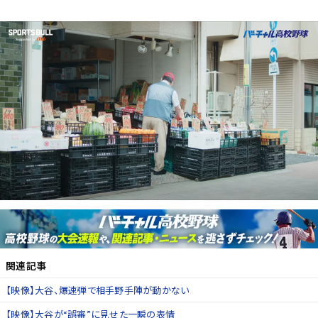
関連記事
【映像】大谷、爆速弾で相手野手陣が動かない
【映像】大谷が“誤審”に見せた一瞬の表情