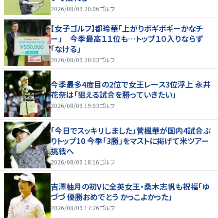
2026/08/09 20:06
ゴルフ
【女子ゴルフ】都玲華「上がりボギボギーかなチ
ー」 今季最高１１位も…トップ１０入りならず
「なける」
2026/08/09 20:03
ゴルフ
今季最多4度目の2位で女王レース3位浮上 永井
花奈は「狙える試合を勝っていきたい」
2026/08/09 19:03
ゴルフ
「今日でスッキリしました」菅楓華が国内4試合ぶ
りトップ10 今季「3勝」をマストに掲げて米ツアー
挑戦へ
2026/08/09 18:16
ゴルフ
吉澤柚月の初Vに全英女王・桑木志帆も祝福「ゆ
づづ 優勝おめでとう かっこよかった」
2026/08/09 17:26
ゴルフ