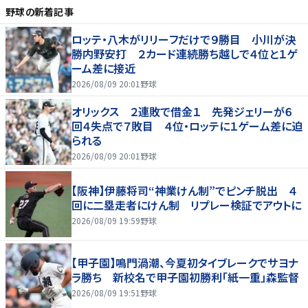
野球
の新着記事
ロッテ・八木がリリーフだけで９勝目 小川が決
勝内野安打 ２カード連続勝ち越しで４位と１ゲ
ーム差に接近
2026/08/09 20:01
野球
オリックス ２連敗で借金１ 先発ジェリーが６
回４失点で７敗目 ４位・ロッテに１ゲーム差に迫
られる
2026/08/09 20:01
野球
【阪神】伊藤将司“神業けん制”でピンチ脱出 ４
回に二塁走者にけん制 リプレー検証でアウトに
2026/08/09 19:59
野球
【甲子園】鳴門渦潮、今夏初タイブレークでサヨナ
ラ勝ち 新校名で甲子園初勝利「紙一重」森監督
2026/08/09 19:51
野球