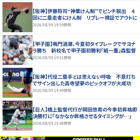
【阪神】伊藤将司“神業けん制”でピンチ脱出 ４
回に二塁走者にけん制 リプレー検証でアウトに
2026/08/09 19:59
野球
【甲子園】鳴門渦潮、今夏初タイブレークでサヨナ
ラ勝ち 新校名で甲子園初勝利「紙一重」森監督
2026/08/09 19:51
野球
【阪神】代役二塁手とは思えない呼吸 不意打ち
でサイン出した高寺望夢のピックオフが大成功
2026/08/09 19:49
野球
【巨人】橋上監督代行が岡田悠希の今季初昇格即
決勝打に「なかなか昇格させるタイミングが…」
2026/08/09 19:48
野球