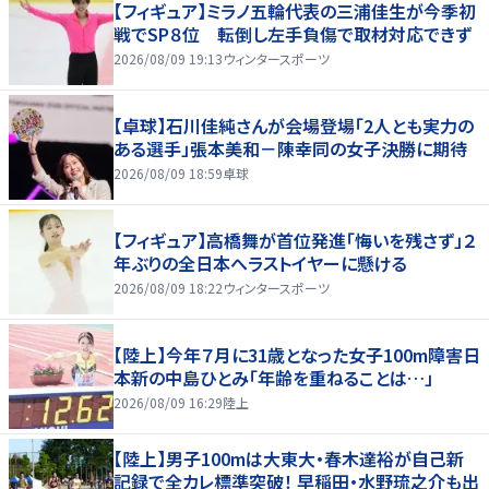
【フィギュア】ミラノ五輪代表の三浦佳生が今季初
戦でSP８位 転倒し左手負傷で取材対応できず
2026/08/09 19:13
ウィンタースポーツ
【卓球】石川佳純さんが会場登場「2人とも実力の
ある選手」張本美和－陳幸同の女子決勝に期待
2026/08/09 18:59
卓球
【フィギュア】高橋舞が首位発進「悔いを残さず」２
年ぶりの全日本へラストイヤーに懸ける
2026/08/09 18:22
ウィンタースポーツ
【陸上】今年７月に31歳となった女子100m障害日
本新の中島ひとみ「年齢を重ねることは…」
2026/08/09 16:29
陸上
【陸上】男子100mは大東大・春木達裕が自己新
記録で全カレ標準突破！ 早稲田・水野琉之介も出