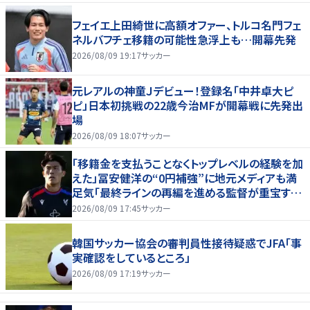
フェイエ上田綺世に高額オファー、トルコ名門フェ
ネルバフチェ移籍の可能性急浮上も…開幕先発
2026/08/09 19:17
サッカー
元レアルの神童Ｊデビュー！登録名「中井卓大ピ
ピ」日本初挑戦の22歳今治MFが開幕戦に先発出
場
2026/08/09 18:07
サッカー
「移籍金を支払うことなくトップレベルの経験を加
えた」冨安健洋の“0円補強”に地元メディアも満
足気「最終ラインの再編を進める監督が重宝する
柔軟性を備えている」
2026/08/09 17:45
サッカー
韓国サッカー協会の審判員性接待疑惑でJFA「事
実確認をしているところ」
2026/08/09 17:19
サッカー