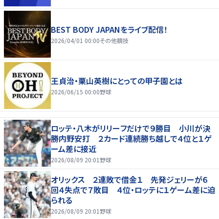
BEST BODY JAPANをライブ配信！
2026/04/01 00:00
その他競技
王貞治・栗山英樹にとっての甲子園とは
2026/06/15 00:00
野球
ロッテ・八木がリリーフだけで９勝目 小川が決
勝内野安打 ２カード連続勝ち越しで４位と１ゲ
ーム差に接近
2026/08/09 20:01
野球
オリックス ２連敗で借金１ 先発ジェリーが６
回４失点で７敗目 ４位・ロッテに１ゲーム差に迫
られる
2026/08/09 20:01
野球