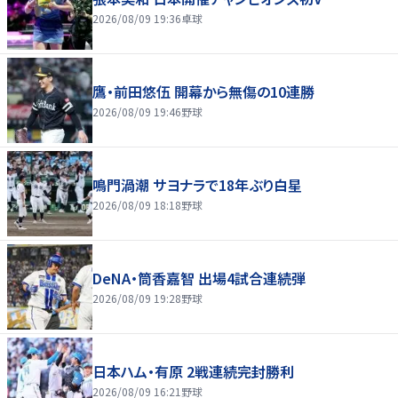
2026/08/09 19:36
卓球
鷹・前田悠伍 開幕から無傷の10連勝
2026/08/09 19:46
野球
鳴門渦潮 サヨナラで18年ぶり白星
2026/08/09 18:18
野球
DeNA・筒香嘉智 出場4試合連続弾
2026/08/09 19:28
野球
日本ハム・有原 2戦連続完封勝利
2026/08/09 16:21
野球