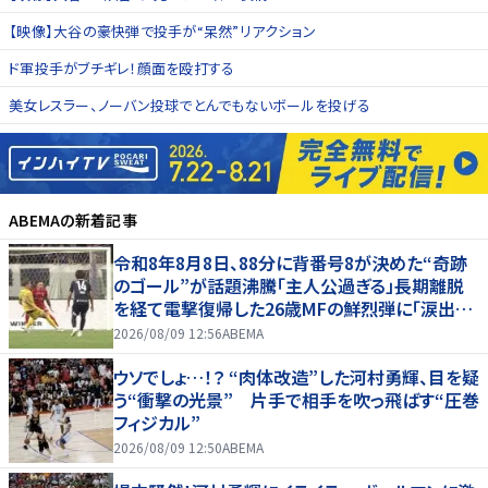
【映像】大谷の豪快弾で投手が“呆然”リアクション
ド軍投手がブチギレ！顔面を殴打する
美女レスラー、ノーバン投球でとんでもないボールを投げる
ABEMA
の新着記事
令和8年8月8日、88分に背番号8が決めた“奇跡
のゴール”が話題沸騰「主人公過ぎる」長期離脱
を経て電撃復帰した26歳MFの鮮烈弾に「涙出て
きた」
2026/08/09 12:56
ABEMA
ウソでしょ…！？ “肉体改造”した河村勇輝、目を疑
う“衝撃の光景” 片手で相手を吹っ飛ばす“圧巻
フィジカル”
2026/08/09 12:50
ABEMA