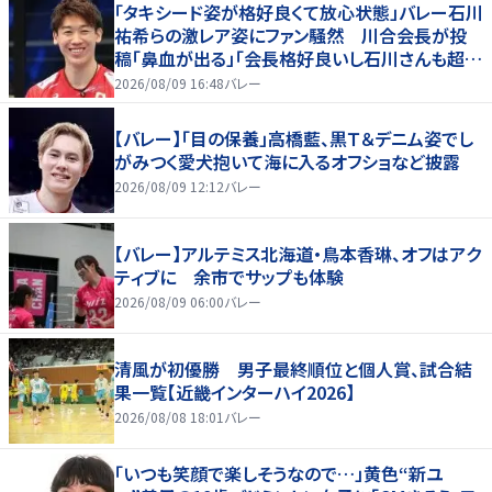
「タキシード姿が格好良くて放心状態」バレー石川
祐希らの激レア姿にファン騒然 川合会長が投
稿「鼻血が出る」「会長格好良いし石川さんも超格
好いい」
2026/08/09 16:48
バレー
【バレー】「目の保養」高橋藍、黒Ｔ＆デニム姿でし
がみつく愛犬抱いて海に入るオフショなど披露
2026/08/09 12:12
バレー
【バレー】アルテミス北海道・鳥本香琳、オフはアク
ティブに 余市でサップも体験
2026/08/09 06:00
バレー
清風が初優勝 男子最終順位と個人賞、試合結
果一覧【近畿インターハイ2026】
2026/08/08 18:01
バレー
「いつも笑顔で楽しそうなので…」黄色“新ユ