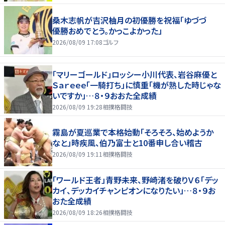
桑木志帆が吉沢柚月の初優勝を祝福「ゆづづ
優勝おめでとう。かっこよかった」
2026/08/09 17:08
ゴルフ
「マリーゴールド」ロッシー小川代表、岩谷麻優と
Ｓａｒｅｅｅ「一騎打ち」に慎重「機が熟した時じゃな
いですか」…８・９おおた全成績
2026/08/09 19:28
相撲格闘技
霧島が夏巡業で本格始動「そろそろ、始めようか
なと」時疾風、伯乃富士と10番申し合い稽古
2026/08/09 19:11
相撲格闘技
「ワールド王者」青野未来、野崎渚を破りＶ６「デッ
カイ、デッカイチャンピオンになりたい」…８・９お
おた全成績
2026/08/09 18:26
相撲格闘技