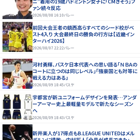
ニ”着用の19歳バドミントン女子に「CMきそう」フ
ァン続々反応
2026/08/08 16:10
バレー
前回大会王者の鎮西高らすべてのシード校がベ
スト4入り 大会最終日の勝負の行方は【近畿イン
ターハイ2026】
2026/08/07 22:22
バレー
河村勇輝、バスケ日本代表への思い語る「ＮＢＡの
コートに立つのは同じレベル」「強豪国とも対等に
戦える力はある」
2026/08/09 18:45
バスケ
宇都宮が新ユニフォームデザインを発表…アンダ
ーアーマー史上最軽量モデルで新たなシーズン
へ
2026/08/09 18:43
バスケ
新井楽人が17得点もB.LEAGUE UNITEDはメル
ボルンに惜敗…中村拓人「全員が成長できた」