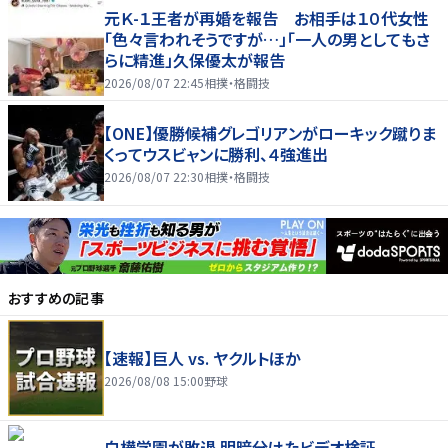
元Ｋ-１王者が再婚を報告 お相手は１０代女性
「色々言われそうですが…」「一人の男としてもさ
らに精進」久保優太が報告
2026/08/07 22:45
相撲・格闘技
【ONE】優勝候補グレゴリアンがローキック蹴りま
くってウスビャンに勝利、４強進出
2026/08/07 22:30
相撲・格闘技
おすすめの記事
【速報】巨人 vs. ヤクルトほか
2026/08/08 15:00
野球
白樺学園が敗退 明暗分けたビデオ検証