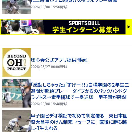
2026/08/08 15:56
野球
球心会公式アプリ提供開始！
2026/05/27 00:00
野球
「感動しちゃった」「すげー！！」白樺学園の２年生二
遊間が超絶プレー ダイブからのバックハンドグ
ラブトス→素手捕球で一塁送球 甲子園が騒然
2026/08/08 15:48
野球
甲子園ビデオ検証で初めて判定覆る 東日本国
際大昌平のけん制死→セーフに 直後に勝ち越
し打生まれる