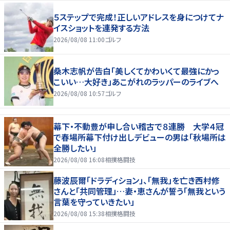
５ステップで完成！正しいアドレスを身につけてナ
イスショットを連発する方法
2026/08/08 11:00
ゴルフ
桑木志帆が告白「美しくてかわいくて最強にかっ
こいい…大好き」あこがれのラッパーのライブへ
2026/08/08 10:57
ゴルフ
幕下・不動豊が申し合い稽古で８連勝 大学４冠
で春場所幕下付け出しデビューの男は「秋場所は
全勝したい」
2026/08/08 16:08
相撲格闘技
藤波辰爾「ドラディション」、「無我」を亡き西村修
さんと「共同管理」…妻・恵さんが誓う「無我という
言葉を守っていきたい」
2026/08/08 15:38
相撲格闘技