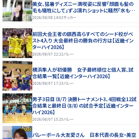
美女、猛暑ディズニー満喫姿に反響「顔面も髪の
毛も犠牲にして」ずぶ濡れショットに騒然「水も滴
る」「女優さんかと」
2026/08/08 14:02
サッカー
前回大会王者の鎮西高らすべてのシード校がベ
スト4入り 大会最終日の勝負の行方は【近畿イン
ターハイ2026】
2026/08/07 22:22
バレー
横浜隼人が初優勝 女子最終順位と個人賞、試
合結果一覧【近畿インターハイ2026】
2026/08/07 17:23
バレー
男子3日目（8/7）決勝トーナメント3、4回戦全12試
合結果と最終日（8/8）の試合予定【近畿インター
ハイ2026】
2026/08/07 15:25
バレー
バレーボール大友愛さん 日本代表の長女・美空