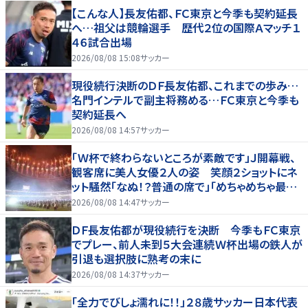
【こんな人】長友佑都、ＦＣ東京と今季も契約延長
へ…祖父は競輪選手 歴代２位の国際Ａマッチ１
４６試合出場
2026/08/08 15:08
サッカー
現役続行決断のＤＦ長友佑都、これまでの歩み…
名門インテルで副主将務める…ＦＣ東京と今季も
契約延長へ
2026/08/08 14:57
サッカー
「Ｗ杯で終わらないところが素敵です」Ｊ開幕戦、
観客席に美人女優２人の姿 笑顔２ショットにネ
ット騒然「なぬ！？普通の席で」「めちゃめちゃ最上
級に可愛すぎ」
2026/08/08 14:47
サッカー
ＤＦ長友佑都が現役続行を決断 今季もＦＣ東京
でプレー、前人未到５大会連続Ｗ杯出場の鉄人が
引退も選択肢に熟考の末に
2026/08/08 14:37
サッカー
「全力でびしょ濡れに！！」２８歳サッカー日本代表