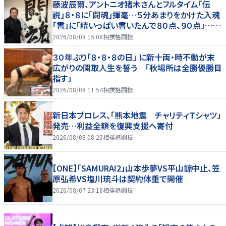
藤波辰爾、アントニオ猪木さんとフルタイム「伝
説」８・８に「闘魂」揮毫…５分あまりをかけた入魂
「書」に「精いっぱい書いたんで８０点、９０点」…
「人間・藤波辰爾展」開催
2026/08/08 15:08
相撲格闘技
３０年ぶり「８・８・８の日」 に新十両・時不動が末
広がりの関取人生を誓う 「秋場所は全勝優勝目
指す」
2026/08/08 11:54
相撲格闘技
新日本プロレス、「熊本地震 チャリティＴシャツ」
発売…利益全額を復興支援へ寄付
2026/08/08 08:23
相撲格闘技
【ONE】「SAMURAI2」山本歩夢VS平山諒中止、笠
原弘希VS塩川琉斗は契約体重で開催
2026/08/07 23:18
相撲格闘技