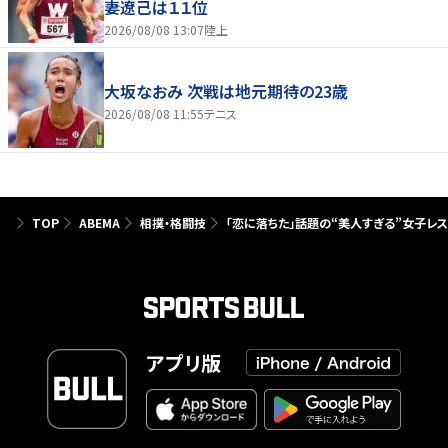
妻遼己は１１位
2026/08/08 13:07
陸上
大坂なおみ 次戦は地元期待の23歳
2026/08/08 11:55
テニス
TOP
ABEMA
相撲・格闘技
「恋に落ちた」話題の“美人すぎる”女子レス
アプリ版