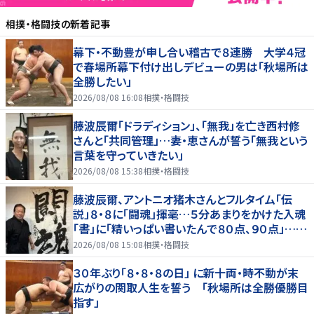
相撲・格闘技
の新着記事
幕下・不動豊が申し合い稽古で８連勝 大学４冠
で春場所幕下付け出しデビューの男は「秋場所は
全勝したい」
2026/08/08 16:08
相撲・格闘技
藤波辰爾「ドラディション」、「無我」を亡き西村修
さんと「共同管理」…妻・恵さんが誓う「無我という
言葉を守っていきたい」
2026/08/08 15:38
相撲・格闘技
藤波辰爾、アントニオ猪木さんとフルタイム「伝
説」８・８に「闘魂」揮毫…５分あまりをかけた入魂
「書」に「精いっぱい書いたんで８０点、９０点」…
「人間・藤波辰爾展」開催
2026/08/08 15:08
相撲・格闘技
３０年ぶり「８・８・８の日」 に新十両・時不動が末
広がりの関取人生を誓う 「秋場所は全勝優勝目
指す」