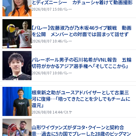
とディズニーシー カチューシャ着けて動画撮影
2026/08/07 15:08
バレー
【バレー】佐藤淑乃が乃木坂46ライブ観戦 動画
を公開 メンバーとの対面では固まって話せず
2026/08/07 10:46
バレー
バレーボール男子の石川祐希がVNL報告 五輪
切符がかかるアジア選手権へ「そしてここから」
2026/08/07 10:08
バレー
根來新之助がユースアドバイザーとして古巣三
河に復帰…「培ってきたことを少しでもチームに
還元」
2026/08/08 14:44
バスケ
山形ワイヴァンズがダコタ・クイーンと契約合
意…過去に5カ国でプレーした28歳のビッグマン