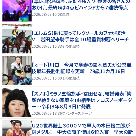
【卓球】松島輝空、逆転４強入り「観客の皆さんの
おかげ」最終Gは４点ビハインドから７連続得点
2026/08/08 15:08
卓球
【エルムＳ】砂に戻ってルクソールカフェが復活
Ｖ 岩田望来騎手は全１０場重賞制覇へリーチ
2026/08/08 15:33
その他競技
【オート】川口 今月で傘寿の鈴木章夫が公営競
技最年長勝利記録を更新 79歳11カ月16日
2026/08/08 15:09
その他競技
【スノボ】ミラノ五輪旗手・冨田せな、結婚発表「笑
顔が絶えない家庭を」お相手はプロスノーボーダ
ー…令和８年８月８日に発表
2026/08/08 13:36
ウィンタースポーツ
Ｕ２０世界陸上３０００Ｍで早大の本田桜二郎が
銅メダル！ 中大の簡子傑は６位入賞 早大の新