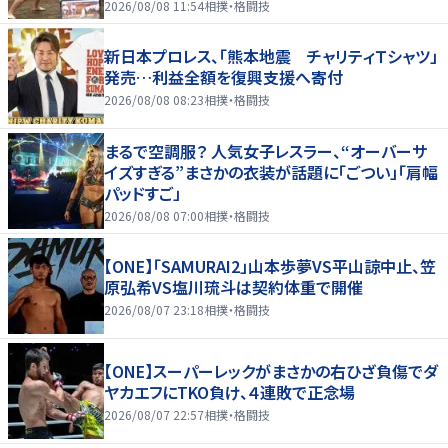
2026/08/08 11:54
相撲・格闘技
新日本プロレス、「熊本地震 チャリティＴシャツ」
発売…利益全額を復興支援へ寄付
2026/08/08 08:23
相撲・格闘技
まるで空調服？ 人気女子レスラー、“オーバーサ
イズすぎる”まさかの衣装が話題に「ごつい」「肩幅
パッドすご」
2026/08/08 07:00
相撲・格闘技
【ONE】「SAMURAI2」山本歩夢VS平山諒中止、笠
原弘希VS塩川琉斗は契約体重で開催
2026/08/07 23:18
相撲・格闘技
【ONE】スーパーレックがまさかの右ひざ負傷でダ
ヤカエフにTKO負け、４連敗で正念場
2026/08/07 22:57
相撲・格闘技