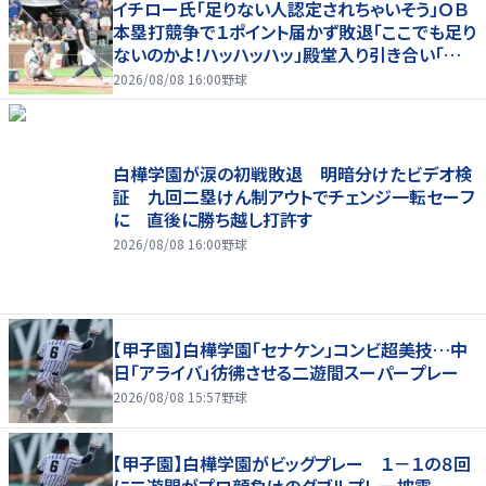
イチロー氏「足りない人認定されちゃいそう」ＯＢ
本塁打競争で１ポイント届かず敗退「ここでも足り
ないのかよ！ハッハッハッ」殿堂入り引き合い「誰か
に分析してもらわないと」
2026/08/08 16:00
野球
白樺学園が涙の初戦敗退 明暗分けたビデオ検
証 九回二塁けん制アウトでチェンジ一転セーフ
に 直後に勝ち越し打許す
2026/08/08 16:00
野球
【甲子園】白樺学園「セナケン」コンビ超美技…中
日「アライバ」彷彿させる二遊間スーパープレー
2026/08/08 15:57
野球
【甲子園】白樺学園がビッグプレー １－１の８回
に二遊間がプロ顔負けのダブルプレー披露