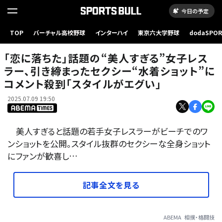
今日の予定
「恋に落ちた」話題の“美人すぎる”女子レスラー、引き締まったセクシー“水着ショット”にコメ
TOP
バーチャル高校野球
インターハイ
東京六大学野球
dodaSPO
ント殺到「スタイルがエグい」
（新しいタブ
「恋に落ちた」話題の“美人すぎる”女子レス
ラー、引き締まったセクシー“水着ショット”に
コメント殺到「スタイルがエグい」
2025.07.09 19:50
美人すぎると話題の若手女子レスラーがビーチでのワ
ンショットを公開。スタイル抜群のセクシーな全身ショット
にファンが歓喜し…
記事全文を見る
ABEMA
相撲・格闘技