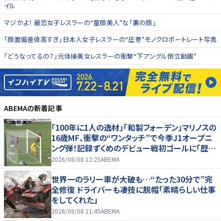
イル
マジかよ！ 最恐女子レスラーの“童顔美人”な「裏の顔」
「顔面偏差値高すぎ」日本人女子レスラーの“圧巻”モノクロポートレート写真
「どうなってるの？」元体操美女レスラーの衝撃“下アングル倒立動画”
ABEMA
の新着記事
「100年に1人の逸材」「和製フォーデン」マリノスの
16歳MF、衝撃の“ワンタッチ”で今季J1オープニ
ング弾！記録ずくめのデビュー戦初ゴールに「歴史
を作りよった」
2026/08/08 12:25
ABEMA
世界一のラリー車が大破も…“たった30分で”完
全修復 ドライバーも凄技に脱帽「素晴らしい仕事
をしてくれた」
2026/08/08 11:45
ABEMA