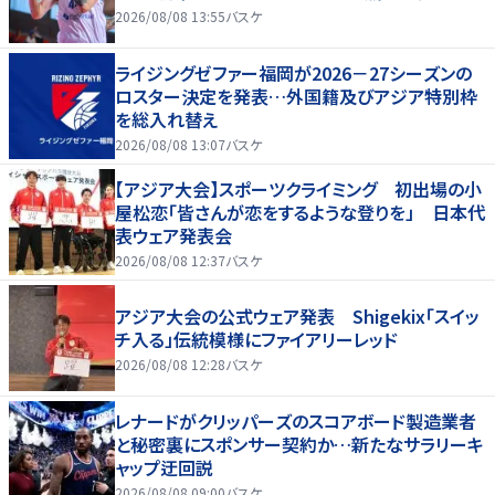
2026/08/08 13:55
バスケ
ライジングゼファー福岡が2026－27シーズンの
ロスター決定を発表…外国籍及びアジア特別枠
を総入れ替え
2026/08/08 13:07
バスケ
【アジア大会】スポーツクライミング 初出場の小
屋松恋「皆さんが恋をするような登りを」 日本代
表ウェア発表会
2026/08/08 12:37
バスケ
アジア大会の公式ウェア発表 Shigekix「スイッ
チ入る」伝統模様にファイアリーレッド
2026/08/08 12:28
バスケ
レナードがクリッパーズのスコアボード製造業者
と秘密裏にスポンサー契約か‬…新たなサラリーキ
ャップ迂回説
2026/08/08 09:00
バスケ