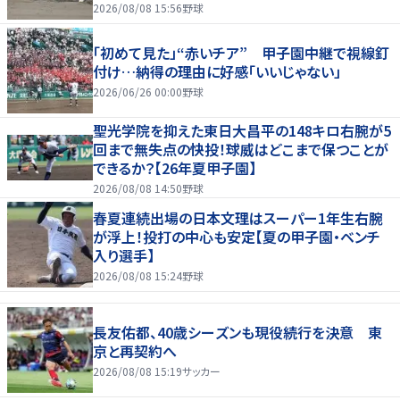
2026/08/08 15:56
野球
「初めて見た」“赤いチア” 甲子園中継で視線釘
付け…納得の理由に好感「いいじゃない」
2026/06/26 00:00
野球
聖光学院を抑えた東日大昌平の148キロ右腕が5
回まで無失点の快投！球威はどこまで保つことが
できるか？【26年夏甲子園】
2026/08/08 14:50
野球
春夏連続出場の日本文理はスーパー1年生右腕
が浮上！投打の中心も安定【夏の甲子園・ベンチ
入り選手】
2026/08/08 15:24
野球
長友佑都、40歳シーズンも現役続行を決意 東
京と再契約へ
2026/08/08 15:19
サッカー