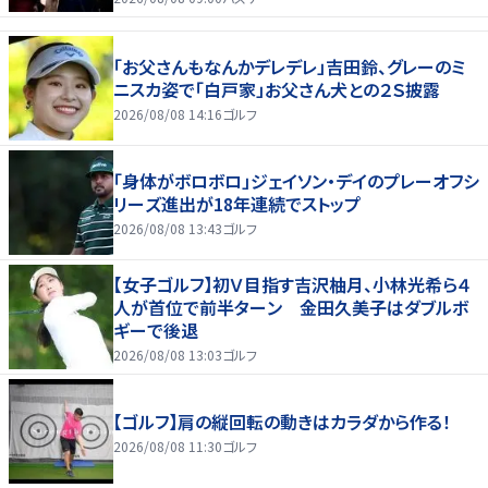
「お父さんもなんかデレデレ」吉田鈴、グレーのミ
ニスカ姿で「白戸家」お父さん犬との２Ｓ披露
2026/08/08 14:16
ゴルフ
「身体がボロボロ」ジェイソン・デイのプレーオフシ
リーズ進出が18年連続でストップ
2026/08/08 13:43
ゴルフ
【女子ゴルフ】初Ｖ目指す吉沢柚月、小林光希ら４
人が首位で前半ターン 金田久美子はダブルボ
ギーで後退
2026/08/08 13:03
ゴルフ
【ゴルフ】肩の縦回転の動きはカラダから作る！
2026/08/08 11:30
ゴルフ