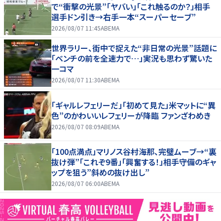
で“衝撃の光景”「ヤバい」「これ触るのか？」相手
選手ドン引き→右手一本“スーパーセーブ”
2026/08/07 11:45
ABEMA
世界ラリー、街中で捉えた“非日常の光景”話題に
「ベンチの前を全速力で…」実況も思わず驚いた
一コマ
2026/08/07 11:30
ABEMA
「ギャルレフェリーだ」「初めて見た」米マットに“異
色”のかわいいレフェリーが降臨 ファンざわめき
2026/08/07 08:09
ABEMA
「100点満点」マリノス谷村海那、完璧ムーブ→“裏
抜け弾”「これぞ9番」「興奮する！」相手守備のギャ
ップを狙う”斜めの抜け出し”
2026/08/07 06:00
ABEMA