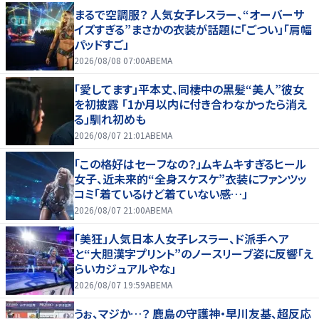
まるで空調服？ 人気女子レスラー、“オーバーサ
イズすぎる”まさかの衣装が話題に「ごつい」「肩幅
パッドすご」
2026/08/08 07:00
ABEMA
「愛してます」平本丈、同棲中の黒髪“美人”彼女
を初披露 「1か月以内に付き合わなかったら消え
る」馴れ初めも
2026/08/07 21:01
ABEMA
「この格好はセーフなの？」ムキムキすぎるヒール
女子、近未来的“全身スケスケ”衣装にファンツッ
コミ「着ているけど着ていない感…」
2026/08/07 21:00
ABEMA
「美狂」人気日本人女子レスラー、ド派手ヘア
と“大胆漢字プリント”のノースリーブ姿に反響「え
らいカジュアルやな」
2026/08/07 19:59
ABEMA
うぉ、マジか…？ 鹿島の守護神・早川友基、超反応