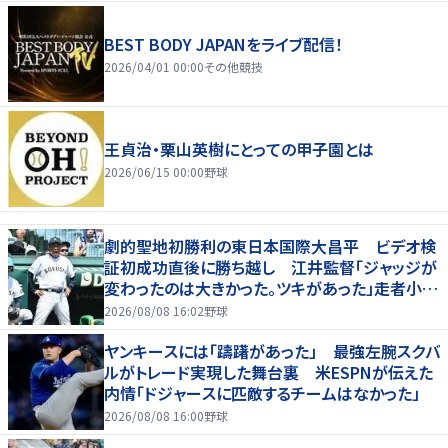
BEST BODY JAPANをライブ配信！
2026/04/01 00:00
その他競技
王貞治・栗山英樹にとっての甲子園とは
2026/06/15 00:00
野球
劇的聖地初勝利の東日本国際大昌平 ビデオ検
証初成功直後に勝ち越し 江井監督「ジャッジが
変わったのは大きかった。ツキがあった」走者小内
は「自信があってセーフになってくれと」
2026/08/08 16:02
野球
ヤンキースには「躊躇があった」 最強左腕スクバ
ルがトレード実現した舞台裏 米ESPNが伝えた
内情「ドジャースに匹敵するチームはなかった」
2026/08/08 16:00
野球