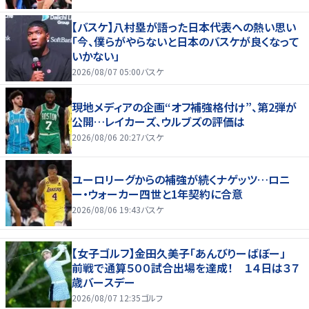
【バスケ】八村塁が語った日本代表への熱い思い
「今、僕らがやらないと日本のバスケが良くなって
いかない」
2026/08/07 05:00
バスケ
現地メディアの企画“オフ補強格付け”、第2弾が
公開…レイカーズ、ウルブズの評価は
2026/08/06 20:27
バスケ
ユーロリーグからの補強が続くナゲッツ…ロニ
ー・ウォーカー四世と1年契約に合意
2026/08/06 19:43
バスケ
【女子ゴルフ】金田久美子「あんびりーばぼー」
前戦で通算５００試合出場を達成！ １４日は３７
歳バースデー
2026/08/07 12:35
ゴルフ