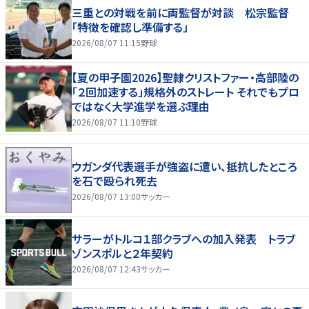
三重との対戦を前に両監督が対談 松宗監督
「特徴を確認し準備する」
2026/08/07 11:15
野球
【夏の甲子園2026】聖隷クリストファー・高部陸の
「２回加速する」規格外のストレート それでもプロ
ではなく大学進学を選ぶ理由
2026/08/07 11:10
野球
ウガンダ代表選手が強盗に遭い、抵抗したところ
を石で殴られ死去
2026/08/07 13:00
サッカー
サラーがトルコ１部クラブへの加入発表 トラブ
ゾンスポルと２年契約
2026/08/07 12:43
サッカー