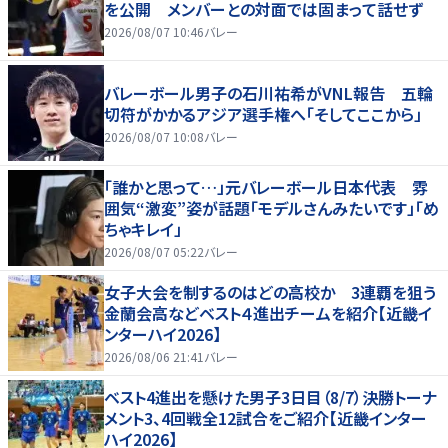
を公開 メンバーとの対面では固まって話せず
2026/08/07 10:46
バレー
バレーボール男子の石川祐希がVNL報告 五輪
切符がかかるアジア選手権へ「そしてここから」
2026/08/07 10:08
バレー
「誰かと思って…」元バレーボール日本代表 雰
囲気“激変”姿が話題「モデルさんみたいです」「め
ちゃキレイ」
2026/08/07 05:22
バレー
女子大会を制するのはどの高校か 3連覇を狙う
金蘭会高などベスト４進出チームを紹介【近畿イ
ンターハイ2026】
2026/08/06 21:41
バレー
ベスト4進出を懸けた男子3日目（8/7）決勝トーナ
メント3、4回戦全12試合をご紹介【近畿インター
ハイ2026】