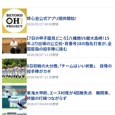
球心会公式アプリ提供開始！
2026/05/27 00:00
野球
【7日の甲子園見どころ】八幡商VS健大高崎！15
年ぶり出場の公立校・背番号18の指名打者が、全
国屈指の投手陣に挑む
2026/08/07 12:25
野球
8日初戦の大分商、「チームはいい状態」 自慢の
投手陣がカギ
2026/08/07 11:30
野球
東海大甲府、エース村尾が4回無失点 鶴岡東、
終盤の打線つながらず
2026/07/04 00:00
野球