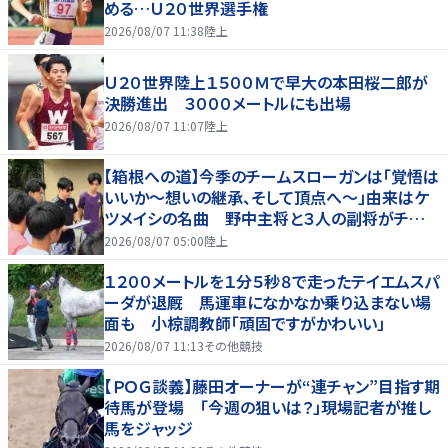
める…Ｕ２０世界選手権
2026/08/07 11:38
陸上
Ｕ２０世界陸上１５００Ｍで早大の本田桜二郎が
決勝進出 ３０００メートルにも出場
2026/08/07 11:07
陸上
【箱根への道】今季のチームスローガンは「覚悟は
いいか～想いの継承、そして頂点へ～」由来はケ
ツメイシの名曲 野中主将と３人の副将がチーム
を引っ張る…夏合宿特集第１弾、国学院大
2026/08/07 05:00
陸上
１２００メートルを１分５秒８で走ったテイエムスパ
ーダが退厩 馬運車になかなか乗り込まない場
面も 小椋調教師「頑固ですがかわいい」
2026/08/07 11:13
その他競技
【ＰＯＧ談義】藤田オーナーが“連チャン”目指す期
待馬が登場 「今週の狙いは？」現場記者が推し
馬をジャッジ