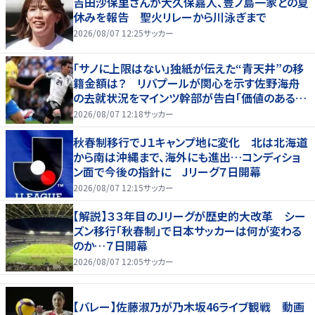
吉田沙保里さんが大久保嘉人、豊ノ島一家との夏
休みを報告 聖火リレーから川泳ぎまで
2026/08/07 12:25
サッカー
「サノに上限はない」独紙が伝えた“青天井”の移
籍金額は？ リバプールが関心を示す佐野海舟
の去就状況をマインツ幹部が告白「価値のあるも
のになる」
2026/08/07 12:18
サッカー
秋春制移行でＪ１キャンプ地に変化 北は北海道
から南は沖縄まで、海外にも進出…コンディショ
ン面で今後の指針に Jリーグ７日開幕
2026/08/07 12:15
サッカー
【解説】３３年目のＪリーグが歴史的大改革 シー
ズン移行「秋春制」で日本サッカーは何が変わる
のか…７日開幕
2026/08/07 12:05
サッカー
【バレー】佐藤淑乃が乃木坂46ライブ観戦 動画