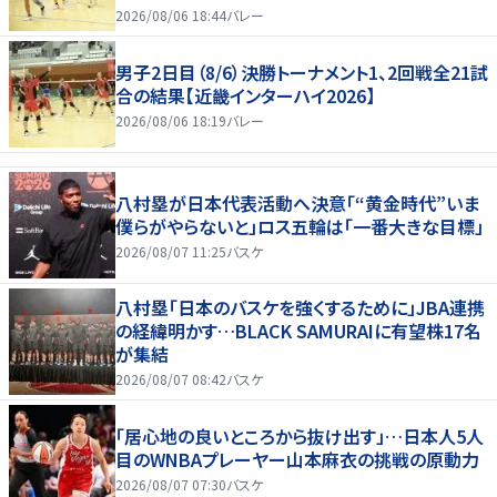
2026/08/06 18:44
バレー
男子2日目（8/6）決勝トーナメント1、2回戦全21試
合の結果【近畿インターハイ2026】
2026/08/06 18:19
バレー
八村塁が日本代表活動へ決意「“黄金時代”いま
僕らがやらないと」ロス五輪は「一番大きな目標」
2026/08/07 11:25
バスケ
八村塁「日本のバスケを強くするために」JBA連携
の経緯明かす…BLACK SAMURAIに有望株17名
が集結
2026/08/07 08:42
バスケ
「居心地の良いところから抜け出す」…日本人5人
目のWNBAプレーヤー山本麻衣の挑戦の原動力
2026/08/07 07:30
バスケ