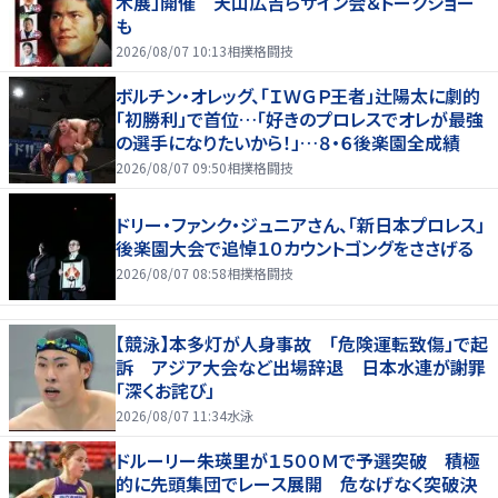
木展」開催 天山広吉らサイン会＆トークショー
も
2026/08/07 10:13
相撲格闘技
ボルチン・オレッグ、「ＩＷＧＰ王者」辻陽太に劇的
「初勝利」で首位…「好きのプロレスでオレが最強
の選手になりたいから！」…８・６後楽園全成績
2026/08/07 09:50
相撲格闘技
ドリー・ファンク・ジュニアさん、「新日本プロレス」
後楽園大会で追悼１０カウントゴングをささげる
2026/08/07 08:58
相撲格闘技
【競泳】本多灯が人身事故 「危険運転致傷」で起
訴 アジア大会など出場辞退 日本水連が謝罪
「深くお詫び」
2026/08/07 11:34
水泳
ドルーリー朱瑛里が１５００Ｍで予選突破 積極
的に先頭集団でレース展開 危なげなく突破決