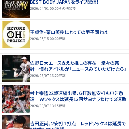
BEST BODY JAPANをライブ配信！
2026/04/01 00:00
その他競技
王貞治・栗山英樹にとっての甲子園とは
2026/06/15 00:00
野球
佐野日大エース支えた推しの存在 堂々の完
封…憧れアイドルが「ニュースみていただけたら」
2026/08/07 13:20
野球
村上宗隆22戦連続出塁、６打数無安打も申告敬
遠 Ｗソックスは延長13回サヨナラ負けで３連敗
2026/08/07 13:15
野球
吉田正尚、２安打１打点 レッドソックスは延長で