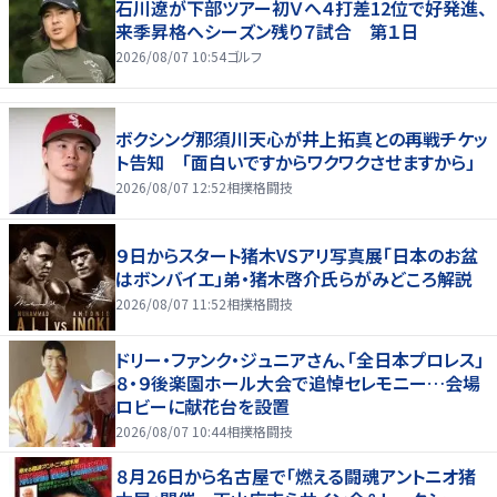
石川遼が下部ツアー初Ｖへ４打差12位で好発進、
来季昇格へシーズン残り７試合 第１日
2026/08/07 10:54
ゴルフ
ボクシング那須川天心が井上拓真との再戦チケッ
ト告知 「面白いですからワクワクさせますから」
2026/08/07 12:52
相撲格闘技
９日からスタート猪木VSアリ写真展「日本のお盆
はボンバイエ」弟・猪木啓介氏らがみどころ解説
2026/08/07 11:52
相撲格闘技
ドリー・ファンク・ジュニアさん、「全日本プロレス」
８・９後楽園ホール大会で追悼セレモニー…会場
ロビーに献花台を設置
2026/08/07 10:44
相撲格闘技
８月26日から名古屋で「燃える闘魂アントニオ猪