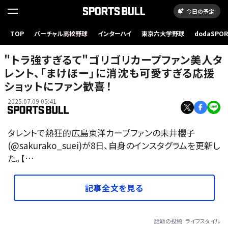
今日の予定
TOP
バーチャル高校野球
インターハイ
東京六大学野球
dodaSPO
（新しいタブ
"トラ強すぎるて"ゴリゴリカープファン美人タ
レント、「まけほー」に消沈も可愛すぎる応援
ショットにファン歓喜！
2025.07.09 05:41
タレントで熱狂的広島東洋カープファンの末井櫻子
(@sakurako_suei)が8日、自身のインスタグラムを更新し
た。【…
記事全文を見る
話題の投稿
ライフスタイル