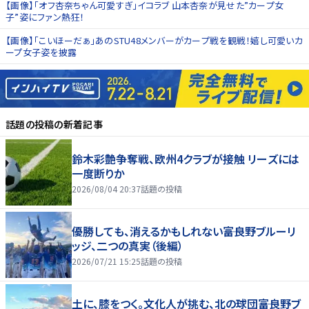
【画像】「オフ杏奈ちゃん可愛すぎ」イコラブ 山本杏奈が見せた”カープ女
子”姿にファン熱狂！
【画像】「こいほーだぁ」あのSTU48メンバーがカープ戦を観戦！嬉し可愛いカ
ープ女子姿を披露
話題の投稿
の新着記事
鈴木彩艶争奪戦、欧州4クラブが接触 リーズには
一度断りか
2026/08/04 20:37
話題の投稿
優勝しても、消えるかもしれない――富良野ブルーリ
ッジ、二つの真実（後編）
2026/07/21 15:25
話題の投稿
土に、膝をつく。文化人が挑む、北の球団――富良野ブ