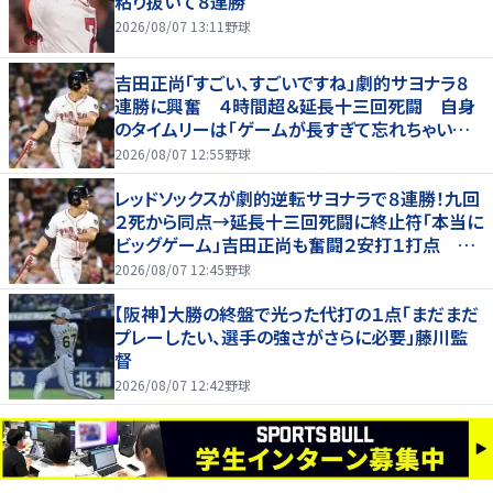
粘り抜いて８連勝
2026/08/07 13:11
野球
吉田正尚「すごい、すごいですね」劇的サヨナラ８
連勝に興奮 ４時間超＆延長十三回死闘 自身
のタイムリーは「ゲームが長すぎて忘れちゃいまし
た」
2026/08/07 12:55
野球
レッドソックスが劇的逆転サヨナラで８連勝！九回
２死から同点→延長十三回死闘に終止符「本当に
ビッグゲーム」吉田正尚も奮闘２安打１打点 靴
下対決で驚異のスイープ
2026/08/07 12:45
野球
【阪神】大勝の終盤で光った代打の１点「まだまだ
プレーしたい、選手の強さがさらに必要」藤川監
督
2026/08/07 12:42
野球