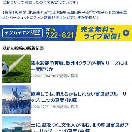
にお会いして感動したの今でも覚えています」
【画像】宮里愛、北島康介＆吉田沙保里＆潮田玲子＆狩野舞子らとの超豪華
メンバーショットにファン歓喜！「オリンピアン達が勢揃い」
話題の投稿
の新着記事
鈴木彩艶争奪戦、欧州4クラブが接触 リーズには
一度断りか
2026/08/04 20:37
話題の投稿
優勝しても、消えるかもしれない――富良野ブルーリ
ッジ、二つの真実（後編）
2026/07/21 15:25
話題の投稿
土に、膝をつく。文化人が挑む、北の球団――富良野ブ
ルーリッジ、二つの真実（前編）