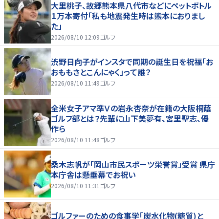
大里桃子、故郷熊本県八代市などにペットボトル
１万本寄付「私も地震発生時は熊本におりまし
た」
2026/08/10 12:09
ゴルフ
渋野日向子がインスタで同期の誕生日を祝福「お
おももさとこんにゃく」って誰？
2026/08/10 11:49
ゴルフ
全米女子アマ準Ｖの岩永杏奈が在籍の大阪桐蔭
ゴルフ部とは？先輩に山下美夢有、宮里聖志、優
作ら
2026/08/10 11:48
ゴルフ
桑木志帆が「岡山市民スポーツ栄誉賞」受賞 県庁
本庁舎は懸垂幕でお祝い
2026/08/10 11:31
ゴルフ
ゴルファーのための食事学「炭水化物(糖質)と