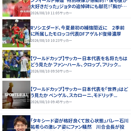
大好きだった｣ジョタの追悼碑にも献花！｢胸が熱
くなります…｣
2026/08/10 11:05
サッカー
Rソシエダード、今夏最初の補強間近に ２季前
に所属したモロッコ代表DFアゲルド復帰濃厚
2026/08/10 10:23
サッカー
【ワールドカップ】サッカー日本代表を名将たちは
どう見たか ファン・ハール、クロップ、フリック...
2026/08/10 09:50
サッカー
【ワールドカップ】サッカー日本代表を「世界」はど
う見たか ベンゲル、スカローニ、モドリッチ...
2026/08/10 09:45
サッカー
「タキシード姿が格好良くて放心状態」バレー石川
祐希らの激レア姿にファン騒然 川合会長が投