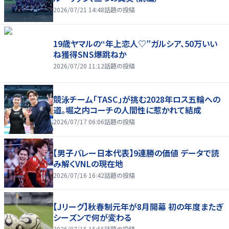
2026/07/21 14:48
話題の投稿
19歳ヤマルの“年上恋人♡”ガルシア、50万いい
ね獲得SNS爆跳ねか
2026/07/20 11:12
話題の投稿
競泳チーム「TASC」が挑む2028年ロス五輪への
道。堀之内コーチの人間性に惹かれて結成
2026/07/17 06:06
話題の投稿
【男子バレー日本代表】9連勝の価値 データで読
み解くVNLの現在地
2026/07/16 16:42
話題の投稿
【Jリーグ】秋春制元年が8月開幕 初の年度またぎ
シーズンで何が変わる
2026/07/15 15:55
話題の投稿