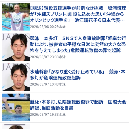
【競泳】現役五輪選手が前例なき挑戦 塩浦慎理
が「沖縄スプリント」創設に込めた思い「沖縄から
オリンピック選手を」 池江璃花子ら日本代表も
参戦
2026/08/08 00:29
水泳
競泳 本多灯 ＳＮＳで人身事故謝罪「軽率な行
動により、被害者の平穏な日常に突然の大きな恐
怖を与えてしまった」危険運転致傷の罪で起訴
2026/08/07 23:33
水泳
水連幹部「かなり重く受け止めている」 競泳・本
多灯が危険運転致傷起訴
2026/08/07 19:43
水泳
競泳・本多灯、危険運転致傷罪で起訴 国際大会
辞退、当面活動を自粛
2026/08/07 19:33
水泳