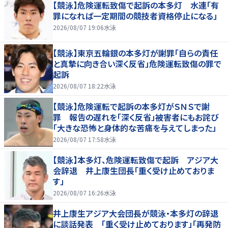
【競泳】危険運転致傷で起訴の本多灯 水連「有
罪になれば一定期間の競技者資格停止になる」
2026/08/07 19:06
水泳
【競泳】東京五輪銀の本多灯が謝罪「自らの責任
と真摯に向き合い深く反省」危険運転致傷の罪で
起訴
2026/08/07 18:22
水泳
【競泳】危険運転で起訴の本多灯がＳＮＳで謝
罪 報告の遅れを「深く反省」被害者にもお詫び
「大きな恐怖と身体的な苦痛を与えてしまった」
2026/08/07 17:58
水泳
【競泳】本多灯、危険運転致傷で起訴 アジア大
会辞退 井上康生団長「重く受け止めておりま
す」
2026/08/07 16:26
水泳
井上康生アジア大会団長が競泳・本多灯の辞退
に談話発表 「重く受け止めております」「再発防