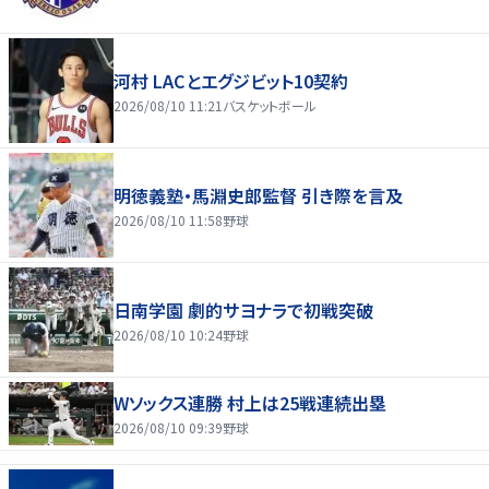
河村 LACとエグジビット10契約
2026/08/10 11:21
バスケットボール
明徳義塾・馬淵史郎監督 引き際を言及
2026/08/10 11:58
野球
日南学園 劇的サヨナラで初戦突破
2026/08/10 10:24
野球
Wソックス連勝 村上は25戦連続出塁
2026/08/10 09:39
野球