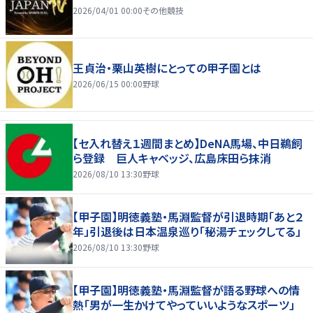
2026/04/01 00:00
その他競技
王貞治・栗山英樹にとっての甲子園とは
2026/06/15 00:00
野球
【セ入れ替え１週間まとめ】DeNA馬場、中日鵜飼
ら登録 巨人キャベッジ、広島床田ら抹消
2026/08/10 13:30
野球
【甲子園】明徳義塾・馬淵監督が引退時期「あと２
年」引退後は日本温泉巡り「秘湯チェックしてる」
2026/08/10 13:30
野球
【甲子園】明徳義塾・馬淵監督が語る野球への情
熱「男が一生かけてやっていいようなスポーツ」