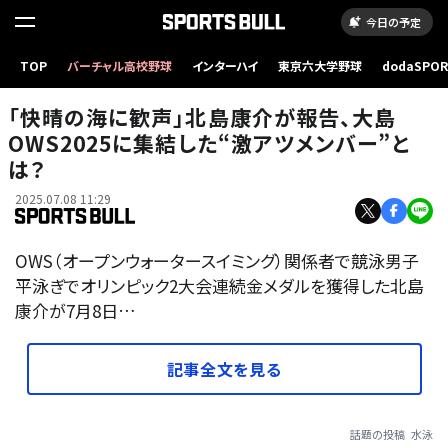
今日の予定
TOP
バーチャル高校野球
インターハイ
東京六大学野球
dodaSPO
（新しいタブ
「快晴の海に歓声」北島康介が報告、大島
OWS2025に集結した“激アツメンバー”と
は？
2025.07.08 11:29
OWS（オープンウォータースイミング）関係者で競泳男子
平泳ぎでオリンピック2大会連続金メダルを獲得した北島
康介が7月8日…
記事全文を見る
話題の投稿
水泳