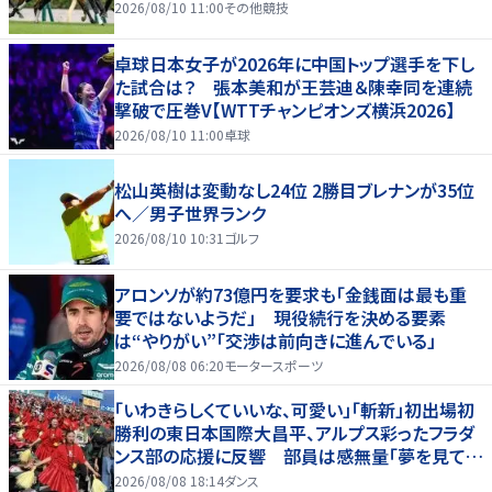
2026/08/10 11:00
その他競技
卓球日本女子が2026年に中国トップ選手を下し
た試合は？ 張本美和が王芸迪＆陳幸同を連続
撃破で圧巻V【WTTチャンピオンズ横浜2026】
2026/08/10 11:00
卓球
松山英樹は変動なし24位 2勝目ブレナンが35位
へ／男子世界ランク
2026/08/10 10:31
ゴルフ
アロンソが約73億円を要求も「金銭面は最も重
要ではないようだ」 現役続行を決める要素
は“やりがい”「交渉は前向きに進んでいる」
2026/08/08 06:20
モータースポーツ
「いわきらしくていいな、可愛い」「斬新」初出場初
勝利の東日本国際大昌平、アルプス彩ったフラダ
ンス部の応援に反響 部員は感無量「夢を見てい
るよう」
2026/08/08 18:14
ダンス