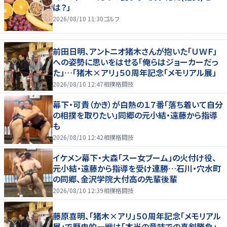
は？」
2026/08/10 11:30
ゴルフ
前田日明、アントニオ猪木さんが抱いた「ＵＷＦ」
への姿勢に思いをはせる「俺らはジョーカーだっ
た」…「猪木×アリ」５０周年記念「メモリアル展」
2026/08/10 12:47
相撲格闘技
幕下・可貴（かき）が白熱の１７番「落ち着いて自分
の相撲を取りたい」同郷の元小結・遠藤から指導
も
2026/08/10 12:42
相撲格闘技
イケメン幕下・大森「スー女ブーム」の火付け役、
元小結・遠藤から指導を受け連勝…石川・穴水町
の同郷、金沢学院大付高の先輩後輩
2026/08/10 12:39
相撲格闘技
藤原喜明、「猪木×アリ」５０周年記念「メモリアル
展」で歴史的一戦は「本当の意味での真剣勝負」