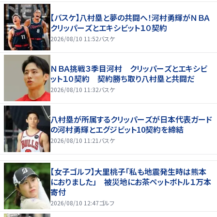
【バスケ】八村塁と夢の共闘へ！河村勇輝がＮＢＡ
クリッパーズとエキシビット１０契約
2026/08/10 11:52
バスケ
ＮＢＡ挑戦３季目河村 クリッパーズとエキシビ
ット１０契約 契約勝ち取り八村塁と共闘だ
2026/08/10 11:32
バスケ
八村塁が所属するクリッパーズが日本代表ガード
の河村勇輝とエグジビット10契約を締結
2026/08/10 11:21
バスケ
【女子ゴルフ】大里桃子「私も地震発生時は熊本
におりました」 被災地にお茶ペットボトル１万本
寄付
2026/08/10 12:47
ゴルフ