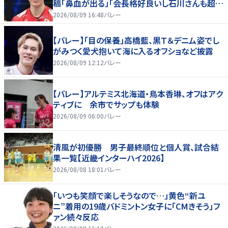
稿「鼻血が出る」「会長格好良いし石川さんも超格
好いい」
2026/08/09 16:48
バレー
【バレー】「目の保養」高橋藍、黒Ｔ＆デニム姿でし
がみつく愛犬抱いて海に入るオフショなど披露
2026/08/09 12:12
バレー
【バレー】アルテミス北海道・鳥本香琳、オフはアク
ティブに 余市でサップも体験
2026/08/09 06:00
バレー
清風が初優勝 男子最終順位と個人賞、試合結
果一覧【近畿インターハイ2026】
2026/08/08 18:01
バレー
「いつも笑顔で楽しそうなので…」黄色“新ユ
ニ”着用の19歳バドミントン女子に「CMきそう」フ
ァン続々反応