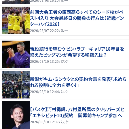
2026/08/08 16:10
バレー
前回大会王者の鎮西高らすべてのシード校がベ
スト4入り 大会最終日の勝負の行方は【近畿イン
ターハイ2026】
2026/08/07 22:22
バレー
現役続行を望むケビン・ラブ…キャリア18年目を
終えたビッグマンが希望する移籍先は？
2026/08/10 13:25
バスケ
新潟がキム・ミンウクとの契約合意を発表「求めら
れる役割に全力を尽くす」
2026/08/10 12:44
バスケ
【バスケ】河村勇輝、八村塁所属のクリッパーズと
「エキシビット10」契約 開幕前キャンプ参加へ
2026/08/10 12:37
バスケ