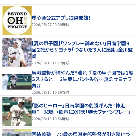
球心会公式アプリ提供開始！
2026/05/27 00:00
野球
【夏の甲子園】「ワンプレー諦めない」日南学園９
回２死からサヨナラ「つないだ３人に感謝」金川監
督
2026/08/10 11:12
野球
馬淵監督が悔やんだ“流れ”「夏の甲子園では1度
ミスすると」 3失策にバント失敗…無念サヨナラ
負け
2026/08/10 10:39
野球
「影のヒーロー」日南学園の劇勝呼んだ“神走
塁” 悲鳴→歓声にX仰天「特大ファインプレー」
2026/08/10 10:56
野球
明徳義塾 ７０歳の馬淵史郎監督が引き際につ