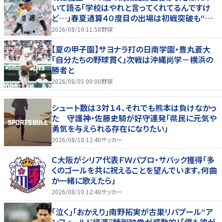
いて語る「学校はやれと言ってくれてるんですけ
ど…」春夏通算４０度目の出場は初戦突破も“馬
淵節”炸裂
2026/08/10 11:58
野球
【夏の甲子園】サヨナラ打の日南学園・豊丸蒼大
「自分たちの野球貫く」次戦は沖縄尚学－横浜の
勝者と
2026/08/05 00:00
野球
シュート数は３対１４、それでも熊本は負けなかっ
た 守護神・佐藤史騎が好守連発「県民に元気や
勇気を与えられる存在になりたい」
2026/08/10 12:40
サッカー
Ｃ大阪がシリア代表ＦＷパブロ・サバック獲得「多
くのゴールを共に祝えることを望んでいます。何曲
か一緒に歌えたら」
2026/08/10 12:40
サッカー
｢泣く｣｢おかえり｣南野拓実が古巣リバプール“ア
ンフィールド帰還”特別映像が感動的！｢僕も彼が