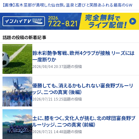
【画像】高木菜那が満喫した仙台旅。温泉と遊びと笑顔あふれる最高のGW
話題の投稿
の新着記事
鈴木彩艶争奪戦、欧州4クラブが接触 リーズには
一度断りか
2026/08/04 20:37
話題の投稿
優勝しても、消えるかもしれない――富良野ブルーリ
ッジ、二つの真実（後編）
2026/07/21 15:25
話題の投稿
土に、膝をつく。文化人が挑む、北の球団――富良野ブ
ルーリッジ、二つの真実（前編）
2026/07/21 14:48
話題の投稿