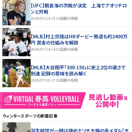
【UFC】朝倉海の次戦が決定 上海でアオリチロ
ンと対戦
2026/07/14 15:19
話題の投稿
【MLB】村上宗隆はHRダービー敗退も約2400万
円 賞金の仕組みを解説
2026/07/14 14:52
話題の投稿
【MLB】大谷翔平「300-150」に史上2位の速さで
到達 記録の意味を読み解く
2026/07/10 17:26
話題の投稿
ウィンタースポーツ
の新着記事
羽生結弦が一時は諦めたソチ五輪の金メダル「五