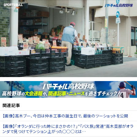
関連記事
【画像】高木ブー、今日は仲本工事の誕生日で、最後のツーショットを公開
【画像】「オランダに行った時にまさかの！？」"『バス旅』常連"高木菜那がオラ
ンダで見つけてテンション上がった◯◯◯とは…