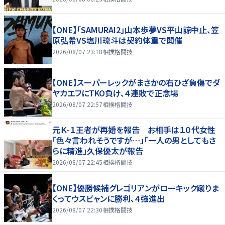
【ONE】「SAMURAI2」山本歩夢VS平山諒中止、笠
原弘希VS塩川琉斗は契約体重で開催
2026/08/07 23:18
相撲格闘技
【ONE】スーパーレックがまさかの右ひざ負傷でダ
ヤカエフにTKO負け、４連敗で正念場
2026/08/07 22:57
相撲格闘技
元Ｋ-１王者が再婚を報告 お相手は１０代女性
「色々言われそうですが…」「一人の男としてもさ
らに精進」久保優太が報告
2026/08/07 22:45
相撲格闘技
【ONE】優勝候補グレゴリアンがローキック蹴りま
くってウスビャンに勝利、４強進出
2026/08/07 22:30
相撲格闘技