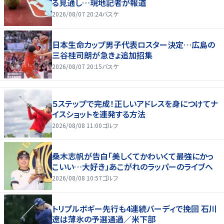
る見通し…現地記者が報道
2026/08/07 20:24
バスケ
日本生命カップ男子代表ロスター決定…広島の
三谷桂司朗が急きょ追加招集
2026/08/07 20:15
バスケ
５ステップで完成！正しいアドレスを身につけてナ
イスショットを連発する方法
2026/08/08 11:00
ゴルフ
桑木志帆が告白「美しくてかわいくて最強にかっ
こいい…大好き」あこがれのラッパーのライブへ
2026/08/08 10:57
ゴルフ
トリプルボギー先行も4連続バーディで挽回 石川
遼は薄氷の予選通過／米下部