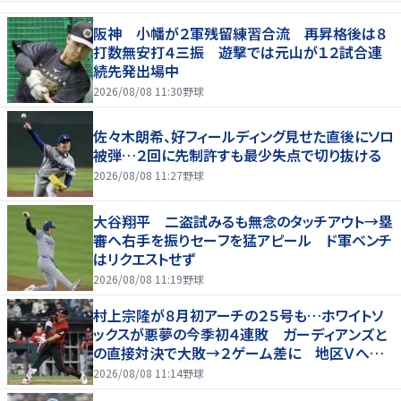
阪神 小幡が２軍残留練習合流 再昇格後は８
打数無安打４三振 遊撃では元山が１２試合連
続先発出場中
2026/08/08 11:30
野球
佐々木朗希、好フィールディング見せた直後にソロ
被弾…２回に先制許すも最少失点で切り抜ける
2026/08/08 11:27
野球
大谷翔平 二盗試みるも無念のタッチアウト→塁
審へ右手を振りセーフを猛アピール ド軍ベンチ
はリクエストせず
2026/08/08 11:19
野球
村上宗隆が８月初アーチの２５号も…ホワイトソ
ックスが悪夢の今季初４連敗 ガーディアンズと
の直接対決で大敗→２ゲーム差に 地区Ｖへ正
念場に
2026/08/08 11:14
野球