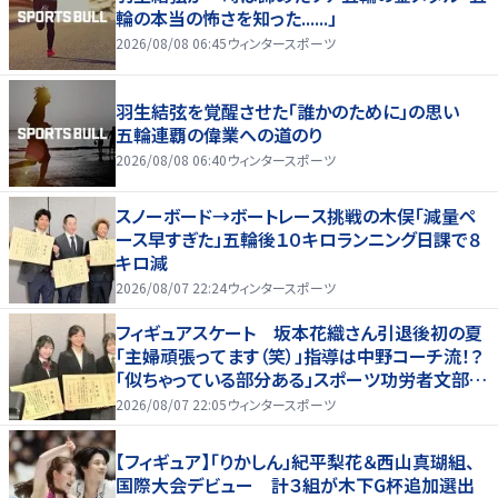
輪の本当の怖さを知った......」
2026/08/08 06:45
ウィンタースポーツ
羽生結弦を覚醒させた「誰かのために」の思い
五輪連覇の偉業への道のり
2026/08/08 06:40
ウィンタースポーツ
スノーボード→ボートレース挑戦の木俣「減量ペ
ース早すぎた」五輪後１０キロランニング日課で８
キロ減
2026/08/07 22:24
ウィンタースポーツ
フィギュアスケート 坂本花織さん引退後初の夏
「主婦頑張ってます（笑）」指導は中野コーチ流！？
「似ちゃっている部分ある」スポーツ功労者文部科
学大臣顕彰・表彰式
2026/08/07 22:05
ウィンタースポーツ
【フィギュア】「りかしん」紀平梨花＆西山真瑚組、
国際大会デビュー 計３組が木下G杯追加選出