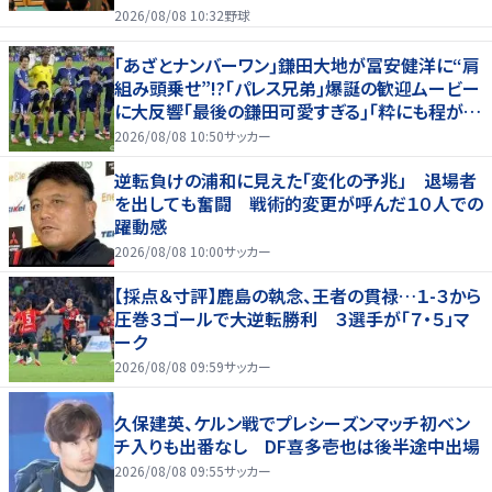
2026/08/08 10:32
野球
｢あざとナンバーワン｣鎌田大地が冨安健洋に“肩
組み頭乗せ”!?｢パレス兄弟｣爆誕の歓迎ムービー
に大反響｢最後の鎌田可愛すぎる｣｢粋にも程があ
る！」
2026/08/08 10:50
サッカー
逆転負けの浦和に見えた「変化の予兆」 退場者
を出しても奮闘 戦術的変更が呼んだ１０人での
躍動感
2026/08/08 10:00
サッカー
【採点＆寸評】鹿島の執念、王者の貫禄…１-３から
圧巻３ゴールで大逆転勝利 ３選手が「７・５」マ
ーク
2026/08/08 09:59
サッカー
久保建英、ケルン戦でプレシーズンマッチ初ベン
チ入りも出番なし DF喜多壱也は後半途中出場
2026/08/08 09:55
サッカー