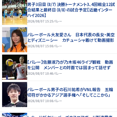
男子3日目（8/7）決勝トーナメント3、4回戦全12試
合結果と最終日（8/8）の試合予定【近畿インター
ハイ2026】
2026/08/07 15:25
バレー
バレーボール大友愛さん 日本代表の長女・美空
とディズニーシー カチューシャ着けて動画撮影
2026/08/07 15:08
バレー
【バレー】佐藤淑乃が乃木坂46ライブ観戦 動画
を公開 メンバーとの対面では固まって話せず
2026/08/07 10:46
バレー
バレーボール男子の石川祐希がVNL報告 五輪
切符がかかるアジア選手権へ「そしてここから」
2026/08/07 10:08
バレー