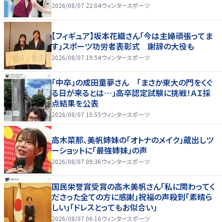
2026/08/07 22:04
ウィンタースポーツ
【フィギュア】坂本花織さん「今は主婦頑張ってま
す」スポーツ功労者表彰式 謝辞の大役も
2026/08/07 19:54
ウィンタースポーツ
「中卒」の成田童夢さん 「まさか東大の門をくぐ
る日が来るとは…」高卒認定試験に挑戦！ＡＩ採
点結果を公表
2026/08/07 15:55
ウィンタースポーツ
高木菜那、美帆姉妹の「オトナのメイク」蔵出しツ
ーショットに「最強姉妹」の声
2026/08/07 09:36
ウィンタースポーツ
国民栄誉賞受賞の高木美帆さん「私に関わってく
ださった全ての方に感謝」祝福の声殺到「素晴ら
しい」「ドレスとってもお似合い」
2026/08/07 06:16
ウィンタースポーツ