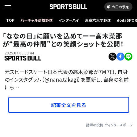
今日の予定
TOP
バーチャル高校野球
インターハイ
東京六大学野球
dodaSPO
（新しいタブ
「ななの日」に願いを込めてーー高木菜那
が“最高の仲間”との笑顔ショットを公開！
2025.07.08 09:44
元スピードスケート日本代表の高木菜那が7月7日、自身
のインスタグラム（@nana.takagi）を更新し、自身の名前
にち…
記事全文を見る
話題の投稿
ウィンタースポーツ