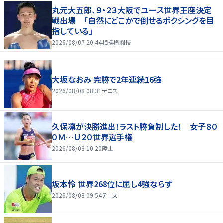
丸元大五郎、９・２３大阪でユース世界王座決定
戦出場 「自然にどこかで倒せるボクシングを目
指している」
2026/08/07 20:44
相撲格闘技
大坂なおみ 完勝で2年連続16強
2026/08/08 08:31
テニス
久保凛が決勝進出！ラスト勝負制した！ 女子８０
０Ｍ…Ｕ２０世界選手権
2026/08/08 10:20
陸上
坂本怜 世界268位に屈し4強ならず
2026/08/08 09:54
テニス