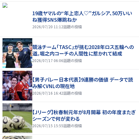
19歳ヤマルの“年上恋人♡”ガルシア、50万いい
ね獲得SNS爆跳ねか
2026/07/20 11:12
話題の投稿
競泳チーム「TASC」が挑む2028年ロス五輪への
道。堀之内コーチの人間性に惹かれて結成
2026/07/17 06:06
話題の投稿
【男子バレー日本代表】9連勝の価値 データで読
み解くVNLの現在地
2026/07/16 16:42
話題の投稿
【Jリーグ】秋春制元年が8月開幕 初の年度またぎ
シーズンで何が変わる
2026/07/15 15:55
話題の投稿