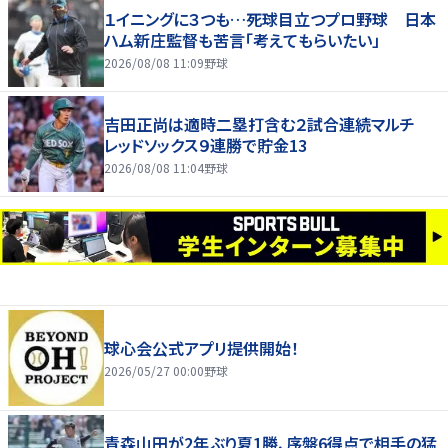
１イニングに３つも…死球目立つプロ野球 日本
ハム新庄監督も苦言「考えてもらいたい」
2026/08/08 11:09
野球
吉田正尚は適時二塁打含む２試合連続マルチ
レッドソックス９連勝で貯金13
2026/08/08 11:04
野球
球心会公式アプリ提供開始！
2026/05/27 00:00
野球
青森山田が2年ぶり夏1勝、序盤6得点で相手の猛