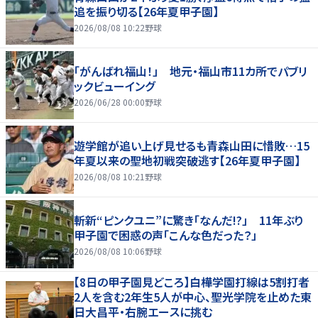
追を振り切る【26年夏甲子園】
2026/08/08 10:22
野球
「がんばれ福山！」 地元・福山市11カ所でパブリ
ックビューイング
2026/06/28 00:00
野球
遊学館が追い上げ見せるも青森山田に惜敗…15
年夏以来の聖地初戦突破逃す【26年夏甲子園】
2026/08/08 10:21
野球
斬新“ピンクユニ”に驚き「なんだ!?」 11年ぶり
甲子園で困惑の声「こんな色だった？」
2026/08/08 10:06
野球
【8日の甲子園見どころ】白樺学園打線は5割打者
2人を含む2年生5人が中心、聖光学院を止めた東
日大昌平・右腕エースに挑む