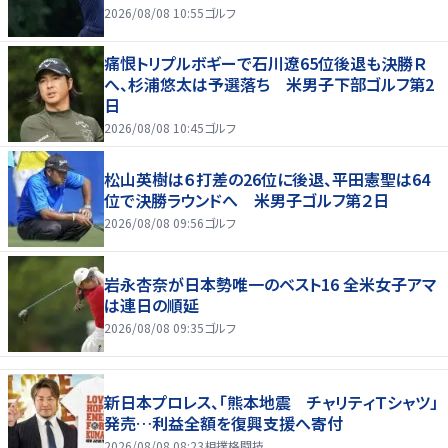
2026/08/08 10:55
ゴルフ
痛恨トリプルボギーで石川遼65位後退も決勝Ｒ
へ、杉浦悠太は予選落ち 米男子下部ゴルフ第2
日
2026/08/08 10:45
ゴルフ
松山英樹は６打差の26位に後退、平田憲聖は64
位で決勝ラウンドへ 米男子ゴルフ第２日
2026/08/08 09:56
ゴルフ
岩永杏奈が日本勢唯一のベスト16 全米女子アマ
は連日の順延
2026/08/08 09:35
ゴルフ
新日本プロレス、「熊本地震 チャリティＴシャツ」
発売…利益全額を復興支援へ寄付
2026/08/08 08:23
相撲格闘技