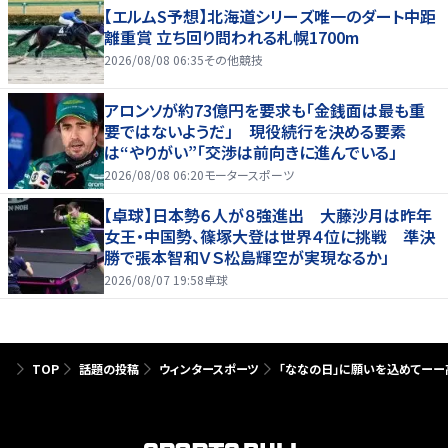
【エルムS予想】北海道シリーズ唯一のダート中距
離重賞 立ち回り問われる札幌1700m
2026/08/08 06:35
その他競技
アロンソが約73億円を要求も「金銭面は最も重
要ではないようだ」 現役続行を決める要素
は“やりがい”「交渉は前向きに進んでいる」
2026/08/08 06:20
モータースポーツ
【卓球】日本勢６人が８強進出 大藤沙月は昨年
女王・中国勢、篠塚大登は世界４位に挑戦 準決
勝で張本智和ＶＳ松島輝空が実現なるか」
2026/08/07 19:58
卓球
TOP
話題の投稿
ウィンタースポーツ
「ななの日」に願いを込めてーー