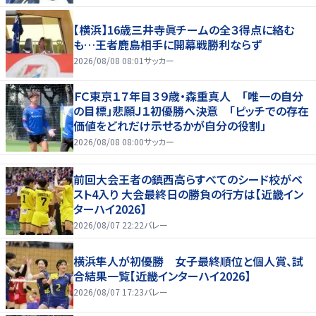
【横浜】16歳三井寺眞チームの全３得点に絡む
も…王者鹿島相手に開幕戦勝利ならず
2026/08/08 08:01
サッカー
ＦＣ東京１７年目３９歳・森重真人 「唯一の自分
の目標」悲願Ｊ１初優勝へ決意 「ピッチでの存在
価値をどれだけ示せるかが自分の役割」
2026/08/08 08:00
サッカー
前回大会王者の鎮西高らすべてのシード校がベ
スト4入り 大会最終日の勝負の行方は【近畿イン
ターハイ2026】
2026/08/07 22:22
バレー
横浜隼人が初優勝 女子最終順位と個人賞、試
合結果一覧【近畿インターハイ2026】
2026/08/07 17:23
バレー