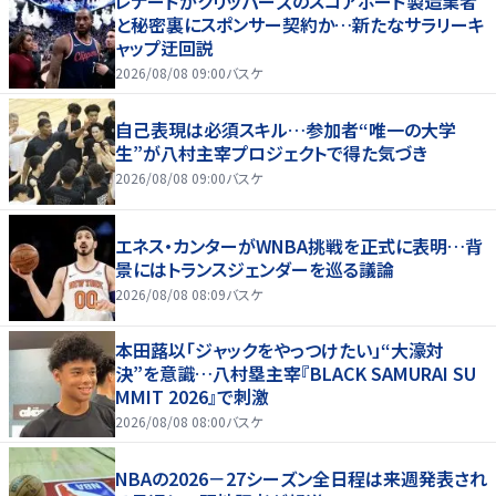
レナードがクリッパーズのスコアボード製造業者
と秘密裏にスポンサー契約か‬…新たなサラリーキ
ャップ迂回説
2026/08/08 09:00
バスケ
自己表現は必須スキル…参加者“唯一の大学
生”が八村主宰プロジェクトで得た気づき
2026/08/08 09:00
バスケ
エネス・カンターがWNBA挑戦を正式に表明…背
景にはトランスジェンダーを巡る議論
2026/08/08 08:09
バスケ
本田蕗以「ジャックをやっつけたい」“大濠対
決”を意識…八村塁主宰『BLACK SAMURAI SU
MMIT 2026』で刺激
2026/08/08 08:00
バスケ
NBAの2026－27シーズン全日程は来週発表され