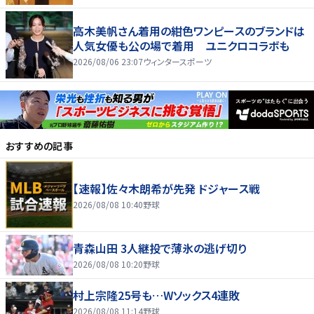
高木美帆さん着用の紺色ワンピースのブランドは
人気女優も公の場で着用 ユニクロコラボも
2026/08/06 23:07
ウィンタースポーツ
おすすめの記事
【速報】佐々木朗希が先発 ドジャース戦
2026/08/08 10:40
野球
青森山田 3人継投で薄氷の逃げ切り
2026/08/08 10:20
野球
村上宗隆25号も…Wソックス4連敗
2026/08/08 11:14
野球