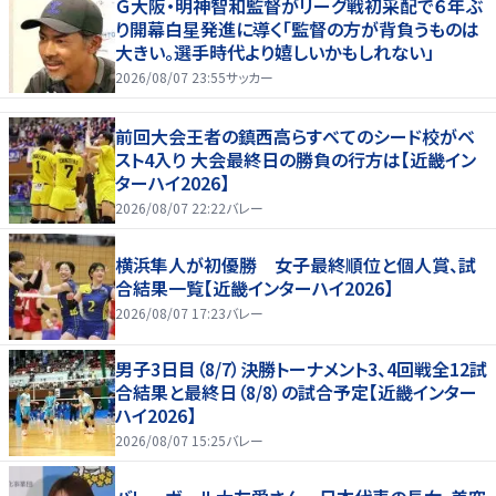
Ｇ大阪・明神智和監督がリーグ戦初采配で６年ぶ
り開幕白星発進に導く「監督の方が背負うものは
大きい。選手時代より嬉しいかもしれない」
2026/08/07 23:55
サッカー
前回大会王者の鎮西高らすべてのシード校がベ
スト4入り 大会最終日の勝負の行方は【近畿イン
ターハイ2026】
2026/08/07 22:22
バレー
横浜隼人が初優勝 女子最終順位と個人賞、試
合結果一覧【近畿インターハイ2026】
2026/08/07 17:23
バレー
男子3日目（8/7）決勝トーナメント3、4回戦全12試
合結果と最終日（8/8）の試合予定【近畿インター
ハイ2026】
2026/08/07 15:25
バレー