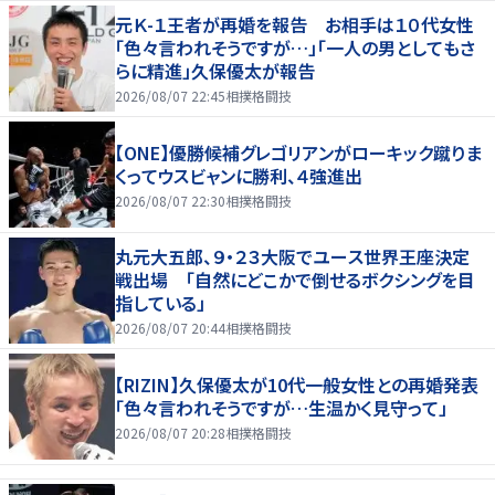
元Ｋ-１王者が再婚を報告 お相手は１０代女性
「色々言われそうですが…」「一人の男としてもさ
らに精進」久保優太が報告
2026/08/07 22:45
相撲格闘技
【ONE】優勝候補グレゴリアンがローキック蹴りま
くってウスビャンに勝利、４強進出
2026/08/07 22:30
相撲格闘技
丸元大五郎、９・２３大阪でユース世界王座決定
戦出場 「自然にどこかで倒せるボクシングを目
指している」
2026/08/07 20:44
相撲格闘技
【RIZIN】久保優太が10代一般女性との再婚発表
「色々言われそうですが…生温かく見守って」
2026/08/07 20:28
相撲格闘技