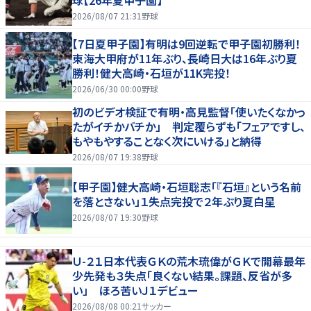
球【26年夏甲子園】
2026/08/07 21:31
野球
【7日夏甲子園】有明は9回逆転で甲子園初勝利！
東海大甲府が11年ぶり、長崎日大は16年ぶり夏
勝利！健大高崎・石垣が11K完投！
2026/06/30 00:00
野球
初のビデオ検証で有明・高見監督「使いたくなかっ
たがイチかバチか」 判定覆らずも「フェアですし、
もやもやすることなく次にいける」と納得
2026/08/07 19:38
野球
【甲子園】健大高崎・石垣聡志「『石垣』という名前
を落とさない」１失点完投で２年ぶり夏白星
2026/08/07 19:30
野球
Ｕ-２１日本代表ＧＫの荒木琉偉がＧＫで開幕最年
少先発も３失点「良くない結果。課題、反省が多
い」 ほろ苦いＪ１デビュー
2026/08/08 00:21
サッカー