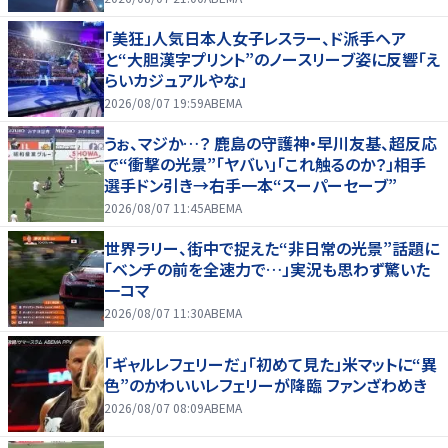
「美狂」人気日本人女子レスラー、ド派手ヘア
と“大胆漢字プリント”のノースリーブ姿に反響「え
らいカジュアルやな」
2026/08/07 19:59
ABEMA
うぉ、マジか…？ 鹿島の守護神・早川友基、超反応
で“衝撃の光景”「ヤバい」「これ触るのか？」相手
選手ドン引き→右手一本“スーパーセーブ”
2026/08/07 11:45
ABEMA
世界ラリー、街中で捉えた“非日常の光景”話題に
「ベンチの前を全速力で…」実況も思わず驚いた
一コマ
2026/08/07 11:30
ABEMA
「ギャルレフェリーだ」「初めて見た」米マットに“異
色”のかわいいレフェリーが降臨 ファンざわめき
2026/08/07 08:09
ABEMA