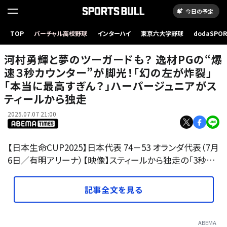
今日の予定
河村勇輝と夢のツーガードも？ 逸材PGの“爆速３秒カウンター”が脚光！「幻の左が炸裂」「本
TOP
バーチャル高校野球
インターハイ
東京六大学野球
dodaSPO
当に最高すぎん？」ハーパージュニアがスティールから独走
（新しいタブ
河村勇輝と夢のツーガードも？ 逸材PGの“爆
速３秒カウンター”が脚光！「幻の左が炸裂」
「本当に最高すぎん？」ハーパージュニアがス
ティールから独走
2025.07.07 21:00
【日本生命CUP2025】日本代表 74－53 オランダ代表（7月
6日／有明アリーナ）【映像】スティールから独走の「3秒…
記事全文を見る
ABEMA