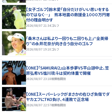
【女子ゴルフ】鈴木愛「自分だけがいい思いをする
のではなく…」 熊本地震の救援金１０００万円寄
付の理由明かす
2026/08/07 21:34
ゴルフ
「桑木さんは私より一回りも二回りも上」“全英帰
り”の永井花奈が向き合う自分のゴルフ
2026/08/07 19:10
ゴルフ
【ONE】「SAMURAI2」山本歩夢VS平山諒中止、笠
原弘希VS塩川琉斗は契約体重で開催
2026/08/07 23:18
相撲格闘技
【ONE】スーパーレックがまさかの右ひざ負傷でダ
ヤカエフにTKO負け、４連敗で正念場
2026/08/07 22:57
相撲格闘技