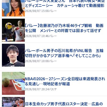
バレーボール大友愛さん 日本代表の長女・美空
とディズニーシー カチューシャ着けて動画撮影
2026/08/07 15:08
バレー
【バレー】佐藤淑乃が乃木坂46ライブ観戦 動画
を公開 メンバーとの対面では固まって話せず
2026/08/07 10:46
バレー
バレーボール男子の石川祐希がVNL報告 五輪
切符がかかるアジア選手権へ「そしてここから」
2026/08/07 10:08
バレー
NBAの2026－27シーズン全日程は来週発表され
る見通し…現地記者が報道
2026/08/07 20:24
バスケ
日本生命カップ男子代表ロスター決定…広島の