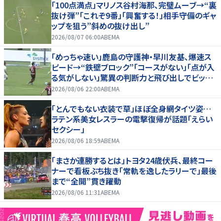
「100点満点」マリノス谷村海那、完璧ムーブ→“裏
抜け弾”「これぞ9番」「興奮する！」相手守備のギャ
ップを狙う”斜めの抜け出し”
2026/08/07 06:00
ABEMA
「めっちゃ速い」鹿島の守護神・早川友基、爆速ス
ピード→“鉄壁ブロック”「コースがない」「点が入
る気がしない」驚異の判断力と飛び出しでビッグ
セーブ
2026/08/06 22:00
ABEMA
「とんでもない衣装で草」ほぼ全身網タイツ姿…
ラテン系美女レスラーの電撃復帰が話題「えらい
セクシー」
2026/08/06 18:59
ABEMA
「まさか連勝するとは」トヨタ24歳伏兵、最終コー
ナーで看板ぶち抜き「常軌を逸したラリーで」最後
まで“全開”貫き躍動
2026/08/06 11:31
ABEMA