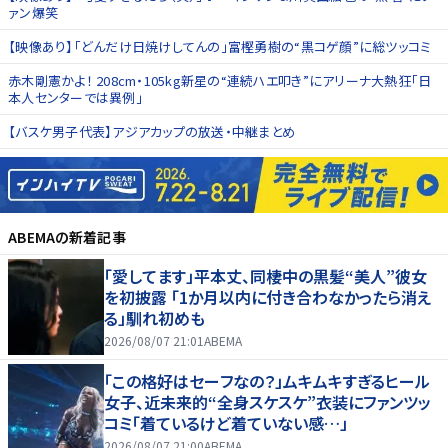
ァン爆笑
【映像あり】「どんだけ日焼けしてんの」富樫勇樹の“黒コゲ顔”に総ツッコミ
赤木剛憲かよ！ 208cm・105kg新星の“連続ハエ叩き”にアリーナ大熱狂「日
本人センターでは異例」
【バスケ男子代表】アジアカップの放送・中継まとめ
ABEMA
の新着記事
「愛してます」平本丈、同棲中の黒髪“美人”彼女
を初披露 「1か月以内に付き合わなかったら消え
る」馴れ初めも
2026/08/07 21:01
ABEMA
「この格好はセーフなの？」ムキムキすぎるヒール
女子、近未来的“全身スケスケ”衣装にファンツッ
コミ「着ているけど着ていない感…」
2026/08/07 21:00
ABEMA