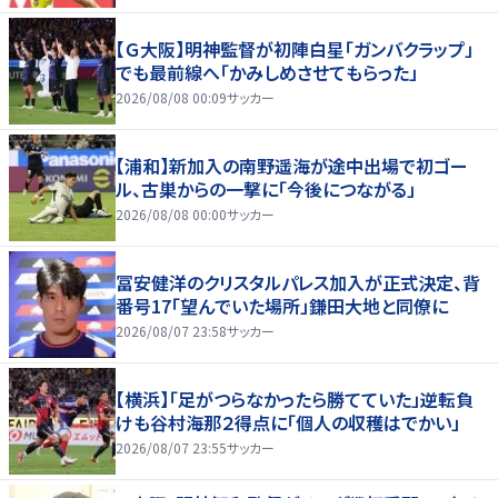
【Ｇ大阪】明神監督が初陣白星「ガンバクラップ」
でも最前線へ「かみしめさせてもらった」
2026/08/08 00:09
サッカー
【浦和】新加入の南野遥海が途中出場で初ゴー
ル、古巣からの一撃に「今後につながる」
2026/08/08 00:00
サッカー
冨安健洋のクリスタルパレス加入が正式決定、背
番号17「望んでいた場所」鎌田大地と同僚に
2026/08/07 23:58
サッカー
【横浜】「足がつらなかったら勝てていた」逆転負
けも谷村海那２得点に「個人の収穫はでかい」
2026/08/07 23:55
サッカー