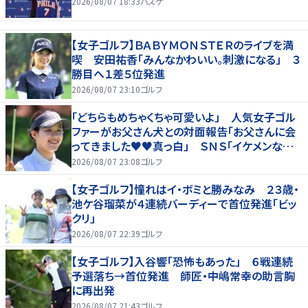
2026/08/07 18:33
バスケ
【女子ゴルフ】ＢＡＢＹＭＯＮＳＴＥＲのライブを満
喫 安田祐香「みんなかわいい。刺激になる」 ３
勝目へ１差５位発進
2026/08/07 23:10
ゴルフ
「どちらもめちゃくちゃ可愛いよ」 人気女子ゴル
ファーがお父さん犬との対面報告「お父さんに会
ってきました♥♥真っ白」 ＳＮＳ「イケメンなお
父さん」「白戸家入りするんですか？」
2026/08/07 23:08
ゴルフ
【女子ゴルフ】憧れはイ・ボミと勝みなみ ２３歳・
池ケ谷瑠菜が４連続バーディーで首位発進「ビッ
クリ」
2026/08/07 22:39
ゴルフ
【女子ゴルフ】入谷響「恐怖もあった」 ６戦連続
予選落ち→首位発進 師匠・中嶋常幸の助言胸
に再出発
2026/08/07 21:43
ゴルフ