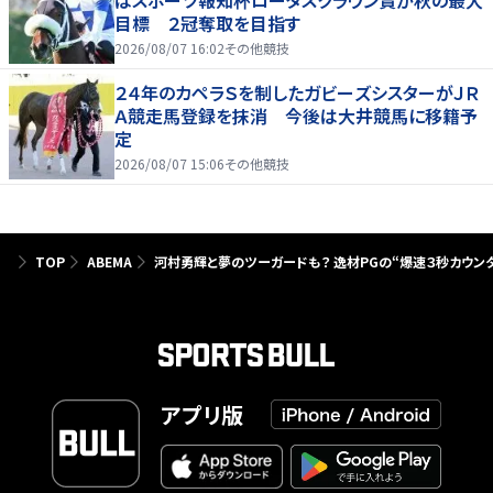
はスポーツ報知杯ロータスクラウン賞が秋の最大
目標 ２冠奪取を目指す
2026/08/07 16:02
その他競技
２４年のカペラＳを制したガビーズシスターがＪＲ
Ａ競走馬登録を抹消 今後は大井競馬に移籍予
定
2026/08/07 15:06
その他競技
TOP
ABEMA
河村勇輝と夢のツーガードも？ 逸材PGの“爆速３秒カウン
アプリ版