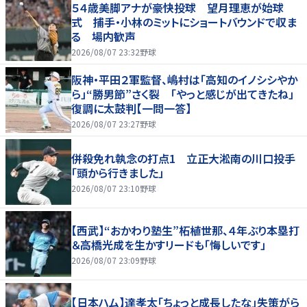
５４歳美脚アナが豪快投球 望月理恵が始球
式 捕手・小林のミットにショートバウンドで収ま
る 場内歓声
2026/08/07 23:32
野球
阪神・平田２軍監督、嶋村は「高知のイノシシやか
ら」“勝男節”さく裂 「やっと感じが出てきたね」
復調に太鼓判【一問一答】
2026/08/07 23:27
野球
併殺免れ執念の打点1 立正大淞南の川口投手
「頭から行きました」
2026/08/07 23:10
野球
【西武】“おかわり塾生”柘植世那、４年ぶり本塁打
＆高橋光成を生かすリードも「悔しいです」
2026/08/07 23:09
野球
【日本ハム】達孝太「ちょっと成長したな」失策がら