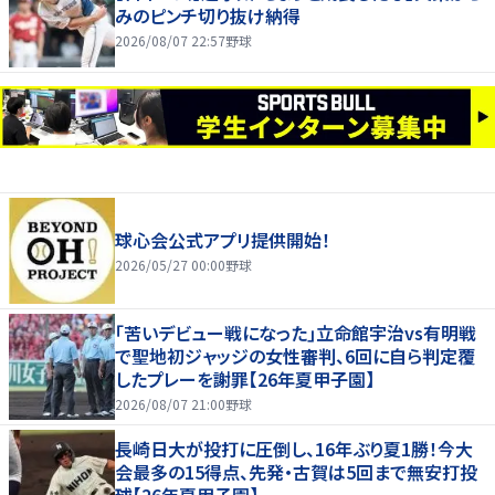
みのピンチ切り抜け納得
2026/08/07 22:57
野球
球心会公式アプリ提供開始！
2026/05/27 00:00
野球
｢苦いデビュー戦になった｣立命館宇治vs有明戦
で聖地初ジャッジの女性審判、6回に自ら判定覆
したプレーを謝罪【26年夏甲子園】
2026/08/07 21:00
野球
長崎日大が投打に圧倒し、16年ぶり夏1勝！今大
会最多の15得点、先発・古賀は5回まで無安打投