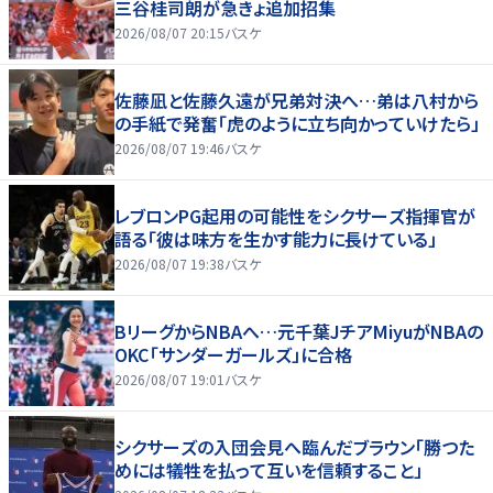
三谷桂司朗が急きょ追加招集
2026/08/07 20:15
バスケ
佐藤凪と佐藤久遠が兄弟対決へ…弟は八村から
の手紙で発奮「虎のように立ち向かっていけたら」
2026/08/07 19:46
バスケ
レブロンPG起用の可能性をシクサーズ指揮官が
語る「彼は味方を生かす能力に長けている」
2026/08/07 19:38
バスケ
BリーグからNBAへ…元千葉JチアMiyuがNBAの
OKC「サンダーガールズ」に合格
2026/08/07 19:01
バスケ
シクサーズの入団会見へ臨んだブラウン「勝つた
めには犠牲を払って互いを信頼すること」