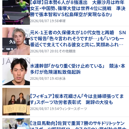
【卓球】日本勢６人が８強進出 大藤沙月は昨年
女王・中国勢、篠塚大登は世界４位に挑戦 準決
勝で張本智和ＶＳ松島輝空が実現なるか」
2026/08/07 19:58
卓球
元Ｋ-１王者の久保優太が１０代女性と再婚 ＳＮ
Ｓで報告「色々言われそうですが…」も「いつも一
番近くで支えてくれる彼女と共に、笑顔あふれる
家庭を築いていきたい」
2026/08/07 20:01
その他競技
水連幹部「かなり重く受け止めている」 競泳・本
多灯が危険運転致傷起訴
2026/08/07 19:43
水泳
【フィギュア】坂本花織さん「今は主婦頑張ってま
す」スポーツ功労者表彰式 謝辞の大役も
2026/08/07 19:54
ウィンタースポーツ
【注目馬動向】佐賀で重賞７勝のサキドリトッケン