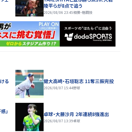
陵平らが8点で追う
2026/08/06 23:45
相撲・格闘技
届ける
健大高崎・石垣聡志 11奪三振完投
2026/08/07 15:44
野球
感」
卓球・大藤沙月 2年連続8強進出
2026/08/07 13:39
卓球