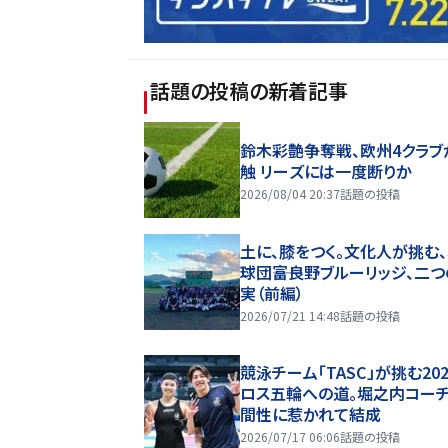
話題の投稿
の新着記事
鈴木彩艶争奪戦、欧州4クラブ
触 リーズには一度断りか
2026/08/04 20:37
話題の投稿
土に、膝をつく。文化人が挑む
球団――富良野ブルーリッジ、二
実（前編）
2026/07/21 14:48
話題の投稿
競泳チーム「TASC」が挑む20
ロス五輪への道。堀之内コー
間性に惹かれて結成
2026/07/17 06:06
話題の投稿