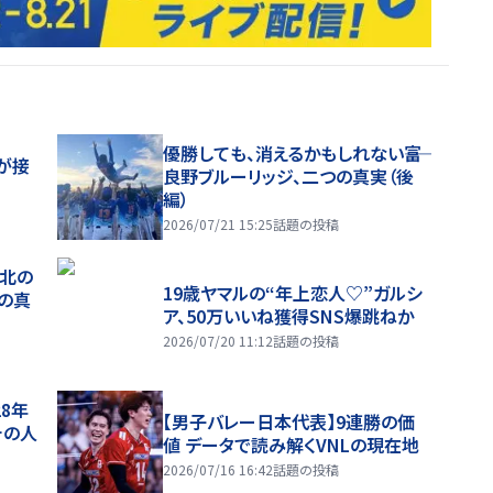
優勝しても、消えるかもしれない――富
が接
良野ブルーリッジ、二つの真実（後
編）
2026/07/21 15:25
話題の投稿
、北の
19歳ヤマルの“年上恋人♡”ガルシ
つの真
ア、50万いいね獲得SNS爆跳ねか
2026/07/20 11:12
話題の投稿
28年
【男子バレー日本代表】9連勝の価
チの人
値 データで読み解くVNLの現在地
2026/07/16 16:42
話題の投稿