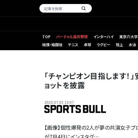
TOP
バーチャル高校野球
インターハイ
東京六大学
相撲・格闘技
テニス
卓球
ラグビー
陸上
水泳
「チャンピオン目指します！
ョットを披露
2025.07.05 10:07
【画像】個性爆発の2人が夢の共演女子プロレ
が7月4日にインスタグ…