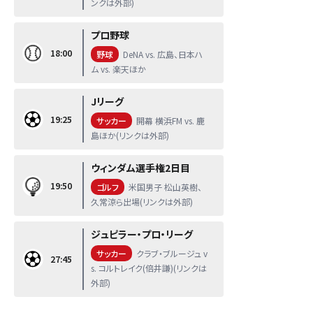
ンクは外部)
プロ野球
18:00
野球
DeNA vs. 広島、日本ハ
ム vs. 楽天ほか
Jリーグ
19:25
サッカー
開幕 横浜FM vs. 鹿
島ほか(リンクは外部)
ウィンダム選手権2日目
19:50
ゴルフ
米国男子 松山英樹、
久常涼ら出場(リンクは外部)
ジュピラー・プロ・リーグ
サッカー
クラブ・ブルージュ v
27:45
s. コルトレイク(倍井謙)(リンクは
外部)