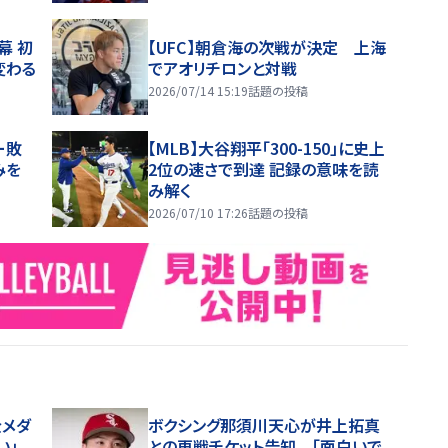
幕 初
【UFC】朝倉海の次戦が決定 上海
変わる
でアオリチロンと対戦
2026/07/14 15:19
話題の投稿
ー敗
【MLB】大谷翔平「300-150」に史上
みを
2位の速さで到達 記録の意味を読
み解く
2026/07/10 17:26
話題の投稿
金メダ
ボクシング那須川天心が井上拓真
い」
との再戦チケット告知 「面白いで