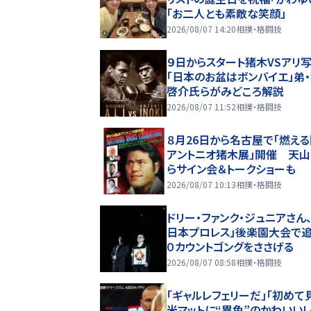
「お二人とも素敵な笑顔」
2026/08/07 14:20
相撲・格闘技
９日からスタート猪木VSアリ
「日本のお盆はボンバイエ」弟
啓介氏らがみどころ解説
2026/08/07 11:52
相撲・格闘技
８月26日から名古屋で「燃え
アントニオ猪木展」開催 天
らサイン会＆トークショーも
2026/08/07 10:13
相撲・格闘技
ドリー・ファンク・ジュニアさん、
日本プロレス」後楽園大会で
０カウントゴングをささげる
2026/08/07 08:58
相撲・格闘技
「ギャルレフェリーだ」「初めて
米マットに“異色”のかわいい