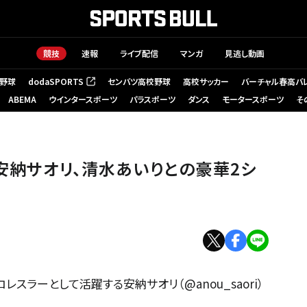
競技
速報
ライブ配信
マンガ
見逃し動画
野球
dodaSPORTS
センバツ高校野球
高校サッカー
バーチャル春高バ
（新しいタブで開く）
ABEMA
ウインタースポーツ
パラスポーツ
ダンス
モータースポーツ
そ
」安納サオリ、清水あいりとの豪華2シ
スラーとして活躍する安納サオリ（@anou_saori）