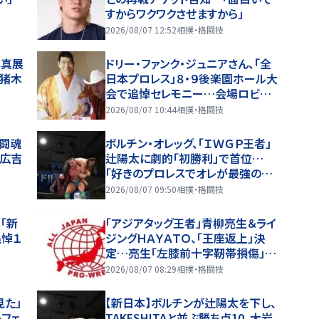
すからワクワクさせますから」
2026/08/07 12:52
相撲・格闘技
写真展
ドリー・ファンク・ジュニアさん、「全
・猪木
日本プロレス」８・９後楽園ホール大
会で追悼セレモニー…会場ロビー
に献花台を設置
2026/08/07 10:44
相撲・格闘技
る闘魂
ボルチン・オレッグ、「ＩＷＧＰ王者」
山広吉
辻陽太に劇的「初勝利」で首位…
「好きのプロレスでオレが最強の選
手になりたいから！」…８・６後楽園
2026/08/07 09:50
相撲・格闘技
全成績
「新
「アジアタッグ王者」青柳亮生＆ライ
追悼１
ジングＨＡＹＡＴＯ、「王座返上」決
定…亮生「左膝前十字靭帯損傷」欠
場で
2026/08/07 08:29
相撲・格闘技
見た」
【新日本】ボルチンが辻陽太を下し、
レフェ
TAKESHITAと並ぶ勝ち点10、大岩