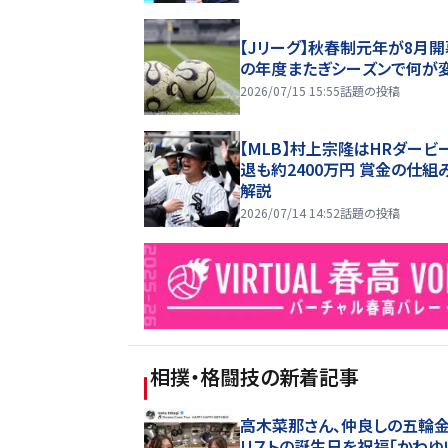
【Jリーグ】秋春制元年が8月開
の年度またぎシーズンで何が
2026/07/15 15:55
話題の投稿
【MLB】村上宗隆はHRダービ
退も約2400万円 賞金の仕組
解説
2026/07/14 14:52
話題の投稿
相撲・格闘技
の新着記事
高木菜那さん、仲良しの五輪
リストの誕生日を祝福「かわゆ