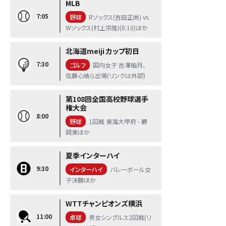
MLB
7:05
野球
Rソックス(吉田正尚) vs.
Wソックス(村上宗隆)(8:10)ほか
北海道meiji カップ初日
7:30
ゴルフ
国内女子 吉澤柚月、
佐藤心結ら出場(リンクは外部)
第108回全国高校野球選手
権大会
8:00
野球
1回戦 東海大甲府 - 鶴
岡東ほか
夏季インターハイ
9:30
インターハイ
バレーボール女
子決勝ほか
WTTチャンピオンズ横浜
11:00
卓球
男女シングルス2回戦(リ