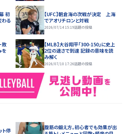
幕 初
【UFC】朝倉海の次戦が決定 上海
変わる
でアオリチロンと対戦
2026/07/14 15:19
話題の投稿
ー敗
【MLB】大谷翔平「300-150」に史上
みを
2位の速さで到達 記録の意味を読
み解く
2026/07/10 17:26
話題の投稿
腹筋の鍛え方。初心者でも効果が出
ット停
る筋トレメニューと回数・頻度の目