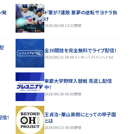
ン発
ド軍が7連敗 悪夢の逆転サヨナラ負
け
2026/08/08 13:22
野球
配
全30競技を完全無料でライブ配信！
2025/06/21 00:00
インターハイ(インハイ.tv)
東都大学野球入替戦 見逃し配信
中！
2026/06/30 00:00
野球
王貞治・栗山英樹にとっての甲子園
配信！
とは
2026/06/15 00:00
野球