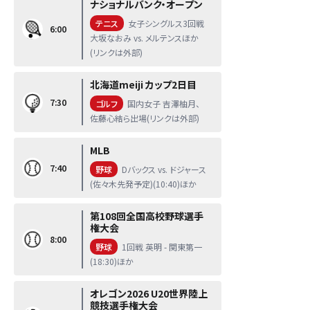
ナショナルバンク・オープン
テニス
女子シングルス3回戦
6:00
大坂なおみ vs. メルテンスほか
(リンクは外部)
北海道meiji カップ2日目
7:30
ゴルフ
国内女子 吉澤柚月、
佐藤心結ら出場(リンクは外部)
MLB
7:40
野球
Dバックス vs. ドジャース
(佐々木先発予定)(10:40)ほか
第108回全国高校野球選手
権大会
8:00
野球
1回戦 英明 - 関東第一
(18:30)ほか
オレゴン2026 U20世界陸上
競技選手権大会