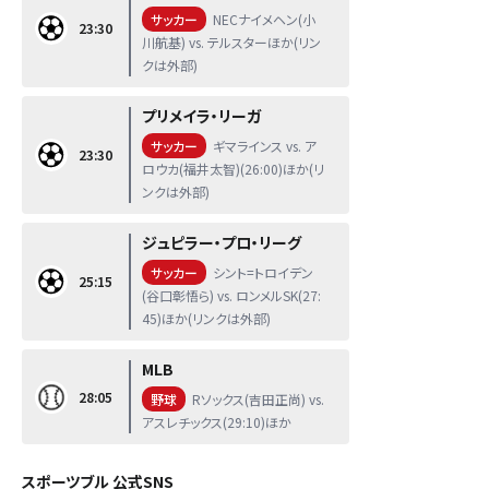
サッカー
NECナイメヘン(小
23:30
川航基) vs. テルスターほか(リン
クは外部)
プリメイラ・リーガ
サッカー
ギマラインス vs. ア
23:30
ロウカ(福井太智)(26:00)ほか(リ
ンクは外部)
ジュピラー・プロ・リーグ
サッカー
シント=トロイデン
25:15
(谷口彰悟ら) vs. ロンメルSK(27:
45)ほか(リンクは外部)
MLB
28:05
野球
Rソックス(吉田正尚) vs.
アスレチックス(29:10)ほか
スポーツブル 公式SNS