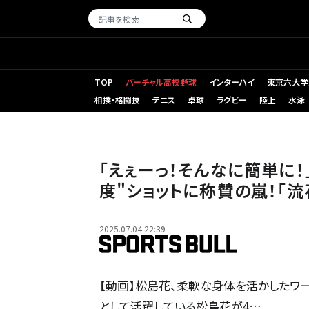
TOP
バーチャル高校野球
インターハイ
東京六大学
相撲・格闘技
テニス
卓球
ラグビー
陸上
水泳
「えぇーっ！そんなに簡単に！
度"ショットに称賛の嵐！「流
2025.07.04 22:39
【動画】松島花、柔軟な身体を活かしたワー
として活躍している松島花が4…