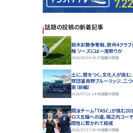
話題の投稿
の新着記事
鈴木彩艶争奪戦、欧州4クラブ
触 リーズには一度断りか
2026/08/04 20:37
話題の投稿
土に、膝をつく。文化人が挑む
球団――富良野ブルーリッジ、二
実（前編）
2026/07/21 14:48
話題の投稿
競泳チーム「TASC」が挑む20
ロス五輪への道。堀之内コー
間性に惹かれて結成
2026/07/17 06:06
話題の投稿