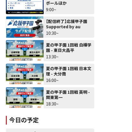
ボールほか
9:00~
【配信終了】応援甲子園
Supported by au
10:30~
夏の甲子園 1回戦 白樺学
園 - 東日大昌平
13:30~
夏の甲子園 1回戦 日本文
理 - 大分商
16:00~
夏の甲子園 1回戦 英明 -
関東第一
18:30~
今日の予定