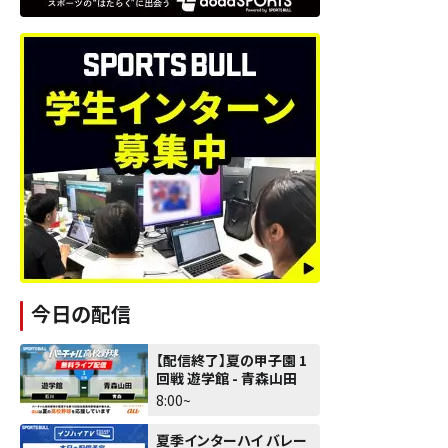
今日の配信
【配信終了】夏の甲子園 1
回戦 遊学館 - 青森山田
8:00~
夏季インターハイ バレー