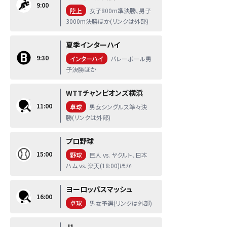
9:00
陸上
女子800m準決勝、男子
3000m決勝ほか(リンクは外部)
夏季インターハイ
9:30
インターハイ
バレーボール男
子決勝ほか
WTTチャンピオンズ横浜
11:00
卓球
男女シングルス準々決
勝(リンクは外部)
プロ野球
15:00
野球
巨人 vs. ヤクルト、日本
ハム vs. 楽天(18:00)ほか
ヨーロッパスマッシュ
16:00
卓球
男女予選(リンクは外部)
J1