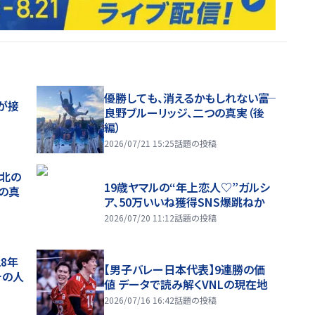
優勝しても、消えるかもしれない――富
が接
良野ブルーリッジ、二つの真実（後
編）
2026/07/21 15:25
話題の投稿
、北の
19歳ヤマルの“年上恋人♡”ガルシ
つの真
ア、50万いいね獲得SNS爆跳ねか
2026/07/20 11:12
話題の投稿
28年
【男子バレー日本代表】9連勝の価
チの人
値 データで読み解くVNLの現在地
2026/07/16 16:42
話題の投稿