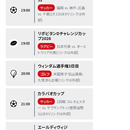
サッカー
福岡 vs. 神戸、広島
19:00
vs. 千葉(19:15)ほか(リンクは外
部)
リポビタンDチャレンジカッ
プ2026
19:05
ラグビー
日本代表 vs. オース
トラリア代表(リンクは外部)
ウィンダム選手権3日目
20:00
ゴルフ
米国男子 松山英樹、
久常涼ら出場(リンクは外部)
カラバオカップ
サッカー
1回戦 コルチェスタ
21:00
ー vs. サウサンプトン(菅原由勢
ら)ほか(リンクは外部)
エールディヴィジ