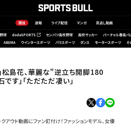
競技
速報
ライブ配信
マンガ
見逃し動画
野球
dodaSPORTS
センバツ高校野球
高校サッカー
バーチャル春高バ
（新しいタブで開く）
ABEMA
ウインタースポーツ
パラスポーツ
ダンス
モータースポーツ
そ
」松島花、華麗な"逆立ち開脚180
石です」「ただただ凄い」
クアウト動画にファン釘付け！ファッションモデル、女優