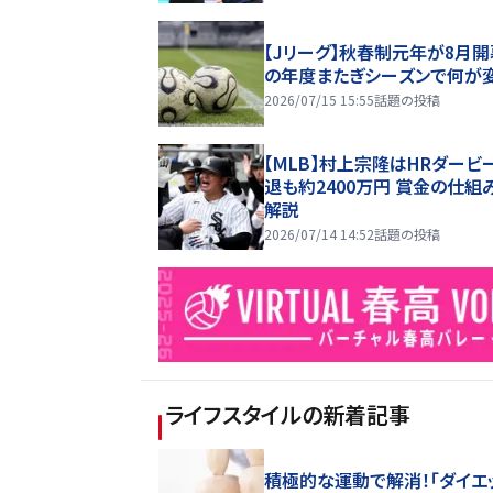
【Jリーグ】秋春制元年が8月開
の年度またぎシーズンで何が
2026/07/15 15:55
話題の投稿
【MLB】村上宗隆はHRダービ
退も約2400万円 賞金の仕組
解説
2026/07/14 14:52
話題の投稿
ライフスタイル
の新着記事
積極的な運動で解消！「ダイエ