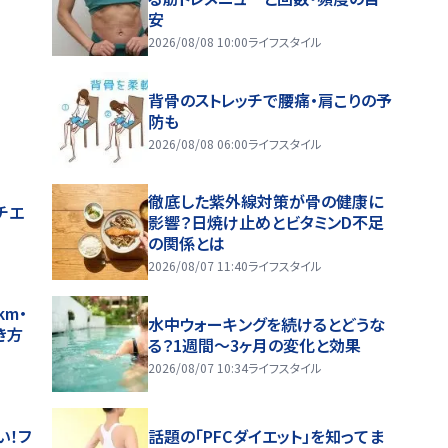
安
2026/08/08 10:00
ライフスタイル
背骨のストレッチで腰痛・肩こりの予
防も
2026/08/08 06:00
ライフスタイル
徹底した紫外線対策が骨の健康に
チエ
影響？日焼け止めとビタミンD不足
の関係とは
2026/08/07 11:40
ライフスタイル
m・
水中ウォーキングを続けるとどうな
き方
る？1週間～3ヶ月の変化と効果
2026/08/07 10:34
ライフスタイル
い！フ
話題の「PFCダイエット」を知ってま