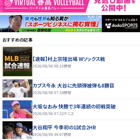
おすすめの記事
【速報】村上宗隆出場 Wソックス戦
2026/08/06 08:10
野球
カブス今永 大谷に先頭弾被弾も8勝目
2026/08/06 07:34
野球
大坂なおみ 快勝で3年連続の初戦突破
2026/08/06 07:22
テニス
大谷翔平 今季初の1試合2HR
2026/08/06 06:07
野球