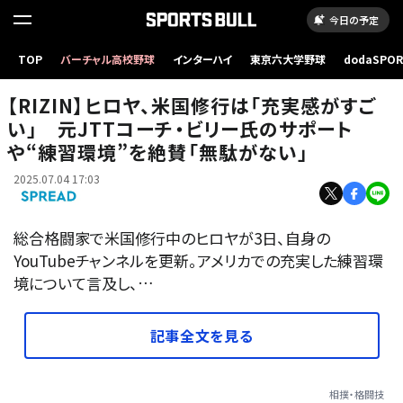
今日の予定
【RIZIN】ヒロヤ、米国修行は「充実感がすごい」 元JTTコーチ・ビリー氏のサポートや“練習
TOP
バーチャル高校野球
インターハイ
東京六大学野球
dodaSPO
環境”を絶賛「無駄がない」
（新しいタブ
【RIZIN】ヒロヤ、米国修行は「充実感がすご
い」 元JTTコーチ・ビリー氏のサポート
や“練習環境”を絶賛「無駄がない」
2025.07.04 17:03
総合格闘家で米国修行中のヒロヤが3日、自身の
YouTubeチャンネルを更新。アメリカでの充実した練習環
境について言及し、…
記事全文を見る
相撲・格闘技