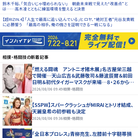
鈴木千裕、「気合いじゃ埋められない」 朝倉未来戦で見えた“改善点”と
は……高木凌とともに練習環境を整えると決意
【超RIZIN.4】「人生で最高に追い込んでいる」ヒロヤ、“絶対王者”元谷友貴戦
に必勝誓う 「最高の相手。俺の強さを証明できる一戦になる」
相撲・格闘技
の新着記事
「燃える闘魂 アントニオ猪木展」名古屋栄三越
で開催…天山広吉＆武藤敬司＆藤波辰爾＆前田
日明＆初代タイガーマスクが来場…８・２６から９・
７まで
2026/08/06 09:49
相撲・格闘技
【SSPW】スパークラッシュがMIRAIとトリオ結成、
天麗皇希の初参戦も決定
2026/08/06 09:36
相撲・格闘技
「全日本プロレス」青柳亮生、左膝前十字靭帯損