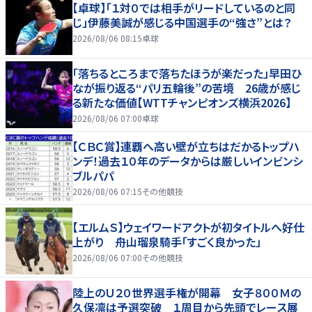
【卓球】「１対０では相手がリードしているのと同
じ」伊藤美誠が感じる中国選手の“強さ”とは？
2026/08/06 08:15
卓球
「落ちるところまで落ちたほうが楽だった」早田ひ
なが振り返る“パリ五輪後”の苦境 26歳が感じ
る新たな価値【WTTチャンピオンズ横浜2026】
2026/08/06 07:00
卓球
【ＣＢＣ賞】連覇へ高い壁が立ちはだかるトップハ
ンデ！過去１０年のデータからは厳しいインビンシ
ブルパパ
2026/08/06 07:15
その他競技
【エルムＳ】ウェイワードアクトが初タイトルへ好仕
上がり 舟山瑠泉騎手「すごく良かった」
2026/08/06 07:00
その他競技
陸上のＵ２０世界選手権が開幕 女子８００Ｍの
久保凛は予選突破 １周目から先頭でレース展