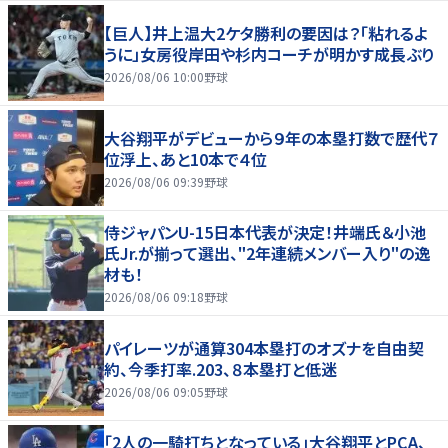
【巨人】井上温大2ケタ勝利の要因は？「粘れるよ
うに」女房役岸田や杉内コーチが明かす成長ぶり
2026/08/06 10:00
野球
大谷翔平がデビューから９年の本塁打数で歴代７
位浮上、あと10本で４位
2026/08/06 09:39
野球
侍ジャパンU-15日本代表が決定！井端氏＆小池
氏Jr.が揃って選出、"2年連続メンバー入り"の逸
材も！
2026/08/06 09:18
野球
パイレーツが通算304本塁打のオズナを自由契
約、今季打率.203、８本塁打と低迷
2026/08/06 09:05
野球
「2人の一騎打ちとなっている」大谷翔平とPCA、