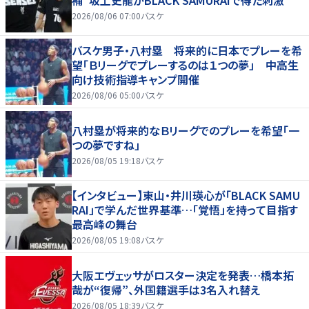
2026/08/06 07:00
バスケ
バスケ男子・八村塁 将来的に日本でプレーを希
望「Ｂリーグでプレーするのは１つの夢」 中高生
向け技術指導キャンプ開催
2026/08/06 05:00
バスケ
八村塁が将来的なＢリーグでのプレーを希望「一
つの夢ですね」
2026/08/05 19:18
バスケ
【インタビュー】東山・井川瑛心が「BLACK SAMU
RAI」で学んだ世界基準…「覚悟」を持って目指す
最高峰の舞台
2026/08/05 19:08
バスケ
大阪エヴェッサがロスター決定を発表…橋本拓
哉が“復帰”、外国籍選手は3名入れ替え
2026/08/05 18:39
バスケ