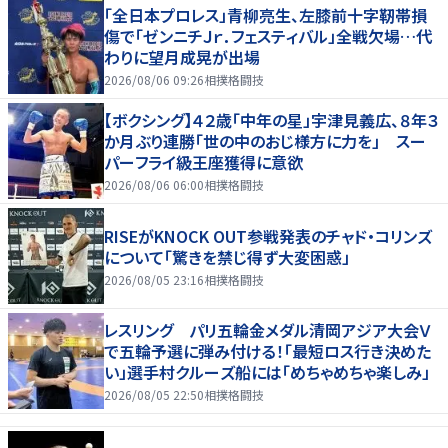
「全日本プロレス」青柳亮生、左膝前十字靭帯損
傷で「ゼンニチＪｒ．フェスティバル」全戦欠場…代
わりに望月成晃が出場
2026/08/06 09:26
相撲格闘技
【ボクシング】４２歳「中年の星」宇津見義広、８年３
か月ぶり連勝「世の中のおじ様方に力を」 スー
パーフライ級王座獲得に意欲
2026/08/06 06:00
相撲格闘技
RISEがKNOCK OUT参戦発表のチャド・コリンズ
について「驚きを禁じ得ず大変困惑」
2026/08/05 23:16
相撲格闘技
レスリング パリ五輪金メダル清岡アジア大会Ｖ
で五輪予選に弾み付ける！「最短ロス行き決めた
い」選手村クルーズ船には「めちゃめちゃ楽しみ」
2026/08/05 22:50
相撲格闘技