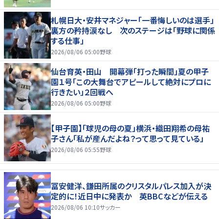
札幌日大・安井マネジャー「一番悔しいのは選手」
裏方の矜持涙なし 次のステージは「野球に関係
する仕事」
2026/08/06 05:00
野球
仙台育英・田山 開幕弾「打った瞬間」夏の甲子
園１号「この大舞台でアピールして絶対にプロに
行きたい」２回戦へ
2026/08/06 05:00
野球
【甲子園】「球児の母の夏」横浜・織田翔希の母祐
子さん「私が産んだよね？って思って見ている」
2026/08/06 05:55
野球
冨安健洋、鎌田所属のクリスタルパレス加入が決
定的に！近日中に発表か 英BBCなどが伝える
2026/08/06 10:10
サッカー