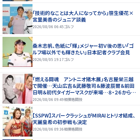
「技術的なことは大人になってから」笹生優花×
宮里美香のジュニア談義
2026/08/06 06:45
ゴルフ
桑木志帆、色紙に「輝」メジャー初Ｖ後の思い「ゴ
ルフ場以外でも輝きたい」日本記者クラブ会見
2026/08/05 19:17
ゴルフ
「燃える闘魂 アントニオ猪木展」名古屋栄三越
で開催…天山広吉＆武藤敬司＆藤波辰爾＆前田
日明＆初代タイガーマスクが来場…８・２６から９・
７まで
2026/08/06 09:49
相撲格闘技
【SSPW】スパークラッシュがMIRAIとトリオ結成、
天麗皇希の初参戦も決定
2026/08/06 09:36
相撲格闘技