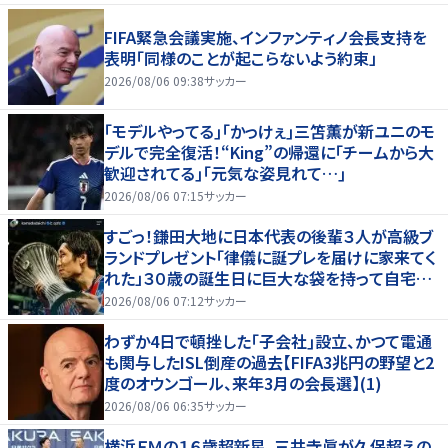
FIFA緊急会議実施、インファンティノ会長支持を
表明「同様のことが起こらないよう約束」
2026/08/06 09:38
サッカー
｢モデルやってる｣｢かっけぇ｣三笘薫が新ユニのモ
デルで完全復活！“King”の帰還に｢チームから大
歓迎されてる｣｢元気な姿見れて…｣
2026/08/06 07:15
サッカー
すごっ！鎌田大地に日本代表の後輩３人が高級ブ
ランドプレゼント「律儀に誕プレを届けに家来てく
れた」３０歳の誕生日に巨大な袋を持って自宅訪
問
2026/08/06 07:12
サッカー
わずか4日で頓挫した｢子会社｣設立、かつて電通
も関与したISL倒産の過去【FIFA3兆円の野望と2
度のオウンゴール、来年3月の会長選】(1)
2026/08/06 06:35
サッカー
横浜ＦＭの１６歳超新星、三井寺眞が久保超えの