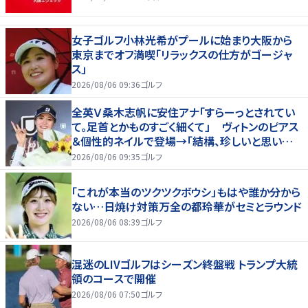
女子ゴルフ小林光希がプールに始まり大阪から
東京までオフ満喫「リラックスの仕方がゴージャ
ス」
2026/08/06 09:36
ゴルフ
全英Ｖ桑木志帆に安住アナ「すらーっとされてい
て。足首とかものすごく細くて」 ヴィトンのピアス
＆個性的ネイルで登場→「結構、珍しいと思いま
す」
2026/08/06 09:35
ゴルフ
「これが本当のツクツクボウシ」もはや誰か分から
ない…日焼け対策万全の都玲華がセミとラウンド
2026/08/06 08:39
ゴルフ
混迷のLIVゴルフはシーズン終盤戦 トランプ大統
領のコースで開催
2026/08/06 07:50
ゴルフ