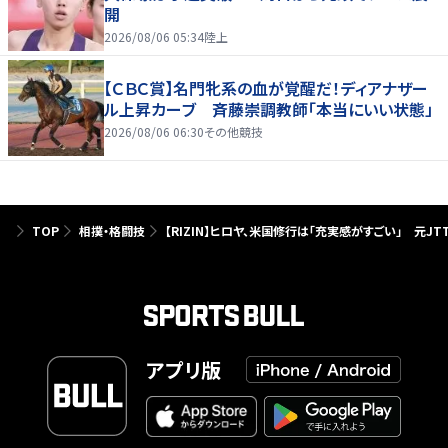
開
2026/08/06 05:34
陸上
【ＣＢＣ賞】名門牝系の血が覚醒だ！ディアナザー
ル上昇カーブ 斉藤崇調教師「本当にいい状態」
2026/08/06 06:30
その他競技
TOP
相撲・格闘技
【RIZIN】ヒロヤ、米国修行は「充実感がすごい」 元
アプリ版