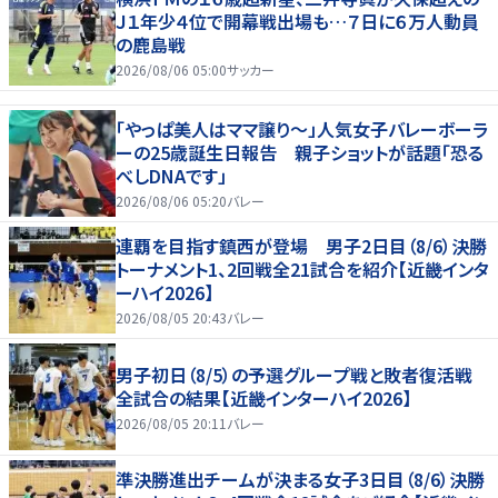
Ｊ１年少４位で開幕戦出場も…７日に６万人動員
の鹿島戦
2026/08/06 05:00
サッカー
「やっぱ美人はママ譲り～」人気女子バレーボーラ
ーの25歳誕生日報告 親子ショットが話題「恐る
べしDNAです」
2026/08/06 05:20
バレー
連覇を目指す鎮西が登場 男子2日目（8/6）決勝
トーナメント1、2回戦全21試合を紹介【近畿インタ
ーハイ2026】
2026/08/05 20:43
バレー
男子初日（8/5）の予選グループ戦と敗者復活戦
全試合の結果【近畿インターハイ2026】
2026/08/05 20:11
バレー
準決勝進出チームが決まる女子3日目（8/6）決勝