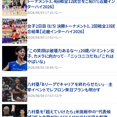
トーナメント3、4回戦全12試合をご紹介【近畿イン
ターハイ2026】
2026/08/05 17:31
バレー
女子2日目（8/5）決勝トーナメント1、2回戦全23試
合結果【近畿インターハイ2026】
2026/08/05 17:01
バレー
「この笑顔は破壊力あるな〜」20歳バドミントン女
子、カメラに向かって…「ニッコニコだね」「これは
やばいな」
2026/08/05 16:00
バレー
八村塁「Bリーグでキャリアを終わらせたい」…主
宰イベントでレブロン来日プランも明かす
2026/08/06 07:07
バスケ
八村塁を「超えていけたら」米挑戦中の“代表候
補”坂上史龍がBLACK SAMURAIで得た刺激