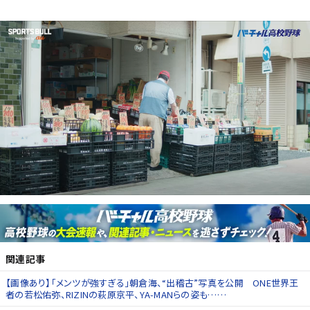
関連記事
【画像あり】「メンツが強すぎる」朝倉海、“出稽古”写真を公開 ONE世界王
者の若松佑弥、RIZINの萩原京平、YA-MANらの姿も……