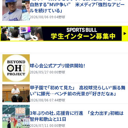
白熱する“MVP争い” 米メディア「強烈なアピー
ルを続けている」
2026/08/06 09:04
野球
球心会公式アプリ提供開始！
2026/05/27 00:00
野球
甲子園で「初めて見た」 高校球児らしい“振る舞
い”に脚光…ベンチ前の光景が「好きだなぁ」
2026/08/06 07:44
野球
3年ぶりの社、応援背に行進 「全力出す」初戦は
智弁和歌山と11日
2026/07/11 00:00
野球