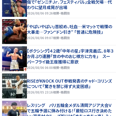
傷で「ゼンニチＪｒ．フェスティバル」全戦欠場…代
わりに望月成晃が出場
2026/08/06 09:26
相撲・格闘技
「やばいやばい」首絞め、吐血…米マットで戦慄の
大暴走…ファン“ドン引き” 「普通に危険技」
2026/08/06 09:07
相撲・格闘技
【ボクシング】４２歳「中年の星」宇津見義広、８年３
か月ぶり連勝「世の中のおじ様方に力を」 スー
パーフライ級王座獲得に意欲
2026/08/06 06:00
相撲・格闘技
RISEがKNOCK OUT参戦発表のチャド・コリンズ
について「驚きを禁じ得ず大変困惑」
2026/08/05 23:16
相撲・格闘技
レスリング パリ五輪金メダル清岡アジア大会Ｖ
で五輪予選に弾み付ける！「最短ロス行き決めた