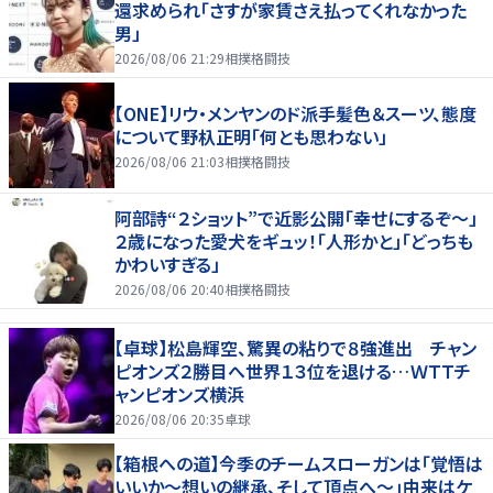
還求められ「さすが家賃さえ払ってくれなかった
男」
2026/08/06 21:29
相撲格闘技
【ONE】リウ・メンヤンのド派手髪色＆スーツ、態度
について野杁正明「何とも思わない」
2026/08/06 21:03
相撲格闘技
阿部詩“２ショット”で近影公開「幸せにするぞ〜」
２歳になった愛犬をギュッ！「人形かと」「どっちも
かわいすぎる」
2026/08/06 20:40
相撲格闘技
【卓球】松島輝空、驚異の粘りで８強進出 チャン
ピオンズ２勝目へ世界１３位を退ける…ＷＴＴチ
ャンピオンズ横浜
2026/08/06 20:35
卓球
【箱根への道】今季のチームスローガンは「覚悟は
いいか～想いの継承、そして頂点へ～」由来はケ