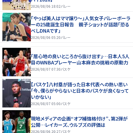
2026/08/06 18:02
バレー
「やっぱ美人はママ譲り～」人気女子バレーボーラ
ーの25歳誕生日報告 親子ショットが話題「恐る
べしDNAです」
2026/08/06 05:20
バレー
「居心地の良いところから抜け出す」…日本人5人
目のWNBAプレーヤー山本麻衣の挑戦の原動力
2026/08/07 07:30
バスケ
【バスケ】八村塁が語った日本代表への熱い思い
「今、僕らがやらないと日本のバスケが良くなって
いかない」
2026/08/07 05:00
バスケ
現地メディアの企画“オフ補強格付け”、第2弾が
公開…レイカーズ、ウルブズの評価は
2026/08/06 20:27
バスケ