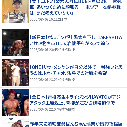
【女子ゴルフ】桑木志帆に８１８Ｐ差の２位 菅楓
華「追いつくために頑張る」 米ツアー本格参戦
は「まだ考えていない」
2026/08/06 19:11
ゴルフ
【新日本】ボルチンが辻陽太を下し、TAKESHITA
と並ぶ勝ち点10、大岩陵平らが8点で追う
2026/08/06 23:45
相撲格闘技
【ONE】リウ・メンヤンが自分以外で一番強いと思
うのはルオ・チャオ、決勝での対戦を希望
2026/08/06 23:21
相撲格闘技
【全日本】青柳亮生＆ライジングHAYATOがアジ
アタッグ王座返上、青柳が左ひざ靱帯損傷で
2026/08/06 22:07
相撲格闘技
昨年末に婚約破棄ぱんちゃん璃奈が婚約指輪返