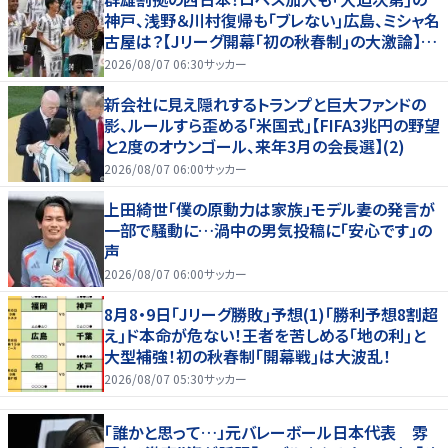
神戸、浅野＆川村復帰も｢ブレない｣広島、ミシャ名
古屋は？【Jリーグ開幕｢初の秋春制｣の大激論】
(2)
2026/08/07 06:30
サッカー
新会社に見え隠れするトランプと巨大ファンドの
影、ルールすら歪める｢米国式｣【FIFA3兆円の野望
と2度のオウンゴール、来年3月の会長選】(2)
2026/08/07 06:00
サッカー
上田綺世「僕の原動力は家族」モデル妻の発言が
一部で騒動に…渦中の男気投稿に「安心です」の
声
2026/08/07 06:00
サッカー
8月8・9日｢Jリーグ勝敗｣予想(1)｢勝利予想8割超
え｣ド本命が危ない！王者を苦しめる｢地の利｣と
大型補強！初の秋春制｢開幕戦｣は大波乱！
2026/08/07 05:30
サッカー
「誰かと思って…」元バレーボール日本代表 雰