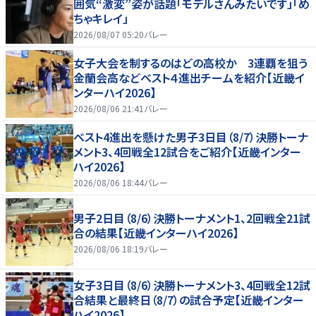
囲気“激変”姿が話題「モデルさんみたいです」「め
ちゃキレイ」
2026/08/07 05:20
バレー
女子大会を制するのはどの高校か 3連覇を狙う
金蘭会高などベスト４進出チームを紹介【近畿イ
ンターハイ2026】
2026/08/06 21:41
バレー
ベスト4進出を懸けた男子3日目（8/7）決勝トーナ
メント3、4回戦全12試合をご紹介【近畿インター
ハイ2026】
2026/08/06 18:44
バレー
男子2日目（8/6）決勝トーナメント1、2回戦全21試
合の結果【近畿インターハイ2026】
2026/08/06 18:19
バレー
女子3日目（8/6）決勝トーナメント3、4回戦全12試
合結果と最終日（8/7）の試合予定【近畿インター
ハイ2026】