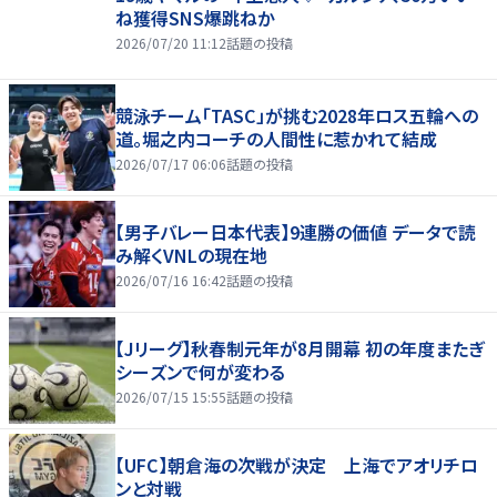
ね獲得SNS爆跳ねか
2026/07/20 11:12
話題の投稿
競泳チーム「TASC」が挑む2028年ロス五輪への
道。堀之内コーチの人間性に惹かれて結成
2026/07/17 06:06
話題の投稿
【男子バレー日本代表】9連勝の価値 データで読
み解くVNLの現在地
2026/07/16 16:42
話題の投稿
【Jリーグ】秋春制元年が8月開幕 初の年度またぎ
シーズンで何が変わる
2026/07/15 15:55
話題の投稿
【UFC】朝倉海の次戦が決定 上海でアオリチロ
ンと対戦