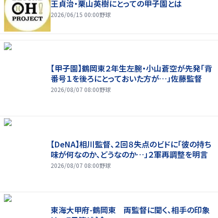
王貞治・栗山英樹にとっての甲子園とは
2026/06/15 00:00
野球
【甲子園】鶴岡東２年生左腕・小山蒼空が先発「背
番号１を後ろにとっておいた方が…」佐藤監督
2026/08/07 08:00
野球
【DeNA】相川監督、２回８失点のビドに「彼の持ち
味が何なのか、どうなのか…」２軍再調整を明言
2026/08/07 08:00
野球
東海大甲府-鶴岡東 両監督に聞く、相手の印象