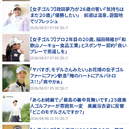
【女子ゴルフ】政田夢乃が２６歳の誓い「気持ちは
まだ２０歳」「優勝したい」 前週は温泉、遊園地
でリフレッシュ
2026/08/07 07:00
ゴルフ
【女子ゴルフ】プロ２年目の２０歳、福田萌維が「和
歌山ノーキョー食品工業」とスポンサー契約「良い
プレーで恩返しを」
2026/08/07 07:00
ゴルフ
「ヤバすぎ、モデルさんみたい」お花畑の女子ゴル
ファーにファン歓喜「俺のハートにアルバトロ
ス！！」「爽やかぁ」
2026/08/07 05:30
ゴルフ
「あらお綺麗で」「最高の暑中見舞いです」２５歳美
人ゴルファーが雰囲気一変 美麗浴衣姿に反響
「どこのモデルさんですか？」
2026/08/06 21:55
ゴルフ