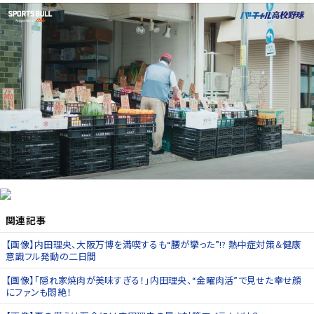
関連記事
【画像】内田理央、大阪万博を満喫するも“腰が攣った”!? 熱中症対策＆健康
意識フル発動の二日間
【画像】「隠れ家焼肉が美味すぎる！」内田理央、“金曜肉活”で見せた幸せ顔
にファンも悶絶！