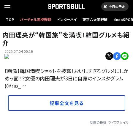
今日の予定
TOP
バーチャル高校野球
インターハイ
東京六大学野球
dodaSPO
（新しいタブ
内田理央が“韓国旅”を満喫！韓国グルメも紹
介
2025.07.04 00:16
【画像】韓国満喫ショットを披露！おいしすぎるグルメにしか
めっ面！？女優の内田理央が3日に自身のインスタグラム
(＠rio_…
記事全文を見る
話題の投稿
ライフスタイル