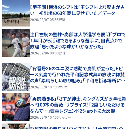
【甲子園】横浜のシフトは「王シフト」より歴史が古
い 初出場の63年夏に見せていた／データ
2026/08/07 05:55
野球
注目左腕の聖隷・高部は大学進学を表明「プロで
１年目から活躍できるような選手に」自責点０で
敗退「思ったような球がいかなかった」
2026/07/06 00:00
野球
｢背番号86のユニ姿に感動で鳥肌が立った｣Eピ
ース広島で行われた平和記念式典の放映に称賛
の声｢素晴らしい取り組み｣｢平和を祈る場所に相
応しい｣
2026/08/07 07:30
サッカー
｢男前過ぎる｣｢さすが紳士｣キングカズから澤穂希
へ“100本の薔薇”サプライズ！｢2度もいただける
なんて…｣豪華レジェンド2ショットに大反響
2026/08/07 07:00
サッカー
群雄割拠の西日本！ロペス加入も｢大迫次第｣の