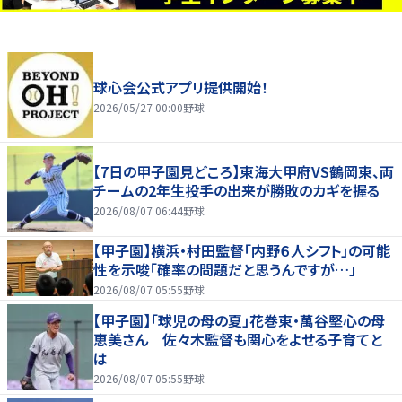
球心会公式アプリ提供開始！
2026/05/27 00:00
野球
【7日の甲子園見どころ】東海大甲府VS鶴岡東、両
チームの2年生投手の出来が勝敗のカギを握る
2026/08/07 06:44
野球
【甲子園】横浜・村田監督「内野６人シフト」の可能
性を示唆「確率の問題だと思うんですが…」
2026/08/07 05:55
野球
【甲子園】「球児の母の夏」花巻東・萬谷堅心の母
恵美さん 佐々木監督も関心をよせる子育てと
は
2026/08/07 05:55
野球