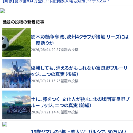
【画像】夏の備えは万全に！！内田理央の暑さ対策アイテムとは？
話題の投稿
の新着記事
鈴木彩艶争奪戦、欧州4クラブが接触 リーズには
一度断りか
2026/08/04 20:37
話題の投稿
優勝しても、消えるかもしれない――富良野ブルーリ
ッジ、二つの真実（後編）
2026/07/21 15:25
話題の投稿
土に、膝をつく。文化人が挑む、北の球団――富良野ブ
ルーリッジ、二つの真実（前編）
2026/07/21 14:48
話題の投稿
19歳ヤマルの“年上恋人♡”ガルシア、50万いい