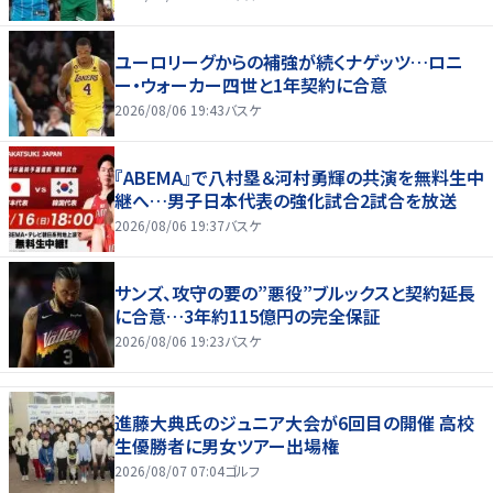
ユーロリーグからの補強が続くナゲッツ…ロニ
ー・ウォーカー四世と1年契約に合意
2026/08/06 19:43
バスケ
『ABEMA』で八村塁＆河村勇輝の共演を無料生中
継へ…男子日本代表の強化試合2試合を放送
2026/08/06 19:37
バスケ
サンズ、攻守の要の”悪役”ブルックスと契約延長
に合意…3年約115億円の完全保証
2026/08/06 19:23
バスケ
進藤大典氏のジュニア大会が6回目の開催 高校
生優勝者に男女ツアー出場権
2026/08/07 07:04
ゴルフ