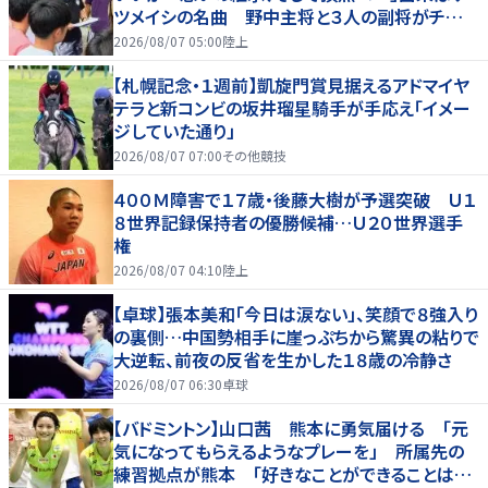
ツメイシの名曲 野中主将と３人の副将がチーム
を引っ張る…夏合宿特集第１弾、国学院大
2026/08/07 05:00
陸上
【札幌記念・１週前】凱旋門賞見据えるアドマイヤ
テラと新コンビの坂井瑠星騎手が手応え「イメー
ジしていた通り」
2026/08/07 07:00
その他競技
４００Ｍ障害で１７歳・後藤大樹が予選突破 Ｕ１
８世界記録保持者の優勝候補…Ｕ２０世界選手
権
2026/08/07 04:10
陸上
【卓球】張本美和「今日は涙ない」、笑顔で８強入り
の裏側…中国勢相手に崖っぷちから驚異の粘りで
大逆転、前夜の反省を生かした１８歳の冷静さ
2026/08/07 06:30
卓球
【バドミントン】山口茜 熊本に勇気届ける 「元
気になってもらえるようなプレーを」 所属先の
練習拠点が熊本 「好きなことができることは当