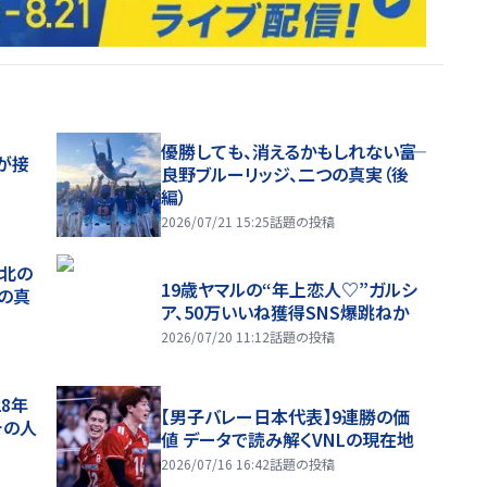
優勝しても、消えるかもしれない――富
が接
良野ブルーリッジ、二つの真実（後
編）
2026/07/21 15:25
話題の投稿
、北の
19歳ヤマルの“年上恋人♡”ガルシ
つの真
ア、50万いいね獲得SNS爆跳ねか
2026/07/20 11:12
話題の投稿
28年
【男子バレー日本代表】9連勝の価
チの人
値 データで読み解くVNLの現在地
2026/07/16 16:42
話題の投稿