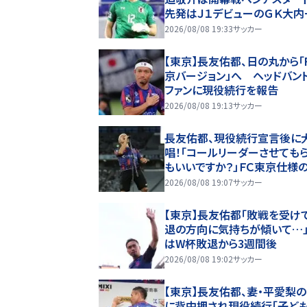
先発はＪ１デビューのＧＫ大内
2026/08/08 19:33
サッカー
【東京】長友佑都、日の丸から「
京バージョン」へ ヘッドバン
ファンに現役続行を報告
2026/08/08 19:13
サッカー
長友佑都、現役続行宣言後に
唱！「コールリーダーさせても
もいいですか？」ＦＣ東京仕様
マキも着用
2026/08/08 19:07
サッカー
【東京】長友佑都「敗戦を受け
退の方向に気持ちが傾いて…
はW杯敗退から3週間後
2026/08/08 19:02
サッカー
【東京】長友佑都、妻・平愛梨
に背中押され現役続行「子ど