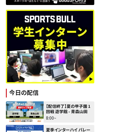
今日の配信
【配信終了】夏の甲子園 1
回戦 遊学館 - 青森山田
8:00~
夏季インターハイ バレー