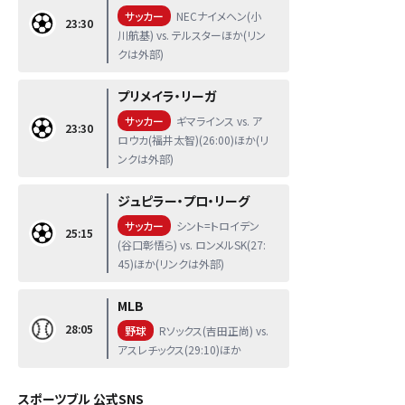
サッカー
NECナイメヘン(小
23:30
川航基) vs. テルスターほか(リン
クは外部)
プリメイラ・リーガ
サッカー
ギマラインス vs. ア
23:30
ロウカ(福井太智)(26:00)ほか(リ
ンクは外部)
ジュピラー・プロ・リーグ
サッカー
シント=トロイデン
25:15
(谷口彰悟ら) vs. ロンメルSK(27:
45)ほか(リンクは外部)
MLB
28:05
野球
Rソックス(吉田正尚) vs.
アスレチックス(29:10)ほか
スポーツブル 公式SNS