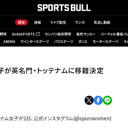
競技
速報
ライブ配信
マンガ
見逃し動画
野球
dodaSPORTS
センバツ高校野球
高校サッカー
バーチャル春高バ
（新しいタブで開く）
ABEMA
ウインタースポーツ
パラスポーツ
ダンス
モータースポーツ
そ
子が英名門・トッテナムに移籍決定
ム女子が2日、公式インスタグラム(@spurswomen)