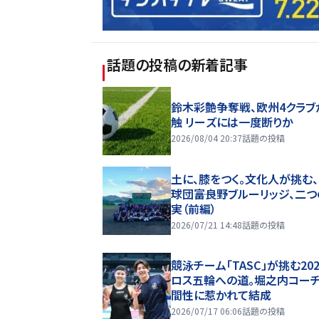
話題の投稿
の新着記事
鈴木彩艶争奪戦、欧州4クラブ
触 リーズには一度断りか
2026/08/04 20:37
話題の投稿
土に、膝をつく。文化人が挑む
球団――富良野ブルーリッジ、二
実（前編）
2026/07/21 14:48
話題の投稿
競泳チーム「TASC」が挑む20
ロス五輪への道。堀之内コー
間性に惹かれて結成
2026/07/17 06:06
話題の投稿