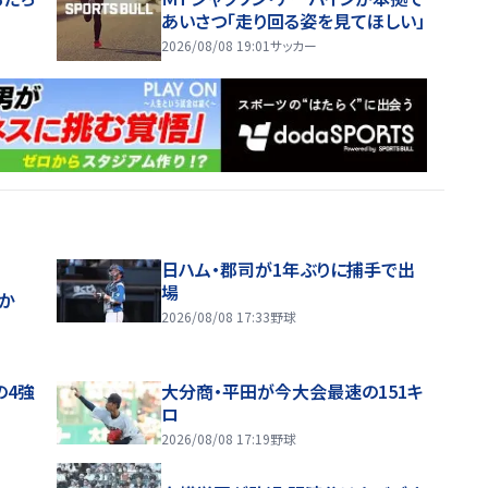
あいさつ「走り回る姿を見てほしい」
2026/08/08 19:01
サッカー
日ハム・郡司が1年ぶりに捕手で出
場
ほか
2026/08/08 17:33
野球
の4強
大分商・平田が今大会最速の151キ
ロ
2026/08/08 17:19
野球