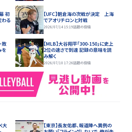
幕 初
【UFC】朝倉海の次戦が決定 上海
変わる
でアオリチロンと対戦
2026/07/14 15:19
話題の投稿
ー敗
【MLB】大谷翔平「300-150」に史上
みを
2位の速さで到達 記録の意味を読
み解く
2026/07/10 17:26
話題の投稿
Ｋ大
【東京】長友佑都、報道陣へ異例の
ート
お願い「フライングしないで。俺が先