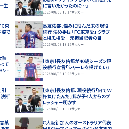
一生
に言いたかったのに…」
2026/08/08 19:14
サッカー
FC東
長友佑都、悩みに悩んだ末の現役
ド姿で
続行 決め手は「ＦＣ東京愛」 クラブ
と相思相愛…元担当記者の目
2026/08/08 19:12
サッカー
大熱
【東京】長友佑都が40歳シーズン現
らって
役続行宣言「シャーレを掲げたい」
のハチ
2026/08/08 19:03
サッカー
て引
【東京】長友佑都、現役続行「何でＷ
」決断
杯負けたんだ」我が子4人からのプ
レッシャー明かす
2026/08/08 19:01
サッカー
の言葉
Ｃ大阪新加入のオーストラリア代表
もたち
ＭＦジャクソン・アーバインが本拠で