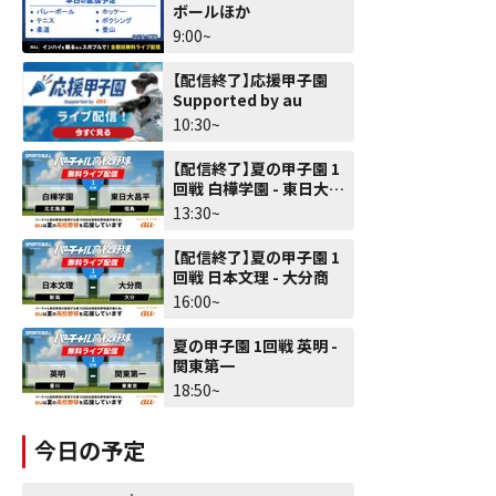
ボールほか
9:00~
【配信終了】応援甲子園
Supported by au
10:30~
【配信終了】夏の甲子園 1
回戦 白樺学園 - 東日大昌
平
13:30~
【配信終了】夏の甲子園 1
回戦 日本文理 - 大分商
16:00~
夏の甲子園 1回戦 英明 -
関東第一
18:50~
今日の予定