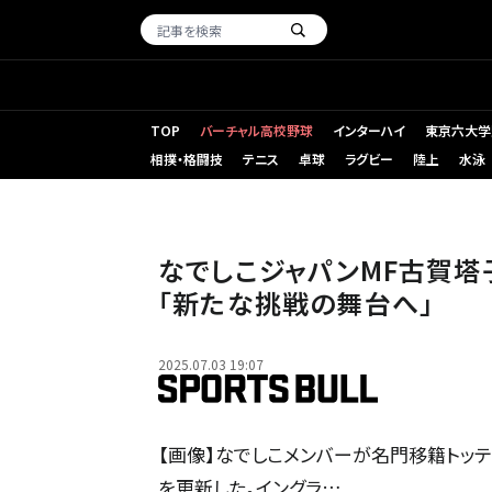
TOP
バーチャル高校野球
インターハイ
東京六大学
相撲・格闘技
テニス
卓球
ラグビー
陸上
水泳
なでしこジャパンMF古賀塔
「新たな挑戦の舞台へ」
2025.07.03 19:07
【画像】なでしこメンバーが名門移籍トッテナ
を更新した。イングラ…