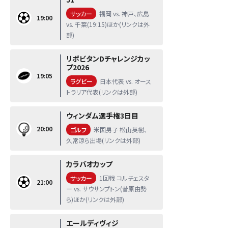
サッカー
福岡 vs. 神戸、広島
19:00
vs. 千葉(19:15)ほか(リンクは外
部)
リポビタンDチャレンジカッ
プ2026
19:05
ラグビー
日本代表 vs. オース
トラリア代表(リンクは外部)
ウィンダム選手権3日目
20:00
ゴルフ
米国男子 松山英樹、
久常涼ら出場(リンクは外部)
カラバオカップ
サッカー
1回戦 コルチェスタ
21:00
ー vs. サウサンプトン(菅原由勢
ら)ほか(リンクは外部)
エールディヴィジ