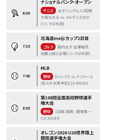
ナショナルバンク・オープン
テニス
女子シングルス3回戦
6:00
大坂なおみ vs. メルテンスほか
(リンクは外部)
北海道meiji カップ2日目
7:30
ゴルフ
国内女子 吉澤柚月、
佐藤心結ら出場(リンクは外部)
MLB
7:40
野球
Dバックス vs. ドジャース
(佐々木先発予定)(10:40)ほか
第108回全国高校野球選手
権大会
8:00
野球
1回戦 英明 - 関東第一
(18:30)ほか
オレゴン2026 U20世界陸上
競技選手権大会