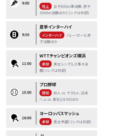
9:00
陸上
女子800m準決勝、男子
3000m決勝ほか(リンクは外部)
夏季インターハイ
9:30
インターハイ
バレーボール男
子決勝ほか
WTTチャンピオンズ横浜
11:00
卓球
男女シングルス準々決
勝(リンクは外部)
プロ野球
15:00
野球
巨人 vs. ヤクルト、日本
ハム vs. 楽天(18:00)ほか
ヨーロッパスマッシュ
16:00
卓球
男女予選(リンクは外部)
J1