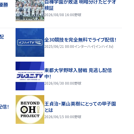
白樺学園が敗退 明暗分けたビデオ
優勝
検証
2026/08/08 16:00
野球
配
全30競技を完全無料でライブ配信！
2025/06/21 00:00
インターハイ(インハイ.tv)
東都大学野球入替戦 見逃し配信
中！
2026/06/30 00:00
野球
王貞治・栗山英樹にとっての甲子園
配信！
とは
2026/06/15 00:00
野球