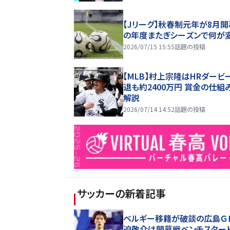
【Jリーグ】秋春制元年が8月開
の年度またぎシーズンで何が
2026/07/15 15:55
話題の投稿
【MLB】村上宗隆はHRダービ
退も約2400万円 賞金の仕組
解説
2026/07/14 14:52
話題の投稿
サッカー
の新着記事
ベルギー移籍が破談の広島Ｇ
迫敬介は開幕戦ベンチスタ