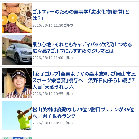
ゴルファーのための食事学「炭水化物(糖質)と
は？」
2026/08/10 11:30
ゴルフ
乗り心地？それともキャディバッグが沢山つめる
広々感？ゴルフにおすすめのクルマとは
2026/08/10 11:00
ゴルフ
【女子ゴルフ】全英女子Ｖの桑木志帆に「岡山市民
スポーツ栄誉賞」授与へ 渋野日向子らに続き７
人目「大変うれしい」
2026/08/10 10:55
ゴルフ
松山英樹は変動なし24位 2勝目ブレナンが35位
へ／男子世界ランク
2026/08/10 10:31
ゴルフ