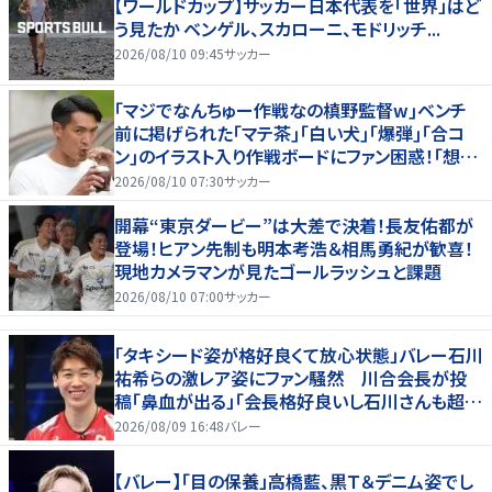
【ワールドカップ】サッカー日本代表を「世界」はど
う見たか ベンゲル、スカローニ、モドリッチ...
2026/08/10 09:45
サッカー
｢マジでなんちゅー作戦なの槙野監督w｣ベンチ
前に掲げられた｢マテ茶｣｢白い犬｣｢爆弾｣｢合コ
ン｣のイラスト入り作戦ボードにファン困惑！｢想像
よりデカくて吹いた｣
2026/08/10 07:30
サッカー
開幕“東京ダービー”は大差で決着！長友佑都が
登場！ヒアン先制も明本考浩＆相馬勇紀が歓喜！
現地カメラマンが見たゴールラッシュと課題
2026/08/10 07:00
サッカー
「タキシード姿が格好良くて放心状態」バレー石川
祐希らの激レア姿にファン騒然 川合会長が投
稿「鼻血が出る」「会長格好良いし石川さんも超格
好いい」
2026/08/09 16:48
バレー
【バレー】「目の保養」高橋藍、黒Ｔ＆デニム姿でし