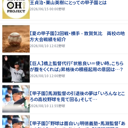
王貞治・栗山英樹にとっての甲子園とは
2026/06/15 00:00
野球
【夏の甲子園】2回戦・横手 - 敦賀気比 両校の地
方大会戦績を紹介
2026/08/10 12:02
野球
【巨人】橋上監督代行「状態良い＝使い時。こちら
が腹をくくれば」昇格後の積極起用の意図は…？
2026/08/10 12:00
野球
【甲子園】馬淵監督の引退後の夢は「いろんなとこ
ろの高校野球を見て回る」そして…
2026/08/10 11:55
野球
【甲子園】「野球は面白い」明徳義塾・馬淵監督「あ