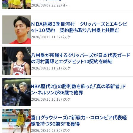
2026/08/07 22:22
バレー
ＮＢＡ挑戦３季目河村 クリッパーズとエキシビ
ット１０契約 契約勝ち取り八村塁と共闘だ
2026/08/10 11:32
バスケ
八村塁が所属するクリッパーズが日本代表ガード
の河村勇輝とエグジビット10契約を締結
2026/08/10 11:21
バスケ
NBA歴代2位の勝利数を飾った「真の革新者」ド
ン・ネルソンが86歳で他界
2026/08/10 10:18
バスケ
富山グラウジーズに新戦力…コロンビア代表経
験を持つSG兼SFを獲得
2026/08/10 09:30
バスケ