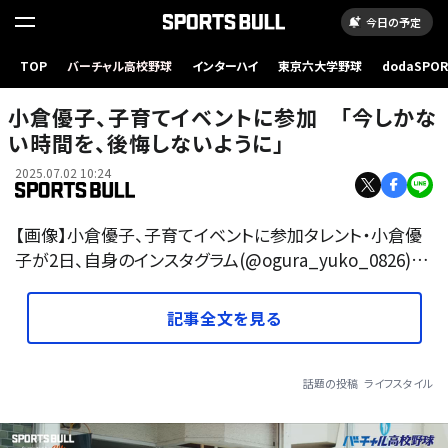
今日の予定
TOP
バーチャル高校野球
インターハイ
東京六大学野球
dodaSPO
（新しいタブ
小倉優子、子育てイベントに参加 「今しかな
い時間を、後悔しないように」
2025.07.02 10:24
【画像】小倉優子、子育てイベントに参加タレント・小倉優
子が2日、自身のインスタグラム(@ogura_yuko_0826)…
記事全文を見る
話題の投稿
ライフスタイル