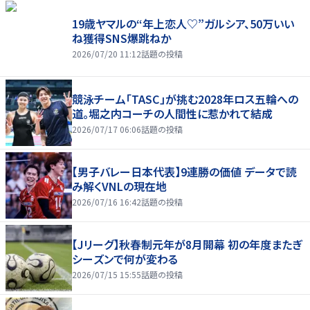
19歳ヤマルの“年上恋人♡”ガルシア、50万いい
ね獲得SNS爆跳ねか
2026/07/20 11:12
話題の投稿
競泳チーム「TASC」が挑む2028年ロス五輪への
道。堀之内コーチの人間性に惹かれて結成
2026/07/17 06:06
話題の投稿
【男子バレー日本代表】9連勝の価値 データで読
み解くVNLの現在地
2026/07/16 16:42
話題の投稿
【Jリーグ】秋春制元年が8月開幕 初の年度またぎ
シーズンで何が変わる
2026/07/15 15:55
話題の投稿