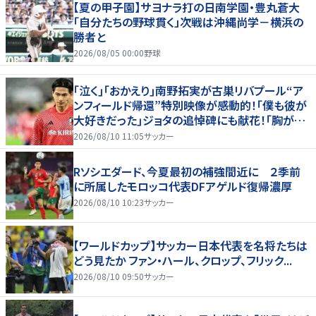
【夏の甲子園】サヨナラ打の日南学園・豊丸蒼大
「自分たちの野球貫く」次戦は沖縄尚学－横浜の
勝者と
2026/08/05 00:00
野球
｢泣く｣｢おかえり｣南野拓実が古巣リバプール“ア
ンフィールド帰還”特別映像が感動的！｢僕も彼が
大好きだった｣ジョタの追悼碑にも献花！｢胸が熱
くなります…｣
2026/08/10 11:05
サッカー
Rソシエダード、今夏最初の補強間近に ２季前
に所属したモロッコ代表DFアゲルド復帰濃厚
2026/08/10 10:23
サッカー
【ワールドカップ】サッカー日本代表を名将たちは
どう見たか ファン・ハール、クロップ、フリック...
2026/08/10 09:50
サッカー