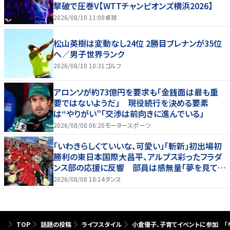
撃破で圧巻V【WTTチャンピオンズ横浜2026】
2026/08/10 11:00
卓球
松山英樹は変動なし24位 2勝目ブレナンが35位
へ／男子世界ランク
2026/08/10 10:31
ゴルフ
アロンソが約73億円を要求も「金銭面は最も重
要ではないようだ」 現役続行を決める要素
は“やりがい”「交渉は前向きに進んでいる」
2026/08/08 06:20
モータースポーツ
「いわきらしくていいな、可愛い」「斬新」初出場初
勝利の東日本国際大昌平、アルプス彩ったフラダ
ンス部の応援に反響 部員は感無量「夢を見てい
るよう」
2026/08/08 18:14
ダンス
TOP
話題の投稿
ライフスタイル
小倉優子、子育てイベントに参加 「