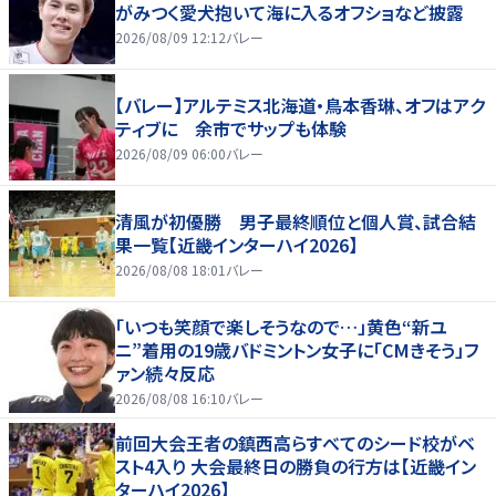
がみつく愛犬抱いて海に入るオフショなど披露
2026/08/09 12:12
バレー
【バレー】アルテミス北海道・鳥本香琳、オフはアク
ティブに 余市でサップも体験
2026/08/09 06:00
バレー
清風が初優勝 男子最終順位と個人賞、試合結
果一覧【近畿インターハイ2026】
2026/08/08 18:01
バレー
「いつも笑顔で楽しそうなので…」黄色“新ユ
ニ”着用の19歳バドミントン女子に「CMきそう」フ
ァン続々反応
2026/08/08 16:10
バレー
前回大会王者の鎮西高らすべてのシード校がベ
スト4入り 大会最終日の勝負の行方は【近畿イン
ターハイ2026】