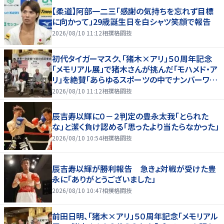
【柔道】阿部一二三「感謝の気持ちを忘れず目標
に向かって」29歳誕生日を白シャツ笑顔で報告
2026/08/10 11:12
相撲格闘技
初代タイガーマスク、「猪木×アリ」５０周年記念
「メモリアル展」で猪木さんが挑んだ「モハメド・ア
リ」を絶賛「あらゆるスポーツの中でナンバーワン
の存在」
2026/08/10 11:12
相撲格闘技
辰吉寿以輝に０－２判定の豊永太我「とられた
な」と潔く負け認める「思ったより当たらなかった」
2026/08/10 10:54
相撲格闘技
辰吉寿以輝が勝利報告 急きょ対戦が受けた豊
永に「ありがとうございました」
2026/08/10 10:47
相撲格闘技
前田日明、「猪木×アリ」５０周年記念「メモリアル