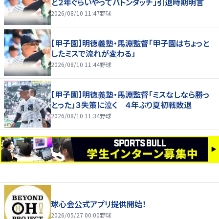
と２年ぐらいやってバトンタッチ」引退時期明言
2026/08/10 11:47
野球
【甲子園】明徳義塾・馬淵監督「甲子園はちょっと
したミスで流れが変わる」
2026/08/10 11:44
野球
【甲子園】明徳義塾・馬淵監督「ミスなしなら勝っ
とった」３失策に泣く ４年ぶり夏初戦敗退
2026/08/10 11:34
野球
球心会公式アプリ提供開始！
2026/05/27 00:00
野球