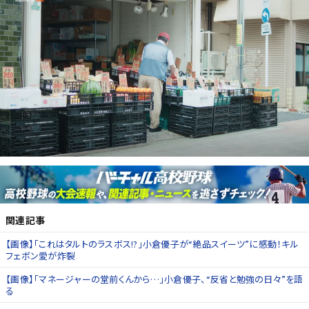
関連記事
【画像】「これはタルトのラスボス!?」小倉優子が“絶品スイーツ”に感動！キル
フェボン愛が炸裂
【画像】「マネージャーの堂前くんから…」小倉優子、“反省と勉強の日々”を語
る