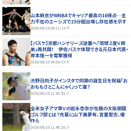
山本麻衣がWNBAでキャリア最高の16得点…主
力不在のエーシズで25分超出場し存在感を示す
2026/08/10 08:11
バスケ
【バスケ】京都ハンナリーズ逆襲へ「琉球２度Ｖ師
弟」再共闘！ 伊佐バスケ体現できる元日本代表・
岸本隆一を電撃獲得
2026/08/10 06:00
バスケ
渋野日向子がインスタで同期の誕生日を祝福「お
おももさとこんにゃく」って誰？
2026/08/10 11:49
ゴルフ
全米女子アマ準Ｖの岩永杏奈が在籍の大阪桐蔭
ゴルフ部とは？先輩に山下美夢有、宮里聖志、優
作ら
2026/08/10 11:48
ゴルフ