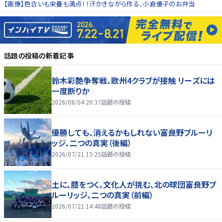
【画像】色合いも栄養も満点！！汗かきながら作る、小倉優子のお弁当
話題の投稿
の新着記事
鈴木彩艶争奪戦、欧州4クラブが接触 リーズには
一度断りか
2026/08/04 20:37
話題の投稿
優勝しても、消えるかもしれない――富良野ブルーリ
ッジ、二つの真実（後編）
2026/07/21 15:25
話題の投稿
土に、膝をつく。文化人が挑む、北の球団――富良野ブ
ルーリッジ、二つの真実（前編）
2026/07/21 14:48
話題の投稿