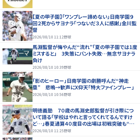
【夏の甲子園】「ワンプレー諦めない」日南学園９
回２死からサヨナラ「つないだ３人に感謝」金川監
督
2026/08/10 11:12
野球
馬淵監督が悔やんだ“流れ”「夏の甲子園では1度
ミスすると」 3失策にバント失敗…無念サヨナラ
負け
2026/08/10 10:39
野球
「影のヒーロー」日南学園の劇勝呼んだ“神走
塁” 悲鳴→歓声にX仰天「特大ファインプレー」
2026/08/10 10:56
野球
明徳義塾 ７０歳の馬淵史郎監督が引き際につ
いて語る「学校はやれと言ってくれてるんですけ
ど…」春夏通算４０度目の出場は初戦突破も“馬
淵節”炸裂
2026/08/10 11:25
野球