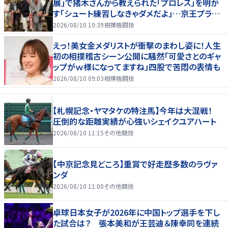
展」で猪木さんから教えられた「プロレス」を明か
す「シュート練習しなきゃダメだよ」…京王プラザ
ホテルで３１日まで
2026/08/10 10:39
相撲格闘技
えっ！美女金メダリストが衝撃のまわし姿に！人生
初の相撲稽古シーン公開に騒然「可愛さとのギャ
ップがｗ様になってますね」四股で苦悶の表情も
2026/08/10 09:03
相撲格闘技
【札幌記念・ヤマタケの特注馬】今年は大混戦！
圧倒的な距離実績が心強いシェイクユアハート
2026/08/10 11:15
その他競技
【中京記念見どころ】重賞で好走歴多数のラヴァ
ンダ
2026/08/10 11:00
その他競技
卓球日本女子が2026年に中国トップ選手を下し
た試合は？ 張本美和が王芸迪＆陳幸同を連続