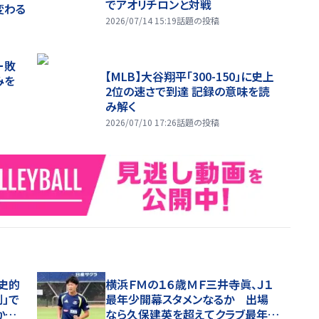
でアオリチロンと対戦
変わる
2026/07/14 15:19
話題の投稿
ー敗
【MLB】大谷翔平「300-150」に史上
みを
2位の速さで到達 記録の意味を読
み解く
2026/07/10 17:26
話題の投稿
歴史的
横浜ＦＭの１６歳ＭＦ三井寺眞、Ｊ１
」で
最年少開幕スタメンなるか 出場
か…７
なら久保建英を超えてクラブ最年少