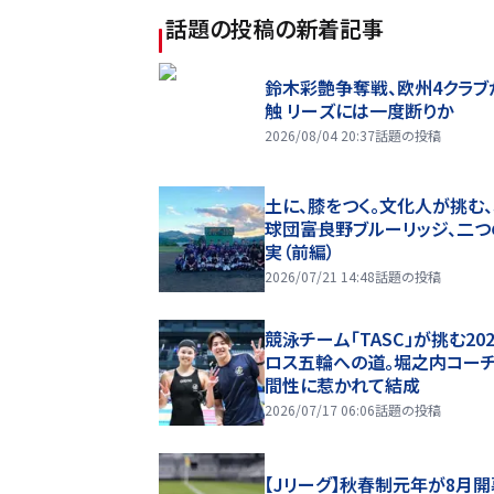
話題の投稿
の新着記事
鈴木彩艶争奪戦、欧州4クラブ
触 リーズには一度断りか
2026/08/04 20:37
話題の投稿
土に、膝をつく。文化人が挑む
球団――富良野ブルーリッジ、二
実（前編）
2026/07/21 14:48
話題の投稿
競泳チーム「TASC」が挑む20
ロス五輪への道。堀之内コー
間性に惹かれて結成
2026/07/17 06:06
話題の投稿
【Jリーグ】秋春制元年が8月開