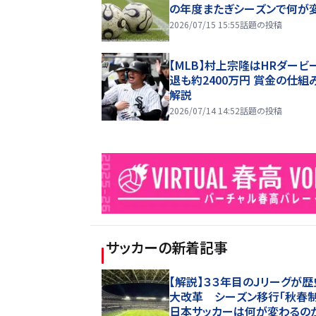
の年度またぎシーズンで何が
2026/07/15 15:55
話題の投稿
【MLB】村上宗隆はHRダービ
退も約2400万円 賞金の仕組
解説
2026/07/14 14:52
話題の投稿
サッカー
の新着記事
【解説】３３年目のＪリーグが
大改革 シーズン移行「秋春制
日本サッカーは何が変わるの