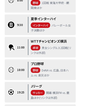
8:00
野球
1回戦 東海大甲府 - 鶴
岡東ほか
夏季インターハイ
9:30
インターハイ
バレーボール女
子決勝ほか
WTTチャンピオンズ横浜
11:00
卓球
男女シングルス2回戦(リ
ンクは外部)
プロ野球
18:00
野球
DeNA vs. 広島、日本ハ
ム vs. 楽天ほか
Jリーグ
19:25
サッカー
開幕 横浜FM vs. 鹿
島ほか(リンクは外部)