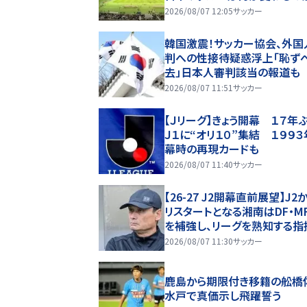
日開幕
2026/08/07 12:05
サッカー
韓国激震！サッカー協会、外国
判への性接待疑惑浮上「恥ず
去」日本人審判該当の報道も
2026/08/07 11:51
サッカー
【Ｊリーグ】きょう開幕 １７年
Ｊ１に“オリ１０”集結 １９９
幕時の再現カードも
2026/08/07 11:40
サッカー
【26-27 J2開幕直前展望】J2
リスタートとなる湘南はDF・MF
を補強し、リーグを熟知する指
の存在も強みに(1)
2026/08/07 11:30
サッカー
鹿島から期限付き移籍の舩
水戸で真価示し飛躍誓う