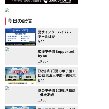
今日の配信
夏季インターハイ バレー
ボールほか
9:30
応援甲子園 Supported
by au
10:30~
【配信終了】夏の甲子園 1
回戦 東海大甲府 - 鶴岡東
8:00
夏の甲子園 1回戦 八幡商
- 健大高崎
13:30