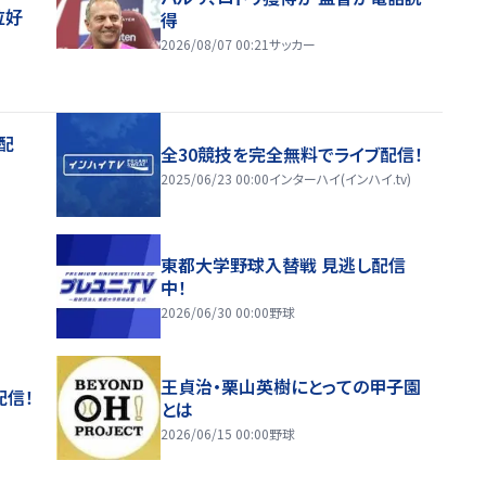
位好
得
2026/08/07 00:21
サッカー
配
全30競技を完全無料でライブ配信！
2025/06/23 00:00
インターハイ(インハイ.tv)
東都大学野球入替戦 見逃し配信
中！
2026/06/30 00:00
野球
王貞治・栗山英樹にとっての甲子園
配信！
とは
2026/06/15 00:00
野球