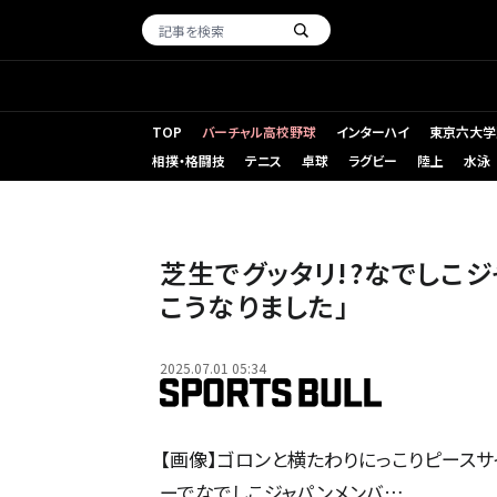
TOP
バーチャル高校野球
インターハイ
東京六大学
相撲・格闘技
テニス
卓球
ラグビー
陸上
水泳
芝生でグッタリ!?なでしこ
こうなりました」
2025.07.01 05:34
【画像】ゴロンと横たわりにっこりピースサ
ーでなでしこジャパンメンバ…