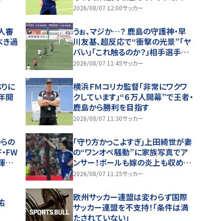
＆歴代４位
2026/08/07 12:00
サッカー
人審
うぉ、マジか…？ 鹿島の守護神・早
べき過
川友基、超反応で“衝撃の光景”「ヤ
バい」「これ触るのか？」相手選手ド
ン引き→右手一本“スーパーセー
2026/08/07 11:45
サッカー
ブ”
ぶりに
横浜ＦＭコリカ監督「非常にワクワ
３年開
クしています」“６万人開幕”で王者・
鹿島から勝利を目指す
2026/08/07 11:30
サッカー
からの
｢守り方かっこよすぎ｣上田綺世が妻
・FW
の“ワンオペ騒動”に家族写真でア
揮官
ンサー！ボールも嫁の炎上も収め
る“神対応”に新婚の板倉、久保、長
2026/08/07 11:25
サッカー
友夫妻もエール！
欧州サッカー連盟は変わらず国際
橋佑
サッカー連盟を不支持！「条件は満
たされていない」