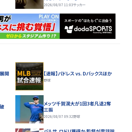
2026/08/07 11:03
サッカー
舗展開
【速報】パドレス vs. Dバックスほか
野球
メッツ千賀滉大が1回3者凡退2奪
破
三振
2026/08/07 09:32
野球
バルサ、ロドリ獲得か 監督が電話説