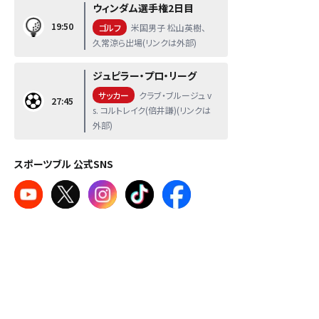
ウィンダム選手権2日目
19:50
ゴルフ
米国男子 松山英樹、
久常涼ら出場(リンクは外部)
ジュピラー・プロ・リーグ
サッカー
クラブ・ブルージュ v
27:45
s. コルトレイク(倍井謙)(リンクは
外部)
スポーツブル 公式SNS