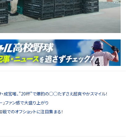
ネッサ・成宮唯、"20杯"で爆釣の◯◯たずさえ超爽やかスマイル！
とー」ファン感で大盛り上がり
和戦でのオフショットに注目集まる！