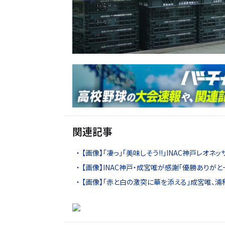
関連記事
【画像】「凄っ」「美味しそう!!」INAC神戸レオ
【画像】INAC神戸・成宮唯が感謝「優勝ありが
【画像】「赤と白の激突に華を添える」成宮唯、浦