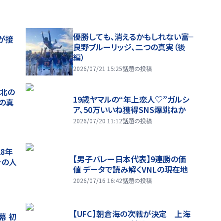
優勝しても、消えるかもしれない――富
が接
良野ブルーリッジ、二つの真実（後
編）
2026/07/21 15:25
話題の投稿
、北の
19歳ヤマルの“年上恋人♡”ガルシ
つの真
ア、50万いいね獲得SNS爆跳ねか
2026/07/20 11:12
話題の投稿
28年
【男子バレー日本代表】9連勝の価
チの人
値 データで読み解くVNLの現在地
2026/07/16 16:42
話題の投稿
【UFC】朝倉海の次戦が決定 上海
幕 初