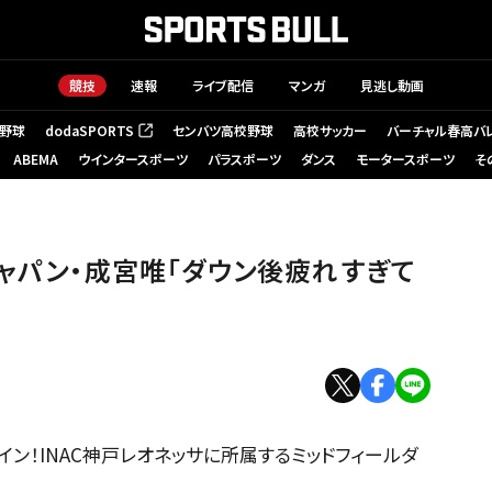
競技
速報
ライブ配信
マンガ
見逃し動画
野球
dodaSPORTS
センバツ高校野球
高校サッカー
バーチャル春高バ
（新しいタブで開く）
ABEMA
ウインタースポーツ
パラスポーツ
ダンス
モータースポーツ
そ
ジャパン・成宮唯「ダウン後疲れすぎて
イン！INAC神戸レオネッサに所属するミッドフィールダ