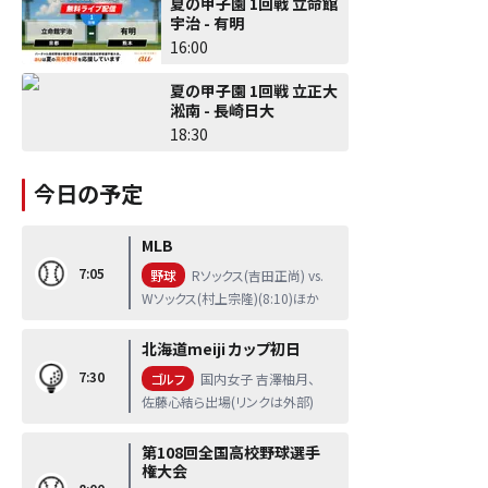
夏の甲子園 1回戦 立命館
宇治 - 有明
16:00
夏の甲子園 1回戦 立正大
淞南 - 長崎日大
18:30
今日の予定
MLB
7:05
野球
Rソックス(吉田正尚) vs.
Wソックス(村上宗隆)(8:10)ほか
北海道meiji カップ初日
7:30
ゴルフ
国内女子 吉澤柚月、
佐藤心結ら出場(リンクは外部)
第108回全国高校野球選手
権大会